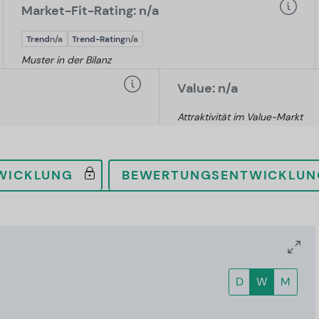
Market-Fit-Rating: n/a
Trend
n/a
Trend-Rating
n/a
Muster in der Bilanz
Value: n/a
Attraktivität im Value-Markt
WICKLUNG
BEWERTUNGSENTWICKLUN
D
W
M