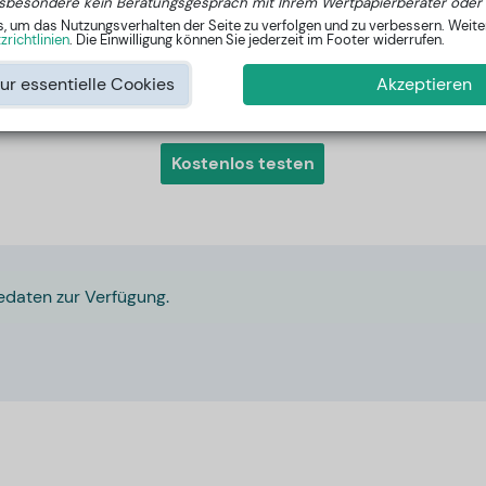
sbesondere kein Beratungsgespräch mit Ihrem Wertpapierberater oder 
um das Nutzungsverhalten der Seite zu verfolgen und zu verbessern. Weiter
Mehr anzeigen
richtlinien
. Die Einwilligung können Sie jederzeit im Footer widerrufen.
ur essentielle Cookies
Akzeptieren
Interessiert an den besten Aktien außerhalb vom DAX?
Kostenlos testen
edaten zur Verfügung.