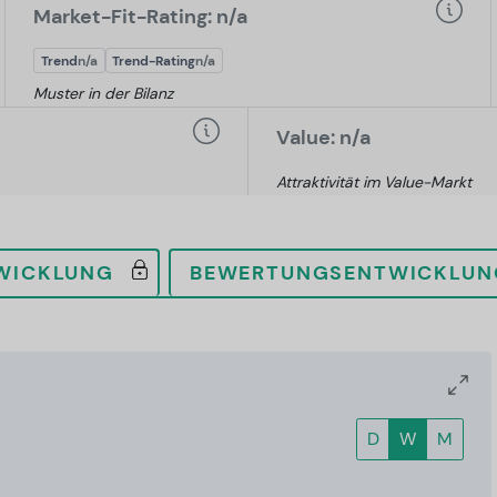
Market-Fit-Rating: n/a
Trend
n/a
Trend-Rating
n/a
Muster in der Bilanz
Value: n/a
Attraktivität im Value-Markt
WICKLUNG
BEWERTUNGSENTWICKLUN
D
W
M