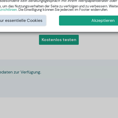
sbesondere kein Beratungsgespräch mit Ihrem Wertpapierberater oder 
um das Nutzungsverhalten der Seite zu verfolgen und zu verbessern. Weiter
Mehr anzeigen
richtlinien
. Die Einwilligung können Sie jederzeit im Footer widerrufen.
ur essentielle Cookies
Akzeptieren
Interessiert an den besten Aktien außerhalb vom DAX?
Kostenlos testen
edaten zur Verfügung.