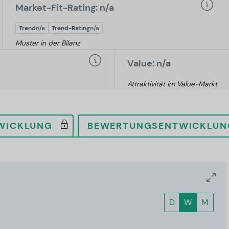
Market-Fit-Rating: n/a
Trend
n/a
Trend-Rating
n/a
Muster in der Bilanz
Value: n/a
Attraktivität im Value-Markt
WICKLUNG
BEWERTUNGSENTWICKLUN
D
W
M