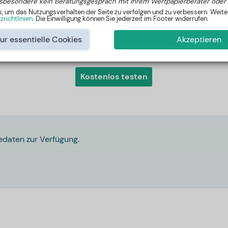
sbesondere kein Beratungsgespräch mit Ihrem Wertpapierberater oder 
um das Nutzungsverhalten der Seite zu verfolgen und zu verbessern. Weiter
Mehr anzeigen
richtlinien
. Die Einwilligung können Sie jederzeit im Footer widerrufen.
ur essentielle Cookies
Akzeptieren
Interessiert an den besten Aktien außerhalb vom DAX?
Kostenlos testen
edaten zur Verfügung.