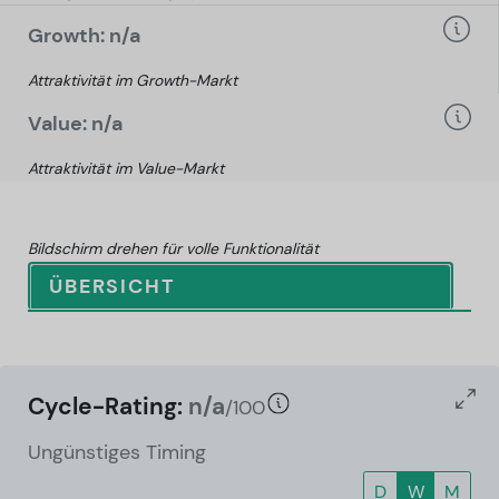
Growth: n/a
Attraktivität im Growth-Markt
Value: n/a
Attraktivität im Value-Markt
Bildschirm drehen für volle Funktionalität
ÜBERSICHT
Cycle-Rating:
n/a
/100
Ungünstiges Timing
D
W
M