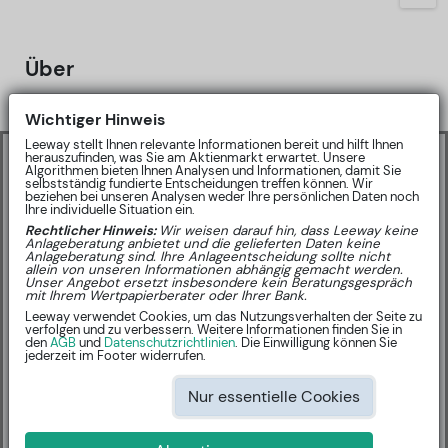
Über
Wichtiger Hinweis
Leeway stellt Ihnen relevante Informationen bereit und hilft Ihnen
🤝
Partner Inhalt
herauszufinden, was Sie am Aktienmarkt erwartet. Unsere
Algorithmen bieten Ihnen Analysen und Informationen, damit Sie
selbstständig fundierte Entscheidungen treffen können. Wir
beziehen bei unseren Analysen weder Ihre persönlichen Daten noch
Sharewise Community-Ratings
Ihre individuelle Situation ein.
Rechtlicher Hinweis:
Wir weisen darauf hin, dass Leeway keine
Anlageberatung anbietet und die gelieferten Daten keine
Anlageberatung sind. Ihre Anlageentscheidung sollte nicht
allein von unseren Informationen abhängig gemacht werden.
Unser Angebot ersetzt insbesondere kein Beratungsgespräch
mit Ihrem Wertpapierberater oder Ihrer Bank.
Leeway verwendet Cookies, um das Nutzungsverhalten der Seite zu
verfolgen und zu verbessern. Weitere Informationen finden Sie in
KURSZIEL:
NA EUR
na %
den
AGB
und
Datenschutzrichtlinien
. Die Einwilligung können Sie
jederzeit im Footer widerrufen.
Nur essentielle Cookies
BUY: 0
SELL: 0