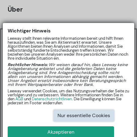
Über
Wichtiger Hinweis
🤝
Partner Inhalt
Leeway stellt Ihnen relevante Informationen bereit und hilft Ihnen
herauszufinden, was Sie am Aktienmarkt erwartet. Unsere
Algorithmen bieten Ihnen Analysen und Informationen, damit Sie
Sharewise Community-Ratings
selbstständig fundierte Entscheidungen treffen können. Wir
beziehen bei unseren Analysen weder Ihre persönlichen Daten noch
Ihre individuelle Situation ein.
Rechtlicher Hinweis:
Wir weisen darauf hin, dass Leeway keine
Anlageberatung anbietet und die gelieferten Daten keine
Anlageberatung sind. Ihre Anlageentscheidung sollte nicht
allein von unseren Informationen abhängig gemacht werden.
Unser Angebot ersetzt insbesondere kein Beratungsgespräch
mit Ihrem Wertpapierberater oder Ihrer Bank.
Leeway verwendet Cookies, um das Nutzungsverhalten der Seite zu
KURSZIEL:
NA EUR
na %
verfolgen und zu verbessern. Weitere Informationen finden Sie in
den
AGB
und
Datenschutzrichtlinien
. Die Einwilligung können Sie
jederzeit im Footer widerrufen.
BUY: 0
SELL: 0
Nur essentielle Cookies
Akzeptieren
Neueste Ratings