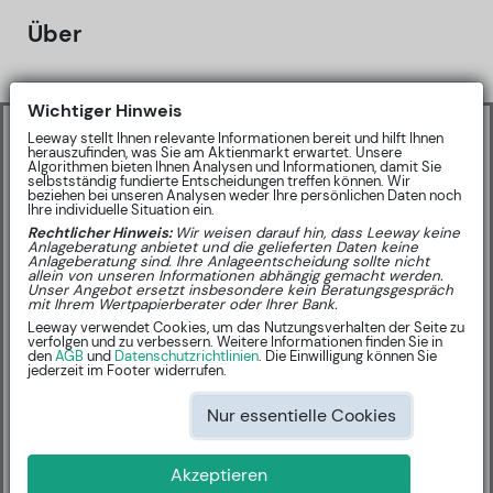
Über
Wichtiger Hinweis
🤝
Partner Inhalt
Leeway stellt Ihnen relevante Informationen bereit und hilft Ihnen
herauszufinden, was Sie am Aktienmarkt erwartet. Unsere
Algorithmen bieten Ihnen Analysen und Informationen, damit Sie
Sharewise Community-Ratings
selbstständig fundierte Entscheidungen treffen können. Wir
beziehen bei unseren Analysen weder Ihre persönlichen Daten noch
Ihre individuelle Situation ein.
Rechtlicher Hinweis:
Wir weisen darauf hin, dass Leeway keine
Anlageberatung anbietet und die gelieferten Daten keine
Anlageberatung sind. Ihre Anlageentscheidung sollte nicht
allein von unseren Informationen abhängig gemacht werden.
Unser Angebot ersetzt insbesondere kein Beratungsgespräch
mit Ihrem Wertpapierberater oder Ihrer Bank.
Leeway verwendet Cookies, um das Nutzungsverhalten der Seite zu
KURSZIEL:
NA EUR
na %
verfolgen und zu verbessern. Weitere Informationen finden Sie in
den
AGB
und
Datenschutzrichtlinien
. Die Einwilligung können Sie
jederzeit im Footer widerrufen.
BUY: 0
SELL: 0
Nur essentielle Cookies
Akzeptieren
Neueste Ratings