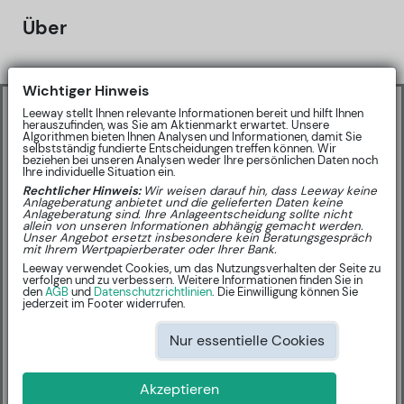
Über
Wichtiger Hinweis
🤝
Partner Inhalt
Leeway stellt Ihnen relevante Informationen bereit und hilft Ihnen
herauszufinden, was Sie am Aktienmarkt erwartet. Unsere
Algorithmen bieten Ihnen Analysen und Informationen, damit Sie
Sharewise Community-Ratings
selbstständig fundierte Entscheidungen treffen können. Wir
beziehen bei unseren Analysen weder Ihre persönlichen Daten noch
Ihre individuelle Situation ein.
Rechtlicher Hinweis:
Wir weisen darauf hin, dass Leeway keine
Anlageberatung anbietet und die gelieferten Daten keine
Anlageberatung sind. Ihre Anlageentscheidung sollte nicht
allein von unseren Informationen abhängig gemacht werden.
Unser Angebot ersetzt insbesondere kein Beratungsgespräch
mit Ihrem Wertpapierberater oder Ihrer Bank.
Leeway verwendet Cookies, um das Nutzungsverhalten der Seite zu
KURSZIEL:
NA EUR
na %
verfolgen und zu verbessern. Weitere Informationen finden Sie in
den
AGB
und
Datenschutzrichtlinien
. Die Einwilligung können Sie
jederzeit im Footer widerrufen.
BUY: 0
SELL: 0
Nur essentielle Cookies
Akzeptieren
Neueste Ratings