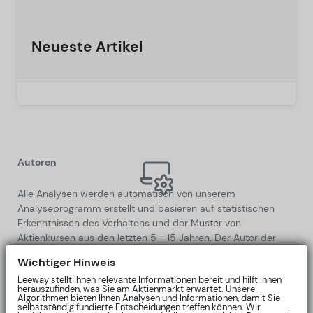
Neueste Artikel
Autoren
Alle Analysen werden automatisch von unserem
Analyseprogramm erstellt und basieren auf statistischen
Erkenntnissen des Verhaltens und der Muster von
Aktienkursen aus den letzten 5 - 15 Jahren. Der Autor der
Algorithmen ist Lars Wißler, Master der Informatik von der FU
Wichtiger Hinweis
Berlin, und investiert seit fast 20 Jahren privat in Aktien.
Leeway stellt Ihnen relevante Informationen bereit und hilft Ihnen
Allgemein
herauszufinden, was Sie am Aktienmarkt erwartet. Unsere
Algorithmen bieten Ihnen Analysen und Informationen, damit Sie
Die Informationen sollen Sie in Ihrer selbständigen
selbstständig fundierte Entscheidungen treffen können. Wir