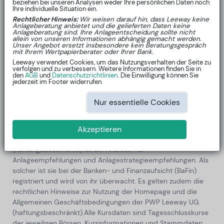
Entscheidung bei der Umsetzung von Anlagestrategien
beziehen bei unseren Analysen weder Ihre persönlichen Daten noch
Ihre individuelle Situation ein.
unterstützen und dienen rein zu Informationszwecken. Die
Rechtlicher Hinweis:
Wir weisen darauf hin, dass Leeway keine
Wertentwicklung der Vergangenheit ist keine verlässliche
Anlageberatung anbietet und die gelieferten Daten keine
Anlageberatung sind. Ihre Anlageentscheidung sollte nicht
Indikation für die zukünftige Wertentwicklung. Für die
allein von unseren Informationen abhängig gemacht werden.
aufgeführten Inhalte kann keine Gewährleistung für die
Unser Angebot ersetzt insbesondere kein Beratungsgespräch
mit Ihrem Wertpapierberater oder Ihrer Bank.
Vollständigkeit, Richtigkeit und Genauigkeit übernommen
Leeway verwendet Cookies, um das Nutzungsverhalten der Seite zu
werden. Die Informationen stellen keine konkreten
verfolgen und zu verbessern. Weitere Informationen finden Sie in
den
AGB
und
Datenschutzrichtlinien
. Die Einwilligung können Sie
Anlageempfehlungen dar. Wir kennen weder Sie, noch Ihre
jederzeit im Footer widerrufen.
finanzielle Situation und leisten keine Anlageberatung. Dies
dürfen nur lizensierte Anlageberater mit Wissen über Ihre
Nur essentielle Cookies
persönlichen Umstände. PWP Leeway UG
(haftungsbeschränkt) ist kein Anlageberater und erhebt
keinerlei persönliche Daten zum Zweck der
Akzeptieren
Anlageoptimierung. Die PWP Leeway UG
(haftungsbeschränkt) ist ein Anbieter für
Anlageempfehlungen und Anlagestrategieempfehlungen. Als
solcher ist sie bei der Banken- und Finanzaufsicht (BaFin)
registriert und wird von ihr überwacht. Es gelten zudem die
rechtlichen Hinweise zur Nutzung der Homepage und die
Allgemeinen Geschäftsbedingungen der PWP Leeway UG
(haftungsbeschränkt).
Alle Kursdaten sind Tagesschlusskurse
der jeweiligen Börsen. Kursinformationen und Stammdaten