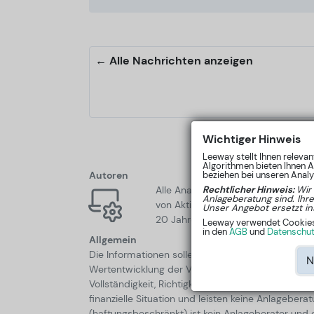
← Alle Nachrichten anzeigen
Wichtiger Hinweis
Leeway stellt Ihnen releva
Algorithmen bieten Ihnen A
Autoren
beziehen bei unseren Analys
Alle Analysen werden automatisch 
Rechtlicher Hinweis:
Wir
Anlageberatung sind. Ihr
von Aktienkursen aus den letzten 5 
Unser Angebot ersetzt in
20 Jahren privat in Aktien.
Leeway verwendet Cookies, 
in den
AGB
und
Datenschutz
Allgemein
Die Informationen sollen Sie in Ihrer selbständi
N
Wertentwicklung der Vergangenheit ist keine verlä
Vollständigkeit, Richtigkeit und Genauigkeit übe
finanzielle Situation und leisten keine Anlagebe
(haftungsbeschränkt) ist kein Anlageberater und