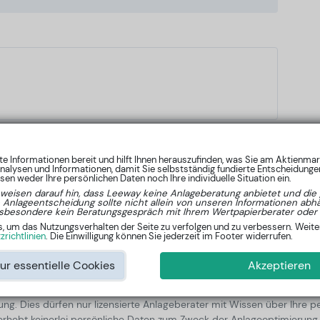
nte Informationen bereit und hilft Ihnen herauszufinden, was Sie am Aktienma
nalysen und Informationen, damit Sie selbstständig fundierte Entscheidungen
en weder Ihre persönlichen Daten noch Ihre individuelle Situation ein.
von unserem Analyseprogramm erstellt und basieren auf statistisch
 weisen darauf hin, dass Leeway keine Anlageberatung anbietet und die 
e Anlageentscheidung sollte nicht allein von unseren Informationen ab
- 15 Jahren. Der Autor der Algorithmen ist Lars Wißler, Master der Info
sbesondere kein Beratungsgespräch mit Ihrem Wertpapierberater oder 
um das Nutzungsverhalten der Seite zu verfolgen und zu verbessern. Weiter
richtlinien
. Die Einwilligung können Sie jederzeit im Footer widerrufen.
gen Entscheidung bei der Umsetzung von Anlagestrategien unterstützen
ur essentielle Cookies
Akzeptieren
ssliche Indikation für die zukünftige Wertentwicklung. Für die aufgefü
rnommen werden. Die Informationen stellen keine konkreten Anlageemp
ratung. Dies dürfen nur lizensierte Anlageberater mit Wissen über Ih
 erhebt keinerlei persönliche Daten zum Zweck der Anlageoptimierun