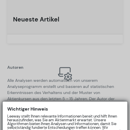
Neueste Artikel
Autoren
Alle Analysen werden automatisch von unserem
Analyseprogramm erstellt und basieren auf statistischen
Erkenntnissen des Verhaltens und der Muster von
Aktienkursen aus den letzten 5 - 15 Jahren. Der Autor der
Algorithmen ist Lars Wißler, Master der Informatik von der FU
Wichtiger Hinweis
Berlin, und investiert seit fast 20 Jahren privat in Aktien.
Leeway stellt Ihnen relevante Informationen bereit und hilft Ihnen
Allgemein
herauszufinden, was Sie am Aktienmarkt erwartet. Unsere
Algorithmen bieten Ihnen Analysen und Informationen, damit Sie
Die Informationen sollen Sie in Ihrer selbständigen
selbstständig fundierte Entscheidungen treffen können. Wir