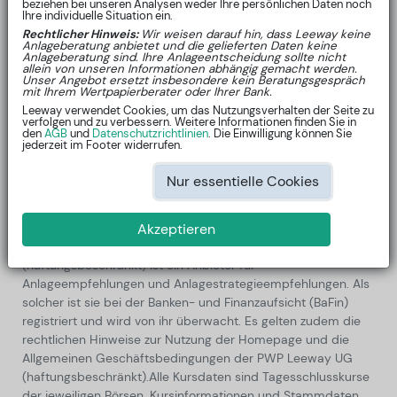
Entscheidung bei der Umsetzung von Anlagestrategien
beziehen bei unseren Analysen weder Ihre persönlichen Daten noch
Ihre individuelle Situation ein.
unterstützen und dienen rein zu Informationszwecken. Die
Rechtlicher Hinweis:
Wir weisen darauf hin, dass Leeway keine
Wertentwicklung der Vergangenheit ist keine verlässliche
Anlageberatung anbietet und die gelieferten Daten keine
Anlageberatung sind. Ihre Anlageentscheidung sollte nicht
Indikation für die zukünftige Wertentwicklung. Für die
allein von unseren Informationen abhängig gemacht werden.
aufgeführten Inhalte kann keine Gewährleistung für die
Unser Angebot ersetzt insbesondere kein Beratungsgespräch
mit Ihrem Wertpapierberater oder Ihrer Bank.
Vollständigkeit, Richtigkeit und Genauigkeit übernommen
Leeway verwendet Cookies, um das Nutzungsverhalten der Seite zu
werden. Die Informationen stellen keine konkreten
verfolgen und zu verbessern. Weitere Informationen finden Sie in
den
AGB
und
Datenschutzrichtlinien
. Die Einwilligung können Sie
Anlageempfehlungen dar. Wir kennen weder Sie, noch Ihre
jederzeit im Footer widerrufen.
finanzielle Situation und leisten keine Anlageberatung. Dies
dürfen nur lizensierte Anlageberater mit Wissen über Ihre
Nur essentielle Cookies
persönlichen Umstände. PWP Leeway UG
(haftungsbeschränkt) ist kein Anlageberater und erhebt
keinerlei persönliche Daten zum Zweck der
Akzeptieren
Anlageoptimierung. Die PWP Leeway UG
(haftungsbeschränkt) ist ein Anbieter für
Anlageempfehlungen und Anlagestrategieempfehlungen. Als
solcher ist sie bei der Banken- und Finanzaufsicht (BaFin)
registriert und wird von ihr überwacht. Es gelten zudem die
rechtlichen Hinweise zur Nutzung der Homepage und die
Allgemeinen Geschäftsbedingungen der PWP Leeway UG
(haftungsbeschränkt).
Alle Kursdaten sind Tagesschlusskurse
der jeweiligen Börsen. Kursinformationen und Stammdaten