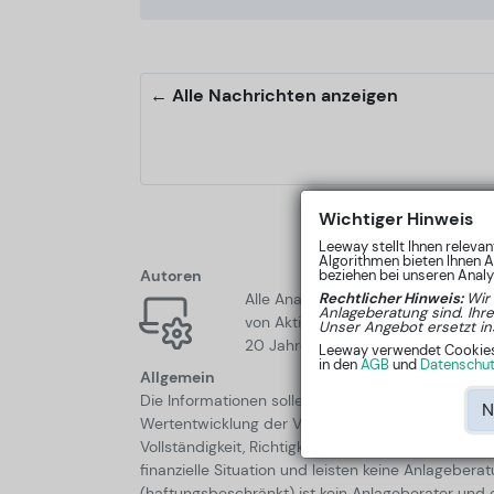
← Alle Nachrichten anzeigen
Wichtiger Hinweis
Leeway stellt Ihnen releva
Algorithmen bieten Ihnen A
Autoren
beziehen bei unseren Analys
Alle Analysen werden automatisch 
Rechtlicher Hinweis:
Wir
Anlageberatung sind. Ihr
von Aktienkursen aus den letzten 5 
Unser Angebot ersetzt in
20 Jahren privat in Aktien.
Leeway verwendet Cookies, 
in den
AGB
und
Datenschutz
Allgemein
Die Informationen sollen Sie in Ihrer selbständi
N
Wertentwicklung der Vergangenheit ist keine verlä
Vollständigkeit, Richtigkeit und Genauigkeit übe
finanzielle Situation und leisten keine Anlagebe
(haftungsbeschränkt) ist kein Anlageberater und