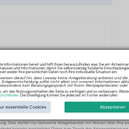
nte Informationen bereit und hilft Ihnen herauszufinden, was Sie am Aktienma
nalysen und Informationen, damit Sie selbstständig fundierte Entscheidungen
en weder Ihre persönlichen Daten noch Ihre individuelle Situation ein.
von unserem Analyseprogramm erstellt und basieren auf statistisch
 weisen darauf hin, dass Leeway keine Anlageberatung anbietet und die 
e Anlageentscheidung sollte nicht allein von unseren Informationen ab
- 15 Jahren. Der Autor der Algorithmen ist Lars Wißler, Master der Info
sbesondere kein Beratungsgespräch mit Ihrem Wertpapierberater oder 
um das Nutzungsverhalten der Seite zu verfolgen und zu verbessern. Weiter
richtlinien
. Die Einwilligung können Sie jederzeit im Footer widerrufen.
gen Entscheidung bei der Umsetzung von Anlagestrategien unterstützen
ur essentielle Cookies
Akzeptieren
ssliche Indikation für die zukünftige Wertentwicklung. Für die aufgefü
rnommen werden. Die Informationen stellen keine konkreten Anlageemp
ratung. Dies dürfen nur lizensierte Anlageberater mit Wissen über Ih
 erhebt keinerlei persönliche Daten zum Zweck der Anlageoptimierun