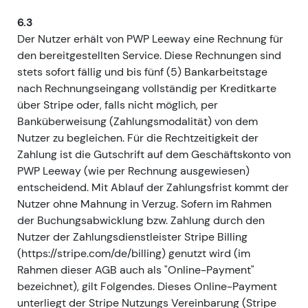
6.3
Der Nutzer erhält von PWP Leeway eine Rechnung für
den bereitgestellten Service. Diese Rechnungen sind
stets sofort fällig und bis fünf (5) Bankarbeitstage
nach Rechnungseingang vollständig per Kreditkarte
über Stripe oder, falls nicht möglich, per
Banküberweisung (Zahlungsmodalität) von dem
Nutzer zu begleichen. Für die Rechtzeitigkeit der
Zahlung ist die Gutschrift auf dem Geschäftskonto von
PWP Leeway (wie per Rechnung ausgewiesen)
entscheidend. Mit Ablauf der Zahlungsfrist kommt der
Nutzer ohne Mahnung in Verzug. Sofern im Rahmen
der Buchungsabwicklung bzw. Zahlung durch den
Nutzer der Zahlungsdienstleister Stripe Billing
(https://stripe.com/de/billing) genutzt wird (im
Rahmen dieser AGB auch als "Online-Payment"
bezeichnet), gilt Folgendes. Dieses Online-Payment
unterliegt der Stripe Nutzungs Vereinbarung (Stripe