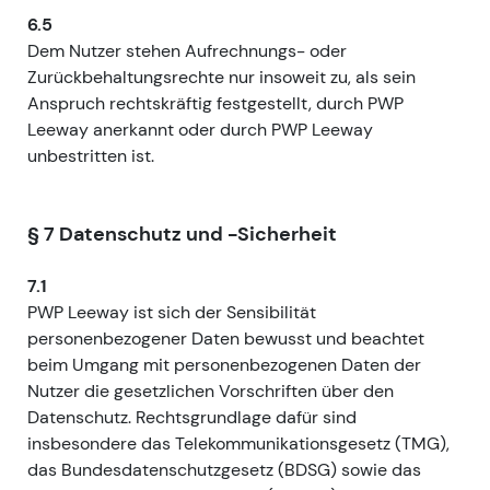
6.5
Dem Nutzer stehen Aufrechnungs- oder
Zurückbehaltungsrechte nur insoweit zu, als sein
Anspruch rechtskräftig festgestellt, durch PWP
Leeway anerkannt oder durch PWP Leeway
unbestritten ist.
§ 7 Datenschutz und -Sicherheit
7.1
PWP Leeway ist sich der Sensibilität
personenbezogener Daten bewusst und beachtet
beim Umgang mit personenbezogenen Daten der
Nutzer die gesetzlichen Vorschriften über den
Datenschutz. Rechtsgrundlage dafür sind
insbesondere das Telekommunikationsgesetz (TMG),
das Bundesdatenschutzgesetz (BDSG) sowie das