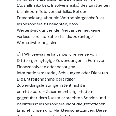
(Ausfallrisiko bzw. Insolvenzrisiko) des Emittenten
bis hin zum Totalverlustrisiko. Bei der
Entscheidung über ein Wertpapiergeschäft ist
insbesondere zu beachten, dass
Wertentwicklungen der Vergangenheit keine
verlässliche Indikation für die zukünftige
Wertentwicklung sind;
c) PWP Leeway erhält möglicherweise von
Dritten geringfügige Zuwendungen in Form von
Finanzanalysen oder sonstiges
Informationsmaterial, Schulungen oder Diensten.
Die Entgegennahme derartiger
Zuwendungsleistungen steht nicht in
unmittelbarem Zusammenhang mit dem
gegenüber dem Nutzer erbrachten Service und
beeinflusst insbesondere nicht die getroffenen
Empfehlungen und Markteinschätzungen. Diese