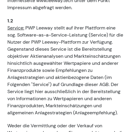
Internetseite www.leeway.tech unter dem Punkt
Impressum abgefragt werden.
1.2
Service:
PWP Leeway stellt auf ihrer Plattform eine
sog. Software-as-a-Service-Leistung (Service) für die
Nutzer der PWP Leeway-Plattform zur Verfügung.
Gegenstand dieses Service ist die Bereitstellung
objektiver Aktienanalysen und Markteinschätzungen
hinsichtlich ausgewählter Wertpapiere und anderer
Finanzprodukte sowie Empfehlungen zu
Anlagestrategien und aktienbezogene Daten (im
Folgenden "Service") auf Grundlage dieser AGB. Der
Service liegt hier ausschließlich in der Bereitstellung
von Informationen zu Wertpapieren und anderen
Finanzprodukten, Markteinschätzungen und
allgemeinen Anlagestrategien (Anlageempfehlung).
Weder die Vermittlung oder der Verkauf von