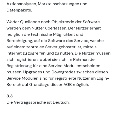
Aktienanalysen, Markteinschätzungen und
Datenpakete.
Weder Quellcode noch Objektcode der Software
werden dem Nutzer überlassen. Der Nutzer erhält
lediglich die technische Möglichkeit und
Berechtigung, auf die Software des Service, welche
auf einem zentralen Server gehostet ist, mittels
Internet zu zugreifen und zu nutzen. Die Nutzer müssen
sich registrieren, wobei sie sich im Rahmen der
Registrierung für eine Service Modul entscheiden
müssen. Upgrades und Downgrades zwischen diesen
Service Modulen sind für registrierte Nutzer im Login-
Bereich auf Grundlage dieser AGB möglich.
3.3
Die Vertragssprache ist Deutsch.