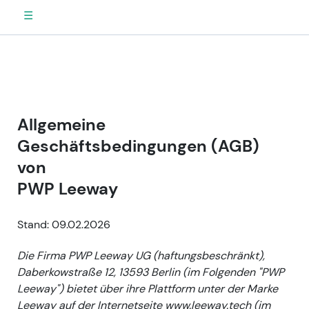
☰
Allgemeine
Geschäftsbedingungen (AGB)
von
PWP Leeway
Stand: 09.02.2026
Die Firma PWP Leeway UG (haftungsbeschränkt),
Daberkowstraße 12, 13593 Berlin (im Folgenden "PWP
Leeway") bietet über ihre Plattform unter der Marke
Leeway auf der Internetseite www.leeway.tech (im