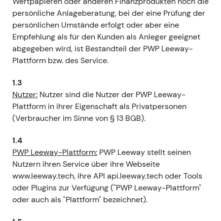
Wertpapieren oder anderen Finanzprodukten noch die
persönliche Anlageberatung, bei der eine Prüfung der
persönlichen Umstände erfolgt oder aber eine
Empfehlung als für den Kunden als Anleger geeignet
abgegeben wird, ist Bestandteil der PWP Leeway-
Plattform bzw. des Service.
1.3
Nutzer:
Nutzer sind die Nutzer der PWP Leeway-
Plattform in ihrer Eigenschaft als Privatpersonen
(Verbraucher im Sinne von § 13 BGB).
1.4
PWP Leeway-Plattform:
PWP Leeway stellt seinen
Nutzern ihren Service über ihre Webseite
www.leeway.tech, ihre API api.leeway.tech oder Tools
oder Plugins zur Verfügung ("PWP Leeway-Plattform"
oder auch als "Plattform" bezeichnet).