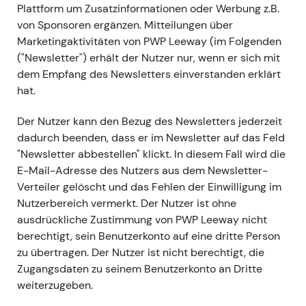
Plattform um Zusatzinformationen oder Werbung z.B.
von Sponsoren ergänzen. Mitteilungen über
Marketingaktivitäten von PWP Leeway (im Folgenden
("Newsletter") erhält der Nutzer nur, wenn er sich mit
dem Empfang des Newsletters einverstanden erklärt
hat.
Der Nutzer kann den Bezug des Newsletters jederzeit
dadurch beenden, dass er im Newsletter auf das Feld
"Newsletter abbestellen" klickt. In diesem Fall wird die
E-Mail-Adresse des Nutzers aus dem Newsletter-
Verteiler gelöscht und das Fehlen der Einwilligung im
Nutzerbereich vermerkt. Der Nutzer ist ohne
ausdrückliche Zustimmung von PWP Leeway nicht
berechtigt, sein Benutzerkonto auf eine dritte Person
zu übertragen. Der Nutzer ist nicht berechtigt, die
Zugangsdaten zu seinem Benutzerkonto an Dritte
weiterzugeben.