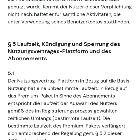
genutzt wurde. Kommt der Nutzer dieser Verpflichtung
nicht nach, haftet er für sämtliche Aktivitäten, die
unter Verwendung seines Benutzerkontos stattfinden.
§ 5 Laufzeit, Kündigung und Sperrung des
Nutzungsvertrages-Plattform und des
Abonnements
5.1
Der Nutzungsvertrag-Plattform in Bezug auf die Basis-
Nutzung hat eine unbestimmte Laufzeit. In Bezug auf
das Premium-Paket in Sinne des Abonnements
entspricht die Laufzeit der Auswahl des Nutzers
gemäß des im Registrierungsprozess gewählten
zeitlichen Umfangs (bestimmte Laufzeit). Die
bestimmte Laufzeit des Premium-Pakets verlängert
sich entsprechend der Regelung gem. § 5.2 dieser