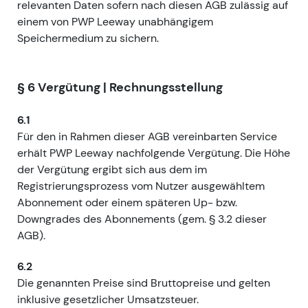
relevanten Daten sofern nach diesen AGB zulässig auf
einem von PWP Leeway unabhängigem
Speichermedium zu sichern.
§ 6 Vergütung | Rechnungsstellung
6.1
Für den in Rahmen dieser AGB vereinbarten Service
erhält PWP Leeway nachfolgende Vergütung. Die Höhe
der Vergütung ergibt sich aus dem im
Registrierungsprozess vom Nutzer ausgewähltem
Abonnement oder einem späteren Up- bzw.
Downgrades des Abonnements (gem. § 3.2 dieser
AGB).
6.2
Die genannten Preise sind Bruttopreise und gelten
inklusive gesetzlicher Umsatzsteuer.