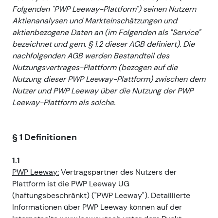
Folgenden "PWP Leeway-Plattform") seinen Nutzern
Aktienanalysen und Markteinschätzungen und
aktienbezogene Daten an (im Folgenden als "Service"
bezeichnet und gem. § 1.2 dieser AGB definiert). Die
nachfolgenden AGB werden Bestandteil des
Nutzungsvertrages-Plattform (bezogen auf die
Nutzung dieser PWP Leeway-Plattform) zwischen dem
Nutzer und PWP Leeway über die Nutzung der PWP
Leeway-Plattform als solche.
§ 1 Definitionen
1.1
PWP Leeway:
Vertragspartner des Nutzers der
Plattform ist die PWP Leeway UG
(haftungsbeschränkt) ("PWP Leeway"). Detaillierte
Informationen über PWP Leeway können auf der