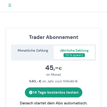
☰
Trader Abonnement
Monatliche Zahlung
Jährliche Zahlung
(10 % sparen)
45,-
Ausgewählte Preiszusammenfassung
€
im Monat
540,- €
im Jahr
statt
599,40 €
14 Tage kostenlos testen
Danach startet dein Abo automatisch.