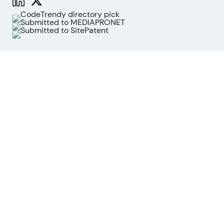
Funktionen
Aktienanalyse
Marktanalyse
API
MCP für KI-Agenten
Unternehmen
Über uns
Beirat
Kontakt
Impressum
Cookies widerrufen