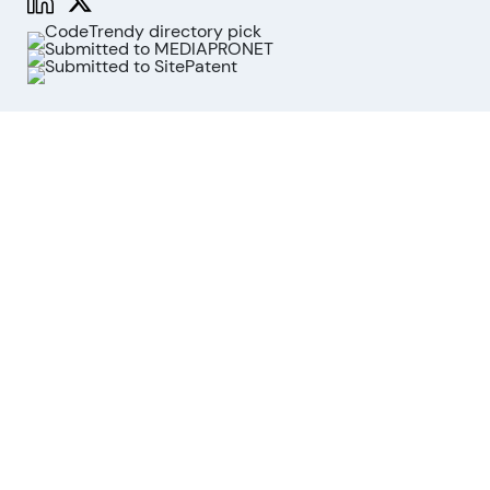
Funktionen
Aktienanalyse
Marktanalyse
API
MCP für KI-Agenten
Unternehmen
Über uns
Beirat
Kontakt
Impressum
Cookies widerrufen