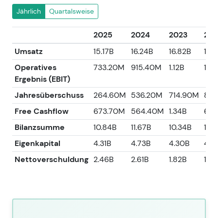
Jährlich
Quartalsweise
2025
2024
2023
202
Umsatz
15.17B
16.24B
16.82B
19.
Operatives
733.20M
915.40M
1.12B
1.3
Ergebnis (EBIT)
Jahresüberschuss
264.60M
536.20M
714.90M
886
Free Cashflow
673.70M
564.40M
1.34B
689
Bilanzsumme
10.84B
11.67B
10.34B
11.3
Eigenkapital
4.31B
4.73B
4.30B
4.7
Nettoverschuldung
2.46B
2.61B
1.82B
1.8