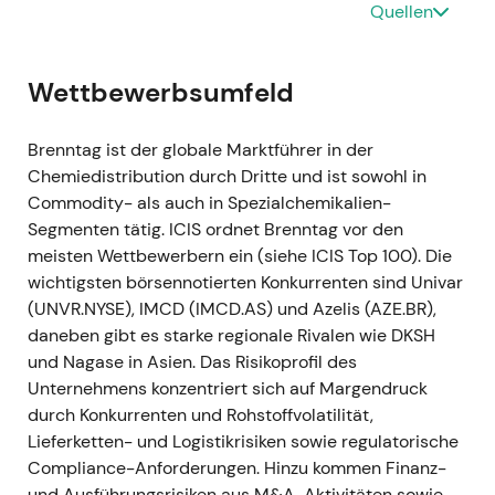
Quellen
aktivistisch anmutender Kapitalallokation. -
Charttechnisch: Parabolischer Anstieg auf den
zyklischen Höhepunkt mit
Wettbewerbsumfeld
Bewertungsneubewertung nach oben; später erste
Anzeichen einer Topbildung, als Investoren eine
Normalisierung von Volumina und Margen trotz der
Brenntag ist der globale Marktführer in der
Kapitalrückflüsse einzupreisen begannen
[9]
.
Chemiedistribution durch Dritte und ist sowohl in
Commodity- als auch in Spezialchemikalien-
---
Segmenten tätig. ICIS ordnet Brenntag vor den
meisten Wettbewerbern ein (siehe ICIS Top 100). Die
2023 — Geschäftsjahr 2023 & strategischer
wichtigsten börsennotierten Konkurrenten sind Univar
Neuausrichtung (berichtet März 2024)
(UNVR.NYSE), IMCD (IMCD.AS) und Azelis (AZE.BR),
daneben gibt es starke regionale Rivalen wie DKSH
- Das Unternehmen lieferte das zweitbeste Jahr
und Nagase in Asien. Das Risikoprofil des
seiner Geschichte: operativer Bruttogewinn ca.
Unternehmens konzentriert sich auf Margendruck
4,0418 Mrd. EUR (−3,7 % ggü. 2022) und operatives
durch Konkurrenten und Rohstoffvolatilität,
EBITA ca. 1.265 Mio. EUR (−13,1 %); rekordhoher Free
Lieferketten- und Logistikrisiken sowie regulatorische
Cashflow ca. 1.712 Mio. EUR; acht M&A-
Compliance-Anforderungen. Hinzu kommen Finanz-
Transaktionen mit einem Gesamtunternehmenswert
und Ausführungsrisiken aus M&A-Aktivitäten sowie