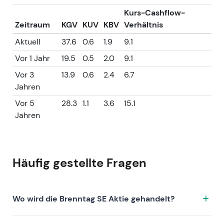
Charttechnisch: Konsolidierung und
Kurs-Cashflow-
Seitwärtsbewegung mit selektiven Erholungen; beim
Zeitraum
KGV
KUV
KBV
Verhältnis
aktuellen Kurs von 56,22 ist das technische Bild
Aktuell
37.6
0.6
1.9
9.1
konsistent mit einer Mid-Cycle-Basis- und
Konsolidierungsphase, in der Aufwärtspotenzial eine
Vor 1 Jahr
19.5
0.5
2.0
9.1
sichtbare Beschleunigung bei Margen und Volumina
Vor 3
13.9
0.6
2.4
6.7
voraussetzt.
Jahren
Vor 5
28.3
1.1
3.6
15.1
Jahren
Häufig gestellte Fragen
Wo wird die Brenntag SE Aktie gehandelt?
Die Brenntag SE Aktie wird unter dem Ticker