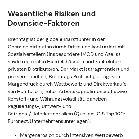
Q1 2022 (berichtet Mai 2022)
Wesentliche Risiken und
Downside-Faktoren
- Bestes Quartal zum damaligen Zeitpunkt —
Q1/2022: operativer Bruttogewinn ca. 1.038 Mio. EUR
(+30,8 %) und operatives EBITDA ca. 463 Mio. EUR
Brenntag ist der globale Marktführer in der
(+48,8 %); beide Divisionen trugen stark bei
[11]
. -
Chemiedistribution durch Dritte und konkurriert mit
Das Vertrauen erreichte seinen Höhepunkt —
Spezialverteilern (insbesondere IMCD und Azelis)
Investoren preisten eine anhaltende
sowie regionalen Handelshäusern und zahlreichen
Outperformance ein und sahen die Entscheidung
privaten Distributoren. Der Markt ist fragmentiert und
zur Aufteilung in Essentials und Specialties als
preisempfindlich; Brenntags Profil ist geprägt von
bestätigt; Stimmung: hohes Wachstum kombiniert
Margendruck durch Wettbewerb und Direktverkäufe
mit operativem Hebel. - Charttechnisch:
von Herstellern, hoher Arbeitskapitalintensität sowie
Kurzfristiger Ausbruch und Fortsetzung des
Rohstoff- und Währungsvolatilität, daneben
Aufwärtstrends aus 2021/früh 2022, da die
Regulierungs-, Umwelt- und
Fundamentaldaten positiv überraschten
[11]
.
Betriebs-/Lieferkettenrisiken (Quellen: ICIS Top 100;
Euronext/Unternehmensunterlagen).
---
Margenerosion durch intensiven Wettbewerb