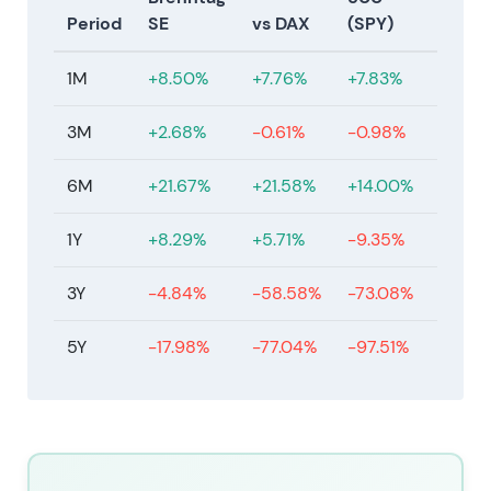
Q1/2025-Unterlagen weisen Bruttogewinn-
Period
SE
vs DAX
(SPY)
Laufratendaten aus (z. B. Bruttogewinn ca. 447 Mio.
EUR gemäß Q1-Präsentation); der operative
1M
+8.50%
+7.76%
+7.83%
Bruttogewinn für das Gesamtjahr 2025 wurde im
GJ-/Q4-Kommentar mit ca. 3,8 Mrd. EUR
3M
+2.68%
-0.61%
-0.98%
angegeben; das Unternehmen bezeichnete 2025
als Jahr der Resilienz inmitten anhaltender
6M
+21.67%
+21.58%
+14.00%
Gegenwind
[28]
,
[8]
. - Investoren erkannten die
operative Widerstandsfähigkeit und den
1Y
+8.29%
+5.71%
-9.35%
anhaltenden Cashfokus an, hielten die Erwartungen
an eine Margenerholung aber gedämpft; die Story
3Y
-4.84%
-58.58%
-73.08%
positionierte sich als Mid-Cycle-Compounder, der
eine nachhaltige Umsatzerholung benötigt, um die
5Y
-17.98%
-77.04%
-97.51%
Multiples von 2022 wieder zu rechtfertigen. -
Charttechnisch: Taktische Erholung und moderate
Aufwärtsbewegung von der Basis 2024 aus,
gestützt durch verbesserte Volumina und Cash-
Visibilität; der Markt blieb vorsichtig und
beobachtete sequenzielle Verbesserungen
[28]
,
[8]
.