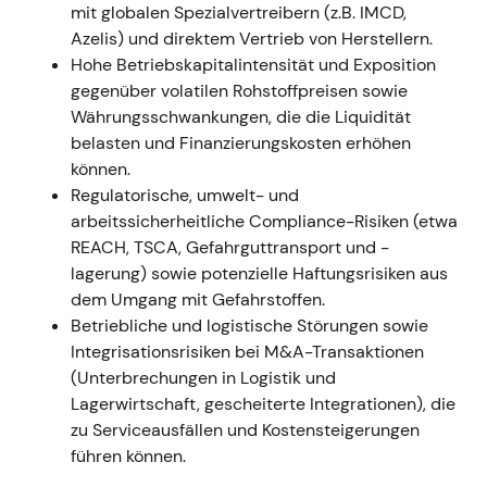
Geschäftsjahr 2022 (berichtet März 2023)
mit globalen Spezialvertreibern (z.B. IMCD,
Azelis) und direktem Vertrieb von Herstellern.
- Rekord-Geschäftsjahr 2022: Umsatz ca. 19,43 Mrd.
Hohe Betriebskapitalintensität und Exposition
EUR; operativer Bruttogewinn ca. 4,319 Mrd. EUR;
gegenüber volatilen Rohstoffpreisen sowie
operatives EBITDA ca. 1,809 Mrd. EUR; EPS 5,74 EUR.
Währungsschwankungen, die die Liquidität
Das Management stellte die „Strategy to Win" vor,
belasten und Finanzierungskosten erhöhen
meldete Project Brenntag als ahead of plan
können.
abgeschlossen (zusätzliches wiederkehrendes
Regulatorische, umwelt- und
operatives EBITDA ca. 249 Mio. EUR gegenüber der
arbeitssicherheitliche Compliance-Risiken (etwa
Baseline 2019), schlug eine Dividendenerhöhung vor
REACH, TSCA, Gefahrguttransport und -
und kündigte das erste Aktienrückkaufprogramm in
lagerung) sowie potenzielle Haftungsrisiken aus
der Unternehmensgeschichte mit einem Volumen
dem Umgang mit Gefahrstoffen.
von bis zu 750 Mio. EUR an
[9]
,
[12]
. - Die
Betriebliche und logistische Störungen sowie
Wahrnehmung wandelte sich vom zyklischen
Integrisationsrisiken bei M&A-Transaktionen
Profiteur zur validierten Transformations- und
(Unterbrechungen in Logistik und
Aktionärswert-Story — starke Cashgenerierung
Lagerwirtschaft, gescheiterte Integrationen), die
kombiniert mit expliziten Rückkauf- und
zu Serviceausfällen und Kostensteigerungen
Dividendensignalen verschob das Bild in Richtung
führen können.
eines qualitativ hochwertigen Compounders mit