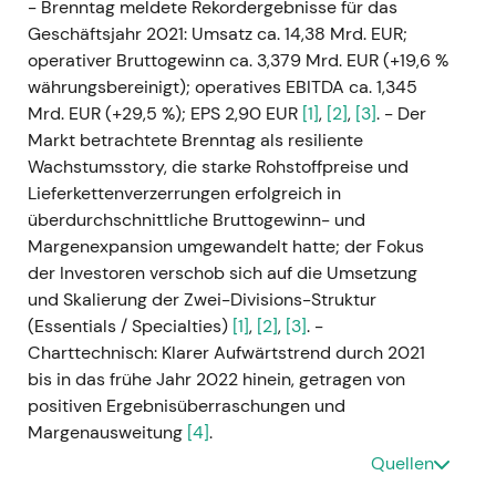
- Brenntag meldete Rekordergebnisse für das
Geschäftsjahr 2021: Umsatz ca. 14,38 Mrd. EUR;
operativer Bruttogewinn ca. 3,379 Mrd. EUR (+19,6 %
währungsbereinigt); operatives EBITDA ca. 1,345
Mrd. EUR (+29,5 %); EPS 2,90 EUR
[1]
,
[2]
,
[3]
. - Der
Markt betrachtete Brenntag als resiliente
Wachstumsstory, die starke Rohstoffpreise und
Lieferkettenverzerrungen erfolgreich in
überdurchschnittliche Bruttogewinn- und
Margenexpansion umgewandelt hatte; der Fokus
der Investoren verschob sich auf die Umsetzung
und Skalierung der Zwei-Divisions-Struktur
(Essentials / Specialties)
[1]
,
[2]
,
[3]
. -
Charttechnisch: Klarer Aufwärtstrend durch 2021
bis in das frühe Jahr 2022 hinein, getragen von
positiven Ergebnisüberraschungen und
Margenausweitung
[4]
.
Quellen
---