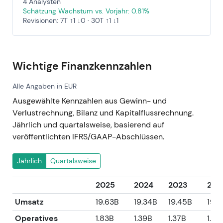
4 Analysten
Schätzung Wachstum vs. Vorjahr: 0.81%
Revisionen: 7T ↑1 ↓0 · 30T ↑1 ↓1
Wichtige Finanzkennzahlen
Alle Angaben in EUR
Ausgewählte Kennzahlen aus Gewinn- und
Verlustrechnung, Bilanz und Kapitalflussrechnung.
Jährlich und quartalsweise, basierend auf
veröffentlichten IFRS/GAAP-Abschlüssen.
Jährlich
Quartalsweise
2025
2024
2023
202
Umsatz
19.63B
19.34B
19.45B
19.
Operatives
1.83B
1.39B
1.37B
1.54