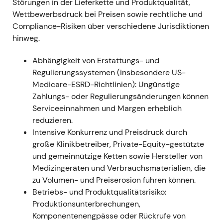
19. April 2023 — Capital Markets Day (FME25-
Störungen in der Lieferkette und Produktqualität,
Transformationsplan veröffentlicht)
- FME
Wettbewerbsdruck bei Preisen sowie rechtliche und
präsentierte auf dem Capital Markets Day die
Compliance-Risiken über verschiedene Jurisdiktionen
FME25-Transformation im Detail: nachhaltiges
hinweg.
Einsparziel von ~€650 Mio. bis 2025, neue
Abhängigkeit von Erstattungs- und
Berichtssegmente und einen Fahrplan, die operative
Regulierungssystemen (insbesondere US-
Konzernmarge bis 2025 in eine Bandbreite von 10–
Medicare-ESRD-Richtlinien): Ungünstige
14 % zu heben
[20]
,
[22]
,
[25]
. - Marktwahrnehmung:
Zahlungs- oder Regulierungsänderungen können
Der Markt klassifizierte die Story neu — von
Serviceeinnahmen und Margen erheblich
„angeschlagenem Betreiber" zu „Execution- und
reduzieren.
Turnaround-Play". Die Glaubwürdigkeit des
Intensive Konkurrenz und Preisdruck durch
Managements rückte in den Mittelpunkt; Investoren
große Klinikbetreiber, Private-Equity-gestützte
begannen, eine mögliche Margen-Neubewertung
und gemeinnützige Ketten sowie Hersteller von
einzupreisen, sofern die Umsetzung gelingt. -
Medizingeräten und Verbrauchsmaterialien, die
Technisch: Ausbruch und frühe Rallyphase, da die
zu Volumen- und Preiserosion führen können.
Strategie einen klaren Weg zu deutlich höherer
Betriebs- und Produktqualitätsrisiko:
Profitabilität aufzeigte
[20]
.
Produktionsunterbrechungen,
---
Komponentenengpässe oder Rückrufe von