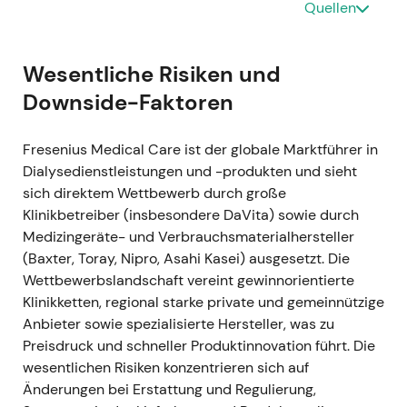
2022 (GJ 2022 / Ausblick auf 2023)
- FME stand
Quellen
2022 weiterhin unter Druck durch gestiegene
Personalkosten und allgemeine Inflation. Das
Unternehmen bezeichnete 2023 als
Wesentliche Risiken und
„Übergangsjahr" auf dem Weg zur Ergebniserholung
Downside-Faktoren
und legte Effizienzprogramme sowie mittelfristige
Margenziele auf (die operative Marge 2022 von ~7,9
Fresenius Medical Care ist der globale Marktführer in
% diente als Ausgangspunkt)
[14]
,
[6]
. -
Dialysedienstleistungen und -produkten und sieht
Marktwahrnehmung: Die Investorenperspektive
sich direktem Wettbewerb durch große
verschob sich in Richtung „Turnaround möglich" —
Klinikbetreiber (insbesondere DaVita) sowie durch
das Vertrauen hing weniger von organischem
Medizingeräte- und Verbrauchsmaterialhersteller
Wachstum ab als von der konkreten Umsetzung der
(Baxter, Toray, Nipro, Asahi Kasei) ausgesetzt. Die
Kostenprogramme (FME25). - Technisch:
Wettbewerbslandschaft vereint gewinnorientierte
Seitwärtsbewegung und Stabilisierung, da der
Klinikketten, regional starke private und gemeinnützige
Markt auf greifbare Belege für Margenverbesserung
Anbieter sowie spezialisierte Hersteller, was zu
und Einsparungen wartete
[6]
.
Preisdruck und schneller Produktinnovation führt. Die
wesentlichen Risiken konzentrieren sich auf
---
Änderungen bei Erstattung und Regulierung,