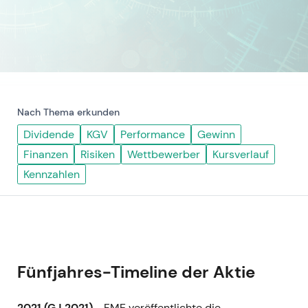
Nach Thema erkunden
Dividende
KGV
Performance
Gewinn
Finanzen
Risiken
Wettbewerber
Kursverlauf
Kennzahlen
Fünfjahres-Timeline der Aktie
2021 (GJ 2021)
- FME veröffentlichte die