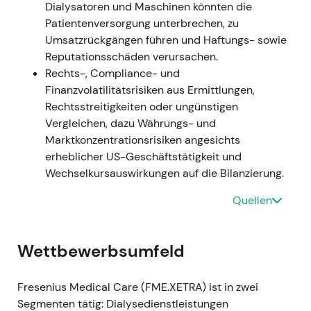
Dialysatoren und Maschinen könnten die
14. Juli 2023 → 30. November 2023 —
Patientenversorgung unterbrechen, zu
Rechtsformwechsel und Entkonsolidierung
- Die
Umsatzrückgängen führen und Haftungs- sowie
Hauptversammlung stimmte der Umwandlung von
Reputationsschäden verursachen.
einer KGaA in eine AG zu (außerordentliche HV am
Rechts-, Compliance- und
14. Juli); die Umwandlung wurde am 30. November
Finanzvolatilitätsrisiken aus Ermittlungen,
2023 ins Handelsregister eingetragen und wirksam.
Rechtsstreitigkeiten oder ungünstigen
Fresenius SE konsolidierte FME damit nicht mehr
Vergleichen, dazu Währungs- und
vollständig (Fresenius bleibt mit ~32 % beteiligt),
Marktkonzentrationsrisiken angesichts
und FME gewann eine vereinfachte Governance-
erheblicher US-Geschäftstätigkeit und
Struktur sowie deutlich mehr unternehmerische
Wechselkursauswirkungen auf die Bilanzierung.
Eigenständigkeit
[37]
,
[30]
,
[31]
. -
Quellen
Marktwahrnehmung: Ein wichtiger Corporate-
Governance-Meilenstein — Investoren sahen mehr
strategische und finanzielle Flexibilität
Wettbewerbsumfeld
(Kapitalallokation, unabhängiger Aufsichtsrat) sowie
eine klarere Investmentstory; kurzfristig gab es
Volatilität durch die veränderte Eigentümer- und
Fresenius Medical Care (FME.XETRA) ist in zwei
Berichtsstruktur. - Technisch: Volatile
Segmenten tätig: Dialysedienstleistungen