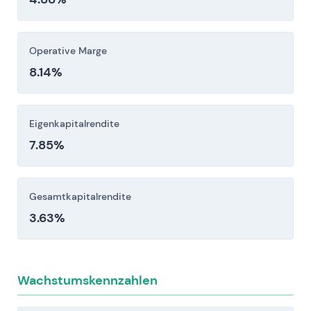
erheblicher US-Geschäftstätigkeit und
Wechselkursauswirkungen auf die Bilanzierung.
Operative Marge
Anleger sollten diese Risikofaktoren vor einer
8.14%
Investitionsentscheidung sorgfältig berücksichtigen.
Eigenkapitalrendite
7.85%
Gesamtkapitalrendite
3.63%
Wachstumskennzahlen