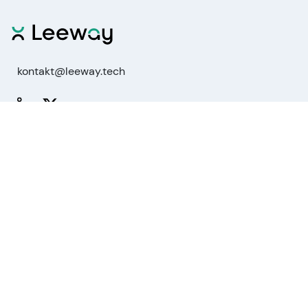
kontakt@leeway.tech
Funktionen
Aktienanalyse
Marktanalyse
API
MCP für KI-Agenten
Unternehmen