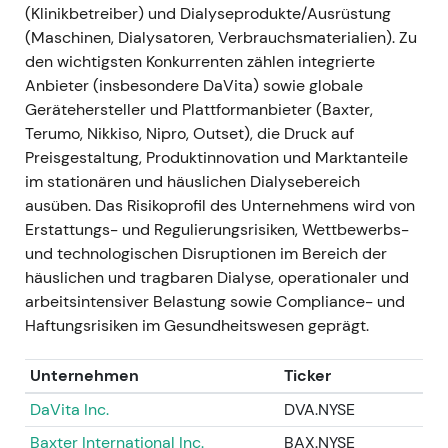
Neubewertungsphase rund um das Ereignis;
(Klinikbetreiber) und Dialyseprodukte/Ausrüstung
mittelfristig konstruktiv für die Bewertung, da die
(Maschinen, Dialysatoren, Verbrauchsmaterialien). Zu
neue Eigenständigkeit Aktienrückkäufe und
den wichtigsten Konkurrenten zählen integrierte
fokussierte Umsetzung ermöglichte
[37]
,
[30]
.
Anbieter (insbesondere DaVita) sowie globale
Gerätehersteller und Plattformanbieter (Baxter,
---
Terumo, Nikkiso, Nipro, Outset), die Druck auf
Preisgestaltung, Produktinnovation und Marktanteile
21. November 2023 — TRICARE-Vergleich mit der
im stationären und häuslichen Dialysebereich
US-Regierung; Guidance-Anhebung
- FME einigte
ausüben. Das Risikoprofil des Unternehmens wird von
sich mit der US-Regierung im TRICARE-Rechtsstreit,
Erstattungs- und Regulierungsrisiken, Wettbewerbs-
was einen positiven Nettoeffekt auf den Umsatz
und technologischen Disruptionen im Bereich der
sowie einen ~€175 Mio. Einmaleffekt auf das
häuslichen und tragbaren Dialyse, operationaler und
operative Ergebnis im Q4/2023 zur Folge hatte. Das
arbeitsintensiver Belastung sowie Compliance- und
Unternehmen hob die Guidance für das operative
Haftungsrisiken im Gesundheitswesen geprägt.
Ergebnis im GJ 2023 an (auf ~+12–14 % gegenüber
Vorjahr)
[21]
,
[35]
. - Marktwahrnehmung: Sofortiger
Unternehmen
Ticker
Glaubwürdigkeitsschub — ein einmaliger
DaVita Inc.
DVA.NYSE
Ergebnistreiber, der die GJ-2023-Zahlen erheblich
verbesserte und die Turnaround-These
Baxter International Inc.
BAX.NYSE