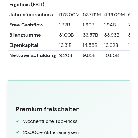
Ergebnis (EBIT)
Jahresüberschuss
978.00M
537.91M
499.00M
673
Free Cashflow
1.77B
1.69B
1.94B
756
Bilanzsumme
31.00B
33.57B
33.93B
35.
Eigenkapital
13.31B
14.58B
13.62B
15.4
Nettoverschuldung
9.20B
9.83B
10.65B
11.9
Premium freischalten
Wöchentliche Top-Picks
25.000+ Aktienanalysen