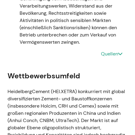
Verarbeitungswerken, Widerstand aus der
Vordergrund stellte. Bedenken hinsichtlich der
Bevölkerung, Rechtsstreitigkeiten sowie
Inputkostenzyklizität und regionaler Risiken
Aktivitäten in politisch sensiblen Märkten
(Russland) dämpften den Optimismus.
(einschließlich Sanktionsrisiken) können den
Technisch:
Volatile Phase mit Kursrücksetzern
Betrieb unterbrechen oder zum Verkauf von
und unruhigem Handel – der Markt bepreiste
Vermögenswerten zwingen.
höhere Tail-Risiken und makroökonomische
Unsicherheit
[10]
[11]
.
Quellen
September 2022 bis Mai 2023 —
Umbenennung zu Heidelberg Materials
Wettbewerbsumfeld
Ereignis:
Wiedereinführung der Konzernmarke
als „Heidelberg Materials" (Ankündigung am
HeidelbergCement (HEI.XETRA) konkurriert mit global
20. September 2022); Aktionäre stimmten der
diversifizierten Zement- und Baustoffkonzernen
rechtlichen Umbenennung von
(insbesondere Holcim, CRH und Cemex) sowie mit
HeidelbergCement AG in Heidelberg Materials
großen regionalen Produzenten in China und Indien
AG zu, Eintragung im Mai 2023
[33]
[35]
[40]
.
(Anhui Conch, CNBM, UltraTech). Der Markt ist auf
Einordnung:
Die Neupositionierung
globaler Ebene oligopolistisch strukturiert,
signalisierte einen strategischen Schwenk vom
Preisbildung und Kapazitäten sind jedoch hochgradig