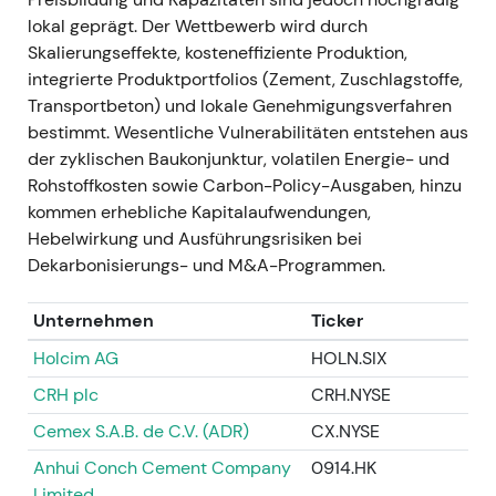
reinen Zementhersteller hin zu einem
lokal geprägt. Der Wettbewerb wird durch
breiteren, nachhaltigkeitsorientierten
Skalierungseffekte, kosteneffiziente Produktion,
Materialien- und Digitallösungsanbieter
integrierte Produktportfolios (Zement, Zuschlagstoffe,
(CCUS, zirkuläre Produkte). Investoren
Transportbeton) und lokale Genehmigungsverfahren
begannen, die Optionalität in der
bestimmt. Wesentliche Vulnerabilitäten entstehen aus
Dekarbonisierungstechnologie und
der zyklischen Baukonjunktur, volatilen Energie- und
nachhaltige Produktprämien neu zu bewerten.
Rohstoffkosten sowie Carbon-Policy-Ausgaben, hinzu
Technisch:
Übergang aus einer volatilen
kommen erhebliche Kapitalaufwendungen,
Seitwärtsphase in eine erneute mehrmonatige
Hebelwirkung und Ausführungsrisiken bei
Rally, da Märkte die Nachhaltigkeits- und
Dekarbonisierungs- und M&A-Programmen.
Innovationsoptionalität einzupreisen
begannen (Momentum baute sich durch 2023
Unternehmen
Ticker
auf)
[12]
[33]
.
Holcim AG
HOLN.SIX
2023 (Gesamtjahr) —
CRH plc
CRH.NYSE
Rekordoperativergebnis, Abschluss des
Cemex S.A.B. de C.V. (ADR)
CX.NYSE
Rückkaufprogramms, evoZero und
CCUS im Mittelpunkt
Anhui Conch Cement Company
0914.HK
Limited