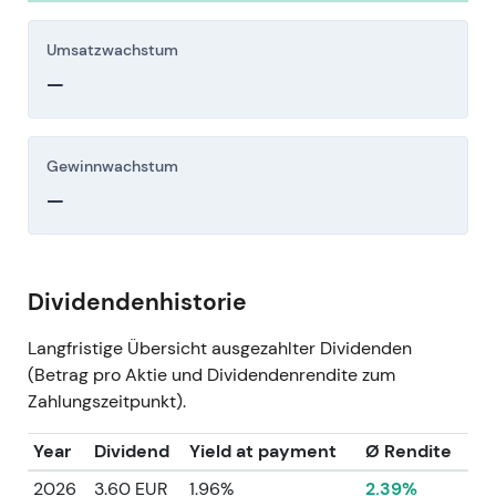
Umsatzwachstum
—
Gewinnwachstum
—
Dividendenhistorie
Langfristige Übersicht ausgezahlter Dividenden
(Betrag pro Aktie und Dividendenrendite zum
Zahlungszeitpunkt).
Year
Dividend
Yield at payment
Ø Rendite
2026
3.60 EUR
1.96%
2.39%