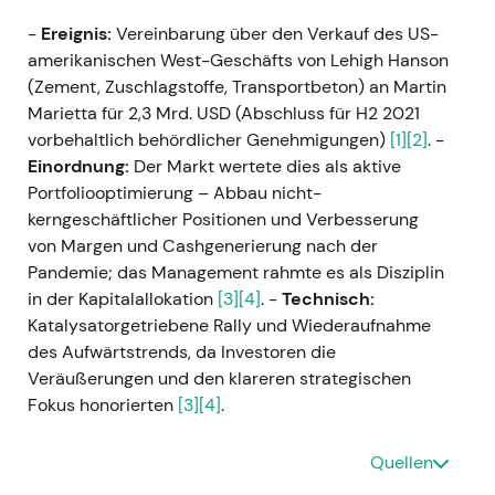
-
Ereignis:
Vereinbarung über den Verkauf des US-
amerikanischen West-Geschäfts von Lehigh Hanson
(Zement, Zuschlagstoffe, Transportbeton) an Martin
Marietta für 2,3 Mrd. USD (Abschluss für H2 2021
vorbehaltlich behördlicher Genehmigungen)
[1]
[2]
. -
Einordnung:
Der Markt wertete dies als aktive
Portfoliooptimierung – Abbau nicht-
kerngeschäftlicher Positionen und Verbesserung
von Margen und Cashgenerierung nach der
Pandemie; das Management rahmte es als Disziplin
in der Kapitalallokation
[3]
[4]
. -
Technisch:
Katalysatorgetriebene Rally und Wiederaufnahme
des Aufwärtstrends, da Investoren die
Veräußerungen und den klareren strategischen
Fokus honorierten
[3]
[4]
.
H1 2021 (berichtet Juli 2021) — Starkes
Quellen
operatives Ergebnis und erstes