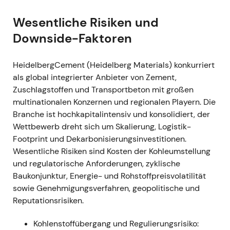
Aktienrückkaufprogramm
Wesentliche Risiken und
Ereignis:
H1 2021: starkes Like-for-like-
Downside-Faktoren
Umsatz- und Betriebsergebnis;
Nettoverschuldung deutlich reduziert;
Einführung des ersten
HeidelbergCement (Heidelberg Materials) konkurriert
Aktienrückkaufprogramms überhaupt mit
als global integrierter Anbieter von Zement,
einem Volumen von bis zu 1,0 Mrd. Euro
Zuschlagstoffen und Transportbeton mit großen
(Laufzeit bis September 2023) sowie
multinationalen Konzernen und regionalen Playern. Die
Anhebung der Jahresprognose
[3]
[5]
.
Branche ist hochkapitalintensiv und konsolidiert, der
Einordnung:
Die Marktwahrnehmung
Wettbewerb dreht sich um Skalierung, Logistik-
verschob sich von einer zyklischen
Footprint und Dekarbonisierungsinvestitionen.
Erholungsgeschichte hin zu einer Execution-
Wesentliche Risiken sind Kosten der Kohleumstellung
und Renditestory – Portfoliobereinigung und
und regulatorische Anforderungen, zyklische
Rückkaufprogramm signalisierten
Baukonjunktur, Energie- und Rohstoffpreisvolatilität
Aktionärsrendite und ROIC-Verbesserung.
sowie Genehmigungsverfahren, geopolitische und
Technisch:
Aufwärtstrend und Ausbruch,
Reputationsrisiken.
angetrieben durch die angehobene Prognose
und das Rückkaufsignal
[3]
[4]
.
Kohlenstoffübergang und Regulierungsrisiko: