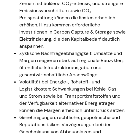
Zement ist äußerst CO₂-intensiv, und strengere
2022 (Q1–Q4) — Russland-Ukraine-
Emissionsvorschriften sowie CO₂-
Schock, Energiekrise und
Preisgestaltung können die Kosten erheblich
Wertberichtigungen
erhöhen. Hinzu kommen erforderliche
Investitionen in Carbon Capture & Storage sowie
Ereignis:
Der Krieg in der Ukraine und die
Elektrifizierung, die den Kapitalbedarf deutlich
daraus resultierenden Energie- und
anspannen.
Rohstoffschocks belasteten den gesamten
Zyklische Nachfrageabhängigkeit: Umsätze und
Sektor. Heidelberg fror weitere Investitionen in
Margen reagieren stark auf regionale Bauzyklen,
Russland ein und verbuchte
öffentliche Infrastrukturausgaben und
Wertberichtigungen und Sonderbelastungen;
gesamtwirtschaftliche Abschwünge.
gleichzeitig wurden Preiserhöhungen
Volatilität bei Energie-, Rohstoff- und
durchgesetzt. Der Konzernumsatz stieg 2022
Logistikkosten: Schwankungen bei Kohle, Gas
auf 21,1 Mrd. Euro, die Margen gerieten jedoch
und Strom sowie bei Transportkraftstoffen und
durch die Energiekosteniinflation unter Druck
der Verfügbarkeit alternativer Energieträger
[10]
[11]
[9]
[14]
.
können die Margen erheblich unter Druck setzen.
Einordnung:
Die Investorenwahrnehmung
Genehmigungen, rechtliche, geopolitische und
wandelte sich von einer reinen
Reputationsrisiken: Verzögerungen bei der
Verbesserungsgeschichte hin zu einer, die
Genehmigung von Abbauanlagen und
Resilienz und Preissetzungsmacht in den