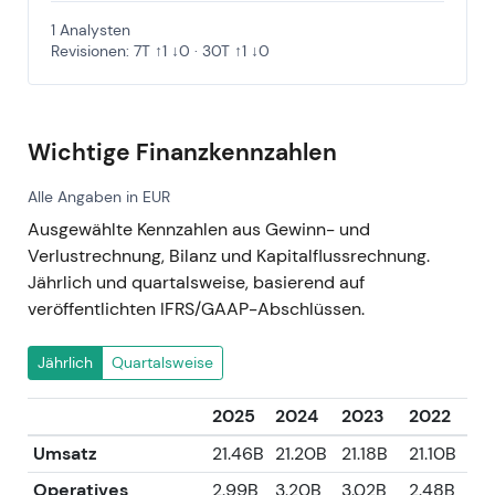
1 Analysten
Revisionen: 7T ↑1 ↓0 · 30T ↑1 ↓0
Wichtige Finanzkennzahlen
Alle Angaben in EUR
Ausgewählte Kennzahlen aus Gewinn- und
Verlustrechnung, Bilanz und Kapitalflussrechnung.
Jährlich und quartalsweise, basierend auf
veröffentlichten IFRS/GAAP-Abschlüssen.
Jährlich
Quartalsweise
2025
2024
2023
2022
20
Umsatz
21.46B
21.20B
21.18B
21.10B
18
Operatives
2.99B
3.20B
3.02B
2.48B
2.