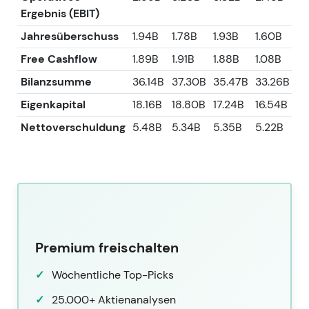
Ergebnis (EBIT)
Jahresüberschuss
1.94B
1.78B
1.93B
1.60B
1.
Free Cashflow
1.89B
1.91B
1.88B
1.08B
9
Bilanzsumme
36.14B
37.30B
35.47B
33.26B
33
Eigenkapital
18.16B
18.80B
17.24B
16.54B
15
Nettoverschuldung
5.48B
5.34B
5.35B
5.22B
4.
Premium freischalten
Wöchentliche Top-Picks
25.000+ Aktienanalysen