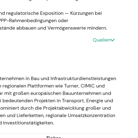
quidität, dafür klarere strategische Ausrichtung;
nd regulatorische Exposition — Kürzungen bei
t Einzug in die Investitionsthese.
n PPP-Rahmenbedingungen oder
auf die Nachricht, anschließend Konsolidierung in
stände abbauen und Vermögenswerte mindern.
den reduzierten Streubesitz.
Quellen
d €522 Mio. (Verbesserung ggü. Vorjahr);
Free Cashflow deutlich erholt; Dividende auf ca.
e Integration voranschritt
[8]
,
[47]
.
lidierungsstrategie rund um CIMIC und verschoben
ternehmen in Bau und Infrastrukturdienstleistungen
ner Erholung hin zu disziplinierter
n regionalen Plattformen wie Turner, CIMIC und
imär mit großen europäischen Bauunternehmen und
wärtstrends, da Unsicherheiten aus Übernahme
bei bedeutenden Projekten in Transport, Energie und
 dominiert durch die Projektabwicklung großer und
sten und Lieferketten, regionale Umsatzkonzentration
 GJ 2023
Investitionstätigkeiten.
räußerung von Ventia); operativer Nettogewinn GJ
ance); nominaler Nettogewinn verbessert;