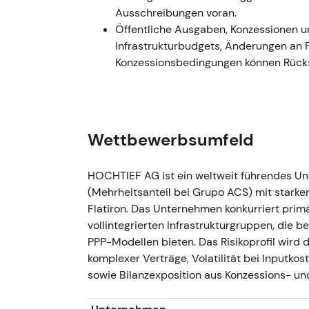
Ausschreibungen voran.
Kontrolle — weniger Streubesitz und Li
Öffentliche Ausgaben, Konzessionen u
die Möglichkeit eines Squeeze-outs hiel
Infrastrukturbudgets, Änderungen a
Kursentwicklung: Positiver Kurssprung 
Konzessionsbedingungen können Rück
einer Seitwärtsrange als Reaktion auf 
GJ 2022
GJ 2022 — Operativer Nettogewinn run
Wettbewerbsumfeld
nominaler Nettogewinn ca. €482 Mio.; 
€4,00 je Aktie angehoben, während di
Die Ergebnisse bestätigten die Konso
HOCHTIEF AG ist ein weltweit führendes Un
die Investorenwahrnehmung weg von rei
(Mehrheitsanteil bei Grupo ACS) mit starke
Wertschöpfung.
Flatiron. Das Unternehmen konkurriert pr
Kursentwicklung: Fortsetzung des Auf
vollintegrierten Infrastrukturgruppen, die 
und Finanzierung abgebaut wurden.
PPP-Modellen bieten. Das Risikoprofil wird
komplexer Verträge, Volatilität bei Inputko
2023 — Portfoliomaßnahmen und
sowie Bilanzexposition aus Konzessions- und 
2023 — Portfoliooptimierung (u. a. Ve
2023 €553 Mio. (oberes Ende der Guid