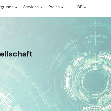
rgründe
Services
Preise
DE
llschaft