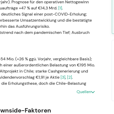
jahr). Prognose für den operativen Nettogewinn
uaufträge +47 % auf €14,3 Mrd.
[1]
.
ls deutliches Signal einer post-COVID-Erholung;
 verbesserte Umsatzentwicklung und die bestätigte
hin das Ausführungsrisiko.
rtstrend nach dem pandemischen Tief; Ausbruch
 Mio. (+26 % ggü. Vorjahr, vergleichbare Basis);
 einer außerordentlichen Belastung von €195 Mio.
ltprojekt in Chile; starke Cashgenerierung und
ividendenvorschlag €1,91 je Aktie
[3]
,
[2]
.
 die Erholungsthese, doch die Chile-Belastung
e Projekt- und Rechtsrisiken aus der
Quellen
 Investoren.
ewegung während der Verarbeitung des
ärtstrend blieb intakt.
ownside-Faktoren