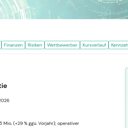
Finanzen
Risiken
Wettbewerber
Kursverlauf
Kennzah
tie
–2026
Mio. (+29 % ggü. Vorjahr); operativer