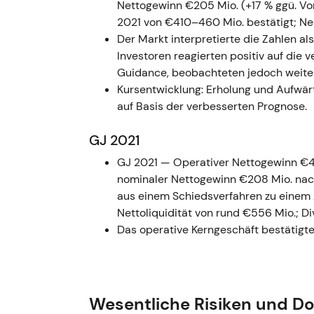
Nettogewinn €205 Mio. (+17 % ggü. Vor
2021 von €410–460 Mio. bestätigt; Ne
Der Markt interpretierte die Zahlen a
Investoren reagierten positiv auf die
Guidance, beobachteten jedoch weiter
Kursentwicklung: Erholung und Aufwä
auf Basis der verbesserten Prognose.
GJ 2021
GJ 2021 — Operativer Nettogewinn €454
nominaler Nettogewinn €208 Mio. nach
aus einem Schiedsverfahren zu einem A
Nettoliquidität von rund €556 Mio.; D
Das operative Kerngeschäft bestätigte
sorgte für Kursschwankungen und rückt
Vergangenheit wieder in den Fokus der
Kursentwicklung: Volatile Seitwärtsb
Einmaleffekts; der übergeordnete Aufw
Wesentliche Risiken und D