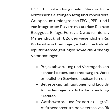
Feb–Jun 2022 — CIMIC-Übernahme
HOCHTIEF ist in den globalen Märkten für s
23. Feb.–10. Jun. 2022 — HOCHTIEF ini
Konzessionsleistungen tätig und konkurrier
Übernahmeangebot für den verbleiben
Gruppen um umfangreiche EPC-, PPP- und 
(Gesamtvolumen ca. €940 Mio.); zur F
von integrierten Playern mit starken Bilanz
(~€406 Mio.) durchgeführt
[31]
,
[32]
,
[
Bouygues, Eiffage, Ferrovial), was zu inte
Anfängliche Bedenken der Investoren 
Margendruck führt. Zu den wesentlichen Ris
einer strategischen Einschätzung: Die
Kostenüberschreitungen, erhebliche Betrie
Konzernstruktur und verbessert die k
Inputkostensteigerungen sowie die Abhängi
Ausführungsrisiken hin zu Integrations
Veränderungen.
Kursentwicklung: Kursrückgang währ
anschließende Erholung nach Abschlus
Projektabwicklung und Vertragsrisiken
wurden.
können Kostenüberschreitungen, Verz
erheblichen Gewinneinbußen führen.
15. Sep. 2022 — Atlantia-Anteilsv
Betriebskapital, Kautionen und Liquidi
Anforderungen an Sicherheitsleistung
15. Sep. 2022 — Atlantia veräußerte i
Krediten.
ACS; der effektive ACS-Anteil stieg d
Wettbewerbs- und Preisdruck — große 
[21]
.
Auftragnehmer treiben aggressives B
Der Markt bewertete die Aktie neu un