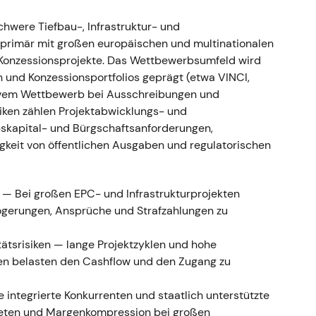
 (Australien)
chwere Tiefbau-, Infrastruktur- und
tiierte und vollendete ein außerbörsliches
t primär mit großen europäischen und multinationalen
den CIMIC-Streubesitz zu AUD 22 je Aktie
Konzessionsprojekte. Das Wettbewerbsumfeld wird
inanzierung wurde eine Kapitalerhöhung um 10 %
en und Konzessionsportfolios geprägt (etwa VINCI,
25]
.
nsivem Wettbewerb bei Ausschreibungen und
hinsichtlich Verwässerung und Finanzierung wichen
iken zählen Projektabwicklungs- und
 vollständige Übernahme vereinfacht die
bskapital- und Bürgschaftsanforderungen,
onsolidierten Margen — der Fokus verschob sich von
gkeit von öffentlichen Ausgaben und regulatorischen
potenzialen.
end der Übernahme- und Verwässerungsphase;
s, als die erwarteten Synergien eingepreist
 — Bei großen EPC- und Infrastrukturprojekten
ögerungen, Ansprüche und Strafzahlungen zu
erkauf an ACS
tätsrisiken — lange Projektzyklen und hohe
en belasten den Cashflow und den Zugang zu
hren 14,46-%-Anteil an HOCHTIEF für €577,8 Mio. an
amit auf rund ~68 % (ohne eigene Aktien)
[15]
,
[18]
,
integrierte Konkurrenten und staatlich unterstützte
ieten und Margenkompression bei großen
ter dem Gesichtspunkt einer stärkeren ACS-