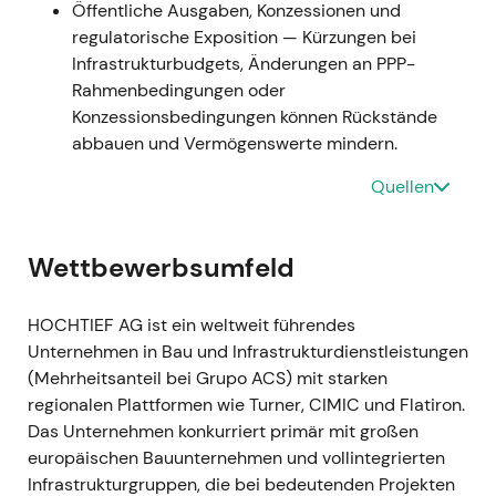
Öffentliche Ausgaben, Konzessionen und
Übernahme- und Verwässerungsphase;
regulatorische Exposition — Kürzungen bei
anschließende Erholung nach Abschluss, als
Infrastrukturbudgets, Änderungen an PPP-
die erwarteten Synergien eingepreist wurden.
Rahmenbedingungen oder
Konzessionsbedingungen können Rückstände
15. Sep. 2022 — Atlantia-Anteilsverkauf
abbauen und Vermögenswerte mindern.
an ACS
Quellen
15. Sep. 2022 — Atlantia veräußerte ihren
14,46-%-Anteil an HOCHTIEF für €577,8 Mio.
an ACS; der effektive ACS-Anteil stieg damit
Wettbewerbsumfeld
auf rund ~68 % (ohne eigene Aktien)
[15]
,
[18]
,
[21]
.
HOCHTIEF AG ist ein weltweit führendes
Der Markt bewertete die Aktie neu unter dem
Unternehmen in Bau und Infrastrukturdienstleistungen
Gesichtspunkt einer stärkeren ACS-Kontrolle
(Mehrheitsanteil bei Grupo ACS) mit starken
— weniger Streubesitz und Liquidität, dafür
regionalen Plattformen wie Turner, CIMIC und Flatiron.
klarere strategische Ausrichtung; die
Das Unternehmen konkurriert primär mit großen
Möglichkeit eines Squeeze-outs hielt Einzug in
europäischen Bauunternehmen und vollintegrierten
die Investitionsthese.
Infrastrukturgruppen, die bei bedeutenden Projekten
Kursentwicklung: Positiver Kurssprung auf die