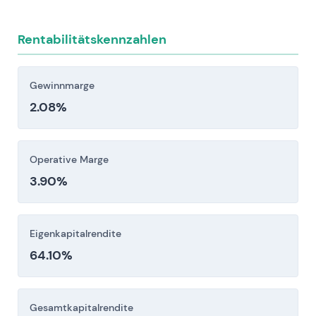
Rahmenbedingungen oder
Konzessionsbedingungen können Rückstände
Rentabilitätskennzahlen
abbauen und Vermögenswerte mindern.
Anleger sollten diese Risikofaktoren vor einer
Gewinnmarge
Investitionsentscheidung sorgfältig berücksichtigen.
2.08%
Operative Marge
3.90%
Eigenkapitalrendite
64.10%
Gesamtkapitalrendite