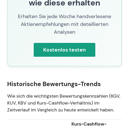
wie diese erhalten
Konzessionskonzern unter ACS
wahrgenommen; die Investorendiskussion
Erhalten Sie jede Woche handverlesene
drehte sich um die Nachhaltigkeit des
Aktienempfehlungen mit detaillierten
Wachstums versus die Dynamik der
Analysen
Muttergesellschaftskontrolle.
Kursentwicklung: Deutliche Rallye nach
Veröffentlichung der Zahlen; Fortsetzung des
Kostenlos testen
mehrjährigen Aufwärtstrends.
11. Jul. 2026 — Aktueller Kurs
Aktueller Kurs per 11.07.2026: 455,2.
Historische Bewertungs-Trends
Der Kurs spiegelt mehrere Jahre operativer
Verbesserungen, einen Rekord-
Wie sich die wichtigsten Bewertungskennzahlen (KGV,
Auftragsbestand, Margenausweitung und den
KUV, KBV und Kurs-Cashflow-Verhältnis) im
reduzierten Streubesitz unter ACS wider; der
Zeitverlauf im Vergleich zu heute entwickelt haben.
Markt bewertet die konsolidierte Größe und
Cashgenerierung mit einem Aufschlag,
Kurs-Cashflow-
während die Diskussion über