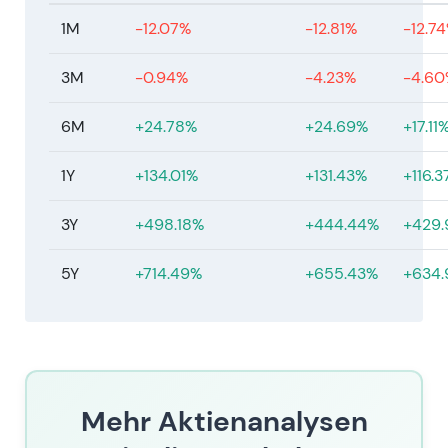
Minderheiten-Streubesitz und möglichen
1M
-12.07%
-12.81%
-12.7
langfristigen Kontrollmaßnahmen gegenüber.
Kursentwicklung: Engere Handelsspannen und
3M
-0.94%
-4.23%
-4.60
geringere Liquidität, der übergeordnete Trend
blieb jedoch positiv.
6M
+24.78%
+24.69%
+17.11
Feb. 2026 — GJ 2025 Ergebnisse
1Y
+134.01%
+131.43%
+116.
Feb. 2026 — HOCHTIEF meldete für GJ 2025
einen operativen Nettogewinn von ca. €789
3Y
+498.18%
+444.44%
+429
Mio. (+26 % ggü. Vorjahr), getragen von
Margenausweitung und weiterhin starker
5Y
+714.49%
+655.43%
+634
Auftragskonvertierung; Pressestimmen hoben
die robuste Nachfrage und selektive
Transaktionsgewinne als Ergebnistreiber
hervor
[60]
,
[58]
.
Die Wachstumsdynamik gewann weiter an
Überzeugungskraft — HOCHTIEF wurde
Mehr Aktienanalysen
zunehmend als qualitativ hochwertigerer und
schneller wachsender Bau- und