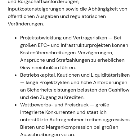
und Bürgschaftsanforderungen,
Inputkostensteigerungen sowie die Abhängigkeit von
Feb–Jun 2022 — CIMIC-Übernahme
öffentlichen Ausgaben und regulatorischen
(Australien)
Veränderungen.
23. Feb.–10. Jun. 2022 — HOCHTIEF initiierte
und vollendete ein außerbörsliches
Projektabwicklung und Vertragsrisiken — Bei
Übernahmeangebot für den verbleibenden
großen EPC- und Infrastrukturprojekten können
CIMIC-Streubesitz zu AUD 22 je Aktie
Kostenüberschreitungen, Verzögerungen,
(Gesamtvolumen ca. €940 Mio.); zur
Ansprüche und Strafzahlungen zu erheblichen
Finanzierung wurde eine Kapitalerhöhung um
Gewinneinbußen führen.
10 % (~€406 Mio.) durchgeführt
[31]
,
[32]
,
[25]
.
Betriebskapital, Kautionen und Liquiditätsrisiken
Anfängliche Bedenken der Investoren
— lange Projektzyklen und hohe Anforderungen
hinsichtlich Verwässerung und Finanzierung
an Sicherheitsleistungen belasten den Cashflow
wichen einer strategischen Einschätzung: Die
und den Zugang zu Krediten.
vollständige Übernahme vereinfacht die
Wettbewerbs- und Preisdruck — große
Konzernstruktur und verbessert die
integrierte Konkurrenten und staatlich
konsolidierten Margen — der Fokus verschob
unterstützte Auftragnehmer treiben aggressives
sich von Ausführungsrisiken hin zu
Bieten und Margenkompression bei großen
Integrationspotenzialen.
Ausschreibungen voran.
Kursentwicklung: Kursrückgang während der