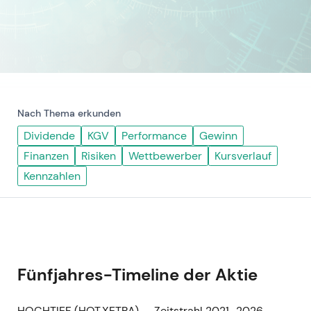
Nach Thema erkunden
Dividende
KGV
Performance
Gewinn
Finanzen
Risiken
Wettbewerber
Kursverlauf
Kennzahlen
Fünfjahres-Timeline der Aktie
HOCHTIEF (HOT.XETRA) — Zeitstrahl 2021–2026