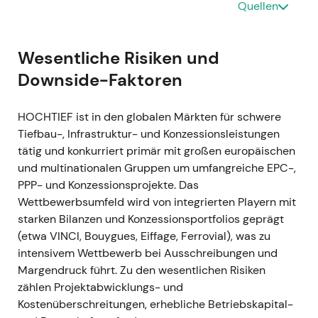
Quellen
GJ 2021
GJ 2021 — Operativer Nettogewinn €454 Mio.
(+26 % ggü. Vorjahr, vergleichbare Basis);
Wesentliche Risiken und
nominaler Nettogewinn €208 Mio. nach einer
Downside-Faktoren
außerordentlichen Belastung von €195 Mio.
aus einem Schiedsverfahren zu einem
HOCHTIEF ist in den globalen Märkten für schwere
Altprojekt in Chile; starke Cashgenerierung
Tiefbau-, Infrastruktur- und Konzessionsleistungen
und Nettoliquidität von rund €556 Mio.;
tätig und konkurriert primär mit großen europäischen
Dividendenvorschlag €1,91 je Aktie
[3]
,
[2]
.
und multinationalen Gruppen um umfangreiche EPC-,
Das operative Kerngeschäft bestätigte die
PPP- und Konzessionsprojekte. Das
Erholungsthese, doch die Chile-Belastung
Wettbewerbsumfeld wird von integrierten Playern mit
sorgte für Kursschwankungen und rückte
starken Bilanzen und Konzessionsportfolios geprägt
Projekt- und Rechtsrisiken aus der
(etwa VINCI, Bouygues, Eiffage, Ferrovial), was zu
Vergangenheit wieder in den Fokus der
intensivem Wettbewerb bei Ausschreibungen und
Investoren.
Margendruck führt. Zu den wesentlichen Risiken
Kursentwicklung: Volatile Seitwärtsbewegung
zählen Projektabwicklungs- und
während der Verarbeitung des Einmaleffekts;
Kostenüberschreitungen, erhebliche Betriebskapital-
der übergeordnete Aufwärtstrend blieb intakt.