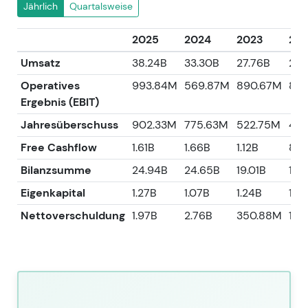
Jährlich
Quartalsweise
2025
2024
2023
20
Umsatz
38.24B
33.30B
27.76B
26.
Operatives
993.84M
569.87M
890.67M
816
Ergebnis (EBIT)
Jahresüberschuss
902.33M
775.63M
522.75M
481
Free Cashflow
1.61B
1.66B
1.12B
863
Bilanzsumme
24.94B
24.65B
19.01B
18.
Eigenkapital
1.27B
1.07B
1.24B
1.13
Nettoverschuldung
1.97B
2.76B
350.88M
1.31