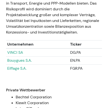
in Transport, Energie und PPP-Modellen bieten. Das
Nachricht, anschließend Konsolidierung in
Risikoprofil wird dominiert durch die
einer Seitwärtsrange als Reaktion auf den
Projektabwicklung großer und komplexer Verträge,
reduzierten Streubesitz.
Volatilität bei Inputkosten und Lieferketten, regionale
Umsatzkonzentration sowie Bilanzexposition aus
GJ 2022
Konzessions- und Investitionstätigkeiten.
GJ 2022 — Operativer Nettogewinn rund
€522 Mio. (Verbesserung ggü. Vorjahr);
Unternehmen
Ticker
nominaler Nettogewinn ca. €482 Mio.; Free
Cashflow deutlich erholt; Dividende auf ca.
VINCI SA
DG.PA
€4,00 je Aktie angehoben, während die
Bouygues S.A.
EN.PA
Integration voranschritt
[8]
,
[47]
.
Eiffage S.A.
FGR.PA
Die Ergebnisse bestätigten die
Konsolidierungsstrategie rund um CIMIC und
verschoben die Investorenwahrnehmung weg
von reiner Erholung hin zu disziplinierter
Private Wettbewerber
Wertschöpfung.
Bechtel Corporation
Kursentwicklung: Fortsetzung des
Kiewit Corporation
Aufwärtstrends, da Unsicherheiten aus