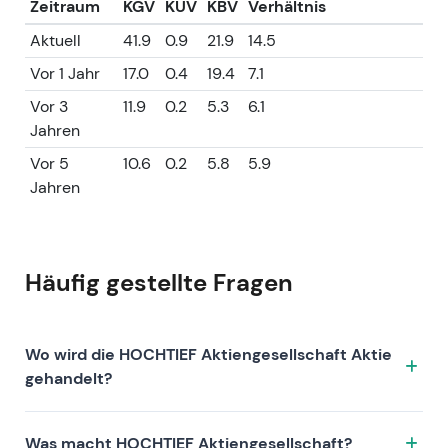
Zeitraum
KGV
KUV
KBV
Verhältnis
Minderheitenliquidität und mögliche weitere
ACS-Maßnahmen anhält.
Aktuell
41.9
0.9
21.9
14.5
Kursentwicklung: Konsolidierung auf erhöhtem
Vor 1 Jahr
17.0
0.4
19.4
7.1
Niveau nach einem ausgeprägten
Vor 3
11.9
0.2
5.3
6.1
Mehrjahrestrend — zu beobachten sind
Jahren
Fortsetzungsmuster oder eine mögliche
Rückkehr zum Mittelwert nach den starken
Vor 5
10.6
0.2
5.8
5.9
Kursgewinnen der vergangenen Jahre.
Jahren
Häufig gestellte Fragen
Wo wird die HOCHTIEF Aktiengesellschaft Aktie
gehandelt?
Die HOCHTIEF Aktiengesellschaft Aktie wird unter
Was macht HOCHTIEF Aktiengesellschaft?