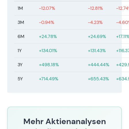
Minderheiten-Streubesitz und möglichen
1M
-12.07%
-12.81%
-12.7
langfristigen Kontrollmaßnahmen gegenüber.
Kursentwicklung: Engere Handelsspannen und
3M
-0.94%
-4.23%
-4.60
geringere Liquidität, der übergeordnete Trend
blieb jedoch positiv.
6M
+24.78%
+24.69%
+17.11
Feb. 2026 — GJ 2025 Ergebnisse
1Y
+134.01%
+131.43%
+116.
Feb. 2026 — HOCHTIEF meldete für GJ 2025
einen operativen Nettogewinn von ca. €789
3Y
+498.18%
+444.44%
+429
Mio. (+26 % ggü. Vorjahr), getragen von
Margenausweitung und weiterhin starker
5Y
+714.49%
+655.43%
+634
Auftragskonvertierung; Pressestimmen hoben
die robuste Nachfrage und selektive
Transaktionsgewinne als Ergebnistreiber
hervor
[60]
,
[58]
.
Die Wachstumsdynamik gewann weiter an
Überzeugungskraft — HOCHTIEF wurde
Mehr Aktienanalysen
zunehmend als qualitativ hochwertigerer und
schneller wachsender Bau- und