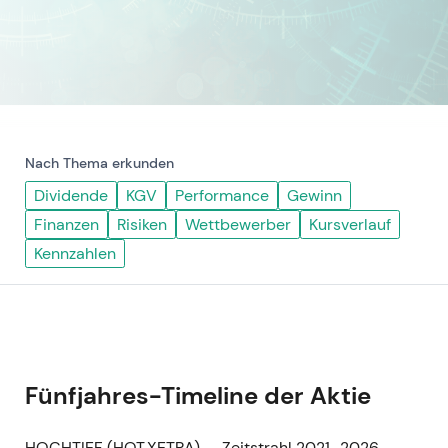
Nach Thema erkunden
Dividende
KGV
Performance
Gewinn
Finanzen
Risiken
Wettbewerber
Kursverlauf
Kennzahlen
Fünfjahres-Timeline der Aktie
HOCHTIEF (HOT.XETRA) — Zeitstrahl 2021–2026