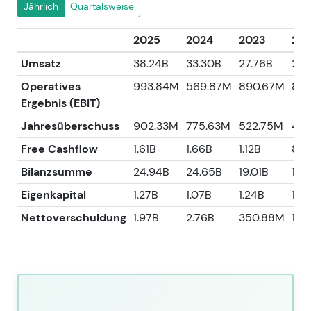
Jährlich
Quartalsweise
2025
2024
2023
20
Umsatz
38.24B
33.30B
27.76B
26.
Operatives
993.84M
569.87M
890.67M
816
Ergebnis (EBIT)
Jahresüberschuss
902.33M
775.63M
522.75M
481
Free Cashflow
1.61B
1.66B
1.12B
863
Bilanzsumme
24.94B
24.65B
19.01B
18.
Eigenkapital
1.27B
1.07B
1.24B
1.13
Nettoverschuldung
1.97B
2.76B
350.88M
1.31