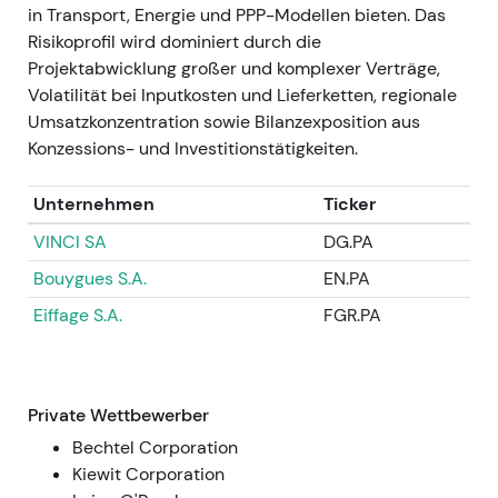
in Transport, Energie und PPP-Modellen bieten. Das
Nachricht, anschließend Konsolidierung in
Risikoprofil wird dominiert durch die
einer Seitwärtsrange als Reaktion auf den
Projektabwicklung großer und komplexer Verträge,
reduzierten Streubesitz.
Volatilität bei Inputkosten und Lieferketten, regionale
Umsatzkonzentration sowie Bilanzexposition aus
GJ 2022
Konzessions- und Investitionstätigkeiten.
GJ 2022 — Operativer Nettogewinn rund
€522 Mio. (Verbesserung ggü. Vorjahr);
Unternehmen
Ticker
nominaler Nettogewinn ca. €482 Mio.; Free
Cashflow deutlich erholt; Dividende auf ca.
VINCI SA
DG.PA
€4,00 je Aktie angehoben, während die
Bouygues S.A.
EN.PA
Integration voranschritt
[8]
,
[47]
.
Eiffage S.A.
FGR.PA
Die Ergebnisse bestätigten die
Konsolidierungsstrategie rund um CIMIC und
verschoben die Investorenwahrnehmung weg
von reiner Erholung hin zu disziplinierter
Private Wettbewerber
Wertschöpfung.
Bechtel Corporation
Kursentwicklung: Fortsetzung des
Kiewit Corporation
Aufwärtstrends, da Unsicherheiten aus