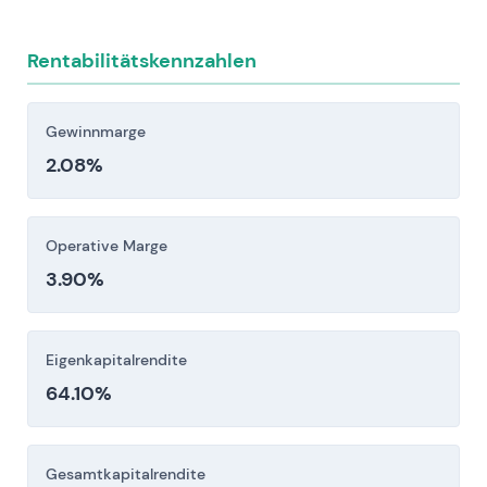
Rahmenbedingungen oder
Konzessionsbedingungen können Rückstände
Rentabilitätskennzahlen
abbauen und Vermögenswerte mindern.
Anleger sollten diese Risikofaktoren vor einer
Gewinnmarge
Investitionsentscheidung sorgfältig berücksichtigen.
2.08%
Operative Marge
3.90%
Eigenkapitalrendite
64.10%
Gesamtkapitalrendite