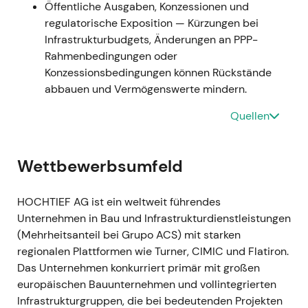
Öffentliche Ausgaben, Konzessionen und
Übernahme- und Verwässerungsphase;
regulatorische Exposition — Kürzungen bei
anschließende Erholung nach Abschluss, als
Infrastrukturbudgets, Änderungen an PPP-
die erwarteten Synergien eingepreist wurden.
Rahmenbedingungen oder
Konzessionsbedingungen können Rückstände
15. Sep. 2022 — Atlantia-Anteilsverkauf
abbauen und Vermögenswerte mindern.
an ACS
Quellen
15. Sep. 2022 — Atlantia veräußerte ihren
14,46-%-Anteil an HOCHTIEF für €577,8 Mio.
an ACS; der effektive ACS-Anteil stieg damit
Wettbewerbsumfeld
auf rund ~68 % (ohne eigene Aktien)
[15]
,
[18]
,
[21]
.
HOCHTIEF AG ist ein weltweit führendes
Der Markt bewertete die Aktie neu unter dem
Unternehmen in Bau und Infrastrukturdienstleistungen
Gesichtspunkt einer stärkeren ACS-Kontrolle
(Mehrheitsanteil bei Grupo ACS) mit starken
— weniger Streubesitz und Liquidität, dafür
regionalen Plattformen wie Turner, CIMIC und Flatiron.
klarere strategische Ausrichtung; die
Das Unternehmen konkurriert primär mit großen
Möglichkeit eines Squeeze-outs hielt Einzug in
europäischen Bauunternehmen und vollintegrierten
die Investitionsthese.
Infrastrukturgruppen, die bei bedeutenden Projekten
Kursentwicklung: Positiver Kurssprung auf die