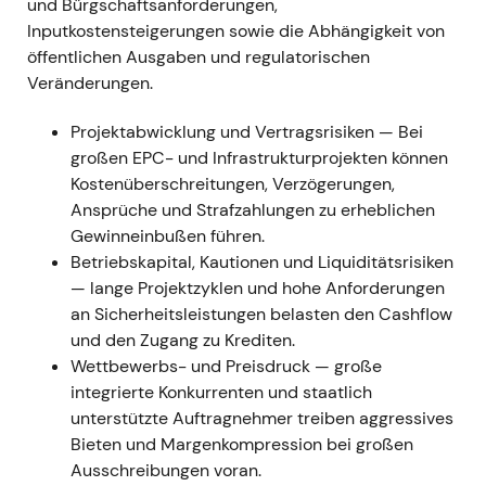
und Bürgschaftsanforderungen,
Inputkostensteigerungen sowie die Abhängigkeit von
Feb–Jun 2022 — CIMIC-Übernahme
öffentlichen Ausgaben und regulatorischen
(Australien)
Veränderungen.
23. Feb.–10. Jun. 2022 — HOCHTIEF initiierte
und vollendete ein außerbörsliches
Projektabwicklung und Vertragsrisiken — Bei
Übernahmeangebot für den verbleibenden
großen EPC- und Infrastrukturprojekten können
CIMIC-Streubesitz zu AUD 22 je Aktie
Kostenüberschreitungen, Verzögerungen,
(Gesamtvolumen ca. €940 Mio.); zur
Ansprüche und Strafzahlungen zu erheblichen
Finanzierung wurde eine Kapitalerhöhung um
Gewinneinbußen führen.
10 % (~€406 Mio.) durchgeführt
[31]
,
[32]
,
[25]
.
Betriebskapital, Kautionen und Liquiditätsrisiken
Anfängliche Bedenken der Investoren
— lange Projektzyklen und hohe Anforderungen
hinsichtlich Verwässerung und Finanzierung
an Sicherheitsleistungen belasten den Cashflow
wichen einer strategischen Einschätzung: Die
und den Zugang zu Krediten.
vollständige Übernahme vereinfacht die
Wettbewerbs- und Preisdruck — große
Konzernstruktur und verbessert die
integrierte Konkurrenten und staatlich
konsolidierten Margen — der Fokus verschob
unterstützte Auftragnehmer treiben aggressives
sich von Ausführungsrisiken hin zu
Bieten und Margenkompression bei großen
Integrationspotenzialen.
Ausschreibungen voran.
Kursentwicklung: Kursrückgang während der