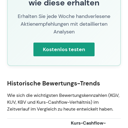
wie diese erhalten
Konzessionskonzern unter ACS
wahrgenommen; die Investorendiskussion
Erhalten Sie jede Woche handverlesene
drehte sich um die Nachhaltigkeit des
Aktienempfehlungen mit detaillierten
Wachstums versus die Dynamik der
Analysen
Muttergesellschaftskontrolle.
Kursentwicklung: Deutliche Rallye nach
Veröffentlichung der Zahlen; Fortsetzung des
Kostenlos testen
mehrjährigen Aufwärtstrends.
11. Jul. 2026 — Aktueller Kurs
Aktueller Kurs per 11.07.2026: 455,2.
Historische Bewertungs-Trends
Der Kurs spiegelt mehrere Jahre operativer
Verbesserungen, einen Rekord-
Wie sich die wichtigsten Bewertungskennzahlen (KGV,
Auftragsbestand, Margenausweitung und den
KUV, KBV und Kurs-Cashflow-Verhältnis) im
reduzierten Streubesitz unter ACS wider; der
Zeitverlauf im Vergleich zu heute entwickelt haben.
Markt bewertet die konsolidierte Größe und
Cashgenerierung mit einem Aufschlag,
Kurs-Cashflow-
während die Diskussion über