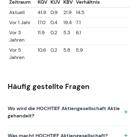
Zeitraum
KGV
KUV
KBV
Verhältnis
Minderheitenliquidität und mögliche weitere
ACS-Maßnahmen anhält.
Aktuell
41.9
0.9
21.9
14.5
Kursentwicklung: Konsolidierung auf erhöhtem
Vor 1 Jahr
17.0
0.4
19.4
7.1
Niveau nach einem ausgeprägten
Vor 3
11.9
0.2
5.3
6.1
Mehrjahrestrend — zu beobachten sind
Jahren
Fortsetzungsmuster oder eine mögliche
Rückkehr zum Mittelwert nach den starken
Vor 5
10.6
0.2
5.8
5.9
Kursgewinnen der vergangenen Jahre.
Jahren
Häufig gestellte Fragen
Wo wird die HOCHTIEF Aktiengesellschaft Aktie
gehandelt?
Die HOCHTIEF Aktiengesellschaft Aktie wird unter
Was macht HOCHTIEF Aktiengesellschaft?