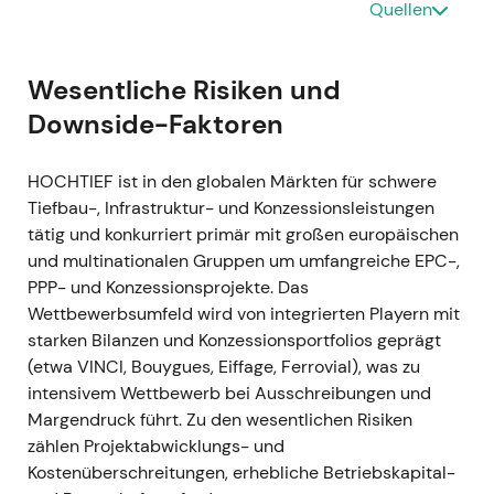
Quellen
GJ 2021
GJ 2021 — Operativer Nettogewinn €454 Mio.
(+26 % ggü. Vorjahr, vergleichbare Basis);
Wesentliche Risiken und
nominaler Nettogewinn €208 Mio. nach einer
Downside-Faktoren
außerordentlichen Belastung von €195 Mio.
aus einem Schiedsverfahren zu einem
HOCHTIEF ist in den globalen Märkten für schwere
Altprojekt in Chile; starke Cashgenerierung
Tiefbau-, Infrastruktur- und Konzessionsleistungen
und Nettoliquidität von rund €556 Mio.;
tätig und konkurriert primär mit großen europäischen
Dividendenvorschlag €1,91 je Aktie
[3]
,
[2]
.
und multinationalen Gruppen um umfangreiche EPC-,
Das operative Kerngeschäft bestätigte die
PPP- und Konzessionsprojekte. Das
Erholungsthese, doch die Chile-Belastung
Wettbewerbsumfeld wird von integrierten Playern mit
sorgte für Kursschwankungen und rückte
starken Bilanzen und Konzessionsportfolios geprägt
Projekt- und Rechtsrisiken aus der
(etwa VINCI, Bouygues, Eiffage, Ferrovial), was zu
Vergangenheit wieder in den Fokus der
intensivem Wettbewerb bei Ausschreibungen und
Investoren.
Margendruck führt. Zu den wesentlichen Risiken
Kursentwicklung: Volatile Seitwärtsbewegung
zählen Projektabwicklungs- und
während der Verarbeitung des Einmaleffekts;
Kostenüberschreitungen, erhebliche Betriebskapital-
der übergeordnete Aufwärtstrend blieb intakt.