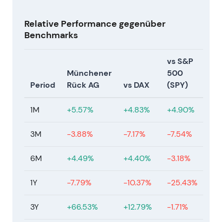
im mittleren einstelligen Milliardenbereich für
den Zeitraum.
[43]
,
[40]
Relative Performance gegenüber
Einschätzung:
Investorenwahrnehmung bis
Benchmarks
Mitte 2026: Munich Re gilt als
cashgenerierender Kapitalrückführungs-
vs S&P
Champion unter den globalen
Münchener
500
Rückversicherern — die Kombination aus
Period
Rück AG
vs DAX
(SPY)
starkem Underwriting, Kapitalanlagetailwind
und aggressiven Rückkäufen sowie
1M
+5.57%
+4.83%
+4.90%
Dividendenerhöhungen festigte das Bild eines
aktionärsfreundlichen Unternehmens mit
3M
-3.88%
-7.17%
-7.54%
defensivem Profil.
[43]
,
[40]
Charttechnik:
Fortsetzung der Rally und
6M
+4.49%
+4.40%
-3.18%
Neubewertung bis in das Jahr 2026 hinein,
getragen von progressiven
1Y
-7.79%
-10.37%
-25.43%
Dividendensteigerungen und substanziellen
Rückkäufen (Momentum bullish bis Mitte
3Y
+66.53%
+12.79%
-1.71%
2026). (abgeleitet)