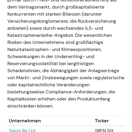
Charttechnik:
Ausbruch und Rally infolge
dem Vertragsmarkt, durch großkapitalisierte
aufeinanderfolgender
Konkurrenten mit starken Bilanzen (darunter
Ergebnisüberraschungen und
Versicherungskonglomerate, die Rückversicherung
Prognoseanhebungen in der zweiten
anbieten) sowie durch wachsendes ILS- und
Jahreshälfte 2023. (aus Ergebnissen und
Katastrophenanleihe-Angebot. Die wesentlichen
Prognoseänderungen abgeleitet)
Risiken des Unternehmens sind großflächige
---
Naturkatastrophen- und Klimaexpositionen,
Schwankungen in der Underwriting- und
2024 — starker Jahresauftakt,
Reservierungsvolatilität bei langfristigen
beschleunigte Kapitalrückführung
Schadenslinien, die Abhängigkeit der Anlageerträge
von Markt- und Zinsbewegungen sowie regulatorische
Ereignis:
Sehr starkes Q1 2024
oder kapitalrechtliche Veränderungen
(Konzernnettoergebnis ~2,1 Mrd. €);
beziehungsweise Compliance-Anforderungen, die
Management formulierte das Ziel eines
Kapitalkosten erhöhen oder den Produktumfang
Konzernnettoergebnisses von rund 5 Mrd. €
einschränken können.
für 2024; laufende Aktienrückkäufe (aus den
Programmen 2023/2024); nach Jahresende
Unternehmen
Ticker
schlug der Vorstand eine deutlich erhöhte
Dividende für 2024 vor (Beschluss und
Swiss Re Ltd
SREN.SIX