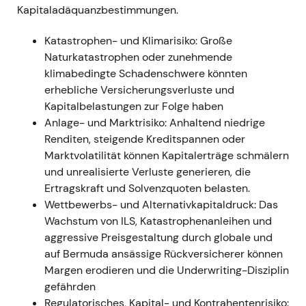
sich zunächst geopolitisch und
Kapitaladäquanzbestimmungen.
exposurebedingt ein, erholte sich jedoch
rasch, als das Management die direkten
Katastrophen- und Klimarisiko: Große
Risiken als begrenzt einordnete, an der
Naturkatastrophen oder zunehmende
Prognose festhielt und diese letztlich übertraf
klimabedingte Schadenschwere könnten
— das Narrativ verschob sich zu
erhebliche Versicherungsverluste und
„risikobewusster, diversifizierter
Kapitalbelastungen zur Folge haben
Rückversicherer".
[11]
,
[17]
,
[12]
Anlage- und Marktrisiko: Anhaltend niedrige
Charttechnik:
Scharfer Kursrückgang rund
Renditen, steigende Kreditspannen oder
um die Invasion im Februar/März 2022 und
Marktvolatilität können Kapitalerträge schmälern
allgemeinen Marktdruck, danach
und unrealisierte Verluste generieren, die
Stabilisierung in einer Handelsspanne und
Ertragskraft und Solvenzquoten belasten.
Erholung mit Bekanntgabe der besser als
Wettbewerbs- und Alternativkapitaldruck: Das
erwarteten Jahresergebnisse. (abgeleitet)
Wachstum von ILS, Katastrophenanleihen und
---
aggressive Preisgestaltung durch globale und
auf Bermuda ansässige Rückversicherer können
2023 — IFRS-Umstellung,
Margen erodieren und die Underwriting-Disziplin
Prognoseanhebungen und
gefährden
Ergebnisüberraschung
Regulatorisches, Kapital- und Kontrahentenrisiko: