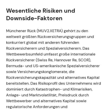
und Prognosen abgeleitet)
Wesentliche Risiken und
---
Downside-Faktoren
2022 — Q1–Q4 (Ukraine-Schock /
Münchener Rück (MUV2.XETRA) gehört zu den
inflationäres Umfeld)
weltweit größten Rückversicherungsgruppen und
Ereignis:
Der russische Einmarsch in die
konkurriert global mit anderen führenden
Ukraine löste Abschreibungen auf russische
Rückversicherern und Spezialversicherern. Das
und ukrainische Anleihen sowie erste
Wettbewerbsumfeld umfasst große internationale
kriegsbedingte Schadenforderungen aus;
Rückversicherer (Swiss Re, Hannover Re, SCOR),
Munich Re stellte das Neugeschäft in Russland
Bermuda- und US-amerikanische Spezialversicherer
und Belarus ein und verbuchte kriegsbedingte
sowie Versicherungskonglomerate, die
Aufwendungen (Q1: ~100 Mio. €); Q1-
Rückversicherungskapazität und alternatives Kapital
Nettoergebnis ~608 Mio. €; Jahresergebnis
bereitstellen. Das Risikoprofil des Unternehmens wird
2022 ~3,419 Mrd. € — damit übertraf das
dominiert durch Katastrophen- und Klimarisiken,
Unternehmen die eigene Prognose von 3,3
Anlage- und Marktvolatilität, Preisdruck durch
Mrd. €.
[17]
,
[11]
,
[12]
Wettbewerber und alternatives Kapital sowie
Einschätzung:
Die Anlegerstimmung trübte
regulatorische Anforderungen und