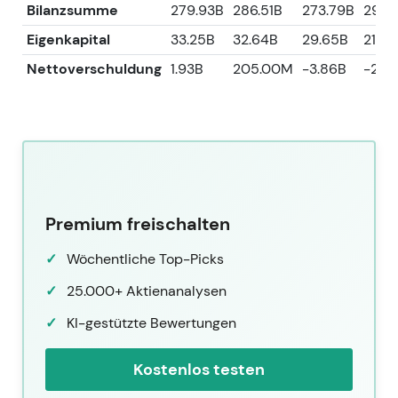
Bilanzsumme
279.93B
286.51B
273.79B
298.
Eigenkapital
33.25B
32.64B
29.65B
21.06
Nettoverschuldung
1.93B
205.00M
-3.86B
-2.8
Premium freischalten
Wöchentliche Top-Picks
25.000+ Aktienanalysen
KI-gestützte Bewertungen
Kostenlos testen