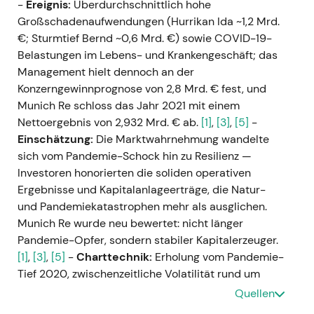
-
Ereignis:
Überdurchschnittlich hohe
Großschadenaufwendungen (Hurrikan Ida ~1,2 Mrd.
€; Sturmtief Bernd ~0,6 Mrd. €) sowie COVID-19-
Belastungen im Lebens- und Krankengeschäft; das
Management hielt dennoch an der
Konzerngewinnprognose von 2,8 Mrd. € fest, und
Munich Re schloss das Jahr 2021 mit einem
Nettoergebnis von 2,932 Mrd. € ab.
[1]
,
[3]
,
[5]
-
Einschätzung:
Die Marktwahrnehmung wandelte
sich vom Pandemie-Schock hin zu Resilienz —
Investoren honorierten die soliden operativen
Ergebnisse und Kapitalanlageerträge, die Natur-
und Pandemiekatastrophen mehr als ausglichen.
Munich Re wurde neu bewertet: nicht länger
Pandemie-Opfer, sondern stabiler Kapitalerzeuger.
[1]
,
[3]
,
[5]
-
Charttechnik:
Erholung vom Pandemie-
Tief 2020, zwischenzeitliche Volatilität rund um
Großschadenmeldungen, anschließend
Quellen
Aufwärtstrend bis Jahresende. (aus Ergebnissen