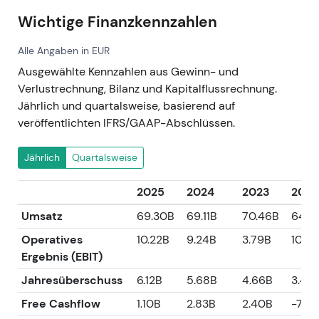
Wichtige Finanzkennzahlen
Alle Angaben in EUR
Ausgewählte Kennzahlen aus Gewinn- und
Verlustrechnung, Bilanz und Kapitalflussrechnung.
Jährlich und quartalsweise, basierend auf
veröffentlichten IFRS/GAAP-Abschlüssen.
Jährlich
Quartalsweise
2025
2024
2023
2022
Umsatz
69.30B
69.11B
70.46B
64.11
Operatives
10.22B
9.24B
3.79B
10.29
Ergebnis (EBIT)
Jahresüberschuss
6.12B
5.68B
4.66B
3.42
Free Cashflow
1.10B
2.83B
2.40B
-7.6