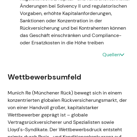
Änderungen bei Solvency II und regulatorischen
Ereignis:
Rechnungslegung ab Januar 2023
Vorgaben, erhöhte Kapitalanforderungen,
nach IFRS 9 / IFRS 17; starke operative
Sanktionen oder Konzentration in der
Ergebnisse (vorläufiges Q1-Ergebnis ~1,3 Mrd.
Rückversicherung und bei Kontrahenten können
€), solide Q3-Performance, die eine Anhebung
das Geschäft einschränken und Compliance-
der Jahresprognose ermöglichte (von ~4,0 auf
oder Ersatzkosten in die Höhe treiben
4,5 Mrd. €); Jahresergebnis 2023: 4,597 Mrd.
€; der Vorstand schlug eine höhere Dividende
Quellen
(15 €) vor und kündigte ein
Aktienrückkaufprogramm über 1,5 Mrd. € an.
[26]
,
[29]
,
[23]
,
[25]
Wettbewerbsumfeld
Einschätzung:
Die Marktwahrnehmung wurde
auf eine Qualitäts- und Umsetzungsstory
Munich Re (Münchener Rück) bewegt sich in einem
aufgewertet — die Ziele der Ambition 2025
konzentrierten globalen Rückversicherungsmarkt, der
galten nun als erreichbar; Kapitalgenerierung
von einer Handvoll großer, kapitalstarker
und Transparenz unter den neuen
Wettbewerber geprägt ist – globale
Rechnungslegungsstandards stützten eine
Vertragsrückversicherer und Spezialisten sowie
Neubewertung in Richtung kapitaleffizienter
Lloyd's-Syndikate. Der Wettbewerbsdruck entsteht
Compounder.
[23]
,
[25]
primär durch Preis- und Konditionenkonkurrenz auf