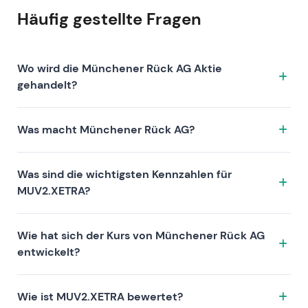
Häufig gestellte Fragen
Wo wird die Münchener Rück AG Aktie
gehandelt?
Die Münchener Rück AG Aktie wird unter dem Ticker
Was macht Münchener Rück AG?
MUV2.XETRA an der Börse XETRA gehandelt. ISIN:
DE0008430026.
Münchener Rück AG ist ein Unternehmen, das sich
Was sind die wichtigsten Kennzahlen für
durch folgende Investment-These auszeichnet:
MUV2.XETRA?
Zu den Kennzahlen von MUV2.XETRA zählen die
Wie hat sich der Kurs von Münchener Rück AG
Bewertung (KGV 9.7, KUV 1.1, KBV 1.9), die Rentabilität
entwickelt?
(Gewinnmarge 10.97%, Eigenkapitalrendite 19.85%)
und das Wachstum (Umsatz —, Gewinn —). Die
Die Aktie von Münchener Rück AG hat über 1 Jahr —,
Marktkapitalisierung beträgt 64.77B EUR. Diese
Wie ist MUV2.XETRA bewertet?
über 3 Jahre — und über 5 Jahre — Rendite erzielt. Die