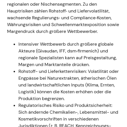
(Saucen, Dressings, Getränke) ab, um das
regionalen oder Nischensegmenten. Zu den
Taste-&-Nutrition-Portfolio zu stärken
[4]
.
Hauptrisiken zählen Rohstoff‑ und Liefervolatilität,
Narrativ:
Die Transaktion wurde als kleiner,
wachsende Regulierungs‑ und Compliance‑Kosten,
umsatzsteigernder Zukauf gewertet, der das
Währungsrisiken und Schwellenmarktexposition sowie
Taste-Portfolio abrundet; sie unterstrich die
Margendruck durch größere Wettbewerber.
Botschaft einer M&A-getriebenen
Intensiver Wettbewerb durch größere globale
Kategoriediversifizierung.
Akteure (Givaudan, IFF, dsm‑firmenich) und
Technik:
Konsolidierung, während der Markt
regionale Spezialisten kann auf Preisgestaltung,
die Akquisition verarbeitete; der
Margen und Marktanteile drücken.
übergeordnete Aufwärtstrend blieb intakt.
Rohstoff- und Lieferkettenrisiken: Volatilität oder
Engpässe bei Naturextrakten, ätherischen Ölen
Jan 2022 (1.–11. Jan) —
und landwirtschaftlichen Inputs (Klima, Ernten,
Portfoliobereinigung (Velcorin-Verkauf)
Logistik) können die Kosten erhöhen oder die
und Schließung Schaffelaarbos
Produktion begrenzen.
Ereignis:
Symrise verkaufte das Velcorin®-
Regulatorisches Risiko und Produktsicherheit:
Geschäft an LANXESS (wirksam zum 1. Januar
Sich ändernde Chemikalien-, Lebensmittel- und
2022) und schloss Anfang Januar 2022 die
Kosmetikvorschriften in verschiedenen
Übernahme von Schaffelaarbos (Spezialist für
Jurisdiktionen (z. B. REACH, Kennzeichnungs-