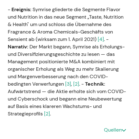
-
Ereignis:
Symrise gliederte die Segmente Flavor
und Nutrition in das neue Segment „Taste, Nutrition
& Health" um und schloss die Übernahme des
Fragrance & Aroma Chemicals-Geschäfts von
Sensient ab (wirksam zum 1. April 2021)
[4]
. -
Narrativ:
Der Markt begann, Symrise als Erholungs-
und Diversifizierungsgeschichte zu lesen — das
Management positionierte M&A kombiniert mit
organischer Erholung als Weg zu mehr Skalierung
und Margenverbesserung nach den COVID-
bedingten Verwerfungen
[3]
,
[2]
. -
Technik:
Aufwärtstrend — die Aktie erholte sich vom COVID-
und Cyberschock und begann eine Neubewertung
auf Basis eines klareren Wachstums- und
Strategieprofils
[2]
.
20. Sep 2021 — Aufnahme in den DAX
Quellen
(DAX40)