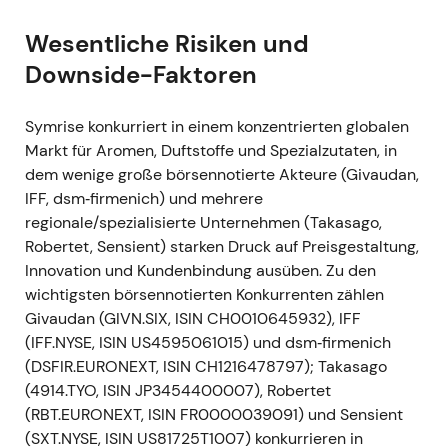
Ereignis:
Symrise wurde mit Wirkung zum 20.
Wesentliche Risiken und
September 2021 in den deutschen DAX-Index
Downside-Faktoren
aufgenommen
[23]
,
[24]
.
Narrativ:
Die Indexaufnahme hob den Status
von Symrise deutlich an, steigerte die
Symrise konkurriert in einem konzentrierten globalen
Nachfrage passiver und indexgebundener
Markt für Aromen, Duftstoffe und Spezialzutaten, in
Investoren und erhöhte die internationale
dem wenige große börsennotierte Akteure (Givaudan,
Sichtbarkeit; sie wurde als Anerkennung der
IFF, dsm‑firmenich) und mehrere
Wachstums- und Skalierungsstrategie im
regionale/spezialisierte Unternehmen (Takasago,
Large-Cap-Segment wahrgenommen
[25]
.
Robertet, Sensient) starken Druck auf Preisgestaltung,
Technik:
Ausbruch mit Bewertungsexpansion
Innovation und Kundenbindung ausüben. Zu den
rund um das Indexereignis, höhere Liquidität
wichtigsten börsennotierten Konkurrenten zählen
und gestiegene Handelsvolumina.
Givaudan (GIVN.SIX, ISIN CH0010645932), IFF
(IFF.NYSE, ISIN US4595061015) und dsm‑firmenich
22. Dez 2021 — Bolt-on-Akquisition
(DSFIR.EURONEXT, ISIN CH1216478797); Takasago
Giraffe Foods
(4914.TYO, ISIN JP3454400007), Robertet
Ereignis:
Symrise schloss am 22. Dezember
(RBT.EURONEXT, ISIN FR0000039091) und Sensient
2021 die Übernahme von Giraffe Foods
(SXT.NYSE, ISIN US81725T1007) konkurrieren in