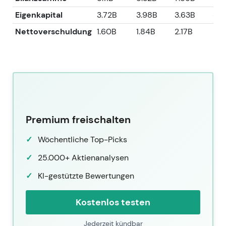
Eigenkapital
3.72B
3.98B
3.63B
3.5
Nettoverschuldung
1.60B
1.84B
2.17B
2.2
Premium freischalten
Wöchentliche Top-Picks
25.000+ Aktienanalysen
KI-gestützte Bewertungen
Kostenlos testen
Jederzeit kündbar