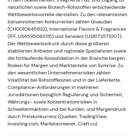
und Q4-Ergebnisse 2021 mit starkem
natürlichen sowie Biotech-Rohstoffen entscheidende
organischen Wachstum und einer deutlichen
Wettbewerbsvorteile darstellen. Zu den relevantesten
Erholung von den Pandemiefolgen; das
börsennotierten Konkurrenten zählen Givaudan
Management betonte die nachhaltige
(CH0010645932), International Flavors & Fragrances
Profitabilität, schlug eine Dividende für 2021
(IFF, US4595061015) und Sensient (US81725T1007).
vor und verwies darauf, dass der
Der Wettbewerbsdruck durch diese größeren
vorangegangene Cybervorfall weitgehend
etablierten Anbieter und regionale Spezialisten sowie
überwunden sei
[2]
,
[3]
,
[5]
.
die fortlaufende Konsolidation in der Branche bergen
Narrativ:
Die Umsetzung bestätigte die
Risiken für Margen und Marktanteile von Symrise. Zu
„profitable Wachstums"-Story; Investoren
den wesentlichen Unternehmensrisiken zählen
gewannen zunehmend Vertrauen in die
Volatilität bei Rohstoffkosten und in der Lieferkette,
Integrations- und Margendisziplin des
Compliance-Anforderungen in mehreren
Managements.
Jurisdiktionen bezüglich Regulierung und Sicherheit,
Technik:
Fortsetzung des Momentums —
Währungs- sowie Konzentrationrisiken in
Kursanstieg auf Basis der bestätigten Erholung
Schwellenmärkten und bei Kunden, und Margendruck
und bekräftigten Guidance.
durch Preiskonkurrenz (Quellen: TradingView,
Investing.com, Marketscreener, Craft.co).
Apr–Jul 2022 — Aufbau in Fine