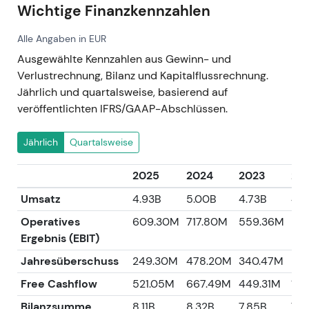
Wichtige Finanzkennzahlen
Alle Angaben in EUR
Ausgewählte Kennzahlen aus Gewinn- und
Verlustrechnung, Bilanz und Kapitalflussrechnung.
Jährlich und quartalsweise, basierend auf
veröffentlichten IFRS/GAAP-Abschlüssen.
Jährlich
Quartalsweise
2025
2024
2023
20
Umsatz
4.93B
5.00B
4.73B
4.6
Operatives
609.30M
717.80M
559.36M
50
Ergebnis (EBIT)
Jahresüberschuss
249.30M
478.20M
340.47M
280
Free Cashflow
521.05M
667.49M
449.31M
10
Bilanzsumme
8.11B
8.32B
7.85B
7.7