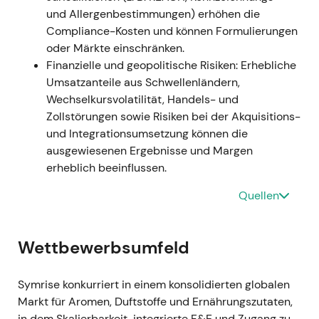
Eiprotein) ab (Closing ca. 11. Januar 2022) —
und Allergenbestimmungen) erhöhen die
Beitrag und Konditionen von Schaffelaarbos
Compliance-Kosten und können Formulierungen
wurden in Unternehmensunterlagen berichtet
oder Märkte einschränken.
[40]
,
[38]
; einzelne Marktquellen nannten
Finanzielle und geopolitische Risiken: Erhebliche
einen Kaufpreis von rund 160 Mio. Euro
[44]
.
Umsatzanteile aus Schwellenländern,
Narrativ:
Klares Signal zur strategischen
Wechselkursvolatilität, Handels- und
Kapitalumschichtung — Abgabe nicht-
Zollstörungen sowie Risiken bei der Akquisitions-
kerngeschäftlicher Technologie (Velcorin) bei
und Integrationsumsetzung können die
gleichzeitiger Stärkung der Pet-Nutrition-
ausgewiesenen Ergebnisse und Margen
Kompetenz über Schaffelaarbos; Investoren
erheblich beeinflussen.
sahen darin eine Priorisierung von Bereichen
mit höherem Wachstumspotenzial
[38]
,
[40]
.
Quellen
Technik:
Positive Neubewertung durch das
Pet-Nutrition-Exposure; die Aktie folgte dem
Wettbewerbsumfeld
M&A-getriebenen Aufwärtstrend.
Mär 2022 — Jahresergebnisse 2021 und
Symrise konkurriert in einem konsolidierten globalen
Bestätigung der Umsetzung
Markt für Aromen, Duftstoffe und Ernährungszutaten,
Ereignis:
Symrise veröffentlichte die Jahres-
in dem Skalierbarkeit, integrierte F&E und Zugang zu