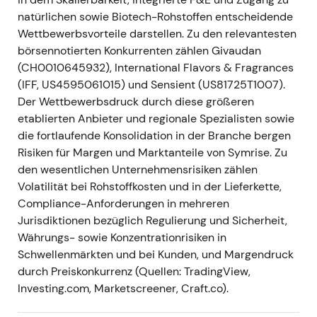
und Q4-Ergebnisse 2021 mit starkem
natürlichen sowie Biotech-Rohstoffen entscheidende
organischen Wachstum und einer deutlichen
Wettbewerbsvorteile darstellen. Zu den relevantesten
Erholung von den Pandemiefolgen; das
börsennotierten Konkurrenten zählen Givaudan
Management betonte die nachhaltige
(CH0010645932), International Flavors & Fragrances
Profitabilität, schlug eine Dividende für 2021
(IFF, US4595061015) und Sensient (US81725T1007).
vor und verwies darauf, dass der
Der Wettbewerbsdruck durch diese größeren
vorangegangene Cybervorfall weitgehend
etablierten Anbieter und regionale Spezialisten sowie
überwunden sei
[2]
,
[3]
,
[5]
.
die fortlaufende Konsolidation in der Branche bergen
Narrativ:
Die Umsetzung bestätigte die
Risiken für Margen und Marktanteile von Symrise. Zu
„profitable Wachstums"-Story; Investoren
den wesentlichen Unternehmensrisiken zählen
gewannen zunehmend Vertrauen in die
Volatilität bei Rohstoffkosten und in der Lieferkette,
Integrations- und Margendisziplin des
Compliance-Anforderungen in mehreren
Managements.
Jurisdiktionen bezüglich Regulierung und Sicherheit,
Technik:
Fortsetzung des Momentums —
Währungs- sowie Konzentrationrisiken in
Kursanstieg auf Basis der bestätigten Erholung
Schwellenmärkten und bei Kunden, und Margendruck
und bekräftigten Guidance.
durch Preiskonkurrenz (Quellen: TradingView,
Investing.com, Marketscreener, Craft.co).
Apr–Jul 2022 — Aufbau in Fine