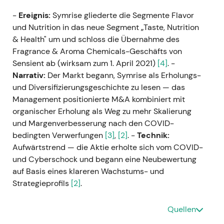
-
Ereignis:
Symrise gliederte die Segmente Flavor
und Nutrition in das neue Segment „Taste, Nutrition
& Health" um und schloss die Übernahme des
Fragrance & Aroma Chemicals-Geschäfts von
Sensient ab (wirksam zum 1. April 2021)
[4]
. -
Narrativ:
Der Markt begann, Symrise als Erholungs-
und Diversifizierungsgeschichte zu lesen — das
Management positionierte M&A kombiniert mit
organischer Erholung als Weg zu mehr Skalierung
und Margenverbesserung nach den COVID-
bedingten Verwerfungen
[3]
,
[2]
. -
Technik:
Aufwärtstrend — die Aktie erholte sich vom COVID-
und Cyberschock und begann eine Neubewertung
auf Basis eines klareren Wachstums- und
Strategieprofils
[2]
.
20. Sep 2021 — Aufnahme in den DAX
Quellen
(DAX40)