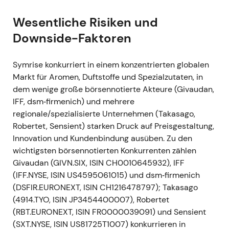
Ereignis:
Symrise wurde mit Wirkung zum 20.
Wesentliche Risiken und
September 2021 in den deutschen DAX-Index
Downside-Faktoren
aufgenommen
[23]
,
[24]
.
Narrativ:
Die Indexaufnahme hob den Status
von Symrise deutlich an, steigerte die
Symrise konkurriert in einem konzentrierten globalen
Nachfrage passiver und indexgebundener
Markt für Aromen, Duftstoffe und Spezialzutaten, in
Investoren und erhöhte die internationale
dem wenige große börsennotierte Akteure (Givaudan,
Sichtbarkeit; sie wurde als Anerkennung der
IFF, dsm‑firmenich) und mehrere
Wachstums- und Skalierungsstrategie im
regionale/spezialisierte Unternehmen (Takasago,
Large-Cap-Segment wahrgenommen
[25]
.
Robertet, Sensient) starken Druck auf Preisgestaltung,
Technik:
Ausbruch mit Bewertungsexpansion
Innovation und Kundenbindung ausüben. Zu den
rund um das Indexereignis, höhere Liquidität
wichtigsten börsennotierten Konkurrenten zählen
und gestiegene Handelsvolumina.
Givaudan (GIVN.SIX, ISIN CH0010645932), IFF
(IFF.NYSE, ISIN US4595061015) und dsm‑firmenich
22. Dez 2021 — Bolt-on-Akquisition
(DSFIR.EURONEXT, ISIN CH1216478797); Takasago
Giraffe Foods
(4914.TYO, ISIN JP3454400007), Robertet
Ereignis:
Symrise schloss am 22. Dezember
(RBT.EURONEXT, ISIN FR0000039091) und Sensient
2021 die Übernahme von Giraffe Foods
(SXT.NYSE, ISIN US81725T1007) konkurrieren in