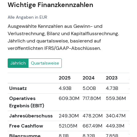
Wichtige Finanzkennzahlen
Alle Angaben in EUR
Ausgewählte Kennzahlen aus Gewinn- und
Verlustrechnung, Bilanz und Kapitalflussrechnung.
Jährlich und quartalsweise, basierend auf
veröffentlichten IFRS/GAAP-Abschlüssen.
Jährlich
Quartalsweise
2025
2024
2023
20
Umsatz
4.93B
5.00B
4.73B
4.6
Operatives
609.30M
717.80M
559.36M
50
Ergebnis (EBIT)
Jahresüberschuss
249.30M
478.20M
340.47M
280
Free Cashflow
521.05M
667.49M
449.31M
10
Bilanzsumme
8.11B
8.32B
7.85B
7.7