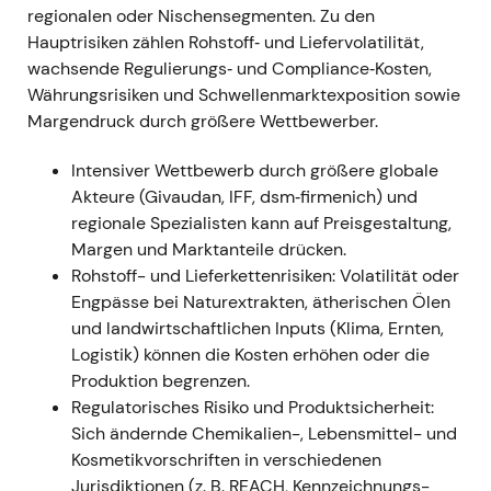
(Saucen, Dressings, Getränke) ab, um das
regionalen oder Nischensegmenten. Zu den
Taste-&-Nutrition-Portfolio zu stärken
[4]
.
Hauptrisiken zählen Rohstoff‑ und Liefervolatilität,
Narrativ:
Die Transaktion wurde als kleiner,
wachsende Regulierungs‑ und Compliance‑Kosten,
umsatzsteigernder Zukauf gewertet, der das
Währungsrisiken und Schwellenmarktexposition sowie
Taste-Portfolio abrundet; sie unterstrich die
Margendruck durch größere Wettbewerber.
Botschaft einer M&A-getriebenen
Intensiver Wettbewerb durch größere globale
Kategoriediversifizierung.
Akteure (Givaudan, IFF, dsm‑firmenich) und
Technik:
Konsolidierung, während der Markt
regionale Spezialisten kann auf Preisgestaltung,
die Akquisition verarbeitete; der
Margen und Marktanteile drücken.
übergeordnete Aufwärtstrend blieb intakt.
Rohstoff- und Lieferkettenrisiken: Volatilität oder
Engpässe bei Naturextrakten, ätherischen Ölen
Jan 2022 (1.–11. Jan) —
und landwirtschaftlichen Inputs (Klima, Ernten,
Portfoliobereinigung (Velcorin-Verkauf)
Logistik) können die Kosten erhöhen oder die
und Schließung Schaffelaarbos
Produktion begrenzen.
Ereignis:
Symrise verkaufte das Velcorin®-
Regulatorisches Risiko und Produktsicherheit:
Geschäft an LANXESS (wirksam zum 1. Januar
Sich ändernde Chemikalien-, Lebensmittel- und
2022) und schloss Anfang Januar 2022 die
Kosmetikvorschriften in verschiedenen
Übernahme von Schaffelaarbos (Spezialist für
Jurisdiktionen (z. B. REACH, Kennzeichnungs-