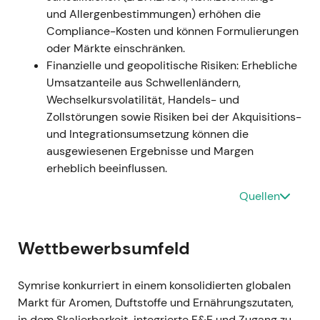
Eiprotein) ab (Closing ca. 11. Januar 2022) —
und Allergenbestimmungen) erhöhen die
Beitrag und Konditionen von Schaffelaarbos
Compliance-Kosten und können Formulierungen
wurden in Unternehmensunterlagen berichtet
oder Märkte einschränken.
[40]
,
[38]
; einzelne Marktquellen nannten
Finanzielle und geopolitische Risiken: Erhebliche
einen Kaufpreis von rund 160 Mio. Euro
[44]
.
Umsatzanteile aus Schwellenländern,
Narrativ:
Klares Signal zur strategischen
Wechselkursvolatilität, Handels- und
Kapitalumschichtung — Abgabe nicht-
Zollstörungen sowie Risiken bei der Akquisitions-
kerngeschäftlicher Technologie (Velcorin) bei
und Integrationsumsetzung können die
gleichzeitiger Stärkung der Pet-Nutrition-
ausgewiesenen Ergebnisse und Margen
Kompetenz über Schaffelaarbos; Investoren
erheblich beeinflussen.
sahen darin eine Priorisierung von Bereichen
mit höherem Wachstumspotenzial
[38]
,
[40]
.
Quellen
Technik:
Positive Neubewertung durch das
Pet-Nutrition-Exposure; die Aktie folgte dem
Wettbewerbsumfeld
M&A-getriebenen Aufwärtstrend.
Mär 2022 — Jahresergebnisse 2021 und
Symrise konkurriert in einem konsolidierten globalen
Bestätigung der Umsetzung
Markt für Aromen, Duftstoffe und Ernährungszutaten,
Ereignis:
Symrise veröffentlichte die Jahres-
in dem Skalierbarkeit, integrierte F&E und Zugang zu