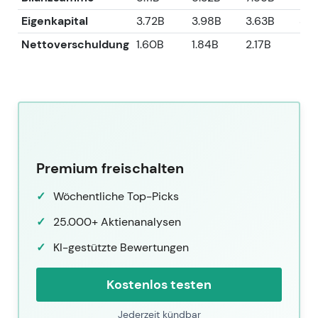
Eigenkapital
3.72B
3.98B
3.63B
3.5
Nettoverschuldung
1.60B
1.84B
2.17B
2.2
Premium freischalten
Wöchentliche Top-Picks
25.000+ Aktienanalysen
KI-gestützte Bewertungen
Kostenlos testen
Jederzeit kündbar