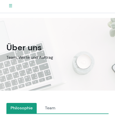
☰
Über uns
Team, Werte und Auftrag
Philosophie
Team