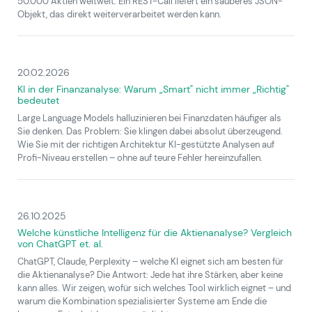
50.000 Aktien weltweit. Ein REST-Call liefert ein sauberes JSON-
Objekt, das direkt weiterverarbeitet werden kann.
20.02.2026
KI in der Finanzanalyse: Warum „Smart" nicht immer „Richtig"
bedeutet
Large Language Models halluzinieren bei Finanzdaten häufiger als
Sie denken. Das Problem: Sie klingen dabei absolut überzeugend.
Wie Sie mit der richtigen Architektur KI-gestützte Analysen auf
Profi-Niveau erstellen – ohne auf teure Fehler hereinzufallen.
26.10.2025
Welche künstliche Intelligenz für die Aktienanalyse? Vergleich
von ChatGPT et. al.
ChatGPT, Claude, Perplexity – welche KI eignet sich am besten für
die Aktienanalyse? Die Antwort: Jede hat ihre Stärken, aber keine
kann alles. Wir zeigen, wofür sich welches Tool wirklich eignet – und
warum die Kombination spezialisierter Systeme am Ende die