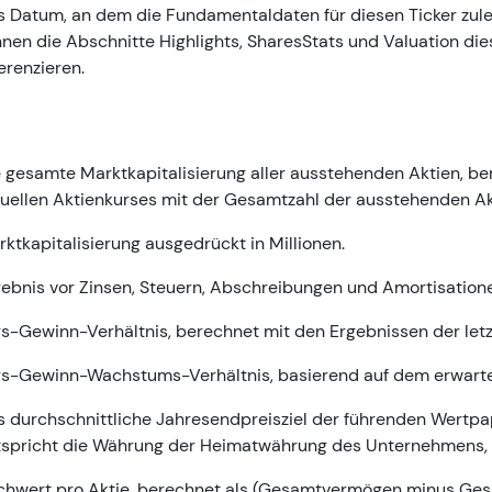
 Datum, an dem die Fundamentaldaten für diesen Ticker zuletz
nen die Abschnitte Highlights, SharesStats und Valuation dies
erenzieren.
 gesamte Marktkapitalisierung aller ausstehenden Aktien, be
uellen Aktienkurses mit der Gesamtzahl der ausstehenden Ak
ktkapitalisierung ausgedrückt in Millionen.
ebnis vor Zinsen, Steuern, Abschreibungen und Amortisatione
s-Gewinn-Verhältnis, berechnet mit den Ergebnissen der let
rs-Gewinn-Wachstums-Verhältnis, basierend auf dem erwart
 durchschnittliche Jahresendpreisziel der führenden Wertpa
tspricht die Währung der Heimatwährung des Unternehmens, 
hwert pro Aktie, berechnet als (Gesamtvermögen minus Gesa