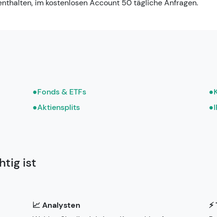
nthalten, im kostenlosen Account 50 tägliche Anfragen.
●
Fonds & ETFs
●
●
Aktiensplits
●
tig ist
📈 Analysten
⚡ 