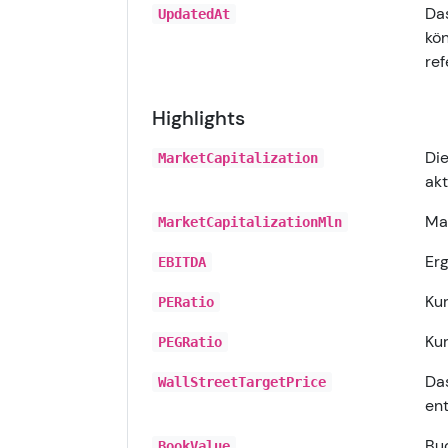
Das
UpdatedAt
kön
ref
Highlights
Die
MarketCapitalization
akt
Mar
MarketCapitalizationMln
Erg
EBITDA
Kur
PERatio
Ku
PEGRatio
Das
WallStreetTargetPrice
en
Buc
BookValue