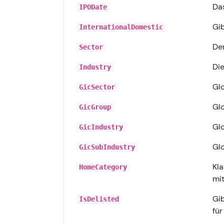
Das
IPODate
Gib
InternationalDomestic
Der
Sector
Die
Industry
Glo
GicSector
Glo
GicGroup
Glo
GicIndustry
Glo
GicSubIndustry
Kla
HomeCategory
mit
Gib
IsDelisted
für