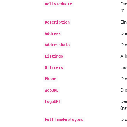
Das
DelistedDate
für
Ein
Description
Di
Address
Die
AddressData
All
Listings
Lis
Officers
Di
Phone
Die
WebURL
Der
LogoURL
(ht
Die
FullTimeEmployees