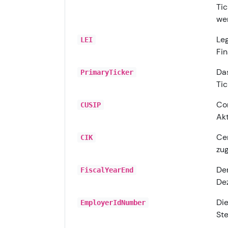
Tic
we
Leg
LEI
Fin
Das
PrimaryTicker
Ti
Com
CUSIP
Akt
Cen
CIK
zug
Der
FiscalYearEnd
De
Die
EmployerIdNumber
St