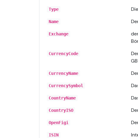
Die
Type
De
Name
der
Exchange
Bör
Der
CurrencyCode
GB
De
CurrencyName
Das
CurrencySymbol
Das
CountryName
De
CountryISO
Der
OpenFigi
Int
ISIN