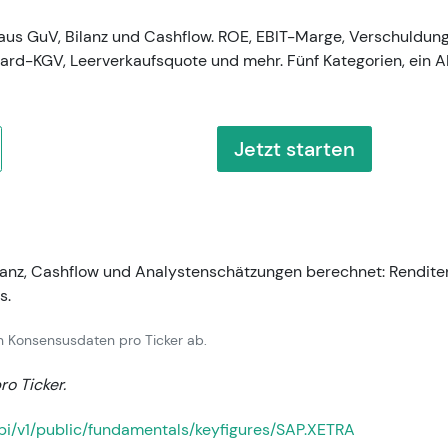
aus GuV, Bilanz und Cashflow. ROE, EBIT-Marge, Verschuldung
rd-KGV, Leerverkaufsquote und mehr. Fünf Kategorien, ein A
Jetzt starten
lanz, Cashflow und Analystenschätzungen berechnet: Rendite
s.
n Konsensusdaten pro Ticker ab.
ro Ticker.
/api/v1/public/fundamentals/keyfigures/SAP.XETRA