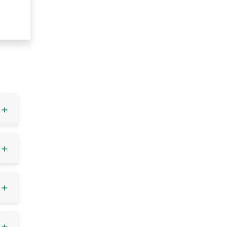
+
+
+
+