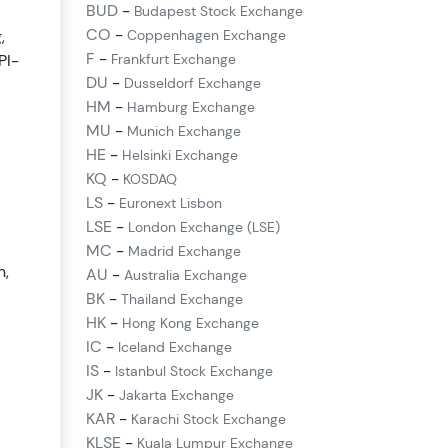
BUD
-
Budapest Stock Exchange
CO
-
,
Coppenhagen Exchange
F
-
PI-
Frankfurt Exchange
DU
-
Dusseldorf Exchange
HM
-
Hamburg Exchange
MU
-
Munich Exchange
HE
-
Helsinki Exchange
KQ
-
KOSDAQ
LS
-
Euronext Lisbon
LSE
-
London Exchange (LSE)
MC
-
Madrid Exchange
n,
AU
-
Australia Exchange
BK
-
Thailand Exchange
HK
-
Hong Kong Exchange
IC
-
Iceland Exchange
IS
-
Istanbul Stock Exchange
JK
-
Jakarta Exchange
KAR
-
Karachi Stock Exchange
KLSE
-
Kuala Lumpur Exchange