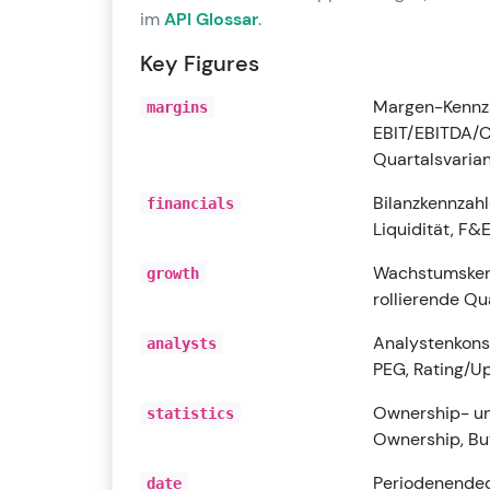
im
API Glossar
.
Key Figures
Margen-Kennzah
margins
EBIT/EBITDA/C
Quartalsvarian
Bilanzkennzah
financials
Liquidität, F&
Wachstumsken
growth
rollierende Q
Analystenkons
analysts
PEG, Rating/Up
Ownership- und
statistics
Ownership, Bu
Periodenende
date