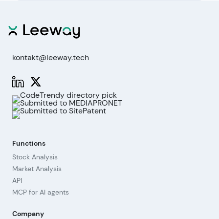
probabilistisch. Arbeiten Sie mit
Staffelungen und Risikobudgets.
Transparenz
: Historien der Indikatoren
(Angst‑Index, Smart‑Money) sind im Tab
„Sentiment" visualisiert.
kontakt@leeway.tech
Hinweis: Einige Signale sind für Free/Investor
zeitverzögert
. Ein
Pro‑Zugang
schaltet Echtzeit
frei.
Functions
Stock Analysis
Market Analysis
API
MCP for AI agents
Company