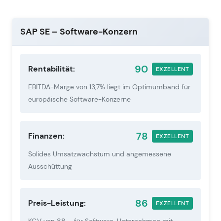
SAP SE – Software-Konzern
90
Rentabilität:
EXZELLENT
EBITDA-Marge von 13,7% liegt im Optimumband für
europäische Software-Konzerne
78
Finanzen:
EXZELLENT
Solides Umsatzwachstum und angemessene
Ausschüttung
86
Preis-Leistung:
EXZELLENT
KGV von 88 – für Software-Unternehmen mit