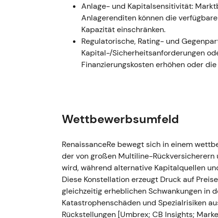
Anlage- und Kapitalsensitivität: Ma
---
Anlagerenditen können die verfügbare
Kapazität einschränken.
Q4 2023 / Dezember 2023 — Berm
Regulatorische, Rating- und Gegenpart
Steueranspruch
Kapital-/Sicherheitsanforderungen ode
Finanzierungskosten erhöhen oder die
Ereignis:
Bermuda verabschiedete eine 
Januar 2025). RenRe erfasste im vier
(Deferred Tax Asset) von rund 593,8 
Buchwert je Aktie erheblich stärkte. G
operatives Ergebnis für Q4 und das G
Wettbewerbsumfeld
Einordnung:
Der latente Steueranspru
mit dem deutlichen Preisanstieg im Pr
RenaissanceRe bewegt sich in einem wettb
Management RenRe neu – nicht mehr a
der von großen Multiline-Rückversicherern 
mit dauerhaft hohen Zeichnungsrendi
wird, während alternative Kapitalquellen un
Technisch:
Kursausbruch nach oben a
Diese Konstellation erzeugt Druck auf Prei
gestärkter Buchwertmetriken.
gleichzeitig erheblichen Schwankungen in 
---
Katastrophenschäden und Spezialrisiken au
Rückstellungen [Umbrex; CB Insights; Marke