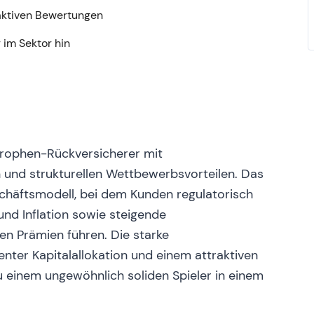
t im Vergleich zum vorherigen Zyklus.
aktiven Bewertungen
 im Sektor hin
2023
rneuerungsrunde 1/1/2023 einen deutlichen
hten Katastrophenschäden der Vorjahre wieder
bauen.
[31]
gann sich zu verschieben – ein
und der Weg zurück zu attraktiven
trophen-Rückversicherer mit
er.
[31]
n und strukturellen Wettbewerbsvorteilen. Das
enbildung und beginnende Erholung.
chäftsmodell, bei dem Kunden regulatorisch
nd Inflation sowie steigende
n Prämien führen. Die starke
 Validus-Übernahme
genter Kapitalallokation und einem attraktiven
 Vereinbarung zur Übernahme von AIGs Validus Re
 einem ungewöhnlich soliden Spieler in einem
ragsverlängerungsrechte von Talbot) für 2,985 Mrd.
ich RenRe-Aktien im Wert von 250 Mio. USD).
[15]
,