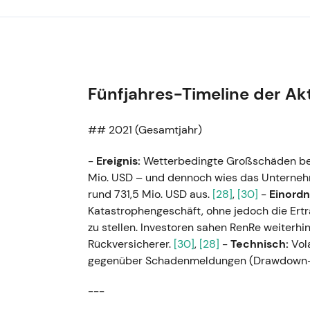
Fünfjahres-Timeline der Ak
## 2021 (Gesamtjahr)
-
Ereignis:
Wetterbedingte Großschäden bela
Mio. USD – und dennoch wies das Unterneh
rund 731,5 Mio. USD aus.
[28]
,
[30]
-
Einordn
Katastrophengeschäft, ohne jedoch die Ert
zu stellen. Investoren sahen RenRe weiterhin
Rückversicherer.
[30]
,
[28]
-
Technisch:
Vola
gegenüber Schadenmeldungen (Drawdown-R
---