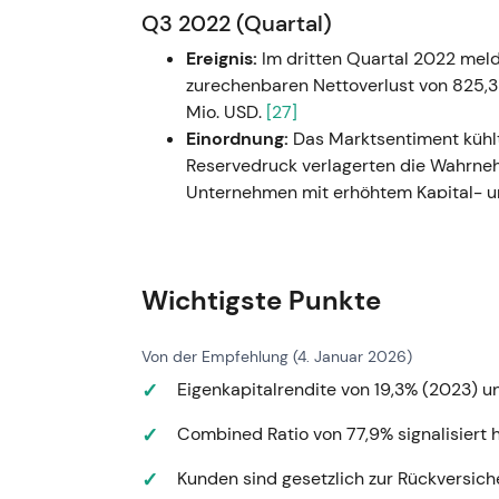
Q3 2022 (Quartal)
Ereignis:
Im dritten Quartal 2022 mel
zurechenbaren Nettoverlust von 825,3 
Mio. USD.
[27]
Einordnung:
Das Marktsentiment kühl
Reservedruck verlagerten die Wahrn
Unternehmen mit erhöhtem Kapital- u
Technisch:
Anhaltender Kursrückgang
---
Wichtigste Punkte
2022 (Gesamtjahr)
Ereignis:
Der Nettoverlust für Stammak
Von der Empfehlung (4. Januar 2026)
1,096 Mrd. USD; das Kapitalanlageergeb
Eigenkapitalrendite von 19,3% (2023) unt
Combined Ratio lag bei rund 97,7 %.
[2
Einordnung:
2022 wurde als ausgepräg
Combined Ratio von 77,9% signalisiert
Katastrophenschäden trafen auf eine
Management signalisierte Handlungsbed
Kunden sind gesetzlich zur Rückversich