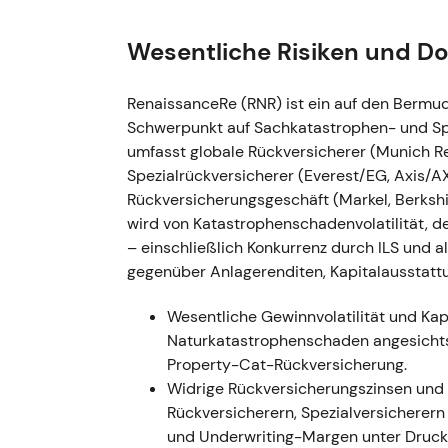
Einordnung:
Die Transaktion wurde als
Diversifizierung gewertet – Treaty-Rü
Wesentliche Risiken und D
Investoren bewerteten sowohl das Wac
Verwässerung durch Finanzierung und 
RenaissanceRe (RNR) ist ein auf den Bermud
Technisch:
Die Transaktion wirkte als 
Schwerpunkt auf Sachkatastrophen- und Sp
Neubewertung.
umfasst globale Rückversicherer (Munich R
---
Spezialrückversicherer (Everest/EG, Axis/A
Rückversicherungsgeschäft (Markel, Berksh
1. November 2023 — Abschluss d
wird von Katastrophenschadenvolatilität, 
– einschließlich Konkurrenz durch ILS und al
Ereignis:
Die Übernahme von Validus (V
gegenüber Anlagerenditen, Kapitalausstatt
Verlängerungsrechte) wurde vollzogen
Ratingagenturen reagierten rund um
Wesentliche Gewinnvolatilität und Kapi
[13]
,
[18]
,
[24]
Naturkatastrophenschaden angesichts
Einordnung:
Der Fokus verlagerte sich
Property-Cat-Rückversicherung.
Synergieeffekte; der Markt honoriert
Widrige Rückversicherungszinsen und
Fußabdruck.
[13]
,
[34]
Rückversicherern, Spezialversicherern
Technisch:
Kurzfristiger Kursanstieg 
und Underwriting-Margen unter Druck
Konsolidierungsphase während der Int