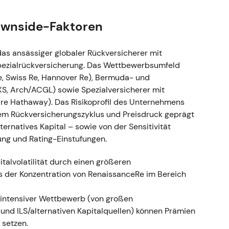
 strategischer Schritt zur Skalierung und
ckversicherung kombiniert mit ILS-Kompetenz.
ownside-Faktoren
hstumspotenzial als auch die kurzfristige
Integration.
[15]
,
[22]
as ansässiger globaler Rückversicherer mit
Katalysator mit Potenzial für eine positive
ezialrückversicherung. Das Wettbewerbsumfeld
e, Swiss Re, Hannover Re), Bermuda- und
XS, Arch/ACGL) sowie Spezialversicherer mit
ire Hathaway). Das Risikoprofil des Unternehmens
er Validus-Übernahme
dem Rückversicherungszyklus und Preisdruck geprägt
ternatives Kapital – sowie von der Sensitivität
alidus Re / AlphaCat / Talbot-
ung und Rating-Einstufungen.
; AIG erhielt Barzahlung und RenRe-Aktien;
 den Abschluss mit entsprechenden Maßnahmen.
talvolatilität durch einen größeren
 der Konzentration von RenaissanceRe im Bereich
 auf Integration, Reservegestaltung und
e den deutlich gewachsenen Property-Cat-
 intensiver Wettbewerb (von großen
 und ILS/alternativen Kapitalquellen) können Prämien
nach Abschluss, gefolgt von einer
 setzen.
egration.