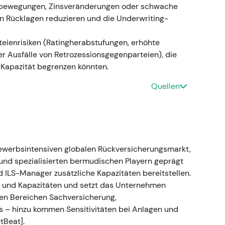
rktbewegungen, Zinsveränderungen oder schwache
n Rücklagen reduzieren und die Underwriting-
uda-Steuerreform und latenter
eienrisiken (Ratingherabstufungen, erhöhte
r Ausfälle von Retrozessionsgegenparteien), die
 Kapazität begrenzen könnten.
Körperschaftsteuer von 15 % (wirksam ab 1.
ten Quartal 2023 einen latenten Steueranspruch
Quellen
Mio. USD, was den Buchwert und den materiellen
leichzeitig wies das Unternehmen ein starkes
esamtjahr aus.
[37]
,
[38]
,
[4]
,
[33]
ch war ein einmaliger Buchwertvorteil. Zusammen
operty-Cat-Bereich positionierte das
ewerbsintensiven globalen Rückversicherungsmarkt,
ls Erholungsgeschichte, sondern als Unternehmen
und spezialisierten bermudischen Playern geprägt
ten.
[4]
,
[37]
,
[33]
d ILS-Manager zusätzliche Kapazitäten bereitstellen.
uf Basis verbesserter Fundamentaldaten und
se und Kapazitäten und setzt das Unternehmen
den Bereichen Sachversicherung,
s – hinzu kommen Sensitivitäten bei Anlagen und
tBeat].