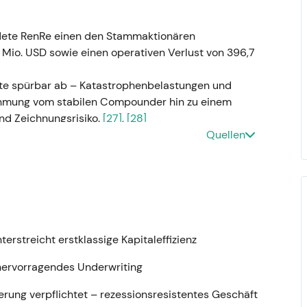
dete RenRe einen den Stammaktionären
Mio. USD sowie einen operativen Verlust von 396,7
te spürbar ab – Katastrophenbelastungen und
ehmung vom stabilen Compounder hin zu einem
nd Zeichnungsrisiko.
[27]
,
[28]
Quellen
 durch das gesamte Jahr 2022.
tionäre belief sich im Gesamtjahr 2022 auf rund
nis war ebenfalls negativ (ca. –1,2 Mrd. USD); die
erstreicht erstklassige Kapitaleffizienz
8]
,
[29]
,
[30]
tes Stressjahr eingestuft – schwere
 hervorragendes Underwriting
 schwache Kapitalmarktentwicklung. Das
arf bei Pricing und Bilanzstabilität.
[28]
,
[31]
erung verpflichtet – rezessionsresistentes Geschäft