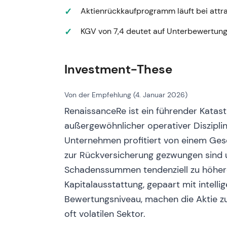
Technisch:
Abwärtstrend mit Tiefpunk
Aktienrückkaufprogramm läuft bei attr
---
KGV von 7,4 deutet auf Unterbewertung
Erneuerungsrunde zum 1. Januar 
Ereignis:
Das Management setzte zur E
Investment-These
Preisanstieg durch, um nach den erhö
ausreichende Sicherheitspuffer aufzu
Von der Empfehlung (4. Januar 2026)
Einordnung:
Die Marktwahrnehmung be
Verhärtungszyklus zeichnete sich ab, 
RenaissanceRe ist ein führender Katas
Zeichnungsrenditen wurde realistisch
außergewöhnlicher operativer Diszipli
Technisch:
Erste Anzeichen einer Bod
Unternehmen profitiert von einem Ges
---
zur Rückversicherung gezwungen sind u
Schadenssummen tendenziell zu höhere
22. Mai 2023 — Ankündigung der
Kapitalausstattung, gepaart mit intelli
Ereignis:
RenRe schloss eine bindende
Bewertungsniveau, machen die Aktie zu
(einschließlich AlphaCat und der Vert
oft volatilen Sektor.
USD (ca. 2,735 Mrd. USD in bar zuzügl
[14]
,
[21]