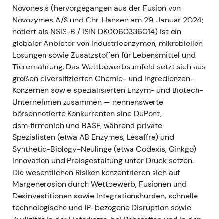
Operative Fortschritte vor dem Closing
Novonesis (hervorgegangen aus der Fusion von
Ereignis:
Der Produktionsstandort für
Novozymes A/S und Chr. Hansen am 29. Januar 2024;
Advanced Protein Solutions in Blair, USA, ging
notiert als NSIS-B / ISIN DK0060336014) ist ein
im Dezember in Betrieb (erste Lieferung im
globaler Anbieter von Industrieenzymen, mikrobiellen
Januar); die künftige Einheit bereitete sich
Lösungen sowie Zusatzstoffen für Lebensmittel und
öffentlich auf Integration und Rebranding vor.
Tierernährung. Das Wettbewerbsumfeld setzt sich aus
Novozymes meldete 18 neue Produkte im Jahr
großen diversifizierten Chemie- und Ingredienzen-
2023.
[10]
[16]
Konzernen sowie spezialisierten Enzym- und Biotech-
Narrativ:
Konkrete Kapazitäts- und Pipeline-
Unternehmen zusammen — nennenswerte
Fortschritte lieferten Investoren frühe Belege
börsennotierte Konkurrenten sind DuPont,
für operative Umsetzungsstärke jenseits der
dsm‑firmenich und BASF, während private
reinen Fusionsgeschichte und stützten die
Spezialisten (etwa AB Enzymes, Lesaffre) und
übergeordnete Wachstumsthese in Food &
Synthetic-Biology-Neulinge (etwa Codexis, Ginkgo)
Health.
[10]
[16]
Innovation und Preisgestaltung unter Druck setzen.
Charttechnik:
Konstruktives Chartbild mit
Die wesentlichen Risiken konzentrieren sich auf
allmählicher Beschleunigung im Zuge der
Margenerosion durch Wettbewerb, Fusionen und
operativen Meilensteine.
[10]
Desinvestitionen sowie Integrationshürden, schnelle
technologische und IP-bezogene Disruption sowie
---