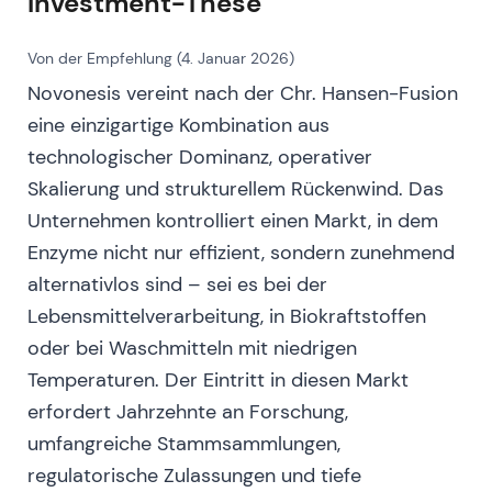
Investment-These
Novozymes und Chr. Hansen – genehmigten
die geplante Fusion und überwanden damit
Von der Empfehlung (4. Januar 2026)
die entscheidende Governance-Hürde.
[55]
Novonesis vereint nach der Chr. Hansen-Fusion
[59]
[60]
Narrativ:
Mit der Aktionärszustimmung rückte
eine einzigartige Kombination aus
das regulatorische Genehmigungsverfahren
technologischer Dominanz, operativer
und die Frage möglicher Auflagen in den
Skalierung und strukturellem Rückenwind. Das
Vordergrund.
[59]
Unternehmen kontrolliert einen Markt, in dem
Charttechnik:
Stabilisierende
Enzyme nicht nur effizient, sondern zunehmend
Seitwärtsbewegung in Erwartung
kartellrechtlicher Freigaben.
[54]
alternativlos sind – sei es bei der
Lebensmittelverarbeitung, in Biokraftstoffen
---
oder bei Waschmitteln mit niedrigen
Dezember 2023 — Regulatorischer
Temperaturen. Der Eintritt in diesen Markt
Meilenstein: EU genehmigt Fusion unter
erfordert Jahrzehnte an Forschung,
Auflagen
umfangreiche Stammsammlungen,
Ereignis:
Die Europäische Kommission erteilte
regulatorische Zulassungen und tiefe
eine bedingte Freigabe, verbunden mit der