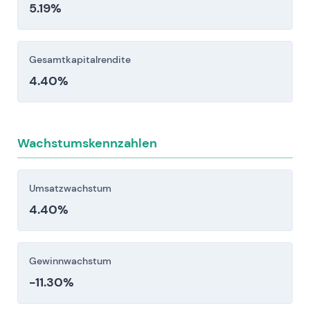
5.19%
in den Bereichen Waschmittel, Futtermittel und
Lebensmittel können Umsatz- und
Margenschwankungen verstärken (Quellen:
Gesamtkapitalrendite
Novonesis-Präsentation; Branchenberichte).
4.40%
Anleger sollten diese Risikofaktoren vor einer
Investitionsentscheidung sorgfältig berücksichtigen.
Wachstumskennzahlen
Umsatzwachstum
4.40%
Gewinnwachstum
-11.30%