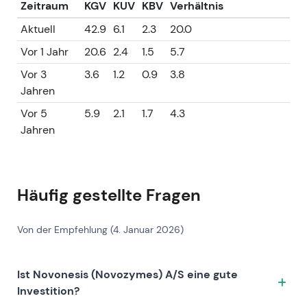
Zeitraum
KGV
KUV
KBV
Verhältnis
Aktuell
42.9
6.1
2.3
20.0
Vor 1 Jahr
20.6
2.4
1.5
5.7
Vor 3
3.6
1.2
0.9
3.8
Jahren
Vor 5
5.9
2.1
1.7
4.3
Jahren
Häufig gestellte Fragen
Von der Empfehlung (4. Januar 2026)
Ist Novonesis (Novozymes) A/S eine gute
Investition?