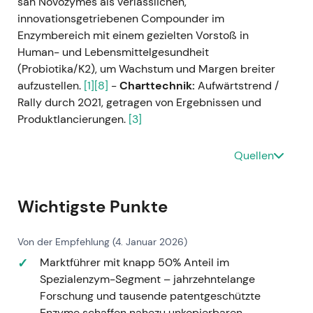
sah Novozymes als verlässlichen,
innovationsgetriebenen Compounder im
Enzymbereich mit einem gezielten Vorstoß in
Human- und Lebensmittelgesundheit
(Probiotika/K2), um Wachstum und Margen breiter
aufzustellen.
[1]
[8]
-
Charttechnik:
Aufwärtstrend /
Rally durch 2021, getragen von Ergebnissen und
Produktlancierungen.
[3]
---
Quellen
2022‑12‑12 — Fusionsankündigung mit
Chr. Hansen
Wichtigste Punkte
Ereignis:
Novozymes kündigte eine gesetzliche
Fusion mit Chr. Hansen an
Von der Empfehlung (4. Januar 2026)
(Umtauschverhältnis: 1,5326 Novozymes B-
Marktführer mit knapp 50% Anteil im
Aktien je Chr.-Hansen-Aktie; implizierter
Spezialenzym-Segment – jahrzehntelange
Aufschlag von rund 49 % auf den Chr.-
Forschung und tausende patentgeschützte
Hansen-Streubesitz; Transaktionswert rund
Enzyme schaffen nahezu unkopierbaren