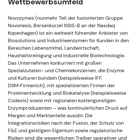
Wettbewerbsumfeld
Narrativ:
Die Wahrnehmung verlagerte sich
hin zu einem Umsetzungstest – sollten
Novozymes (nunmehr Teil der fusionierten Gruppe
Synergien und Cross-Selling in den
Novonesis, Börsenkürzel NSIS-B an der Nasdaq
Segmenten Food & Health sowie „Planetary
Kopenhagen) ist ein weltweit führender Anbieter von
Health" tatsächlich greifen, hätte die Aktie das
Biosolutions und Industrieenzymen für Kunden in den
Potenzial für eine Neubewertung als Premium-
Bereichen Lebensmittel, Landwirtschaft,
Compounder; kurzfristig blieb die Skepsis
Haushaltsreinigung und industrielle Biotechnologie.
gegenüber Integrationskosten und
Das Unternehmen konkurriert mit großen
Margenverlauf bestehen.
[16]
[53]
Spezialzutaten- und Chemiekonzernen, die Enzyme
Charttechnik:
Seitwärtsbewegung mit
und Kulturen bündeln (beispielsweise IFF,
periodischen Aufwärtsphasen bei positiven
DSM‑Firmenich), mit spezialisierten Firmen der
Umsetzungsmeldungen und Rücksetzern bei
Proteinentwicklung und Biokatalyse (beispielsweise
Bedenken zu Integrationskosten und
Codexis) sowie mit regionalen kostengünstigen
Margenrealisierung.
Enzymproduzenten – was kontinuierlichen Druck auf
---
Margen und Marktanteile ausübt. Die
Integrationsrisiken nach der Fusion, der Schutz von
April 2026 — Kapazitätserweiterung
F&E und geistigem Eigentum sowie regulatorische
(Bolt-on-Akquisition)
Risiken sind die wesentlichen Treiber operativer und