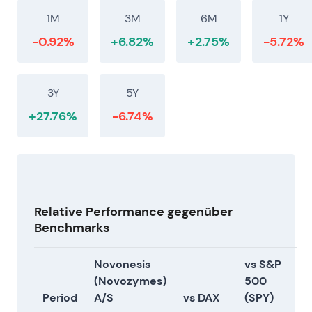
1M
3M
6M
1Y
-0.92%
+6.82%
+2.75%
-5.72%
3Y
5Y
+27.76%
-6.74%
Relative Performance gegenüber
Benchmarks
Novonesis
vs S&P
(Novozymes)
500
Period
A/S
vs DAX
(SPY)