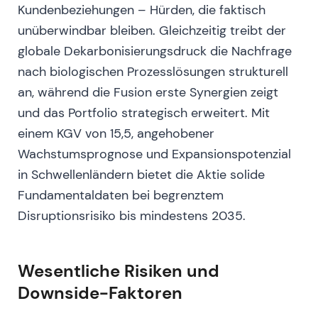
Kundenbeziehungen – Hürden, die faktisch
Auflage zur Veräußerung von Teilen des
gemeinsamen Laktase-Geschäfts; als Käufer
unüberwindbar bleiben. Gleichzeitig treibt der
für das Divestitur-Paket wurde Kerry Group
globale Dekarbonisierungsdruck die Nachfrage
identifiziert.
[52]
[53]
[58]
[65]
nach biologischen Prozesslösungen strukturell
Narrativ:
Der regulatorische Schatten über
an, während die Fusion erste Synergien zeigt
der Transaktion lichtete sich deutlich; die
und das Portfolio strategisch erweitert. Mit
erforderliche Veräußerung schmälerte den
Umfang des Zusammenschlusses etwas,
einem KGV von 15,5, angehobener
machte den Abschluss aber wahrscheinlich –
Wachstumsprognose und Expansionspotenzial
die Marktstimmung schwenkte von „Deal
in Schwellenländern bietet die Aktie solide
gefährdet" zu „Deal kommt, mit
Fundamentaldaten bei begrenztem
Zugeständnissen".
[52]
[58]
Disruptionsrisiko bis mindestens 2035.
Charttechnik:
Aufwärtsimpuls, da die
regulatorische Unsicherheit nachließ und die
Transaktionsdynamik zurückkehrte.
[52]
Wesentliche Risiken und
---
Downside-Faktoren
Dezember 2023 – Januar 2024 —