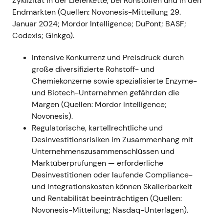
Zyklizität in der Lieferkette, bei Rohstoffen und in den
Endmärkten (Quellen: Novonesis-Mitteilung 29.
2024‑01‑29 bis 2024‑01‑31 — Fusion
Januar 2024; Mordor Intelligence; DuPont; BASF;
vollzogen; Novonesis entsteht und wird
Codexis; Ginkgo).
an der Börse zugelassen
Ereignis:
Die gesetzliche Fusion wurde am 29.
Intensive Konkurrenz und Preisdruck durch
Januar 2024 vollzogen; das kombinierte
große diversifizierte Rohstoff- und
Unternehmen nahm den Namen Novonesis an;
Chemiekonzerne sowie spezialisierte Enzyme-
die Fusionsgegenleistungsaktien wurden
und Biotech-Unternehmen gefährden die
ausgegeben und zum Handel zugelassen
Margen (Quellen: Mordor Intelligence;
(neue B-Aktien gelistet / Chr. Hansen
Novonesis).
delisted).
[13]
[14]
[21]
[15]
Regulatorische, kartellrechtliche und
Narrativ:
Der Markt bewertete die vergrößerte
Desinvestitionsrisiken im Zusammenhang mit
Gruppe neu (Pro-forma-Umsatz rund 3,5–3,7
Unternehmenszusammenschlüssen und
Mrd. EUR, rund 10.000 Mitarbeiter); das
Marktüberprüfungen — erforderliche
Investorennarrativ weitete sich vom reinen
Desinvestitionen oder laufende Compliance-
Enzymspezialisten zur großen, diversifizierten
und Integrationskosten können Skalierbarkeit
Biosolutions-Plattform aus – im Mittelpunkt
und Rentabilität beeinträchtigen (Quellen:
standen fortan Integration,
Novonesis-Mitteilung; Nasdaq-Unterlagen).
Synergierealisierung und Margenentwicklung.