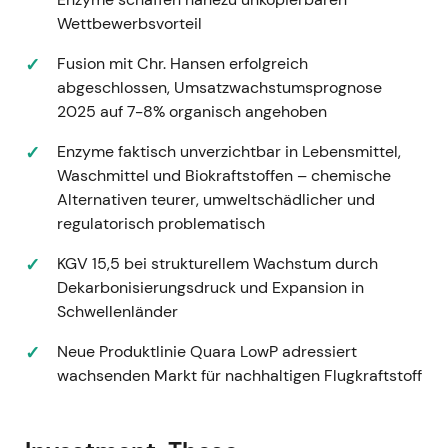
DKK 80–81 Mrd. / ca. 12,3 Mrd. USD).
[37]
[39]
Wettbewerbsvorteil
[41]
Narrativ:
Die Ankündigung löste erhebliche
Fusion mit Chr. Hansen erfolgreich
Skepsis unter Investoren aus – der hohe
abgeschlossen, Umsatzwachstumsprognose
Aufschlag und ambitionierte
2025 auf 7-8% organisch angehoben
Synergieerwartungen wurden kritisch
Enzyme faktisch unverzichtbar in Lebensmittel,
gesehen; Analysten warnten vor Überzahlung
Waschmittel und Biokraftstoffen – chemische
und Integrationsrisiken, und der Markt
Alternativen teurer, umweltschädlicher und
bestrafte Novozymes unmittelbar.
[38]
[44]
regulatorisch problematisch
Charttechnik:
Scharfer Kursrückgang /
deutlicher Volatilitätsanstieg (mehrtägiger
KGV 15,5 bei strukturellem Wachstum durch
Ausverkauf vom vorherigen Trendniveau).
[44]
Dekarbonisierungsdruck und Expansion in
---
Schwellenländer
Neue Produktlinie Quara LowP adressiert
2023‑03‑30 — Aktionäre stimmen der
wachsenden Markt für nachhaltigen Flugkraftstoff
Transaktion zu
Ereignis:
Die außerordentlichen
Hauptversammlungen beider Unternehmen –