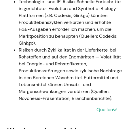
Technologie- und IP-Risiko: Schnelle Fortschritte
[23]
[18]
[24]
in gerichteter Evolution und Synthetic-Biology-
Charttechnik:
Ausgeprägte Volatilität nach
Plattformen (z.B. Codexis, Ginkgo) könnten
dem Re-Listing, gefolgt von einer
Produktlebenszyklen verkürzen und erhöhte
Konsolidierungsphase in Erwartung erster
F&E-Ausgaben erforderlich machen, um die
gemeinsamer Finanzzahlen und
Marktposition zu behaupten (Quellen: Codexis;
Synergiebelege.
[14]
[13]
Ginkgo).
Risiken durch Zyklikalität in der Lieferkette, bei
---
Rohstoffen und auf den Endmärkten — Volatilität
2024–2025 — Integration, Divestitur-
bei Energie- und Rohstoffkosten,
Umsetzung und Neubewertungspfad
Produktionsstörungen sowie zyklische Nachfrage
in den Bereichen Waschmittel, Futtermittel und
Ereignis:
Umsetzung der EU-Auflagen
Lebensmittel können Umsatz- und
(Veräußerung der Laktase-Aktivitäten) sowie
Margenschwankungen verstärken (Quellen:
aktive Integrations- und Synergieprogramme;
Novonesis-Präsentation; Branchenberichte).
Investorenmaterialien und Roadshows legten
Pro-forma-Kapitalstruktur und Synergieziele
Quellen
dar; die Berichterstattung für 2023 wurde
aufgrund der Transaktion zeitlich angepasst.
[53]
[65]
[16]
[66]