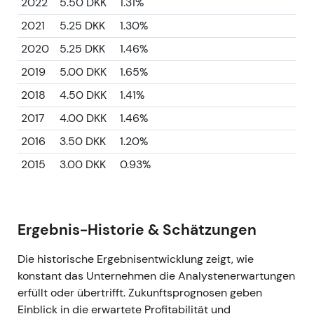
2022
5.50 DKK
1.31%
2021
5.25 DKK
1.30%
2020
5.25 DKK
1.46%
2019
5.00 DKK
1.65%
2018
4.50 DKK
1.41%
2017
4.00 DKK
1.46%
2016
3.50 DKK
1.20%
2015
3.00 DKK
0.93%
Ergebnis-Historie & Schätzungen
Die historische Ergebnisentwicklung zeigt, wie
konstant das Unternehmen die Analystenerwartungen
erfüllt oder übertrifft. Zukunftsprognosen geben
Einblick in die erwartete Profitabilität und