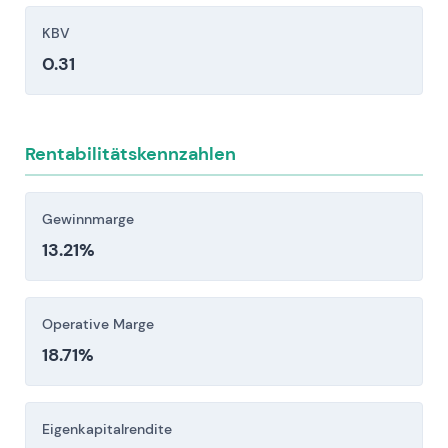
Unternehmenszusammenschlüssen und
Marktüberprüfungen — erforderliche
KBV
Desinvestitionen oder laufende Compliance-
0.31
und Integrationskosten können Skalierbarkeit
und Rentabilität beeinträchtigen (Quellen:
Novonesis-Mitteilung; Nasdaq-Unterlagen).
Rentabilitätskennzahlen
Technologie- und IP-Risiko: Schnelle Fortschritte
in gerichteter Evolution und Synthetic-Biology-
Plattformen (z.B. Codexis, Ginkgo) könnten
Gewinnmarge
Produktlebenszyklen verkürzen und erhöhte
13.21%
F&E-Ausgaben erforderlich machen, um die
Marktposition zu behaupten (Quellen: Codexis;
Operative Marge
Ginkgo).
Risiken durch Zyklikalität in der Lieferkette, bei
18.71%
Rohstoffen und auf den Endmärkten — Volatilität
bei Energie- und Rohstoffkosten,
Eigenkapitalrendite
Produktionsstörungen sowie zyklische Nachfrage