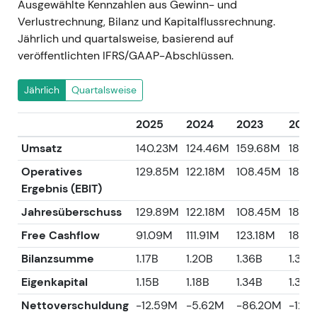
Ausgewählte Kennzahlen aus Gewinn- und
Verlustrechnung, Bilanz und Kapitalflussrechnung.
Jährlich und quartalsweise, basierend auf
veröffentlichten IFRS/GAAP-Abschlüssen.
Jährlich
Quartalsweise
2025
2024
2023
2022
Umsatz
140.23M
124.46M
159.68M
184.
Operatives
129.85M
122.18M
108.45M
182.3
Ergebnis (EBIT)
Jahresüberschuss
129.89M
122.18M
108.45M
182.3
Free Cashflow
91.09M
111.91M
123.18M
184.
Bilanzsumme
1.17B
1.20B
1.36B
1.36B
Eigenkapital
1.15B
1.18B
1.34B
1.34B
Nettoverschuldung
-12.59M
-5.62M
-86.20M
-120