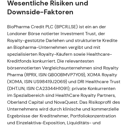
Wesentliche Risiken und
März 2024
Downside-Faktoren
Investoren-Update mit Bekräftigung der
Strategie und Zieldividende von 7 US-Cent je
BioPharma Credit PLC (BPCR.LSE) ist ein an der
Aktie (Investoren-Update).
[14]
Londoner Börse notierter Investment Trust, der
Die Wiederholung eines klaren
Royalty-gestützte Darlehen und strukturierte Kredite
Ausschüttungsziels half dabei, BPCR als
an Biopharma-Unternehmen vergibt und mit
verlässlichen Renditebringer für
spezialisierten Royalty-Käufern sowie Healthcare-
einkommensorientierte Anleger zu
Kreditfonds konkurriert. Die relevantesten
positionieren.
börsennotierten Vergleichsunternehmen sind Royalty
Stabilisierung innerhalb einer Handelsspanne;
Pharma (RPRX, ISIN GB00BMVP7Y09), XOMA Royalty
das Ausschüttungsziel diente als
(XOMA, ISIN US98419J2069) und DRI Healthcare Trust
Bewertungsanker.
(DHT.UN, ISIN CA23344H1091); private Konkurrenten
7. Februar 2025
im Spezialbereich sind HealthCare Royalty Partners,
Oberland Capital und NovaQuest. Das Risikoprofil des
RNS – Erklärung zu LumiraDx
Unternehmens wird durch klinische und kommerzielle
(portfoliospezifische Offenlegung).
[7]
Ergebnisse der Kreditnehmer, Portfoliokonzentration
Schärfte den Blick auf Einzeltitel- und
und Einzelaktiva-Exposition, Liquiditäts- und
Kontrahentenrisiken im Portfolio; Investoren