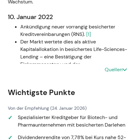
Wachstum.
10. Januar 2022
Ankündigung neuer vorrangig besicherter
Kreditvereinbarungen (RNS).
[1]
Der Markt wertete dies als aktive
Kapitalallokation in besichertes Life-Sciences-
Lending – eine Bestätigung der
Einkommensstory und der
Quellen
Ausschüttungsdeckung.
Kurzfristig konstruktiv: leichter Aufwärtstrend,
da die Meldung die Renditeerwartungen
Wichtigste Punkte
untermauerte.
16. März 2022
Von der Empfehlung (24. Januar 2026)
Spezialisierter Kreditgeber für Biotech- und
Abschluss einer neuen vorrangig besicherten
Pharmaunternehmen mit besicherten Darlehen
Kreditvereinbarung über bis zu 50 Mio. USD
(RNS).
[1]
Dividendenrendite von 7,78% bei Kurs nahe 52-