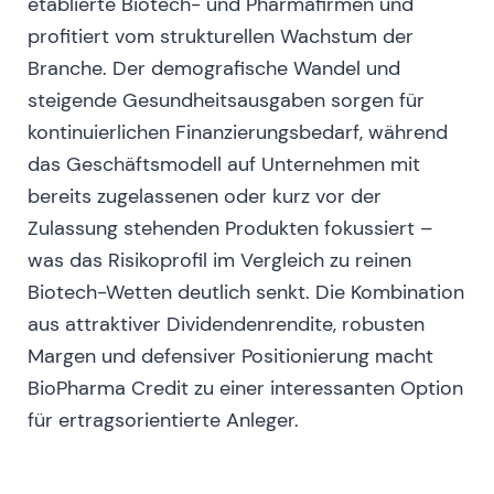
etablierte Biotech- und Pharmafirmen und
31. Dezember 2023 (Jahresergebnisse
profitiert vom strukturellen Wachstum der
veröffentlicht Juni 2024)
Branche. Der demografische Wandel und
Veröffentlichung der Jahresergebnisse und
steigende Gesundheitsausgaben sorgen für
des Geschäftsberichts für das Geschäftsjahr
kontinuierlichen Finanzierungsbedarf, während
zum 31. Dezember 2023 (Jahresbericht und
das Geschäftsmodell auf Unternehmen mit
RNS).
[9]
[11]
Der Gewinn je Aktie fiel 2023 niedriger aus als
bereits zugelassenen oder kurz vor der
2022 und erinnerte Investoren an die
Zulassung stehenden Produkten fokussiert –
Ergebnisvolatilität, die mit realisierten und
was das Risikoprofil im Vergleich zu reinen
nicht realisierten Portfoliopositionen
Biotech-Wetten deutlich senkt. Die Kombination
einhergeht; das Mandat blieb
aus attraktiver Dividendenrendite, robusten
einkommensorientiert, kein reines
Wachstumsvehikel.
[10]
Margen und defensiver Positionierung macht
Phase mit Korrekturbewegungen und einer
BioPharma Credit zu einer interessanten Option
Seitwärtsbewegung, unterbrochen von
für ertragsorientierte Anleger.
episodischen Rücksetzern, während die
Ergebnisvolatilität verdaut wurde.