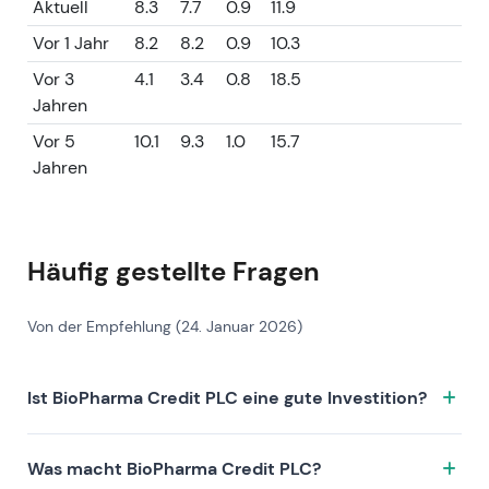
Aktuell
8.3
7.7
0.9
11.9
Vor 1 Jahr
8.2
8.2
0.9
10.3
Vor 3
4.1
3.4
0.8
18.5
Jahren
Vor 5
10.1
9.3
1.0
15.7
Jahren
Häufig gestellte Fragen
Von der Empfehlung (24. Januar 2026)
Ist BioPharma Credit PLC eine gute Investition?
BioPharma Credit PLC hat einen Leeway-Score von
Was macht BioPharma Credit PLC?
61.8/100, was als Excellent eingestuft wird. Der