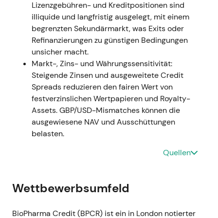
Lizenzgebühren- und Kreditpositionen sind
Investmentportfolio
illiquide und langfristig ausgelegt, mit einem
(Portfoliozusammensetzung und Positionen).
begrenzten Sekundärmarkt, was Exits oder
[5]
Refinanzierungen zu günstigen Bedingungen
Erhöhte Transparenz zu den Engagements
unsicher macht.
reduzierte die Unsicherheit für einen Teil der
Markt-, Zins- und Währungssensitivität:
Investoren und ermöglichte eine taktische
Steigende Zinsen und ausgeweitete Credit
Neubewertung bei jenen, die auf Kreditqualität
Spreads reduzieren den fairen Wert von
fokussiert sind.
festverzinslichen Wertpapieren und Royalty-
Seitwärtsbewegung mit gelegentlichen
Assets. GBP/USD-Mismatches können die
positiven Impulsen bei Klarheitsmeldungen.
ausgewiesene NAV und Ausschüttungen
belasten.
29. August 2025
RNS – Transaktion in eigenen Aktien (Korrektur
Quellen
einer vorangegangenen Meldung zu
Rückkäufen und Eigenaktientransaktionen).
[4]
Wettbewerbsumfeld
Rückkaufaktivitäten – und deren Korrekturen –
signalisierten die Bereitschaft des
Managements, Kapitalrückgabemechanismen
BioPharma Credit (BPCR) ist ein in London notierter