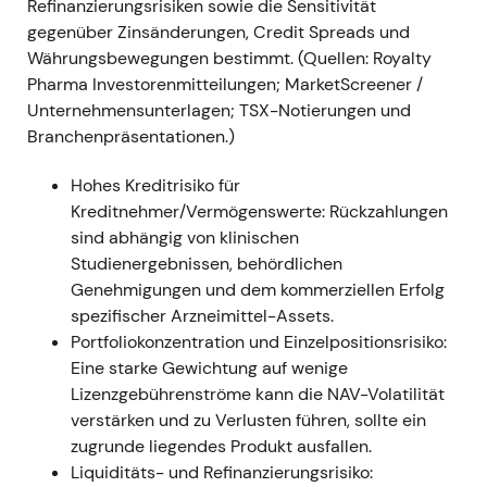
Refinanzierungsrisiken sowie die Sensitivität
rückten Kreditqualität und Rückholbarkeit
gegenüber Zinsänderungen, Credit Spreads und
einzelner Positionen stärker in den Fokus.
Währungsbewegungen bestimmt. (Quellen: Royalty
Kurzfristige Volatilität und Kursrücksetzer
Pharma Investorenmitteilungen; MarketScreener /
infolge der positionsspezifischen Meldung.
Unternehmensunterlagen; TSX-Notierungen und
Branchenpräsentationen.)
6. Mai 2025
RNS – Update zu Investitionen
Hohes Kreditrisiko für
(Portfolioaktivitäten offengelegt).
[6]
Kreditnehmer/Vermögenswerte: Rückzahlungen
Das Management signalisierte aktives
sind abhängig von klinischen
Portfoliomanagement durch Realisierungen
Studienergebnissen, behördlichen
und Reinvestitionen; Investoren werteten dies
Genehmigungen und dem kommerziellen Erfolg
als umsichtiges Kreditmanagement in einem
spezifischer Arzneimittel-Assets.
unsicheren Marktumfeld.
Portfoliokonzentration und Einzelpositionsrisiko:
Unruhige Kursbewegungen, während der
Eine starke Gewichtung auf wenige
Markt die Risikoexpositionen neu bewertete.
Lizenzgebührenströme kann die NAV-Volatilität
verstärken und zu Verlusten führen, sollte ein
30. Mai 2025
zugrunde liegendes Produkt ausfallen.
Liquiditäts- und Refinanzierungsrisiko:
RNS – Weiteres Update zum