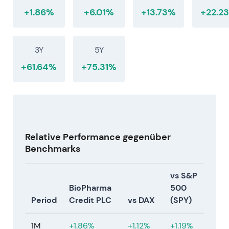
+1.86%
+6.01%
+13.73%
+22.2
3Y
5Y
+61.64%
+75.31%
Relative Performance gegenüber
Benchmarks
vs S&P
BioPharma
500
Period
Credit PLC
vs DAX
(SPY)
1M
+1.86%
+1.12%
+1.19%