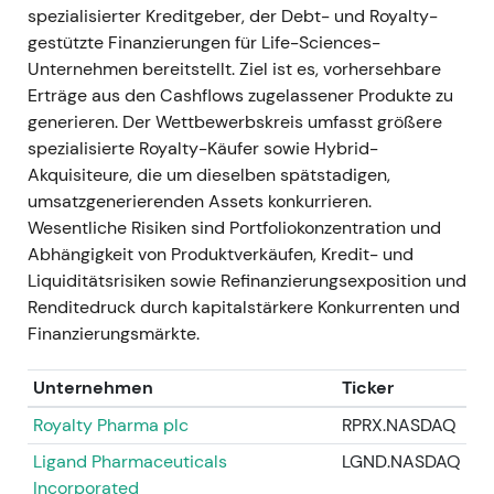
einzusetzen; viele Marktteilnehmer
spezialisierter Kreditgeber, der Debt- und Royalty-
interpretierten dies als Zeichen, dass das
gestützte Finanzierungen für Life-Sciences-
Management die Aktie für unterbewertet hält.
Unternehmen bereitstellt. Ziel ist es, vorhersehbare
Technische Unterstützung baute sich auf; die
Erträge aus den Cashflows zugelassener Produkte zu
Rückkäufe wirkten als Kursboden.
generieren. Der Wettbewerbskreis umfasst größere
spezialisierte Royalty-Käufer sowie Hybrid-
24. September 2025
Akquisiteure, die um dieselben spätstadigen,
Halbjahresbericht (H1) veröffentlicht (RNS).
[8]
umsatzgenerierenden Assets konkurrieren.
Die H1-Offenlegung betonte weiterhin
Wesentliche Risiken sind Portfoliokonzentration und
Einkommensgenerierung und Kreditmonitoring
Abhängigkeit von Produktverkäufen, Kredit- und
im Portfolio; Investoren blieben auf die
Liquiditätsrisiken sowie Refinanzierungsexposition und
Nachhaltigkeit der Ausschüttungen fokussiert.
Renditedruck durch kapitalstärkere Konkurrenten und
Anhaltende Seitwärtsbewegung ohne
Finanzierungsmärkte.
entscheidenden Ausbruch.
Unternehmen
Ticker
31. Dezember 2025
Royalty Pharma plc
RPRX.NASDAQ
Veröffentlichung der Finanzkennzahlen zum
Ligand Pharmaceuticals
LGND.NASDAQ
Jahresende: Aktienkurs (laut Website) 0,9160
Incorporated