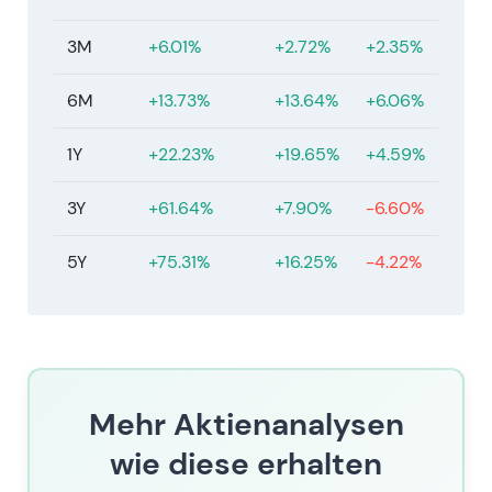
3M
+6.01%
+2.72%
+2.35%
6M
+13.73%
+13.64%
+6.06%
1Y
+22.23%
+19.65%
+4.59%
3Y
+61.64%
+7.90%
-6.60%
5Y
+75.31%
+16.25%
-4.22%
Mehr Aktienanalysen
wie diese erhalten