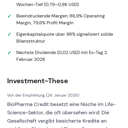
Signalisierte Umfang und Appetit beim
Wochen-Tief (0,79–0,96 USD)
Underwriting; stärkte das Vertrauen der
Investoren in einen wiederholbaren Deal-Flow.
Beeindruckende Margen: 86,9% Operating
Phase erneuter Akkumulation und Erholung
Margin, 79,6% Profit Margin
von vorangegangenen Unterstützungszonen.
Eigenkapitalquote über 98% signalisiert solide
Bilanzstruktur
3. November 2022
Das Unternehmen kommentierte, man sei auf
Nächste Dividende (0,02 USD) mit Ex-Tag 2.
Kurs für eine starke – möglicherweise
Februar 2026
rekordverdächtige – NAV-Gesamtrendite im
Gesamtjahr (RNS-Kommentar).
[1]
Investment-These
Die Marktwahrnehmung verschob sich
kurzzeitig in Richtung Outperformance
gegenüber Peers bei NAV-Kennzahlen; die
Von der Empfehlung (24. Januar 2026)
„Einkommen plus NAV-Upside"-Story wurde
BioPharma Credit besetzt eine Nische im Life-
erneut bestätigt.
Science-Sektor, die oft übersehen wird: Die
Kurze Rally- und Momentumphase rund um
Gesellschaft vergibt besicherte Kredite an
die NAV-Outperformance-Kommunikation.