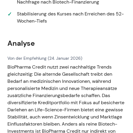
Nachfrage nach Biotech-Finanzierung
2025; der Markt behandelt BPCR zunehmend
als ausschüttungsgetriebenes Value-
Stabilisierung des Kurses nach Erreichen des 52-
Proposition (Kurserholung plus anhaltender
Wochen-Tiefs
Deal-Flow).
[2]
Kurzfristige Erholung und
Abschlagskompression gegenüber dem
Analyse
späten 2025; die technische Ausgangslage ist
konstruktiver als die Korrekturphase von 2024
Von der Empfehlung (24. Januar 2026)
bis 2025.
BioPharma Credit nutzt zwei nachhaltige Trends
gleichzeitig: Die alternde Gesellschaft treibt den
Bedarf an medizinischen Innovationen, während
personalisierte Medizin und neue Therapieansätze
zusätzliche Finanzierungsbedarfe schaffen. Das
diversifizierte Kreditportfolio mit Fokus auf besicherte
Darlehen an Life-Science-Firmen bietet eine gewisse
Stabilität, auch wenn Zinsentwicklung und Marktlage
Einflussfaktoren bleiben. Anders als reine Biotech-
Investments ist BioPharma Credit nur indirekt von