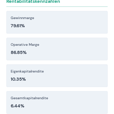
Rentabilitätskennzahlen
Lizenzgebühren- und Kreditpositionen sind
illiquide und langfristig ausgelegt, mit einem
Gewinnmarge
begrenzten Sekundärmarkt, was Exits oder
79.61%
Refinanzierungen zu günstigen Bedingungen
unsicher macht.
Markt-, Zins- und Währungssensitivität:
Operative Marge
Steigende Zinsen und ausgeweitete Credit
86.85%
Spreads reduzieren den fairen Wert von
festverzinslichen Wertpapieren und Royalty-
Assets. GBP/USD-Mismatches können die
Eigenkapitalrendite
ausgewiesene NAV und Ausschüttungen
10.35%
belasten.
Anleger sollten diese Risikofaktoren vor einer
Gesamtkapitalrendite
Investitionsentscheidung sorgfältig berücksichtigen.
6.44%