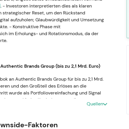
]
. - Investoren interpretierten dies als klaren
 strategischer Reset, um den Rückstand
ital aufzuholen; Glaubwürdigkeit und Umsetzung
te. - Konstruktive Phase mit
ich im Erholungs- und Rotationsmodus, da der
rte.
Authentic Brands Group (bis zu 2,1 Mrd. Euro)
ebok an Authentic Brands Group für bis zu 2,1 Mrd.
ieren und den Großteil des Erlöses an die
chritt wurde als Portfoliovereinfachung und Signal
nkung und freies Kapital stützten die
Quellen
ver Katalysator mit taktischem Kursanstieg; die
gesamt konstruktiven Trends.
ownside-Faktoren