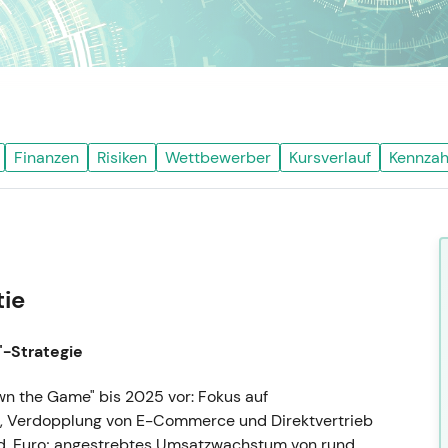
Finanzen
Risiken
Wettbewerber
Kursverlauf
Kennzah
tie
"-Strategie
Own the Game" bis 2025 vor: Fokus auf
n, Verdopplung von E-Commerce und Direktvertrieb
 Mrd. Euro; angestrebtes Umsatzwachstum von rund