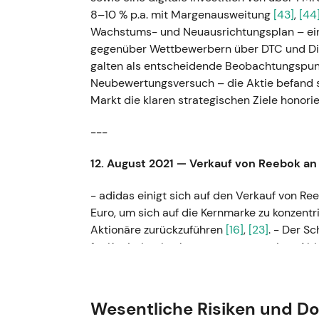
8–10 % p.a. mit Margenausweitung
[43]
,
[44
Wachstums- und Neuausrichtungsplan – ein
gegenüber Wettbewerbern über DTC und Dig
galten als entscheidende Beobachtungspunk
Neubewertungsversuch – die Aktie befand s
Markt die klaren strategischen Ziele honorie
---
12. August 2021 — Verkauf von Reebok an 
- adidas einigt sich auf den Verkauf von Re
Euro, um sich auf die Kernmarke zu konzentr
Aktionäre zurückzuführen
[16]
,
[23]
. - Der S
für Kapitalrückgaben gewertet; weniger Able
Wachstumsgeschichte. - Kurzfristiger positi
Kursentwicklung blieb im Rahmen eines ins
Wesentliche Risiken und D
---