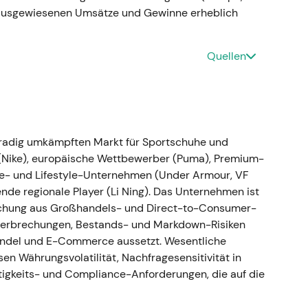
 übertragbar sein könnte, gepaart mit Skepsis,
 ausgewiesenen Umsätze und Gewinne erheblich
turen in dieser Größenordnung wirken würden. -
itten eines übergeordneten Abwärtstrends; das
 Katalysator.
Quellen
aft zunächst überprüft, dann beendet
hgradig umkämpften Markt für Sportschuhe und
 (Nike), europäische Wettbewerber (Puma), Premium-
h öffentlichen Kontroversen zunächst auf den
ce- und Lifestyle-Unternehmen (Under Armour, VF
2022; Produktion, Verkauf und Zahlungen werden
nde regionale Player (Li Ning). Das Unternehmen ist
fer von rund 200–300 Mio. Euro wird erwartet – mit
Mischung aus Großhandels- und Direct-to-Consumer-
23
[4]
,
[1]
,
[2]
. - Eine entschlossene Entscheidung aus
nterbrechungen, Bestands- und Markdown-Risiken
rziellen Kosten – die Wahrnehmung des Marktes
andel und E-Commerce aussetzt. Wesentliche
umsgeschichte auf Krisenmanagement und
sen Währungsvolatilität, Nachfragesensitivität in
rhebliche Lagerbestandsabschreibungen und
igkeits- und Compliance-Anforderungen, die auf die
 panikartigen Zügen, da die Aktie den plötzlichen
ten Produktlinie einpreiste.