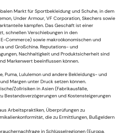
, später vollständige Einstellung
obalen Markt für Sportbekleidung und Schuhe, in dem
lemon, Under Armour, VF Corporation, Skechers sowie
Russland nach dem Einmarsch in die Ukraine aus
rktanteile kämpfen. Das Geschäft ist einer
n; das materielle Umsatzrisiko für 2022 wurde auf
zt, schnellen Verschiebungen in den
,
[40]
. - Die geopolitische Lage erzeugte einen
nd E-Commerce) sowie makroökonomischen und
en Mehraufwand; Investoren versuchten, die
ika und Großchina. Reputations- und
n Schritt aus Reputationsgründen aber weitgehend.
ngungen, Nachhaltigkeit und Produktsicherheit sind
der Markt das geopolitische Risiko in die
und Markenwert beeinflussen können.
.
ike, Puma, Lululemon und andere Bekleidungs- und
e und Margen unter Druck setzen können.
sche/Zollrisiken in Asien (Fabrikausfälle,
jørn Gulden als Nachfolger bestätigt (ab 1.
 zu Bestandsverzögerungen und Kostensteigerungen
aus Arbeitspraktiken, Überprüfungen zu
r 2023 an; Puma-CEO Bjørn Gulden wird als
kalienkonformität, die zu Ermittlungen, Bußgeldern
ber 2022 bestätigt, Amtsantritt 1. Januar 2023)
r gemischt – Erleichterung und Optimismus, dass
brauchernachfrage in Schlüsselregionen (Europa,