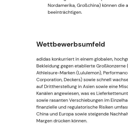
Guldens Erfahrung aus dem Puma-Turnaround
Nordamerika, Großchina) können die
wie schnell kulturelle und operative Korrek
beeinträchtigen.
Volatilität und Bodenbildungsversuche inm
Ereignis wirkte als potenzieller struktureller
---
Wettbewerbsumfeld
7.–25. Oktober 2022 — Yeezy-Partnersch
(Ye/Kanye)
adidas konkurriert in einem globalen, hoc
Bekleidung gegen etablierte Großkonzerne
- adidas stellt die Yeezy-Partnerschaft nac
Athleisure-Marken (Lululemon), Performan
Prüfstand und beendet sie am 25. Oktober 
Corporation, Deckers) sowie schnell wachse
eingestellt, ein unmittelbarer Ergebnistref
auf Drittherstellung in Asien sowie eine 
größerem Umsatzeffekt bis in das Jahr 20
Kanälen angewiesen, was es Lieferkettenu
Reputationssicht, aber mit enormen komme
sowie rasanten Verschiebungen im Einzelh
schwenkte von einer langfristigen Wachst
finanzielle und regulatorische Risiken umfas
Kapitalerhalt um; Investoren fürchteten e
China und Europa sowie steigende Nachhalt
Margenschäden. - Scharfer Kursrückgang mit
Margen drücken können.
Wegfall einer margenstarken und nachgefrag