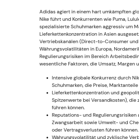
März 2022 — Russland-Geschäft ausgesetzt
Adidas agiert in einem hart umkämpften gl
Nike führt und Konkurrenten wie Puma, Lulu
- adidas setzt Filialen und E-Commerce in 
spezialisierte Schuhmarken aggressiv um Ma
und stellt den Betrieb später vollständig ei
Lieferkettenkonzentration in Asien ausgeset
rund 100–250 Mio. Euro geschätzt
[37]
,
[39]
Vertriebskanälen (Direct-to-Consumer u
unmittelbaren Ergebnistreffer und operativ
Währungsvolatilitäten in Europa, Nordamer
Einmalkosten zu beziffern, akzeptierten de
Regulierungsrisiken im Bereich Arbeitsbedi
- Kursrückgang mit erhöhter Volatilität, da 
wesentliche Faktoren, die Umsatz, Margen 
kurzfristigen Gewinnerwartungen einpreiste
Intensive globale Konkurrenz durch N
---
Schuhmarken, die Preise, Marktanteil
Lieferkettenkonzentration und geopoliti
August–November 2022 — CEO-Nachfolge: B
Spitzenwerte bei Versandkosten), die
Januar 2023)
führen können.
Reputations- und Regulierungsrisiken 
- Kasper Rørsted kündigt seinen Abgang fü
Zwangsarbeit sowie Umwelt- und Chemi
Nachfolger benannt (Ernennung am 8. Novem
oder Vertragsverlusten führen können.
[71]
,
[68]
. - Die Reaktion der Investoren wa
Währungsvolatilität und zyklische Ver