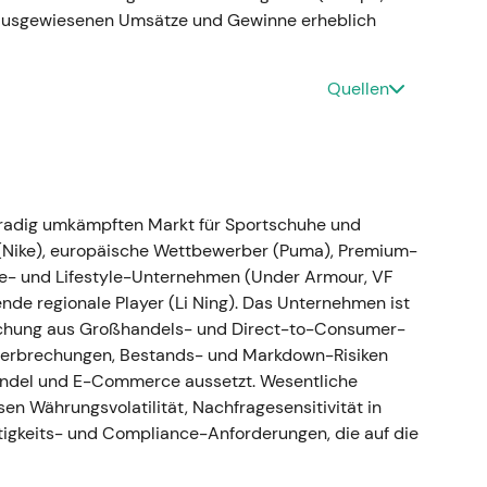
 übertragbar sein könnte, gepaart mit Skepsis,
 ausgewiesenen Umsätze und Gewinne erheblich
turen in dieser Größenordnung wirken würden. -
itten eines übergeordneten Abwärtstrends; das
 Katalysator.
Quellen
aft zunächst überprüft, dann beendet
hgradig umkämpften Markt für Sportschuhe und
 (Nike), europäische Wettbewerber (Puma), Premium-
h öffentlichen Kontroversen zunächst auf den
ce- und Lifestyle-Unternehmen (Under Armour, VF
2022; Produktion, Verkauf und Zahlungen werden
nde regionale Player (Li Ning). Das Unternehmen ist
fer von rund 200–300 Mio. Euro wird erwartet – mit
Mischung aus Großhandels- und Direct-to-Consumer-
23
[4]
,
[1]
,
[2]
. - Eine entschlossene Entscheidung aus
nterbrechungen, Bestands- und Markdown-Risiken
rziellen Kosten – die Wahrnehmung des Marktes
andel und E-Commerce aussetzt. Wesentliche
umsgeschichte auf Krisenmanagement und
sen Währungsvolatilität, Nachfragesensitivität in
rhebliche Lagerbestandsabschreibungen und
igkeits- und Compliance-Anforderungen, die auf die
 panikartigen Zügen, da die Aktie den plötzlichen
ten Produktlinie einpreiste.