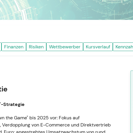
Finanzen
Risiken
Wettbewerber
Kursverlauf
Kennzah
tie
"-Strategie
Own the Game" bis 2025 vor: Fokus auf
n, Verdopplung von E-Commerce und Direktvertrieb
 Mrd. Euro; angestrebtes Umsatzwachstum von rund