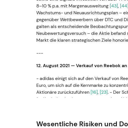
8–10 % p.a. mit Margenausweitung
[43]
,
[44
Wachstums- und Neuausrichtungsplan – ein
gegenüber Wettbewerbern über DTC und Dig
galten als entscheidende Beobachtungspunk
Neubewertungsversuch – die Aktie befand s
Markt die klaren strategischen Ziele honorie
---
12. August 2021 — Verkauf von Reebok an 
- adidas einigt sich auf den Verkauf von Re
Euro, um sich auf die Kernmarke zu konzentr
Aktionäre zurückzuführen
[16]
,
[23]
. - Der S
für Kapitalrückgaben gewertet; weniger Able
Wachstumsgeschichte. - Kurzfristiger positi
Kursentwicklung blieb im Rahmen eines ins
Wesentliche Risiken und D
---