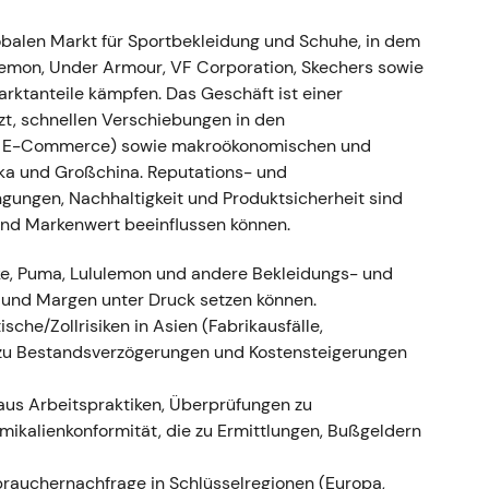
, später vollständige Einstellung
obalen Markt für Sportbekleidung und Schuhe, in dem
lemon, Under Armour, VF Corporation, Skechers sowie
Russland nach dem Einmarsch in die Ukraine aus
rktanteile kämpfen. Das Geschäft ist einer
n; das materielle Umsatzrisiko für 2022 wurde auf
zt, schnellen Verschiebungen in den
,
[40]
. - Die geopolitische Lage erzeugte einen
nd E-Commerce) sowie makroökonomischen und
en Mehraufwand; Investoren versuchten, die
ika und Großchina. Reputations- und
n Schritt aus Reputationsgründen aber weitgehend.
ngungen, Nachhaltigkeit und Produktsicherheit sind
der Markt das geopolitische Risiko in die
und Markenwert beeinflussen können.
.
ike, Puma, Lululemon und andere Bekleidungs- und
e und Margen unter Druck setzen können.
sche/Zollrisiken in Asien (Fabrikausfälle,
jørn Gulden als Nachfolger bestätigt (ab 1.
 zu Bestandsverzögerungen und Kostensteigerungen
aus Arbeitspraktiken, Überprüfungen zu
r 2023 an; Puma-CEO Bjørn Gulden wird als
kalienkonformität, die zu Ermittlungen, Bußgeldern
ber 2022 bestätigt, Amtsantritt 1. Januar 2023)
r gemischt – Erleichterung und Optimismus, dass
brauchernachfrage in Schlüsselregionen (Europa,