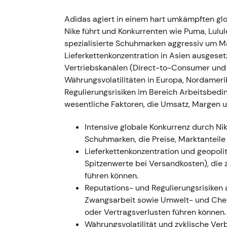
März 2022 — Russland-Geschäft ausgesetzt
Adidas agiert in einem hart umkämpften gl
Nike führt und Konkurrenten wie Puma, Lulu
- adidas setzt Filialen und E-Commerce in 
spezialisierte Schuhmarken aggressiv um Ma
und stellt den Betrieb später vollständig ei
Lieferkettenkonzentration in Asien ausgeset
rund 100–250 Mio. Euro geschätzt
[37]
,
[39]
Vertriebskanälen (Direct-to-Consumer u
unmittelbaren Ergebnistreffer und operativ
Währungsvolatilitäten in Europa, Nordamer
Einmalkosten zu beziffern, akzeptierten de
Regulierungsrisiken im Bereich Arbeitsbedi
- Kursrückgang mit erhöhter Volatilität, da 
wesentliche Faktoren, die Umsatz, Margen 
kurzfristigen Gewinnerwartungen einpreiste
Intensive globale Konkurrenz durch N
---
Schuhmarken, die Preise, Marktanteil
Lieferkettenkonzentration und geopoliti
August–November 2022 — CEO-Nachfolge: B
Spitzenwerte bei Versandkosten), die
Januar 2023)
führen können.
Reputations- und Regulierungsrisiken 
- Kasper Rørsted kündigt seinen Abgang fü
Zwangsarbeit sowie Umwelt- und Chemi
Nachfolger benannt (Ernennung am 8. Novem
oder Vertragsverlusten führen können.
[71]
,
[68]
. - Die Reaktion der Investoren wa
Währungsvolatilität und zyklische Ver