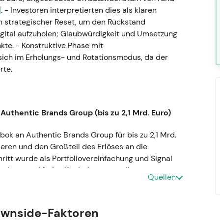
]
. - Investoren interpretierten dies als klaren
 strategischer Reset, um den Rückstand
ital aufzuholen; Glaubwürdigkeit und Umsetzung
te. - Konstruktive Phase mit
ich im Erholungs- und Rotationsmodus, da der
rte.
Authentic Brands Group (bis zu 2,1 Mrd. Euro)
ebok an Authentic Brands Group für bis zu 2,1 Mrd.
ieren und den Großteil des Erlöses an die
chritt wurde als Portfoliovereinfachung und Signal
nkung und freies Kapital stützten die
Quellen
ver Katalysator mit taktischem Kursanstieg; die
gesamt konstruktiven Trends.
ownside-Faktoren