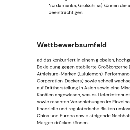
Guldens Erfahrung aus dem Puma-Turnaround
Nordamerika, Großchina) können die
wie schnell kulturelle und operative Korrek
beeinträchtigen.
Volatilität und Bodenbildungsversuche inm
Ereignis wirkte als potenzieller struktureller
---
Wettbewerbsumfeld
7.–25. Oktober 2022 — Yeezy-Partnersch
(Ye/Kanye)
adidas konkurriert in einem globalen, hoc
Bekleidung gegen etablierte Großkonzerne
- adidas stellt die Yeezy-Partnerschaft nac
Athleisure-Marken (Lululemon), Performan
Prüfstand und beendet sie am 25. Oktober 
Corporation, Deckers) sowie schnell wachse
eingestellt, ein unmittelbarer Ergebnistref
auf Drittherstellung in Asien sowie eine 
größerem Umsatzeffekt bis in das Jahr 20
Kanälen angewiesen, was es Lieferkettenu
Reputationssicht, aber mit enormen komme
sowie rasanten Verschiebungen im Einzelh
schwenkte von einer langfristigen Wachst
finanzielle und regulatorische Risiken umfas
Kapitalerhalt um; Investoren fürchteten e
China und Europa sowie steigende Nachhalt
Margenschäden. - Scharfer Kursrückgang mit
Margen drücken können.
Wegfall einer margenstarken und nachgefrag