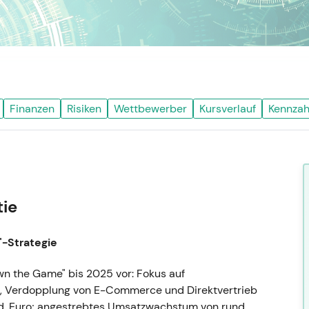
Finanzen
Risiken
Wettbewerber
Kursverlauf
Kennzah
tie
"-Strategie
Own the Game" bis 2025 vor: Fokus auf
n, Verdopplung von E-Commerce und Direktvertrieb
 Mrd. Euro; angestrebtes Umsatzwachstum von rund