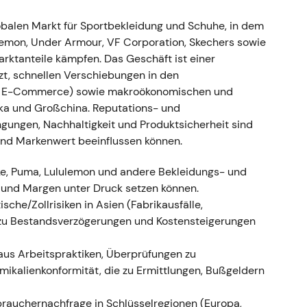
, später vollständige Einstellung
obalen Markt für Sportbekleidung und Schuhe, in dem
lemon, Under Armour, VF Corporation, Skechers sowie
Russland nach dem Einmarsch in die Ukraine aus
rktanteile kämpfen. Das Geschäft ist einer
n; das materielle Umsatzrisiko für 2022 wurde auf
zt, schnellen Verschiebungen in den
,
[40]
. - Die geopolitische Lage erzeugte einen
nd E-Commerce) sowie makroökonomischen und
en Mehraufwand; Investoren versuchten, die
ika und Großchina. Reputations- und
n Schritt aus Reputationsgründen aber weitgehend.
ngungen, Nachhaltigkeit und Produktsicherheit sind
der Markt das geopolitische Risiko in die
und Markenwert beeinflussen können.
.
ike, Puma, Lululemon und andere Bekleidungs- und
e und Margen unter Druck setzen können.
sche/Zollrisiken in Asien (Fabrikausfälle,
jørn Gulden als Nachfolger bestätigt (ab 1.
 zu Bestandsverzögerungen und Kostensteigerungen
aus Arbeitspraktiken, Überprüfungen zu
r 2023 an; Puma-CEO Bjørn Gulden wird als
kalienkonformität, die zu Ermittlungen, Bußgeldern
ber 2022 bestätigt, Amtsantritt 1. Januar 2023)
r gemischt – Erleichterung und Optimismus, dass
brauchernachfrage in Schlüsselregionen (Europa,