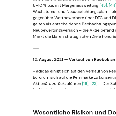
8–10 % p.a. mit Margenausweitung
[43]
,
[44
Wachstums- und Neuausrichtungsplan – ein
gegenüber Wettbewerbern über DTC und Dig
galten als entscheidende Beobachtungspunk
Neubewertungsversuch – die Aktie befand s
Markt die klaren strategischen Ziele honorie
---
12. August 2021 — Verkauf von Reebok an 
- adidas einigt sich auf den Verkauf von Re
Euro, um sich auf die Kernmarke zu konzentr
Aktionäre zurückzuführen
[16]
,
[23]
. - Der S
für Kapitalrückgaben gewertet; weniger Able
Wachstumsgeschichte. - Kurzfristiger positi
Kursentwicklung blieb im Rahmen eines ins
Wesentliche Risiken und D
---