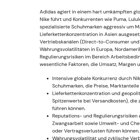
März 2022 — Russland-Geschäft ausgesetzt
Adidas agiert in einem hart umkämpften gl
Nike führt und Konkurrenten wie Puma, Lulu
- adidas setzt Filialen und E-Commerce in 
spezialisierte Schuhmarken aggressiv um Ma
und stellt den Betrieb später vollständig ei
Lieferkettenkonzentration in Asien ausgeset
rund 100–250 Mio. Euro geschätzt
[37]
,
[39]
Vertriebskanälen (Direct-to-Consumer u
unmittelbaren Ergebnistreffer und operativ
Währungsvolatilitäten in Europa, Nordamer
Einmalkosten zu beziffern, akzeptierten de
Regulierungsrisiken im Bereich Arbeitsbedi
- Kursrückgang mit erhöhter Volatilität, da 
wesentliche Faktoren, die Umsatz, Margen 
kurzfristigen Gewinnerwartungen einpreiste
Intensive globale Konkurrenz durch N
---
Schuhmarken, die Preise, Marktanteil
Lieferkettenkonzentration und geopoliti
August–November 2022 — CEO-Nachfolge: B
Spitzenwerte bei Versandkosten), die
Januar 2023)
führen können.
Reputations- und Regulierungsrisiken 
- Kasper Rørsted kündigt seinen Abgang fü
Zwangsarbeit sowie Umwelt- und Chemi
Nachfolger benannt (Ernennung am 8. Novem
oder Vertragsverlusten führen können.
[71]
,
[68]
. - Die Reaktion der Investoren wa
Währungsvolatilität und zyklische Ver