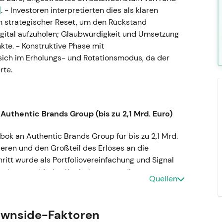
]
. - Investoren interpretierten dies als klaren
 strategischer Reset, um den Rückstand
ital aufzuholen; Glaubwürdigkeit und Umsetzung
te. - Konstruktive Phase mit
ich im Erholungs- und Rotationsmodus, da der
rte.
Authentic Brands Group (bis zu 2,1 Mrd. Euro)
ebok an Authentic Brands Group für bis zu 2,1 Mrd.
ieren und den Großteil des Erlöses an die
chritt wurde als Portfoliovereinfachung und Signal
nkung und freies Kapital stützten die
Quellen
ver Katalysator mit taktischem Kursanstieg; die
gesamt konstruktiven Trends.
ownside-Faktoren