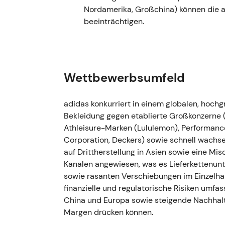
Guldens Erfahrung aus dem Puma-Turnaround
Nordamerika, Großchina) können die
wie schnell kulturelle und operative Korrek
beeinträchtigen.
Volatilität und Bodenbildungsversuche inm
Ereignis wirkte als potenzieller struktureller
---
Wettbewerbsumfeld
7.–25. Oktober 2022 — Yeezy-Partnersch
(Ye/Kanye)
adidas konkurriert in einem globalen, hoc
Bekleidung gegen etablierte Großkonzerne
- adidas stellt die Yeezy-Partnerschaft nac
Athleisure-Marken (Lululemon), Performan
Prüfstand und beendet sie am 25. Oktober 
Corporation, Deckers) sowie schnell wachse
eingestellt, ein unmittelbarer Ergebnistref
auf Drittherstellung in Asien sowie eine 
größerem Umsatzeffekt bis in das Jahr 20
Kanälen angewiesen, was es Lieferkettenu
Reputationssicht, aber mit enormen komme
sowie rasanten Verschiebungen im Einzelh
schwenkte von einer langfristigen Wachst
finanzielle und regulatorische Risiken umfas
Kapitalerhalt um; Investoren fürchteten e
China und Europa sowie steigende Nachhalt
Margenschäden. - Scharfer Kursrückgang mit
Margen drücken können.
Wegfall einer margenstarken und nachgefrag