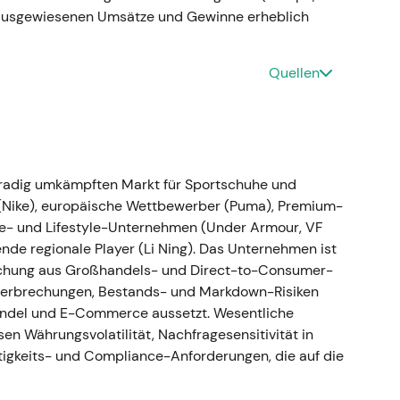
 übertragbar sein könnte, gepaart mit Skepsis,
 ausgewiesenen Umsätze und Gewinne erheblich
turen in dieser Größenordnung wirken würden. -
itten eines übergeordneten Abwärtstrends; das
 Katalysator.
Quellen
aft zunächst überprüft, dann beendet
hgradig umkämpften Markt für Sportschuhe und
 (Nike), europäische Wettbewerber (Puma), Premium-
h öffentlichen Kontroversen zunächst auf den
ce- und Lifestyle-Unternehmen (Under Armour, VF
2022; Produktion, Verkauf und Zahlungen werden
nde regionale Player (Li Ning). Das Unternehmen ist
fer von rund 200–300 Mio. Euro wird erwartet – mit
Mischung aus Großhandels- und Direct-to-Consumer-
23
[4]
,
[1]
,
[2]
. - Eine entschlossene Entscheidung aus
nterbrechungen, Bestands- und Markdown-Risiken
rziellen Kosten – die Wahrnehmung des Marktes
andel und E-Commerce aussetzt. Wesentliche
umsgeschichte auf Krisenmanagement und
sen Währungsvolatilität, Nachfragesensitivität in
rhebliche Lagerbestandsabschreibungen und
igkeits- und Compliance-Anforderungen, die auf die
 panikartigen Zügen, da die Aktie den plötzlichen
ten Produktlinie einpreiste.