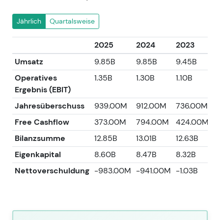
Jährlich
Quartalsweise
2025
2024
2023
2
Umsatz
9.85B
9.85B
9.45B
8
Operatives
1.35B
1.30B
1.10B
1
Ergebnis (EBIT)
Jahresüberschuss
939.00M
912.00M
736.00M
7
Free Cashflow
373.00M
794.00M
424.00M
2
Bilanzsumme
12.85B
13.01B
12.63B
1
Eigenkapital
8.60B
8.47B
8.32B
7
Nettoverschuldung
-983.00M
-941.00M
-1.03B
-