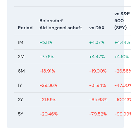
vs S&P
Beiersdorf
500
Period
Aktiengesellschaft
vs DAX
(SPY)
1M
+5.11%
+4.37%
+4.44%
3M
+7.76%
+4.47%
+4.10%
6M
-18.91%
-19.00%
-26.58
1Y
-29.36%
-31.94%
-47.00
3Y
-31.89%
-85.63%
-100.13
5Y
-20.46%
-79.52%
-99.99