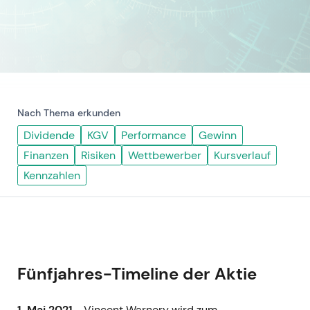
Nach Thema erkunden
Dividende
KGV
Performance
Gewinn
Finanzen
Risiken
Wettbewerber
Kursverlauf
Kennzahlen
Fünfjahres-Timeline der Aktie
1. Mai 2021
- Vincent Warnery wird zum