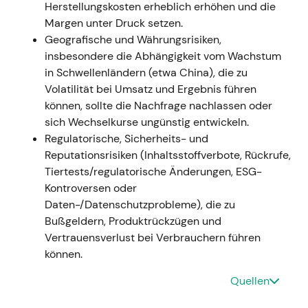
Herstellungskosten erheblich erhöhen und die
Leistungen der jüngeren Unternehmensgeschichte;
Margen unter Druck setzen.
Investoren begannen, Beiersdorf als schneller
Geografische und Währungsrisiken,
wachsenden, qualitativ hochwertigen Consumer-
insbesondere die Abhängigkeit vom Wachstum
Compounder neu zu bewerten
[15]
. - Ausbruch nach
in Schwellenländern (etwa China), die zu
oben / starker Aufwärtstrend auf Basis
Volatilität bei Umsatz und Ergebnis führen
beschleunigten Umsatzwachstums und
können, sollte die Nachfrage nachlassen oder
verbesserter Margen.
sich Wechselkurse ungünstig entwickeln.
Q1 2023 (Anfang 2023)
- Starkes organisches
Regulatorische, Sicherheits- und
Umsatzwachstum im ersten Quartal 2023
Reputationsrisiken (Inhaltsstoffverbote, Rückrufe,
gemeldet; Umsatzprognose für 2023 angehoben
Tiertests/regulatorische Änderungen, ESG-
(Ad-hoc-Meldung). - Bestätigung der Dynamik; die
Kontroversen oder
Markterwartungen verschoben sich von der
Daten-/Datenschutzprobleme), die zu
Erholung hin zu nachhaltigem zweistelligem
Bußgeldern, Produktrückzügen und
organischem Wachstum. - Fortsetzung der Rally
Vertrauensverlust bei Verbrauchern führen
und Aufwärtstrend mit erhöhter Dynamik durch
können.
2023.
Quellen
29. Feb. 2024 (Veröffentlichung der Ergebnisse