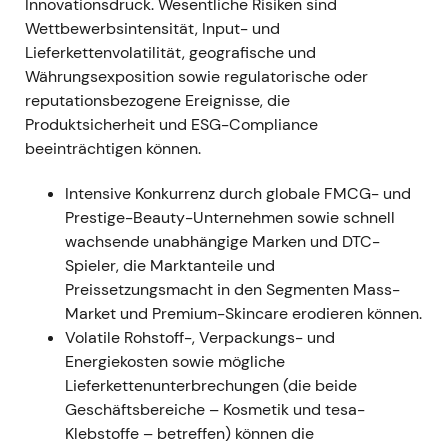
Innovationsdruck. Wesentliche Risiken sind
16. Dez. 2022
- Beiersdorf erwarb eine
Wettbewerbsintensität, Input- und
Mehrheitsbeteiligung an S-Biomedic (Mikrobiom-
Lieferkettenvolatilität, geografische und
Spezialist) zur Stärkung der Kompetenz im Bereich
Währungsexposition sowie regulatorische oder
Akne/Mikrobiom; Kaufpreis nicht veröffentlicht; S-
reputationsbezogene Ereignisse, die
Biomedic wird als eigenständiger Teil des
Produktsicherheit und ESG-Compliance
Mikrobiom-Programms geführt. - Stärkung der
beeinträchtigen können.
Derma-/F&E-Wachstumsgeschichte — Investoren
sahen darin den Aufbau von Kompetenz für
Intensive Konkurrenz durch globale FMCG- und
höherwertige Dermaangebote, kein unmittelbarer
Prestige-Beauty-Unternehmen sowie schnell
Umsatzhebel. - Bestätigende Entwicklung für den
wachsende unabhängige Marken und DTC-
strukturellen Aufwärtstrend (fundamentale
Spieler, die Marktanteile und
Unterstützung).
Preissetzungsmacht in den Segmenten Mass-
Market und Premium-Skincare erodieren können.
1. März 2023 (Veröffentlichung der Ergebnisse für
Volatile Rohstoff-, Verpackungs- und
das Geschäftsjahr 2022)
- GJ2022: Konzernumsatz
Energiekosten sowie mögliche
€8.799 Mio. (organisch +10,2 %); bereinigtes EBIT
Lieferkettenunterbrechungen (die beide
verbessert; breites Markenwachstum (NIVEA,
Geschäftsbereiche – Kosmetik und tesa-
Derma, tesa)
[13]
,
[15]
,
[18]
. - Das Unternehmen
Klebstoffe – betreffen) können die
bezeichnete das Jahr als eine der besten