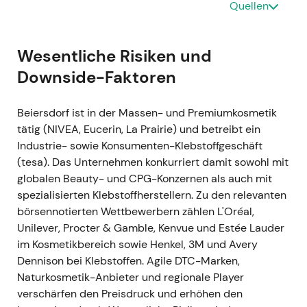
Consumer-Portfolios; Investoren sahen darin eine
Quellen
Diversifikation in margenstarke Premiummarken. -
Kurze Konsolidierung rund um die Ankündigung,
danach unterstützend für den übergeordneten
Wesentliche Risiken und
Aufwärtstrend.
Downside-Faktoren
1. März 2022 (Veröffentlichung der Ergebnisse für
Beiersdorf ist in der Massen- und Premiumkosmetik
das Geschäftsjahr 2021)
- GJ2021: Konzernumsatz
tätig (NIVEA, Eucerin, La Prairie) und betreibt ein
€7.627 Mio. (organisch +9,7 %); EBIT-Marge
Industrie- sowie Konsumenten-Klebstoffgeschäft
bereinigt um Sonderfaktoren 13,0 % — das
(tesa). Das Unternehmen konkurriert damit sowohl mit
Unternehmen meldete, das Vorkrisenniveau
globalen Beauty- und CPG-Konzernen als auch mit
übertroffen und Marktanteile gewonnen zu haben
spezialisierten Klebstoffherstellern. Zu den relevanten
[1]
,
[4]
,
[8]
. - Die Wahrnehmung verschob sich von
börsennotierten Wettbewerbern zählen L'Oréal,
der Pandemie-Erholung hin zu nachhaltigem
Unilever, Procter & Gamble, Kenvue und Estée Lauder
organischem Wachstum und operativer
im Kosmetikbereich sowie Henkel, 3M und Avery
Verbesserung; die Glaubwürdigkeit in der
Dennison bei Klebstoffen. Agile DTC-Marken,
Umsetzung stieg. - Rally und etablierter
Naturkosmetik-Anbieter und regionale Player
Aufwärtstrend als Bestätigung der Erholung.
verschärfen den Preisdruck und erhöhen den