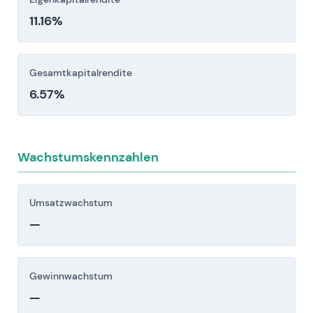
können.
11.16%
Anleger sollten diese Risikofaktoren vor einer
Investitionsentscheidung sorgfältig berücksichtigen.
Gesamtkapitalrendite
6.57%
Wachstumskennzahlen
Umsatzwachstum
—
Gewinnwachstum
—