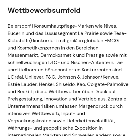
für das Geschäftsjahr 2023)
- GJ2023:
Wettbewerbsumfeld
Rekordkonzernumsatz von ca. €9,5 Mrd. (organisch
+10,8 %); bereinigtes EBIT gestiegen; das
Unternehmen bezeichnete sich als das weltweit am
Beiersdorf (Konsumhautpflege-Marken wie Nivea,
schnellsten wachsende Beauty-Unternehmen im
Eucerin und das Luxussegment La Prairie sowie Tesa-
Jahr 2023; Dividendenvorschlag €1,00/Aktie (ca.
Klebstoffe) konkurriert mit großen globalen FMCG-
+43 %)
[24]
,
[25]
,
[26]
. - Neubewertung
und Kosmetikkonzernen in den Bereichen
beschleunigte sich — die Erzählung wurde zur einer
Massenmarkt, Dermokosmetik und Prestige sowie mit
profitablen, überdurchschnittlichen
schnellwüchsigen DTC- und Nischen-Anbietern. Die
Wachstumsgeschichte; Investoren honorierten
unmittelbarsten börsennotierten Konkurrenten sind
sowohl das Wachstum als auch die verbesserten
L'Oréal, Unilever, P&G, Johnson & Johnson/Kenvue,
Kapitalrückflüsse. - Anhaltender Ausbruch auf neue
Estée Lauder, Henkel, Shiseido, Kao, Colgate-Palmolive
Allzeithochs / erweiterte Rally.
und Reckitt; diese Wettbewerber üben Druck auf
Preisgestaltung, Innovation und Vertrieb aus. Zentrale
18. Juni 2024 (Capital Markets Day)
- Capital
Unternehmensrisiken umfassen Margendruck durch
Markets Day: Management präsentierte Strategie,
intensiven Wettbewerb, Input- und
mittelfristige Ziele und Wachstumstreiber (u. a.
Verpackungskosten sowie Lieferkettenvolatilität,
Thiamidol, Derma-Fokus, Innovation) und
Währungs- und geopolitische Exposition in
bekräftigte den Wachstumsplan. - Der CMD stärkte
internationalen Märkten und Schwellenländern sowie