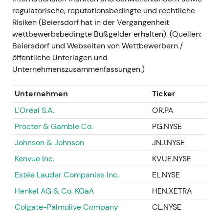
das Vertrauen in die Nachhaltigkeit des
regulatorische, reputationsbedingte und rechtliche
überdurchschnittlichen Wachstums und den Weg
Risiken (Beiersdorf hat in der Vergangenheit
zur Margenexpansion; institutionelle Investoren
wettbewerbsbedingte Bußgelder erhalten). (Quellen:
werteten dies als Bestätigung der
Beiersdorf und Webseiten von Wettbewerbern /
Wachstumsgeschichte. - Kurze Konsolidierung nach
öffentliche Unterlagen und
dem CMD, danach Wiederaufnahme des
Unternehmenszusammenfassungen.)
Aufwärtstrends.
Unternehmen
Ticker
GJ2024 (Ergebnisse veröffentlicht 2025)
-
L'Oréal S.A.
OR.PA
GJ2024: Konzernumsatz €9.850 Mio. (organisch
+6,5 %); EBIT bereinigt €1.370 Mio.; EBIT-Marge 13,9
Procter & Gamble Co.
PG.NYSE
% — das Unternehmen investierte weiter und
Johnson & Johnson
JNJ.NYSE
weitete gleichzeitig die Margen aus
[29]
. - Der
Kenvue Inc.
KVUE.NYSE
Markt wertete dies als Umsetzung von „profitablem
Wachstum" — die fortgesetzte Ausführung
Estée Lauder Companies Inc.
EL.NYSE
rechtfertigte eine höhere Bewertung. - Fortsetzung
Henkel AG & Co. KGaA
HEN.XETRA
des Aufwärtstrends / Multiple-Expansion auf Basis
von Umsetzung und Kapitalrückflüssen.
Colgate-Palmolive Company
CL.NYSE