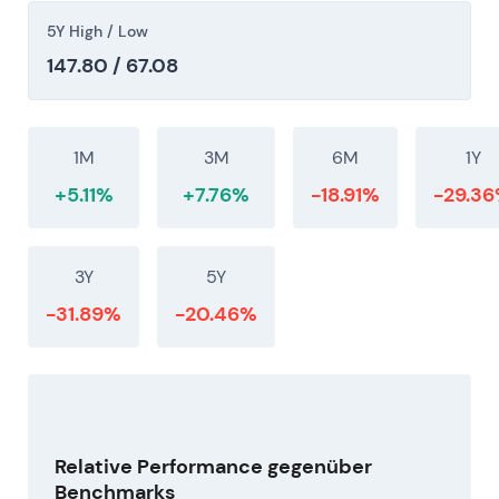
5Y High / Low
147.80 / 67.08
1M
3M
6M
1Y
+5.11%
+7.76%
-18.91%
-29.3
3Y
5Y
-31.89%
-20.46%
Relative Performance gegenüber
Benchmarks