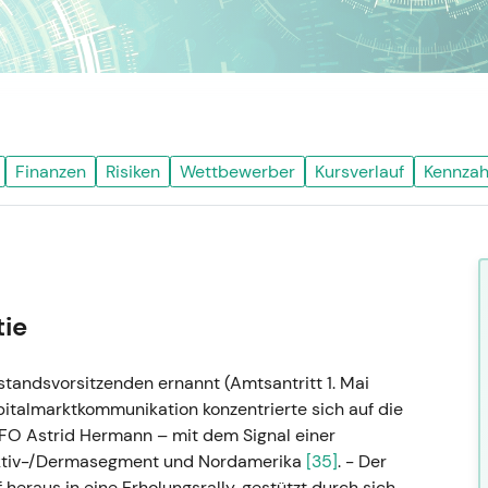
Finanzen
Risiken
Wettbewerber
Kursverlauf
Kennzah
tie
tandsvorsitzenden ernannt (Amtsantritt 1. Mai
apitalmarktkommunikation konzentrierte sich auf die
FO Astrid Hermann – mit dem Signal einer
lektiv-/Dermasegment und Nordamerika
[35]
. - Der
eraus in eine Erholungsrally, gestützt durch sich