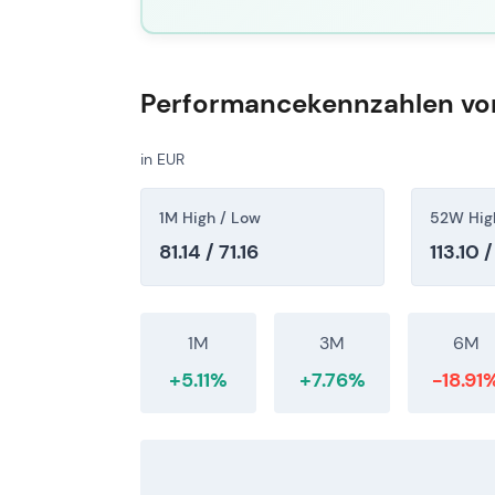
Performancekennzahlen von
in EUR
1M High / Low
52W Hig
81.14 / 71.16
113.10 
1M
3M
6M
+5.11%
+7.76%
-18.91