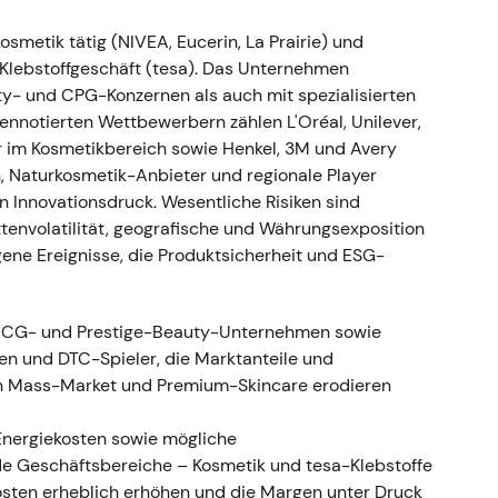
chte — Investoren sahen darin den Aufbau von
smetik tätig (NIVEA, Eucerin, La Prairie) und
 kein unmittelbarer Umsatzhebel. - Bestätigende
-Klebstoffgeschäft (tesa). Das Unternehmen
trend (fundamentale Unterstützung).
ty- und CPG-Konzernen als auch mit spezialisierten
sennotierten Wettbewerbern zählen L'Oréal, Unilever,
nisse für das Geschäftsjahr 2022)
- GJ2022:
 im Kosmetikbereich sowie Henkel, 3M und Avery
%); bereinigtes EBIT verbessert; breites
, Naturkosmetik-Anbieter und regionale Player
,
[15]
,
[18]
. - Das Unternehmen bezeichnete das Jahr
 Innovationsdruck. Wesentliche Risiken sind
en Unternehmensgeschichte; Investoren begannen,
ttenvolatilität, geografische und Währungsexposition
litativ hochwertigen Consumer-Compounder neu zu
ene Ereignisse, die Produktsicherheit und ESG-
ker Aufwärtstrend auf Basis beschleunigten
n.
FMCG- und Prestige-Beauty-Unternehmen sowie
hes Umsatzwachstum im ersten Quartal 2023
n und DTC-Spieler, die Marktanteile und
ben (Ad-hoc-Meldung). - Bestätigung der
n Mass-Market und Premium-Skincare erodieren
sich von der Erholung hin zu nachhaltigem
tsetzung der Rally und Aufwärtstrend mit erhöhter
 Energiekosten sowie mögliche
de Geschäftsbereiche – Kosmetik und tesa-Klebstoffe
kosten erheblich erhöhen und die Margen unter Druck
bnisse für das Geschäftsjahr 2023)
- GJ2023: