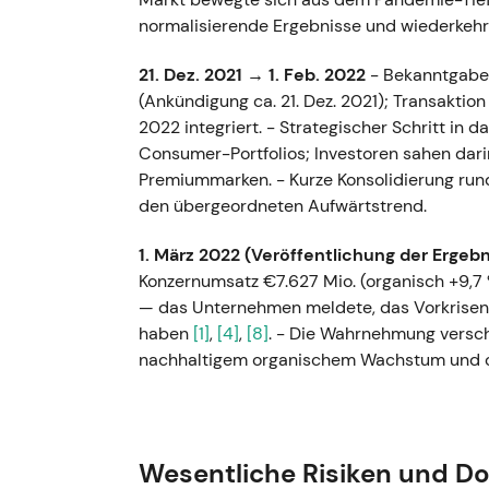
normalisierende Ergebnisse und wiederke
21. Dez. 2021 → 1. Feb. 2022
- Bekanntgabe 
(Ankündigung ca. 21. Dez. 2021); Transaktio
2022 integriert. - Strategischer Schritt in
Consumer-Portfolios; Investoren sahen darin
Premiummarken. - Kurze Konsolidierung run
den übergeordneten Aufwärtstrend.
1. März 2022 (Veröffentlichung der Ergebn
Konzernumsatz €7.627 Mio. (organisch +9,7 
— das Unternehmen meldete, das Vorkrisen
haben
[1]
,
[4]
,
[8]
. - Die Wahrnehmung versc
nachhaltigem organischem Wachstum und op
der Umsetzung stieg. - Rally und etablierte
16. Dez. 2022
- Beiersdorf erwarb eine Meh
Spezialist) zur Stärkung der Kompetenz im 
Wesentliche Risiken und D
veröffentlicht; S-Biomedic wird als eigens