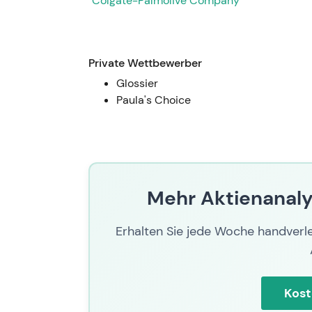
Colgate-Palmolive Company
Margenausblick trotz des umfangreichen R
darüber, ob der Rückkauf strukturellen Marg
deutlicher Kursrückgang / erhöhte Volatilitä
Private Wettbewerber
Ankündigung).
Glossier
Paula's Choice
Mehr Aktienanaly
Erhalten Sie jede Woche handverle
Kost