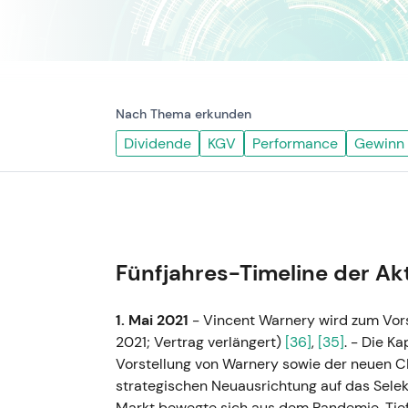
Nach Thema erkunden
Dividende
KGV
Performance
Gewinn
Fünfjahres-Timeline der Ak
1. Mai 2021
- Vincent Warnery wird zum Vors
2021; Vertrag verlängert)
[36]
,
[35]
. - Die K
Vorstellung von Warnery sowie der neuen C
strategischen Neuausrichtung auf das Se
Markt bewegte sich aus dem Pandemie-Tief h