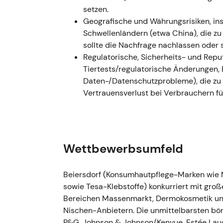
setzen.
Rekordkonzernumsatz von ca. €9,5 Mrd. (org
Geografische und Währungsrisiken, i
Unternehmen bezeichnete sich als das wel
Schwellenländern (etwa China), die zu 
Unternehmen im Jahr 2023; Dividendenvorsc
sollte die Nachfrage nachlassen oder 
Neubewertung beschleunigte sich — die Erzä
Regulatorische, Sicherheits- und Reput
überdurchschnittlichen Wachstumsgeschich
Tiertests/regulatorische Änderungen,
als auch die verbesserten Kapitalrückflüsse
Daten-/Datenschutzprobleme), die zu
erweiterte Rally.
Vertrauensverlust bei Verbrauchern f
18. Juni 2024 (Capital Markets Day)
- Capi
Strategie, mittelfristige Ziele und Wachstum
und bekräftigte den Wachstumsplan. - Der C
des überdurchschnittlichen Wachstums und 
Wettbewerbsumfeld
Investoren werteten dies als Bestätigung d
nach dem CMD, danach Wiederaufnahme de
Beiersdorf (Konsumhautpflege-Marken wie N
GJ2024 (Ergebnisse veröffentlicht 2025)
sowie Tesa-Klebstoffe) konkurriert mit gr
+6,5 %); EBIT bereinigt €1.370 Mio.; EBIT-M
Bereichen Massenmarkt, Dermokosmetik und
und weitete gleichzeitig die Margen aus
[29
Nischen-Anbietern. Die unmittelbarsten börs
„profitablem Wachstum" — die fortgesetzte 
P&G, Johnson & Johnson/Kenvue, Estée Laude