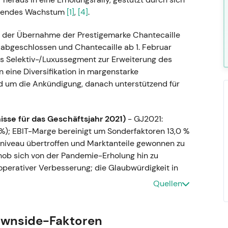
hrendes Wachstum
[1]
,
[4]
.
der Übernahme der Prestigemarke Chantecaille
n abgeschlossen und Chantecaille ab 1. Februar
 das Selektiv-/Luxussegment zur Erweiterung des
 eine Diversifikation in margenstarke
d um die Ankündigung, danach unterstützend für
isse für das Geschäftsjahr 2021)
- GJ2021:
%); EBIT-Marge bereinigt um Sonderfaktoren 13,0 %
niveau übertroffen und Marktanteile gewonnen zu
hob sich von der Pandemie-Erholung hin zu
erativer Verbesserung; die Glaubwürdigkeit in
r Aufwärtstrend als Bestätigung der Erholung.
Quellen
rheitsbeteiligung an S-Biomedic (Mikrobiom-
Bereich Akne/Mikrobiom; Kaufpreis nicht
ownside-Faktoren
tändiger Teil des Mikrobiom-Programms geführt. -