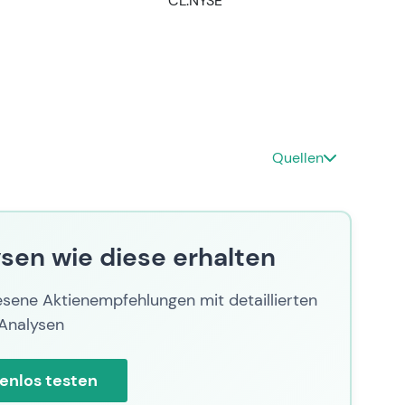
CL.NYSE
ückkaufprogramms; es entstand eine Debatte
endrucks lediglich abfedert. - Unmittelbarer,
t (kurzfristiger Abwärtstrend in Folge der
Quellen
sen wie diese erhalten
sene Aktienempfehlungen mit detaillierten
Analysen
enlos testen