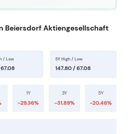
 Beiersdorf Aktiengesellschaft
h / Low
5Y High / Low
/ 67.08
147.80 / 67.08
1Y
3Y
5Y
%
-29.36%
-31.89%
-20.46%