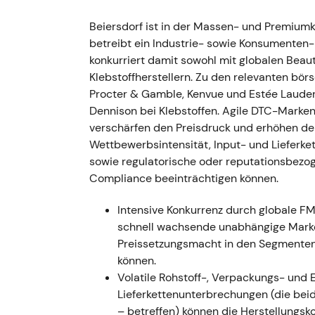
Stärkung der Derma-/F&E-Wachstumsgeschi
Beiersdorf ist in der Massen- und Premiumko
Kompetenz für höherwertige Dermaangebote,
betreibt ein Industrie- sowie Konsumenten
Entwicklung für den strukturellen Aufwärts
konkurriert damit sowohl mit globalen Beau
Klebstoffherstellern. Zu den relevanten bör
1. März 2023 (Veröffentlichung der Ergeb
Procter & Gamble, Kenvue und Estée Lauder
Konzernumsatz €8.799 Mio. (organisch +10,2 
Dennison bei Klebstoffen. Agile DTC-Marken
Markenwachstum (NIVEA, Derma, tesa)
[13]
verschärfen den Preisdruck und erhöhen den
als eine der besten Leistungen der jünger
Wettbewerbsintensität, Input- und Lieferke
Beiersdorf als schneller wachsenden, qua
sowie regulatorische oder reputationsbezog
bewerten
[15]
. - Ausbruch nach oben / star
Compliance beeinträchtigen können.
Umsatzwachstums und verbesserter Marge
Intensive Konkurrenz durch globale 
Q1 2023 (Anfang 2023)
- Starkes organisc
schnell wachsende unabhängige Marke
gemeldet; Umsatzprognose für 2023 angeho
Preissetzungsmacht in den Segmente
Dynamik; die Markterwartungen verschoben 
können.
zweistelligem organischem Wachstum. - For
Volatile Rohstoff-, Verpackungs- und
Dynamik durch 2023.
Lieferkettenunterbrechungen (die bei
– betreffen) können die Herstellungs
29. Feb. 2024 (Veröffentlichung der Erge