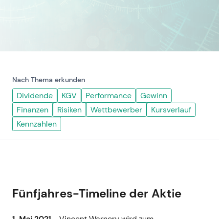
Nach Thema erkunden
Dividende
KGV
Performance
Gewinn
Finanzen
Risiken
Wettbewerber
Kursverlauf
Kennzahlen
Fünfjahres-Timeline der Aktie
1. Mai 2021
- Vincent Warnery wird zum