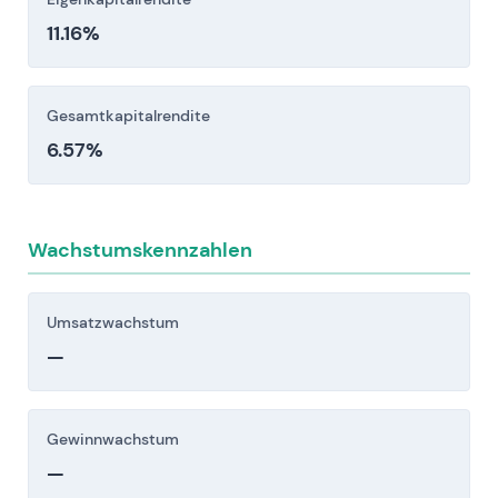
können.
11.16%
Anleger sollten diese Risikofaktoren vor einer
Investitionsentscheidung sorgfältig berücksichtigen.
Gesamtkapitalrendite
6.57%
Wachstumskennzahlen
Umsatzwachstum
—
Gewinnwachstum
—