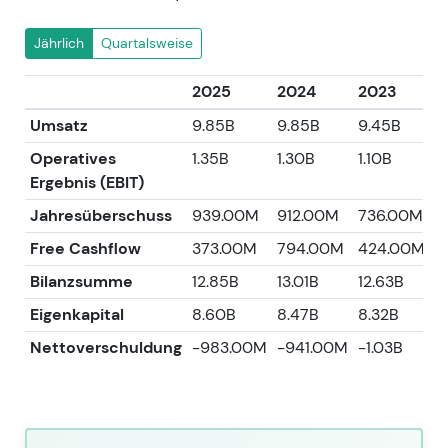
Jährlich
Quartalsweise
2025
2024
2023
2
Umsatz
9.85B
9.85B
9.45B
8
Operatives
1.35B
1.30B
1.10B
1
Ergebnis (EBIT)
Jahresüberschuss
939.00M
912.00M
736.00M
7
Free Cashflow
373.00M
794.00M
424.00M
2
Bilanzsumme
12.85B
13.01B
12.63B
1
Eigenkapital
8.60B
8.47B
8.32B
7
Nettoverschuldung
-983.00M
-941.00M
-1.03B
-