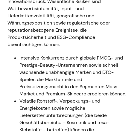
Innovationsdruck. Wesentliche Risiken sind
16. Dez. 2022
- Beiersdorf erwarb eine
Wettbewerbsintensität, Input- und
Mehrheitsbeteiligung an S-Biomedic (Mikrobiom-
Lieferkettenvolatilität, geografische und
Spezialist) zur Stärkung der Kompetenz im Bereich
Währungsexposition sowie regulatorische oder
Akne/Mikrobiom; Kaufpreis nicht veröffentlicht; S-
reputationsbezogene Ereignisse, die
Biomedic wird als eigenständiger Teil des
Produktsicherheit und ESG-Compliance
Mikrobiom-Programms geführt. - Stärkung der
beeinträchtigen können.
Derma-/F&E-Wachstumsgeschichte — Investoren
sahen darin den Aufbau von Kompetenz für
Intensive Konkurrenz durch globale FMCG- und
höherwertige Dermaangebote, kein unmittelbarer
Prestige-Beauty-Unternehmen sowie schnell
Umsatzhebel. - Bestätigende Entwicklung für den
wachsende unabhängige Marken und DTC-
strukturellen Aufwärtstrend (fundamentale
Spieler, die Marktanteile und
Unterstützung).
Preissetzungsmacht in den Segmenten Mass-
Market und Premium-Skincare erodieren können.
1. März 2023 (Veröffentlichung der Ergebnisse für
Volatile Rohstoff-, Verpackungs- und
das Geschäftsjahr 2022)
- GJ2022: Konzernumsatz
Energiekosten sowie mögliche
€8.799 Mio. (organisch +10,2 %); bereinigtes EBIT
Lieferkettenunterbrechungen (die beide
verbessert; breites Markenwachstum (NIVEA,
Geschäftsbereiche – Kosmetik und tesa-
Derma, tesa)
[13]
,
[15]
,
[18]
. - Das Unternehmen
Klebstoffe – betreffen) können die
bezeichnete das Jahr als eine der besten