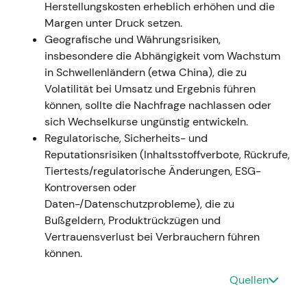
Herstellungskosten erheblich erhöhen und die
Leistungen der jüngeren Unternehmensgeschichte;
Margen unter Druck setzen.
Investoren begannen, Beiersdorf als schneller
Geografische und Währungsrisiken,
wachsenden, qualitativ hochwertigen Consumer-
insbesondere die Abhängigkeit vom Wachstum
Compounder neu zu bewerten
[15]
. - Ausbruch nach
in Schwellenländern (etwa China), die zu
oben / starker Aufwärtstrend auf Basis
Volatilität bei Umsatz und Ergebnis führen
beschleunigten Umsatzwachstums und
können, sollte die Nachfrage nachlassen oder
verbesserter Margen.
sich Wechselkurse ungünstig entwickeln.
Q1 2023 (Anfang 2023)
- Starkes organisches
Regulatorische, Sicherheits- und
Umsatzwachstum im ersten Quartal 2023
Reputationsrisiken (Inhaltsstoffverbote, Rückrufe,
gemeldet; Umsatzprognose für 2023 angehoben
Tiertests/regulatorische Änderungen, ESG-
(Ad-hoc-Meldung). - Bestätigung der Dynamik; die
Kontroversen oder
Markterwartungen verschoben sich von der
Daten-/Datenschutzprobleme), die zu
Erholung hin zu nachhaltigem zweistelligem
Bußgeldern, Produktrückzügen und
organischem Wachstum. - Fortsetzung der Rally
Vertrauensverlust bei Verbrauchern führen
und Aufwärtstrend mit erhöhter Dynamik durch
können.
2023.
Quellen
29. Feb. 2024 (Veröffentlichung der Ergebnisse