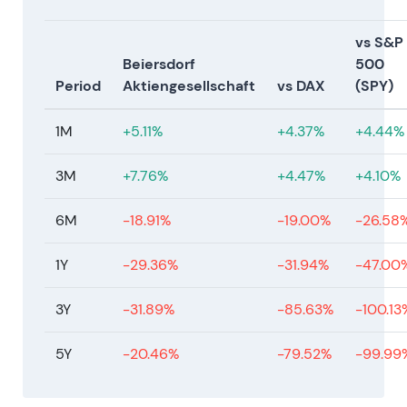
vs S&P
Beiersdorf
500
Period
Aktiengesellschaft
vs DAX
(SPY)
1M
+5.11%
+4.37%
+4.44%
3M
+7.76%
+4.47%
+4.10%
6M
-18.91%
-19.00%
-26.58
1Y
-29.36%
-31.94%
-47.00
3Y
-31.89%
-85.63%
-100.13
5Y
-20.46%
-79.52%
-99.99