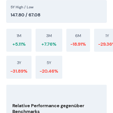
5Y High / Low
147.80 / 67.08
1M
3M
6M
1Y
+5.11%
+7.76%
-18.91%
-29.3
3Y
5Y
-31.89%
-20.46%
Relative Performance gegenüber
Benchmarks