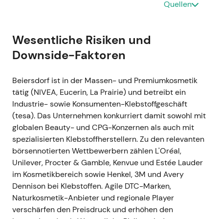
Consumer-Portfolios; Investoren sahen darin eine
Quellen
Diversifikation in margenstarke Premiummarken. -
Kurze Konsolidierung rund um die Ankündigung,
danach unterstützend für den übergeordneten
Wesentliche Risiken und
Aufwärtstrend.
Downside-Faktoren
1. März 2022 (Veröffentlichung der Ergebnisse für
Beiersdorf ist in der Massen- und Premiumkosmetik
das Geschäftsjahr 2021)
- GJ2021: Konzernumsatz
tätig (NIVEA, Eucerin, La Prairie) und betreibt ein
€7.627 Mio. (organisch +9,7 %); EBIT-Marge
Industrie- sowie Konsumenten-Klebstoffgeschäft
bereinigt um Sonderfaktoren 13,0 % — das
(tesa). Das Unternehmen konkurriert damit sowohl mit
Unternehmen meldete, das Vorkrisenniveau
globalen Beauty- und CPG-Konzernen als auch mit
übertroffen und Marktanteile gewonnen zu haben
spezialisierten Klebstoffherstellern. Zu den relevanten
[1]
,
[4]
,
[8]
. - Die Wahrnehmung verschob sich von
börsennotierten Wettbewerbern zählen L'Oréal,
der Pandemie-Erholung hin zu nachhaltigem
Unilever, Procter & Gamble, Kenvue und Estée Lauder
organischem Wachstum und operativer
im Kosmetikbereich sowie Henkel, 3M und Avery
Verbesserung; die Glaubwürdigkeit in der
Dennison bei Klebstoffen. Agile DTC-Marken,
Umsetzung stieg. - Rally und etablierter
Naturkosmetik-Anbieter und regionale Player
Aufwärtstrend als Bestätigung der Erholung.
verschärfen den Preisdruck und erhöhen den