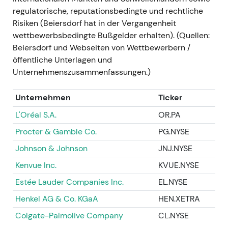
das Vertrauen in die Nachhaltigkeit des
regulatorische, reputationsbedingte und rechtliche
überdurchschnittlichen Wachstums und den Weg
Risiken (Beiersdorf hat in der Vergangenheit
zur Margenexpansion; institutionelle Investoren
wettbewerbsbedingte Bußgelder erhalten). (Quellen:
werteten dies als Bestätigung der
Beiersdorf und Webseiten von Wettbewerbern /
Wachstumsgeschichte. - Kurze Konsolidierung nach
öffentliche Unterlagen und
dem CMD, danach Wiederaufnahme des
Unternehmenszusammenfassungen.)
Aufwärtstrends.
Unternehmen
Ticker
GJ2024 (Ergebnisse veröffentlicht 2025)
-
L'Oréal S.A.
OR.PA
GJ2024: Konzernumsatz €9.850 Mio. (organisch
+6,5 %); EBIT bereinigt €1.370 Mio.; EBIT-Marge 13,9
Procter & Gamble Co.
PG.NYSE
% — das Unternehmen investierte weiter und
Johnson & Johnson
JNJ.NYSE
weitete gleichzeitig die Margen aus
[29]
. - Der
Kenvue Inc.
KVUE.NYSE
Markt wertete dies als Umsetzung von „profitablem
Wachstum" — die fortgesetzte Ausführung
Estée Lauder Companies Inc.
EL.NYSE
rechtfertigte eine höhere Bewertung. - Fortsetzung
Henkel AG & Co. KGaA
HEN.XETRA
des Aufwärtstrends / Multiple-Expansion auf Basis
von Umsetzung und Kapitalrückflüssen.
Colgate-Palmolive Company
CL.NYSE