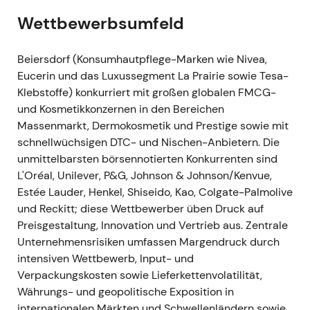
für das Geschäftsjahr 2023)
- GJ2023:
Wettbewerbsumfeld
Rekordkonzernumsatz von ca. €9,5 Mrd. (organisch
+10,8 %); bereinigtes EBIT gestiegen; das
Unternehmen bezeichnete sich als das weltweit am
Beiersdorf (Konsumhautpflege-Marken wie Nivea,
schnellsten wachsende Beauty-Unternehmen im
Eucerin und das Luxussegment La Prairie sowie Tesa-
Jahr 2023; Dividendenvorschlag €1,00/Aktie (ca.
Klebstoffe) konkurriert mit großen globalen FMCG-
+43 %)
[24]
,
[25]
,
[26]
. - Neubewertung
und Kosmetikkonzernen in den Bereichen
beschleunigte sich — die Erzählung wurde zur einer
Massenmarkt, Dermokosmetik und Prestige sowie mit
profitablen, überdurchschnittlichen
schnellwüchsigen DTC- und Nischen-Anbietern. Die
Wachstumsgeschichte; Investoren honorierten
unmittelbarsten börsennotierten Konkurrenten sind
sowohl das Wachstum als auch die verbesserten
L'Oréal, Unilever, P&G, Johnson & Johnson/Kenvue,
Kapitalrückflüsse. - Anhaltender Ausbruch auf neue
Estée Lauder, Henkel, Shiseido, Kao, Colgate-Palmolive
Allzeithochs / erweiterte Rally.
und Reckitt; diese Wettbewerber üben Druck auf
Preisgestaltung, Innovation und Vertrieb aus. Zentrale
18. Juni 2024 (Capital Markets Day)
- Capital
Unternehmensrisiken umfassen Margendruck durch
Markets Day: Management präsentierte Strategie,
intensiven Wettbewerb, Input- und
mittelfristige Ziele und Wachstumstreiber (u. a.
Verpackungskosten sowie Lieferkettenvolatilität,
Thiamidol, Derma-Fokus, Innovation) und
Währungs- und geopolitische Exposition in
bekräftigte den Wachstumsplan. - Der CMD stärkte
internationalen Märkten und Schwellenländern sowie