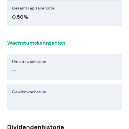
Case von der nachgewiesenen
Gesamtkapitalrendite
Ertragserholung (2023–24), wiederkehrenden
0.50%
Kapitalrückgaben (abgeschlossene und
laufende Rückkäufe), der erfolgreichen
Umsetzung ausgewählter
Wachstumsinitiativen (Asset Management /
Wachstumskennzahlen
Zahlungsverkehr) sowie einem eingespielten
Führungsteam geprägt. Investoren betrachten
die Commerzbank überwiegend als neu
Umsatzwachstum
bewertete, renditeorientierte europäische
—
Geschäftsbank.
Kursbild:
Der Aufwärtstrend von 2023 bis
2024/2025 mündet in eine höhere
Gewinnwachstum
Handelsspanne bis Mitte 2026 — aktuelle
Phase: nachhaltiger Aufwärtstrend, der im
—
gegenwärtigen Kursniveau seinen vorläufigen
Ausdruck findet.
Dividendenhistorie