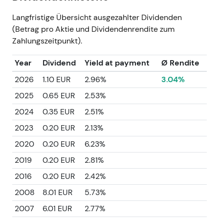
Langfristige Übersicht ausgezahlter Dividenden
(Betrag pro Aktie und Dividendenrendite zum
Zahlungszeitpunkt).
Year
Dividend
Yield at payment
Ø Rendite
2026
1.10 EUR
2.96%
3.04%
2025
0.65 EUR
2.53%
2024
0.35 EUR
2.51%
2023
0.20 EUR
2.13%
2020
0.20 EUR
6.23%
2019
0.20 EUR
2.81%
2016
0.20 EUR
2.42%
2008
8.01 EUR
5.73%
2007
6.01 EUR
2.77%