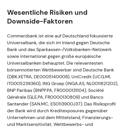
---
Wesentliche Risiken und
Februar 2021 (03.–11. Februar 2021)
Downside-Faktoren
Ereignis:
Der Vorstand beschließt die
„Strategie 2024" und stellt sie der
Commerzbank ist eine auf Deutschland fokussierte
Öffentlichkeit vor — ein umfassendes
Universalbank, die sich im Inland gegen Deutsche
Transformationsprogramm mit
Bank und das Sparkassen-/Volksbanken-Netzwerk
Kosteneinsparungen von rund 1,4 Mrd. Euro bis
sowie international gegen große europäische
2024, einem RoTE-Ziel von rund 7 %, breiter
Universalbanken behauptet. Die relevantesten
Digitalisierung, der Integration der comdirect
börsennotierten Wettbewerber sind Deutsche Bank
sowie dem Abbau von rund 10.000 Stellen
(DBK.XETRA, DE0005140008), UniCredit (UCG.MI,
brutto (netto rund 7.500) und der Schließung
IT0005239360), ING Groep (INGA.AS, NL0011821202),
zahlreicher Filialen.
[25]
,
[22]
,
[24]
,
[28]
BNP Paribas (BNPP.PA, FR0000131104), Société
Einordnung:
Der Übergang von einer
Générale (GLE.PA, FR0000130809) und Banco
Restrukturierungsankündigung zu einem
Santander (SAN.MC, ES0113900J37). Das Risikoprofil
konkreten Turnaround-Plan. Investoren
der Bank wird durch Kreditexposures gegenüber
begrüßten die gewonnene Klarheit, Analysten
Unternehmen und dem Mittelstand, Finanzierungs-
mahnten jedoch, dass die Einnahmeseite
und Marktsensitivität, Wettbewerbs- und