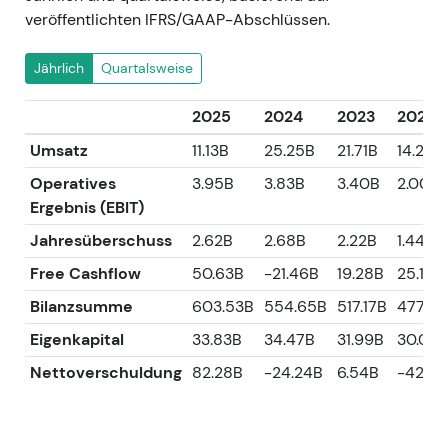
veröffentlichten IFRS/GAAP-Abschlüssen.
Jährlich
Quartalsweise
2025
2024
2023
2022
Umsatz
11.13B
25.25B
21.71B
14.26B
Operatives
3.95B
3.83B
3.40B
2.00B
Ergebnis (EBIT)
Jahresüberschuss
2.62B
2.68B
2.22B
1.44B
Free Cashflow
50.63B
-21.46B
19.28B
25.18B
Bilanzsumme
603.53B
554.65B
517.17B
477.4
Eigenkapital
33.83B
34.47B
31.99B
30.02B
Nettoverschuldung
82.28B
-24.24B
6.54B
-42.8