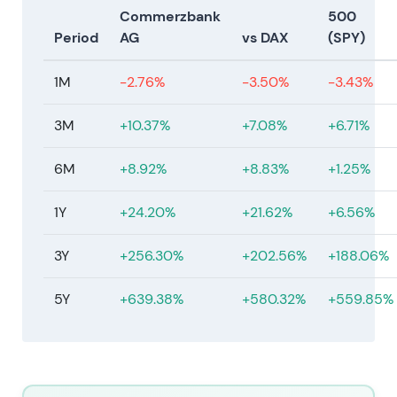
Governance-Struktur); Commerzbank schließt
Commerzbank
500
ihr erstes Aktienrückkaufprogramm ab und
Period
AG
vs DAX
(SPY)
berichtet starke Halbjahreszahlen
(Nettogewinn und Umsatzdynamik). Daneben
1M
-2.76%
-3.50%
-3.43%
wurden kleinere zusätzliche mBank-
Rückstellungen ausgewiesen, zugleich aber
3M
+10.37%
+7.08%
+6.71%
höhere Gewinnerwartungen für 2023
bekräftigt.
[5]
6M
+8.92%
+8.83%
+1.25%
Einordnung:
Governance-Erneuerung und die
Umsetzung der Kapitalrückgabe durch
1Y
+24.20%
+21.62%
+6.56%
Aktienrückkäufe stärkten das
Investorenvertrauen erheblich. Die Rückkäufe
3Y
+256.30%
+202.56%
+188.06%
signalisierten, dass das Management von der
Kapitalstärke und der Ergebnisqualität
5Y
+639.38%
+580.32%
+559.85%
überzeugt ist.
Kursbild:
Rallye- und Impulsphase (Rückkäufe
+ Ergebnisse = positive Neubewertung).
---