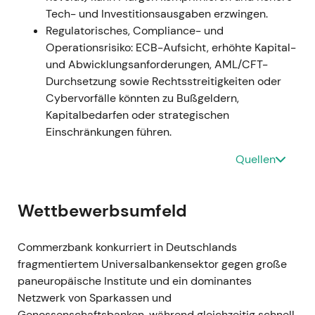
Einordnung:
Die Einigung mit dem Betriebsrat
Tech- und Investitionsausgaben erzwingen.
reduzierte das arbeitsrechtliche
Regulatorisches, Compliance- und
Umsetzungsrisiko erheblich. Die
Operationsrisiko: ECB-Aufsicht, erhöhte Kapital-
Projektabschreibung verdeutlichte IT-Risiken,
und Abwicklungsanforderungen, AML/CFT-
ließ das strategische Gesamtprogramm aber
Durchsetzung sowie Rechtsstreitigkeiten oder
unangetastet.
Cybervorfälle könnten zu Bußgeldern,
Kursbild:
Kurze Erholungsrallyes nach den
Kapitalbedarfen oder strategischen
Arbeitsvereinbarungen; isolierter
Einschränkungen führen.
Kursrückgang nach der Projektabschreibung,
danach Konsolidierung.
Quellen
---
Wettbewerbsumfeld
12. November 2021
Ereignis:
Das Management gibt den
Commerzbank konkurriert in Deutschlands
erfolgreichen Abschluss der Verhandlungen
fragmentiertem Universalbankensektor gegen große
mit dem Gesamtbetriebsrat zur Umsetzung
paneuropäische Institute und ein dominantes
der Strategie 2024 bekannt — der
Netzwerk von Sparkassen und
Umsetzungspfad für die angekündigten
Genossenschaftsbanken, während gleichzeitig schnell