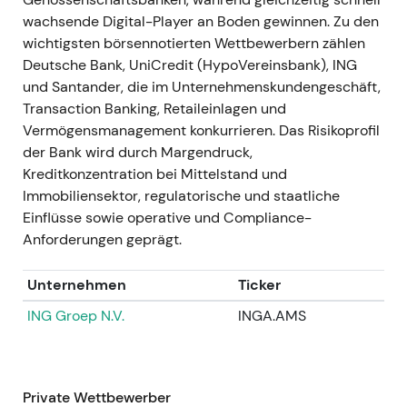
Maßnahmen ist damit bestätigt.
[27]
wachsende Digital-Player an Boden gewinnen. Zu den
Einordnung:
Die Marktwahrnehmung
wichtigsten börsennotierten Wettbewerbern zählen
verbesserte sich spürbar: Das
Deutsche Bank, UniCredit (HypoVereinsbank), ING
Umsetzungsrisiko sank, die
und Santander, die im Unternehmenskundengeschäft,
Kosteneinsparungen gewannen an
Transaction Banking, Retaileinlagen und
Glaubwürdigkeit.
Vermögensmanagement konkurrieren. Das Risikoprofil
Kursbild:
Übergang aus der Seitwärtsphase in
der Bank wird durch Margendruck,
einen moderaten Aufwärtsschub, da die
Kreditkonzentration bei Mittelstand und
Unsicherheit über die Umsetzung nachließ.
Immobiliensektor, regulatorische und staatliche
---
Einflüsse sowie operative und Compliance-
Anforderungen geprägt.
17. Dezember 2021
Ereignis:
Verkauf der ungarischen
Unternehmen
Ticker
Tochtergesellschaft an die Erste Bank
ING Groep N.V.
INGA.AMS
(Portfoliovereinfachung und Risikoabbau).
[5]
Einordnung:
Wurde als weiterer Schritt zur
Fokussierung auf die Kernmärkte gewertet;
moderat positiv für die strategische Klarheit.
Private Wettbewerber