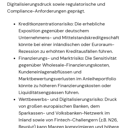
entscheidend für den Erfolg sein würde.
[31]
Digitalisierungsdruck sowie regulatorische und
Kursbild:
Volatile Seitwärtsphase, während
Compliance-Anforderungen geprägt.
der Markt die Umsetzbarkeit des Plans
bewertete; Katalysatorrisiken wurden
Kreditkonzentrationsrisiko: Die erhebliche
eingepreist.
Exposition gegenüber deutschem
---
Unternehmens- und Mittelstandskreditgeschäft
könnte bei einer inländischen oder Euroraum-
Mai–November 2021
Rezession zu erhöhten Kreditausfällen führen.
Finanzierungs- und Marktrisiko: Die Sensitivität
Ereignis:
Commerzbank und die
gegenüber Wholesale-Finanzierungskosten,
Arbeitnehmervertreter schließen
Kundeneinlagenabflüssen und
Rahmenvereinbarungen zur Umsetzung der
Marktbewertungsverlusten im Anleiheportfolio
Strategie 2024 ab (Sozialplan und
könnte zu höheren Finanzierungskosten oder
Stellenabbau vereinbart). Gegen Ende des
Liquiditätsengpässen führen.
Jahres stellt die Bank ein Projekt zur
Wettbewerbs- und Digitalisierungsrisiko: Druck
Auslagerung der Wertpapierabwicklung ein
von großen europäischen Banken, dem
und bucht eine außerordentliche
Sparkassen- und Volksbanken-Netzwerk im
Abschreibung von rund 200 Mio. Euro.
[28]
,
Inland sowie von Fintech-Challengern (z.B. N26,
[32]
Revolut) kann Margen komprimieren und höhere