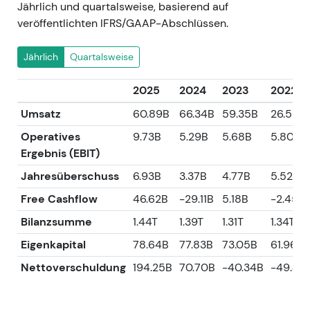
Jährlich und quartalsweise, basierend auf
veröffentlichten IFRS/GAAP-Abschlüssen.
Jährlich
Quartalsweise
2025
2024
2023
2022
Umsatz
60.89B
66.34B
59.35B
26.59B
Operatives
9.73B
5.29B
5.68B
5.80B
Ergebnis (EBIT)
Jahresüberschuss
6.93B
3.37B
4.77B
5.52B
Free Cashflow
46.62B
-29.11B
5.18B
-2.45B
Bilanzsumme
1.44T
1.39T
1.31T
1.34T
Eigenkapital
78.64B
77.83B
73.05B
61.96B
Nettoverschuldung
194.25B
70.70B
-40.34B
-49.44