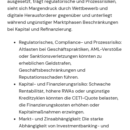
ausgesetzt, trägt regulatorische und Prozessrisiken,
das begrenzte Exposure und die
sieht sich Margendruck durch Wettbewerb und
Kundenkontinuität betonte.
[4]
,
[2]
digitale Herausforderer gegenüber und unterliegt
Chartphase — volatil / seitwärts, während der
während ungünstiger Marktphasen Beschränkungen
Markt geopolitische Risiken und operative
bei Kapital und Refinanzierung.
Unsicherheiten verdaute.
[4]
Regulatorisches, Compliance- und Prozessrisiko:
März–April 2023 — Bankenstress,
Altlasten bei Geschäftspraktiken, AML-Verstöße
Mittelzuflüsse und Liquiditätssteuerung
oder Sanktionsverletzungen könnten zu
Während des Bankenstresses im März 2023
erheblichen Geldstrafen,
(Credit Suisse / US-Regionalbanken) gerieten
Geschäftsbeschränkungen und
Aktie und CDS der Deutschen Bank kurzzeitig
Reputationsschaden führen.
unter Druck; die Bank meldete einen Zustrom
Kapital- und Finanzierungsrisiko: Schwache
an Einlagen und nutzte größere Transaktionen
Rentabilität, höhere RWAs oder ungünstige
zur Liquiditätsbeschaffung — die LCR stieg
Kreditzyklen könnten die CET1-Quote belasten,
zum Ende März auf rund 143 %.
[12]
,
[15]
,
[10]
,
die Finanzierungskosten erhöhen oder
[9]
Kapitalmaßnahmen erzwingen.
Kurzfristige Marktangst vor
Markt- und Zinsabhängigkeit: Die starke
Ansteckungseffekten wich der Erkenntnis,
Abhängigkeit von Investmentbanking- und
dass die Deutsche Bank über solide