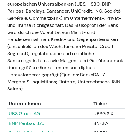
europäischen Universalbanken (UBS, HSBC, BNP
diversifizierte „Core Bank"-Modell und eine
Paribas, Barclays, Santander, UniCredit, ING, Société
glaubwürdige Ausschüttungspolitik; die
Générale, Commerzbank) im Unternehmens-, Privat-
Überzeugung der Investoren in
und Transaktionsgeschäft. Das Risikoprofil der Bank
Umsetzungsstärke und Kapitalgenerierung
wird durch die Volatilität von Markt- und
wuchs.
[44]
Handelseinnahmen, Kredit- und Gegenparteirisiken
Chartphase — konstruktiver Aufwärtstrend /
(einschließlich des Wachstums im Private-Credit-
Konsolidierung, während Fundamentaldaten
Segment), regulatorische und rechtliche
und Ausschüttungen eingepreist wurden.
[44]
,
Sanierungsrisiken sowie Margen- und Gebührendruck
[47]
durch größere Konkurrenten und digitale
Herausforderer geprägt (Quellen: BanksDAILY;
Januar–Juli 2024 — Stellenabbau und
Mergers & Inquisitions; Finterra; Unternehmens-ISIN-
Aktienrückkauf; Kapitalrückführungen
Seiten).
mit Schwung
Das Management kündigte den Abbau von
Unternehmen
Ticker
rund 3.500 Stellen sowie Ausschüttungen von
mehr als 1 Mrd. € an Aktionäre an; ein
UBS Group AG
UBSG.SIX
Aktienrückkaufprogramm lief in H1 2024 und
BNP Paribas S.A.
BNP.PA
wurde Mitte Juli abgeschlossen (rund 46,45