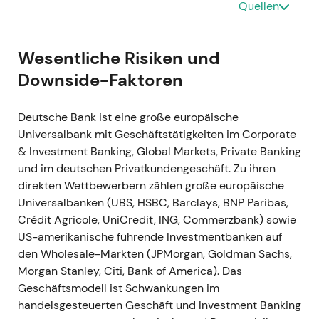
Quellen
Chartphase — Aufwärtstrend / Rallye,
getragen von positiven Quartalszahlen und
dem Signal zur Kapitalrückführung.
[1]
,
[13]
Wesentliche Risiken und
Downside-Faktoren
März 2022 — Russland-Exposure:
Kommunikation, Prüfung und Rückzug
Deutsche Bank ist eine große europäische
Im Zuge der Ukraine-Invasion reduzierte die
Universalbank mit Geschäftstätigkeiten im Corporate
Deutsche Bank ihr Russland-Engagement
& Investment Banking, Global Markets, Private Banking
öffentlich und kündigte an, den Großteil der
und im deutschen Privatkundengeschäft. Zu ihren
Russland-Aktivitäten abzuwickeln — nachdem
direkten Wettbewerbern zählen große europäische
sie zunächst erklärt hatte, bestimmte
Universalbanken (UBS, HSBC, Barclays, BNP Paribas,
Geschäftsbeziehungen zur Sicherung der
Crédit Agricole, UniCredit, ING, Commerzbank) sowie
Kundenkontinuität aufrechtzuerhalten.
[2]
,
[4]
,
US-amerikanische führende Investmentbanken auf
[8]
den Wholesale-Märkten (JPMorgan, Goldman Sachs,
Die Wahrnehmung verschob sich in Richtung
Morgan Stanley, Citi, Bank of America). Das
Reputations- und geopolitisches Risiko —
Geschäftsmodell ist Schwankungen im
Investoren hinterfragten die widersprüchliche
handelsgesteuerten Geschäft und Investment Banking
Kommunikation, auch wenn das Management