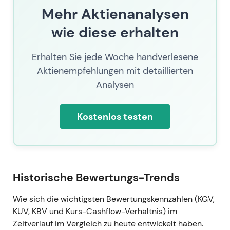
mutmaßlichen Geldwäscheuntersuchung
Mehr Aktienanalysen
statt.
[34]
,
[31]
,
[30]
,
[38]
wie diese erhalten
Die starken Ergebnisse festigten die
Überzeugung der Investoren in den
Erhalten Sie jede Woche handverlesene
Turnaround und die Dynamik im
Investmentbanking — gleichzeitig brachten
Aktienempfehlungen mit detaillierten
die Ermittlungsschlagzeilen erneut Ereignis-
Analysen
und Reputationsrisiken ins Spiel.
Markteinschätzung: „Starke
Kostenlos testen
Fundamentaldaten, aber Enforcement-Risiko
im Blick."
[34]
,
[30]
Chartphase — kräftige Rallye nach der
Ergebnisveröffentlichung, aber erhöhte
kurzfristige Volatilität infolge der Ermittlungen.
Historische Bewertungs-Trends
[34]
,
[30]
Wie sich die wichtigsten Bewertungskennzahlen (KGV,
Q1 2026 (berichtet am 29. April 2026) —
KUV, KBV und Kurs-Cashflow-Verhältnis) im
Dynamik setzt sich fort
Zeitverlauf im Vergleich zu heute entwickelt haben.