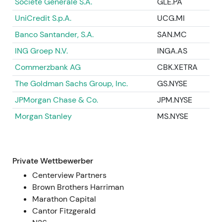
Société Générale S.A.
GLE.PA
Mio. Aktien zurückgekauft, entspricht rund
2,33 % des Grundkapitals).
[16]
,
[27]
,
[29]
UniCredit S.p.A.
UCG.MI
Der Markt nahm die erneut
Banco Santander, S.A.
SAN.MC
aktionärsfreundliche Haltung (Dividenden +
ING Groep N.V.
INGA.AS
Rückkäufe) positiv auf, beobachtete aber
weiterhin die Umsetzung sowie rechtliche und
Commerzbank AG
CBK.XETRA
kreditbezogene Restrisiken.
[16]
,
[27]
The Goldman Sachs Group, Inc.
GS.NYSE
Chartphase — Rallye / Stärke in H1 2024,
gestützt durch die laufenden
JPMorgan Chase & Co.
JPM.NYSE
Kapitalrückführungen.
[27]
Morgan Stanley
MS.NYSE
Juli 2024 — Rechtsrückstellung beendet
Gewinnserie
Private Wettbewerber
Q2 2024 schloss mit einem Verlust ab,
ausgelöst durch eine Rückstellung von rund 1,0
Centerview Partners
Mrd. € für eine Investorenklage im
Brown Brothers Harriman
Zusammenhang mit der Postbank; damit
Marathon Capital
endete eine lange Gewinnserie, weitere
Cantor Fitzgerald
Rückkaufpläne wurden ausgesetzt, und die