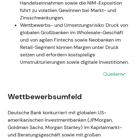
Handelseinnahmen sowie die NIM-Exposition
Liquiditäts- und Kapitalquoten verfügt — die
führt zu volatilen Gewinnen bei Markt- und
Erzählung wurde zur „widerstandsfähigen
Zinsschwankungen.
systemrelevanten Bank", trotz der
Wettbewerbs- und Umsetzungsrisiko: Druck von
Schlagzeilen.
[15]
,
[10]
globalen Großbanken im Wholesale-Geschäft
Chartphase — starker Kursrückgang Mitte
und von agilen Fintechs sowie Neobanken im
März, gefolgt von einer raschen Erholung, als
Retail-Segment können Margen unter Druck
die Liquiditätskennzahlen den Markt
setzen und erfordern kostspielige
beruhigten.
[9]
,
[10]
Umstrukturierungen sowie digitale Investitionen.
GJ 2023 (berichtet am 1. Februar 2024)
Quellen
— Starke Ergebnisse;
Kapitalrückführungen neu etabliert
Wettbewerbsumfeld
Vorsteuergewinn 5,7 Mrd. € und Nettogewinn
4,9 Mrd. € für GJ 2023; das Management
Deutsche Bank konkurriert mit globalen US-
schlug eine Dividende von 0,45 € je Aktie vor
amerikanischen Investmentbanken (JPMorgan,
und genehmigte einen weiteren Rückkauf für
Goldman Sachs, Morgan Stanley) im Kapitalmarkt-
H1 (rund 675 Mio. €).
[44]
,
[45]
,
[47]
und Beratungsgeschäft sowie mit großen
Die Ergebnisse festigten das Vertrauen in das