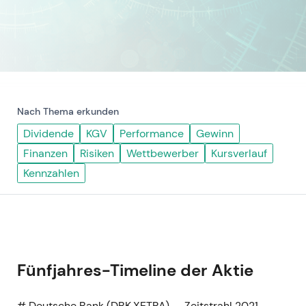
Nach Thema erkunden
Dividende
KGV
Performance
Gewinn
Finanzen
Risiken
Wettbewerber
Kursverlauf
Kennzahlen
Fünfjahres-Timeline der Aktie
# Deutsche Bank (DBK.XETRA) — Zeitstrahl 2021–