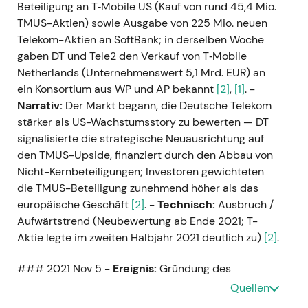
Beteiligung an T‑Mobile US (Kauf von rund 45,4 Mio.
TMUS-Aktien) sowie Ausgabe von 225 Mio. neuen
Telekom-Aktien an SoftBank; in derselben Woche
gaben DT und Tele2 den Verkauf von T‑Mobile
Netherlands (Unternehmenswert 5,1 Mrd. EUR) an
ein Konsortium aus WP und AP bekannt
[2]
,
[1]
. -
Narrativ:
Der Markt begann, die Deutsche Telekom
stärker als US-Wachstumsstory zu bewerten — DT
signalisierte die strategische Neuausrichtung auf
den TMUS-Upside, finanziert durch den Abbau von
Nicht-Kernbeteiligungen; Investoren gewichteten
die TMUS-Beteiligung zunehmend höher als das
europäische Geschäft
[2]
. -
Technisch:
Ausbruch /
Aufwärtstrend (Neubewertung ab Ende 2021; T-
Aktie legte im zweiten Halbjahr 2021 deutlich zu)
[2]
.
### 2021 Nov 5 -
Ereignis:
Gründung des
GlasfaserPlus-Gemeinschaftsunternehmens mit
Quellen
IFM (50 % an IFM) zur Beschleunigung des FTTH-