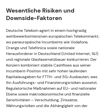
Ausbaus (Ziel: rund 4 Mio. Haushalte 2022–2028)
[2]
. -
Narrativ:
Der Glasfaserausbau wurde
Wesentliche Risiken und
zunehmend als risikoreduziert wahrgenommen:
Downside-Faktoren
Investoren begrüßten die Einbindung von
Drittkapital, das die Skalierung des FTTH-Netzes
Deutsche Telekom agiert in einem hochgradig
ermöglicht, ohne die Bilanz der Telekom übermäßig
wettbewerbsintensiven europäischen Telekommarkt,
zu belasten. -
Technisch:
Positiver Kurstreiber, der
wo paneuropäische Incumbents wie Vodafone,
den Aufwärtstrend vom zweiten Halbjahr 2021 bis in
Orange und Telefónica sowie nationale
das frühe Jahr 2022 stützte
[2]
.
Herausforderer in Deutschland (United Internet, 1&1)
und regionale Glasfasernetzbauer konkurrieren. Der
### 2022 Jan – Apr (Spektrum, Crown Castle,
Konzern kombiniert stabile Cashflows aus seiner
Russland-Schock) -
Ereignis:
T‑Mobile US gewann
Incumbent-Position mit sehr hohen laufenden
C-Band- und 3,45-GHz-Spektrum bei FCC-
Kapitalausgaben für FTTH- und 5G-Ausbauten, was
Auktionen; im Januar 2022 passten T‑Mobile US
ihn Ausführungs- und Finanzierungsrisiken aussetzt.
und Crown Castle ihre Standortverträge an
Regulatorische Maßnahmen auf EU- und nationaler
(erhebliche Ausweitung der Nutzungsrechte und
Ebene sowie makroökonomische und finanzielle
Leasingverbindlichkeiten mit Auswirkungen auf die
Sensitivitäten – Verschuldung, Zinssätze,
Nettoverschuldung); DT gab Ende März 2022 die
Währungsrisiken und die Abhängigkeit von der
Einstellung seiner Entwicklungsaktivitäten in