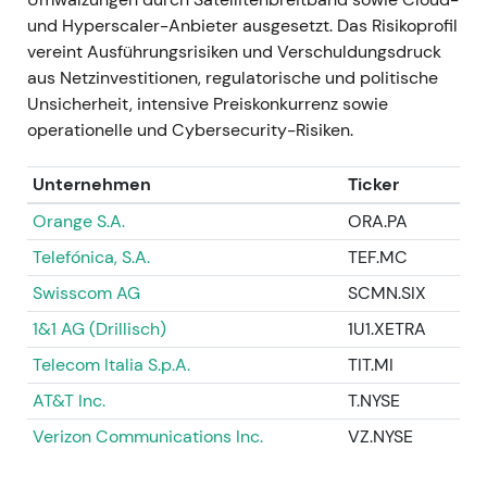
Monetarisierung der Infrastruktur bei Beibehaltung
und Hyperscaler-Anbieter ausgesetzt. Das Risikoprofil
des Netzbetriebs; Investoren werteten dies als
vereint Ausführungsrisiken und Verschuldungsdruck
bedeutenden Liquiditäts- und
aus Netzinvestitionen, regulatorische und politische
Kapitalallokationserfolg. -
Technisch:
Ausbruch /
Unsicherheit, intensive Preiskonkurrenz sowie
Kurstreiber (erhebliche positive Neubewertung auf
operationelle und Cybersecurity-Risiken.
Basis der Wertrealisierungsthese)
[4]
.
Unternehmen
Ticker
### 2023 Feb 1 – Apr 5 -
Ereignis:
Abschluss der
GD-Towers-Transaktion am 1. Februar 2023; im
Orange S.A.
ORA.PA
Zuge von Kapitalmaßnahmen und Aktienrückkäufen
Telefónica, S.A.
TEF.MC
überschritt DTs effektiver Anteil an T‑Mobile US die
50-Prozent-Schwelle — am 5. April 2023 wurde
Swisscom AG
SCMN.SIX
eine Beteiligung von rund 50,2 % ausgewiesen,
1&1 AG (Drillisch)
1U1.XETRA
womit die Mehrheitskontrolle und eine vollständige
Telecom Italia S.p.A.
TIT.MI
Konsolidierung gesichert wurden
[1]
. -
Narrativ:
Das
strategische Ziel aus dem Jahr 2021 war erreicht —
AT&T Inc.
T.NYSE
das Investorennarrativ wechselte von „Hoffnung auf
Verizon Communications Inc.
VZ.NYSE
US-Upside" zu „Mehrheitseigentümer des US-
Wachstumsmotors" und erhöhte die