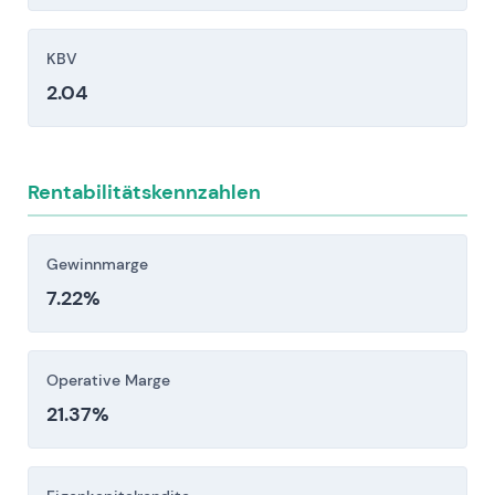
Finanzielle und makroökonomische Sensitivität:
erhöhte Verschuldung und
KBV
Refinanzierungs-/Zinsrisiken, Währungsrisiken
2.04
sowie wesentliche Gewinnabhängigkeit von
internationalen Aktivitäten (insbesondere T-
Mobile US).
Rentabilitätskennzahlen
Anleger sollten diese Risikofaktoren vor einer
Investitionsentscheidung sorgfältig berücksichtigen.
Gewinnmarge
7.22%
Operative Marge
21.37%