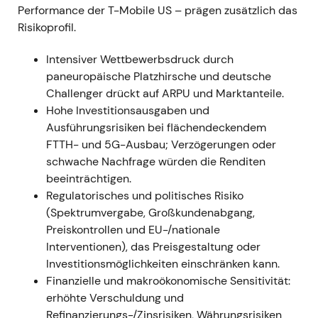
Performance der T-Mobile US – prägen zusätzlich das
Russland bekannt
[3]
. -
Narrativ:
Investoren wogen
Risikoprofil.
die gestärkte US-Netzpositionierung im Mittelband
gegen den einmaligen Anstieg der ausgewiesenen
Intensiver Wettbewerbsdruck durch
Verschuldung sowie die kurzfristige
paneuropäische Platzhirsche und deutsche
makroökonomische und regulatorische Unsicherheit
Challenger drückt auf ARPU und Marktanteile.
infolge des Ukraine-Krieges ab. Der geopolitische
Hohe Investitionsausgaben und
Schatten wurde durch den russischen Rückzug von
Ausführungsrisiken bei flächendeckendem
DT beseitigt
[3]
. -
Technisch:
Volatilität und
FTTH- und 5G-Ausbau; Verzögerungen oder
Kursrückgang im Februar/März 2022
schwache Nachfrage würden die Renditen
(Makroschock), anschließend Stabilisierung, als die
beeinträchtigen.
Pläne zur Vermögensverwertung klarer wurden
[3]
.
Regulatorisches und politisches Risiko
(Spektrumvergabe, Großkundenabgang,
### 2022 Mrz 31 – Apr 12 -
Ereignis:
Verkauf von
Preiskontrollen und EU-/nationale
T‑Mobile Netherlands wurde am 31. März 2022
Interventionen), das Preisgestaltung oder
abgeschlossen (DT-Anteil am Erlös: rund 3,6 Mrd.
Investitionsmöglichkeiten einschränken kann.
EUR); DT nutzte die Mittel und übte am 12. April
Finanzielle und makroökonomische Sensitivität:
2022 Optionen aus, um rund 21,2 Mio. TMUS-Aktien
erhöhte Verschuldung und
von SoftBank zu erwerben (rund 2,4 Mrd. USD) und
Refinanzierungs-/Zinsrisiken, Währungsrisiken
damit die TMUS-Beteiligung auf rund 48,4 % zu