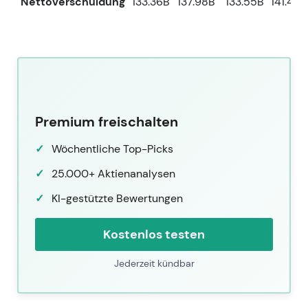
Nettoverschuldung
133.36B
137.98B
133.55B
141.40B
Premium freischalten
Wöchentliche Top-Picks
25.000+ Aktienanalysen
KI-gestützte Bewertungen
Kostenlos testen
Jederzeit kündbar