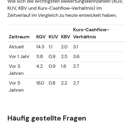
Wie sich die wichtigsten Bewertungskennzahlen (KGV,
KUV, KBV und Kurs-Cashflow-Verhältnis) im
Zeitverlauf im Vergleich zu heute entwickelt haben.
Kurs-Cashflow-
Zeitraum
KGV
KUV
KBV
Verhältnis
Aktuell
14.3
1.1
2.0
3.1
Vor 1 Jahr
11.8
0.9
2.5
3.6
Vor 3
4.2
0.9
1.6
2.7
Jahren
Vor 5
16.0
0.8
2.2
2.7
Jahren
Häufig gestellte Fragen