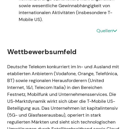
sowie wesentliche Gewinnabhängigkeit von
erhöhen
[3]
,
[4]
. -
Narrativ:
Kapitalrecycling —
internationalen Aktivitäten (insbesondere T-
sichtbar und glaubwürdig: Die Erlöse aus dem
Mobile US).
Niederlande-Verkauf flossen direkt in den Ausbau
der Beteiligung am schneller wachsenden US-
Quellen
Geschäft; Investoren begannen, DT zunehmend als
gehebeltes Investment auf den TMUS-Wert zu
betrachten. -
Technisch:
Erholung nach dem Deal /
Wettbewerbsumfeld
erneuter Schwung, da der Markt einen klareren Weg
zur Mehrheitskontrolle einpreiste
[3]
,
[4]
.
Deutsche Telekom konkurriert im In- und Ausland mit
etablierten Anbietern (Vodafone, Orange, Telefónica,
### 2022 Jul 13 -
Ereignis:
Vereinbarung zum
BT) sowie regionalen Herausforderern (United
Verkauf von 51 % an GD Towers (deutsches und
Internet, 1&1, Telecom Italia) in den Bereichen
österreichisches Turmportfolio) an DigitalBridge
Festnetz, Mobilfunk und Unternehmensservices. Die
und Brookfield (Unternehmenswert rund 17,5 Mrd.
US-Marktdynamik wirkt sich über die T-Mobile US-
EUR; geschätzter Mittelzufluss rund 10,9 Mrd. EUR)
Beteiligung aus. Das Unternehmen ist kapitalintensiv
bei gleichzeitiger langfristiger Standortnutzung
(5G- und Glasfaserausbau), operiert in stark
durch DT
[4]
. -
Narrativ:
Großangelegte
regulierten Märkten und sieht sich technologischen
Wertrealisierung und Bilanztransformation —
Umwälzungen durch Satellitenbreitband sowie Cloud-