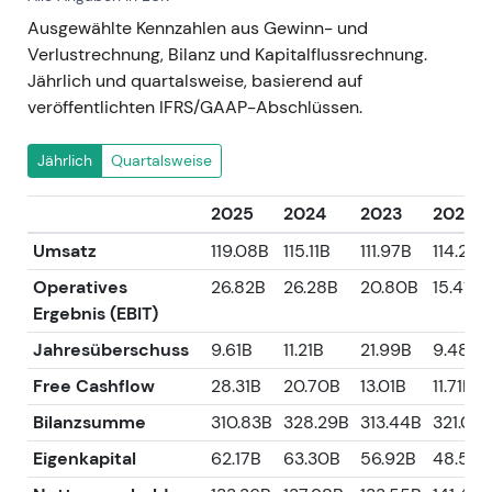
Ausgewählte Kennzahlen aus Gewinn- und
Verlustrechnung, Bilanz und Kapitalflussrechnung.
Jährlich und quartalsweise, basierend auf
veröffentlichten IFRS/GAAP-Abschlüssen.
Jährlich
Quartalsweise
2025
2024
2023
2022
Umsatz
119.08B
115.11B
111.97B
114.20B
Operatives
26.82B
26.28B
20.80B
15.41B
Ergebnis (EBIT)
Jahresüberschuss
9.61B
11.21B
21.99B
9.48B
Free Cashflow
28.31B
20.70B
13.01B
11.71B
Bilanzsumme
310.83B
328.29B
313.44B
321.03
Eigenkapital
62.17B
63.30B
56.92B
48.56B