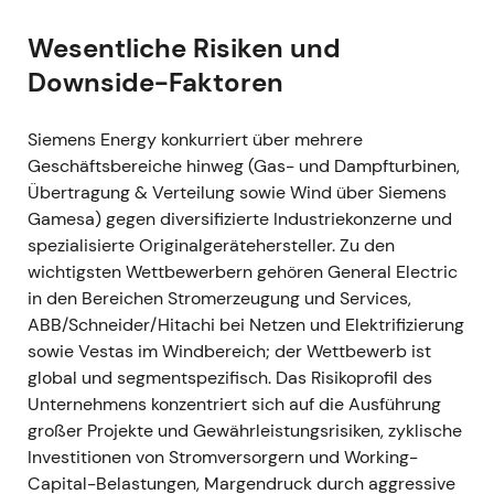
Nettoverlust von rund 560 Mio. Euro, getrieben
durch Sondereffekte und Gamesa-Verluste; das
Wesentliche Risiken und
bereinigte EBITA verbesserte sich gegenüber dem
Downside-Faktoren
Vorjahr.
[10]
- Anleger erkannten die operative
Verbesserung im konventionellen Geschäft an,
Siemens Energy konkurriert über mehrere
blieben jedoch vorsichtig — Gamesa-Verluste und
Geschäftsbereiche hinweg (Gas- und Dampfturbinen,
Integrationskosten belasteten das Konzernergebnis
Übertragung & Verteilung sowie Wind über Siemens
weiterhin spürbar. - Stabilisierung und
Gamesa) gegen diversifizierte Industriekonzerne und
Seitwärtsbewegung: Die Erleichterung über das
spezialisierte Originalgerätehersteller. Zu den
Ende des vorherigen Abverkaufs traf auf anhaltende
wichtigsten Wettbewerbern gehören General Electric
Zurückhaltung der Investoren.
[10]
in den Bereichen Stromerzeugung und Services,
ABB/Schneider/Hitachi bei Netzen und Elektrifizierung
März 2022
- Führungswechsel bei Siemens Gamesa
sowie Vestas im Windbereich; der Wettbewerb ist
nach erneuten Gewinnwarnungen — der CEO trat
global und segmentspezifisch. Das Risikoprofil des
infolge wiederkehrender Projektverzögerungen und
Unternehmens konzentriert sich auf die Ausführung
Kostenüberschreitungen zurück.
[9]
- Dies
großer Projekte und Gewährleistungsrisiken, zyklische
verfestigte die Einschätzung, dass die Windsparte
Investitionen von Stromversorgern und Working-
mit strukturellen Problemen in der
Capital-Belastungen, Margendruck durch aggressive
Projektabwicklung kämpfte; die Hoffnung auf eine