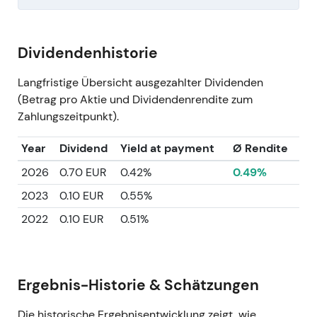
Dividendenhistorie
Langfristige Übersicht ausgezahlter Dividenden
(Betrag pro Aktie und Dividendenrendite zum
Zahlungszeitpunkt).
Year
Dividend
Yield at payment
Ø Rendite
2026
0.70 EUR
0.42%
0.49%
2023
0.10 EUR
0.55%
2022
0.10 EUR
0.51%
Ergebnis-Historie & Schätzungen
Die historische Ergebnisentwicklung zeigt, wie