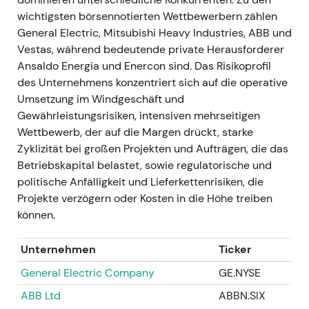
2023 von rund 4,6 Mrd. Euro, hauptsächlich bedingt
wichtigsten börsennotierten Wettbewerbern zählen
durch die Gamesa-Qualitätsprobleme; gleichzeitig
General Electric, Mitsubishi Heavy Industries, ABB und
wurde ein staatlich abgesichertes
Vestas, während bedeutende private Herausforderer
Stabilisierungspaket vereinbart — ein
Ansaldo Energia und Enercon sind. Das Risikoprofil
Garantierahmen von 15 Mrd. Euro mit einer
des Unternehmens konzentriert sich auf die operative
Rückgarantie der Bundesregierung von rund 7,5
Umsetzung im Windgeschäft und
Mrd. Euro sowie Zusagen von Banken und weiteren
Gewährleistungsrisiken, intensiven mehrseitigen
Beteiligten.
[18]
,
[39]
,
[50]
- Die Lage wurde
Wettbewerb, der auf die Margen drückt, starke
systemisch: Die staatliche Unterstützung
Zyklizität bei großen Projekten und Aufträgen, die das
signalisierte das Ausmaß der Krise, reduzierte aber
Betriebskapital belastet, sowie regulatorische und
zugleich das unmittelbare Insolvenzrisiko; die
politische Anfälligkeit und Lieferkettenrisiken, die
Wahrnehmung spaltete sich zwischen „staatlich
Projekte verzögern oder Kosten in die Höhe treiben
abgesicherter Erholung" und fortbestehenden
können.
Ausführungsrisiken bei Gamesa. - Tiefer
mehrmonatiger Kursrückgang mit einer Talsohle
Unternehmen
Ticker
rund um die Rettungsmaßnahme, gefolgt von einem
volatilen Erholungsschub nach der Ankündigung
General Electric Company
GE.NYSE
des Rettungspakets.
[18]
,
[39]
ABB Ltd
ABBN.SIX