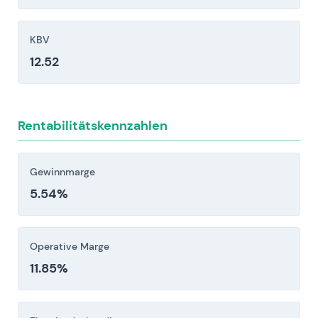
Betriebsmittelbelastung: Die Abhängigkeit von
Investitionen im Utility- und Industriesektor,
KBV
lange Projektvorlaufzeiten und konzentrierte
12.52
Großaufträge führen zu Umsatzschwankungen
und Bilanzbelastung.
Regulatorische, politische und
Rentabilitätskennzahlen
lieferketten-/geopolitische Risiken: Änderungen
bei Subventionen, Netzregeln, CO₂-
Preisgestaltung, Handelsbeschränkungen oder
Gewinnmarge
Engpässe bei Komponenten und kritischen
5.54%
Rohstoffen können die Projektökonomie und
Umsetzungsfristen erheblich beeinträchtigen.
Operative Marge
Anleger sollten diese Risikofaktoren vor einer
11.85%
Investitionsentscheidung sorgfältig berücksichtigen.