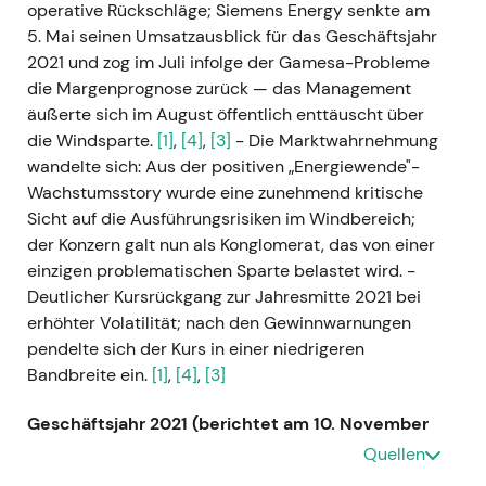
operative Rückschläge; Siemens Energy senkte am
5. Mai seinen Umsatzausblick für das Geschäftsjahr
2021 und zog im Juli infolge der Gamesa-Probleme
die Margenprognose zurück — das Management
äußerte sich im August öffentlich enttäuscht über
die Windsparte.
[1]
,
[4]
,
[3]
- Die Marktwahrnehmung
wandelte sich: Aus der positiven „Energiewende"-
Wachstumsstory wurde eine zunehmend kritische
Sicht auf die Ausführungsrisiken im Windbereich;
der Konzern galt nun als Konglomerat, das von einer
einzigen problematischen Sparte belastet wird. -
Deutlicher Kursrückgang zur Jahresmitte 2021 bei
erhöhter Volatilität; nach den Gewinnwarnungen
pendelte sich der Kurs in einer niedrigeren
Bandbreite ein.
[1]
,
[4]
,
[3]
Geschäftsjahr 2021 (berichtet am 10. November
2021)
- Siemens Energy legte seine ersten
Quellen
vollständigen Jahreszahlen seit der Abspaltung vor: