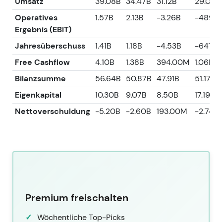
Umsatz
39.08B
34.47B
31.12B
29.00B
Operatives
1.57B
2.13B
-3.26B
-489.
Ergebnis (EBIT)
Jahresüberschuss
1.41B
1.18B
-4.53B
-647.
Free Cashflow
4.10B
1.38B
394.00M
1.06B
Bilanzsumme
56.64B
50.87B
47.91B
51.17B
Eigenkapital
10.30B
9.07B
8.50B
17.19B
Nettoverschuldung
-5.20B
-2.60B
193.00M
-2.74B
Premium freischalten
Wöchentliche Top-Picks