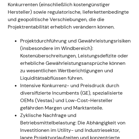
Konkurrenten (einschließlich kostengünstiger
kurzfristige Lösung schwand. - Erneuter
Hersteller) sowie regulatorische, lieferkettenbedingte
Abwärtstrend und erhöhte Volatilität, dominiert von
und geopolitische Verschiebungen, die die
der Gamesa-Problematik.
[9]
Projektrentabilität erheblich verändern können.
22. Juni 2023
- Ad-hoc-Meldung: Siemens Energy
Projektdurchführung und Gewährleistungsrisiken
zog seine Gewinnprognose für das Geschäftsjahr
(insbesondere im Windbereich):
2023 zurück, nachdem eine ausgedehnte
Kostenüberschreitungen, Leistungsdefizite oder
technische Prüfung eine deutlich erhöhte Fehlerrate
erhebliche Gewährleistungsansprüche können
bei den Onshore-Plattformen 4.X und 5.X von
zu wesentlichen Wertberichtigungen und
Siemens Gamesa ergeben hatte; erste Schätzungen
Liquiditätsabflüssen führen.
der Sanierungskosten überstiegen eine Milliarde
Intensive Konkurrenz- und Preisdruck durch
Euro.
[31]
- Markschock — eine massive negative
diversifizierte Incumbents (GE), spezialisierte
Überraschung, die das Investorenbild grundlegend
OEMs (Vestas) und Low-Cost-Hersteller
veränderte: Aus „beherrschbaren
gefährden Margen und Marktanteile.
Integrationsproblemen" wurde eine handfeste
Zyklische Nachfrage und
Produktqualitätskrise mit mehrjährigen finanziellen
Betriebsmittelbelastung: Die Abhängigkeit von
Folgen. - Unmittelbarer, heftiger Kurseinbruch und
Investitionen im Utility- und Industriesektor,
ein Bruch der vorherigen Handelsspannen.
[31]
,
[24]
lange Projektvorlaufzeiten und konzentrierte