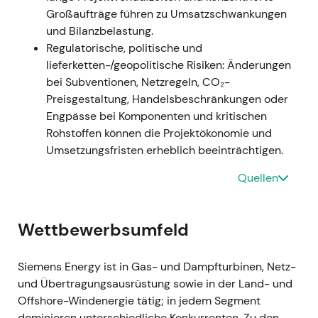
Großaufträge führen zu Umsatzschwankungen
August 2023 (Q3-Veröffentlichung)
- Siemens
und Bilanzbelastung.
Energy konkretisierte das Ausmaß: Eine Taskforce
Regulatorische, politische und
wurde eingesetzt (einschließlich externer Berater),
lieferketten-/geopolitische Risiken: Änderungen
Rückstellungen wurden gebildet und
bei Subventionen, Netzregeln, CO₂-
Sanierungskosten formal erfasst — das
Preisgestaltung, Handelsbeschränkungen oder
Unternehmen kommunizierte direkte
Engpässe bei Komponenten und kritischen
Sanierungskosten von rund 1,6 Mrd. Euro sowie
Rohstoffen können die Projektökonomie und
weitere Belastungen.
[30]
,
[22]
,
[33]
- Die Krise
Umsetzungsfristen erheblich beeinträchtigen.
entwickelte sich vom Schlagzeilenschock zur
bezifferten Verbindlichkeit; Anleger konzentrierten
Quellen
sich auf Sanierungskosten, Gewährleistungsrisiken
und die Belastung der Bilanz. - Anhaltender
Abwärtstrend mit gelegentlichen Short-Squeezes,
Wettbewerbsumfeld
während der Markt die steigenden
Belastungszahlen verarbeitete.
[30]
,
[33]
Siemens Energy ist in Gas- und Dampfturbinen, Netz-
und Übertragungsausrüstung sowie in der Land- und
14.–15. November 2023
- Der Konzern meldete
Offshore-Windenergie tätig; in jedem Segment
einen Rekordnettoverlust für das Geschäftsjahr
dominieren unterschiedliche Konkurrenten. Zu den