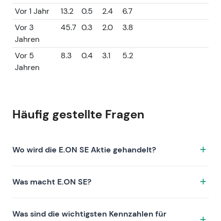
Vor 1 Jahr
13.2
0.5
2.4
6.7
Vor 3
45.7
0.3
2.0
3.8
Jahren
Vor 5
8.3
0.4
3.1
5.2
Jahren
Häufig gestellte Fragen
Wo wird die E.ON SE Aktie gehandelt?
Die E.ON SE Aktie wird unter dem Ticker EOAN.XETRA
Was macht E.ON SE?
an der Börse XETRA gehandelt. ISIN: DE000ENAG999.
E.ON SE ist ein Unternehmen, das sich durch folgende
Was sind die wichtigsten Kennzahlen für
Investment-These auszeichnet: