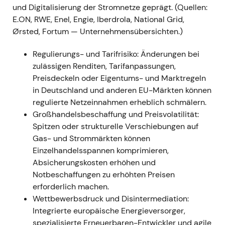
Netzgeschäft – der Fokus verlagerte sich auf
und Digitalisierung der Stromnetze geprägt. (Quellen:
Volumen- und RAB-Wachstum sowie die
E.ON, RWE, Enel, Engie, Iberdrola, National Grid,
konsequente Umsetzung von
Ørsted, Fortum — Unternehmensübersichten.)
Investitionsprogrammen als Ergebnistreiber, statt
Regulierungs- und Tarifrisiko: Änderungen bei
auf höhere regulatorische Renditen zu setzen. -
zulässigen Renditen, Tarifanpassungen,
Charttechnik:
Kursdruck, Rücksetzer und erhöhte
Preisdeckeln oder Eigentums- und Marktregeln
Volatilität bei regulierten Versorgern, da der Markt
in Deutschland und anderen EU-Märkten können
langfristige regulierte Cashflows neu bepreiste.
regulierte Netzeinnahmen erheblich schmälern.
---
Großhandelsbeschaffung und Preisvolatilität:
Spitzen oder strukturelle Verschiebungen auf
2022 — Energiemarktschock und stärkere
Gas- und Strommärkten können
Fokussierung auf Netzinfrastruktur
Einzelhandelsspannen komprimieren,
Absicherungskosten erhöhen und
-
Ereignis:
Der europäische Energiemarktschock
Notbeschaffungen zu erhöhten Preisen
und die anschließende politische und
erforderlich machen.
regulatorische Debatte verstärkten den
Wettbewerbsdruck und Disintermediation:
strategischen Bedarf an Netzinvestitionen und
Integrierte europäische Energieversorger,
Versorgungssicherheit. E.ONs öffentliche Pläne und
spezialisierte Erneuerbaren-Entwickler und agile