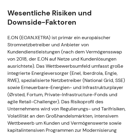
formulierte
[11]
[16]
. -
Charttechnik:
Aufwärtstrend
und Rally, da Anleger die Risikoreduzierung und die
Wesentliche Risiken und
positiven Ergebnisüberraschungen honorierten –
Downside-Faktoren
Übergang von der Post-Merger-Konsolidierung zur
Wachstumsgeschichte.
E.ON (EOAN.XETRA) ist primär ein europäischer
Stromnetzbetreiber und Anbieter von
---
Kundendienstleistungen (nach dem Vermögensswap
von 2018, der E.ON auf Netze und Kundenlösungen
Okt. 2021 — Regulierer setzt niedrigere
ausrichtete). Das Wettbewerbsumfeld umfasst große
Eigenkapitalverzinsung für die 4.
integrierte Energieversorger (Enel, Iberdrola, Engie,
Regulierungsperiode fest
RWE), spezialisierte Netzbetreiber (National Grid, SSE)
-
Ereignis:
Die Bundesnetzagentur legte die
sowie Erneuerbare-Energien- und Infrastrukturplayer
Vorsteuer-Eigenkapitalrendite für neue Netzanlagen
(Ørsted, Fortum, Private-Infrastructure-Fonds und
auf 5,07 % fest (3,51 % für Altanlagen); die
agile Retail-Challenger). Das Risikoprofil des
Entscheidung gilt ab 2023 für Gas und ab 2024 für
Unternehmens wird von Regulierungs- und Tarifrisiken,
Strom. -
Einordnung:
Anleger werteten die
Volatilität an den Großhandelsmärkten, intensivem
Entscheidung als strukturellen Gegenwind für eine
Wettbewerb um Kunden und Vermögenswerte sowie
reine Renditeausweitung im deutschen
kapitalintensiven Programmen zur Modernisierung