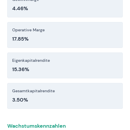
Erhebliche, langfristige Kapitalausgaben für
4.46%
Netzmodernisierung, intelligente Zähler,
Ladesäulen und digitale Plattformen bergen
Risiken bei der Umsetzung,
Operative Marge
Kostenüberschreitungen und
17.85%
Zinsbelastung/Kreditdruck, die den Cashflow
und die Bilanzmetriken unter Druck setzen
Eigenkapitalrendite
können.
15.36%
Anleger sollten diese Risikofaktoren vor einer
Investitionsentscheidung sorgfältig berücksichtigen.
Gesamtkapitalrendite
3.50%
Wachstumskennzahlen