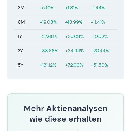
(maßgeblich) 18,96 € per 11. Juli 2026.
3M
+5.10%
+1.81%
+1.44%
6M
+19.08%
+18.99%
+11.41%
1Y
+27.66%
+25.08%
+10.02%
3Y
+88.68%
+34.94%
+20.44%
5Y
+131.12%
+72.06%
+51.59%
Mehr Aktienanalysen
wie diese erhalten