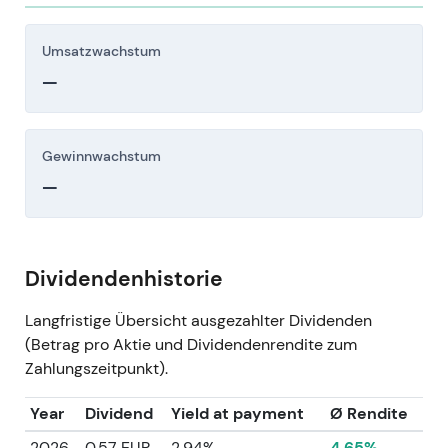
Umsatzwachstum
—
Gewinnwachstum
—
Dividendenhistorie
Langfristige Übersicht ausgezahlter Dividenden
(Betrag pro Aktie und Dividendenrendite zum
Zahlungszeitpunkt).
Year
Dividend
Yield at payment
Ø Rendite
2026
0.57 EUR
2.94%
4.65%