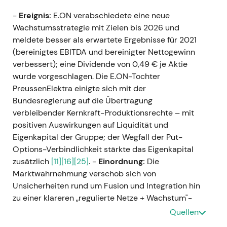
-
Ereignis:
E.ON verabschiedete eine neue
Wachstumsstrategie mit Zielen bis 2026 und
meldete besser als erwartete Ergebnisse für 2021
(bereinigtes EBITDA und bereinigter Nettogewinn
verbessert); eine Dividende von 0,49 € je Aktie
wurde vorgeschlagen. Die E.ON-Tochter
PreussenElektra einigte sich mit der
Bundesregierung auf die Übertragung
verbleibender Kernkraft-Produktionsrechte – mit
positiven Auswirkungen auf Liquidität und
Eigenkapital der Gruppe; der Wegfall der Put-
Options-Verbindlichkeit stärkte das Eigenkapital
zusätzlich
[11]
[16]
[25]
. -
Einordnung:
Die
Marktwahrnehmung verschob sich von
Unsicherheiten rund um Fusion und Integration hin
zu einer klareren „regulierte Netze + Wachstum"-
Story, da das Kernkraft-Erbe weitgehend bereinigt
Quellen
war und das Management mehrjährige Ziele