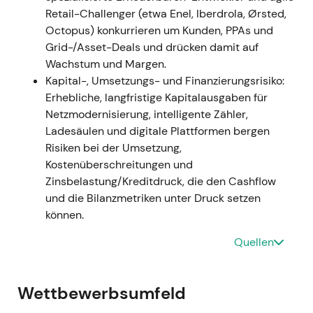
Prognosen spiegeln die verschobene Priorität hin zu
Retail-Challenger (etwa Enel, Iberdrola, Ørsted,
umfangreichen Netzinvestitionen und Digitalisierung
Octopus) konkurrieren um Kunden, PPAs und
wider
[3]
[7]
. -
Einordnung:
Die
Grid-/Asset-Deals und drücken damit auf
Anlegerwahrnehmung verfestigte sich: E.ON gilt
Wachstum und Margen.
zunehmend als defensiver, systemkritischer
Kapital-, Umsetzungs- und Finanzierungsrisiko:
Netzbetreiber – Ergebnisse werden als RAB-
Erhebliche, langfristige Kapitalausgaben für
getrieben und weniger von Commodity-
Netzmodernisierung, intelligente Zähler,
Schwankungen abhängig gesehen, was eine höhere
Ladesäulen und digitale Plattformen bergen
Toleranz gegenüber kurzfristigem
Risiken bei der Umsetzung,
Investitionsaufwand für langfristig planbare Erträge
Kostenüberschreitungen und
mit sich brachte
[3]
[7]
. -
Charttechnik:
2022 war
Zinsbelastung/Kreditdruck, die den Cashflow
geprägt von erhöhter unterjähriger Volatilität und
und die Bilanzmetriken unter Druck setzen
einem kurzfristigen Rücksetzer, gefolgt von erneuter
können.
Akkumulation in regulierte Exposure.
Quellen
---
2023 — Operatives Übertreffen der Erwartungen
Wettbewerbsumfeld
und Signal zur Investitionssteigerung