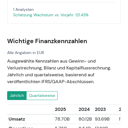
1 Analysten
Schätzung Wachstum vs. Vorjahr: 121.43%
Wichtige Finanzkennzahlen
Alle Angaben in EUR
Ausgewählte Kennzahlen aus Gewinn- und
Verlustrechnung, Bilanz und Kapitalflussrechnung.
Jährlich und quartalsweise, basierend auf
veröffentlichten IFRS/GAAP-Abschlüssen.
Jährlich
Quartalsweise
2025
2024
2023
202
Umsatz
78.70B
80.12B
93.69B
115.