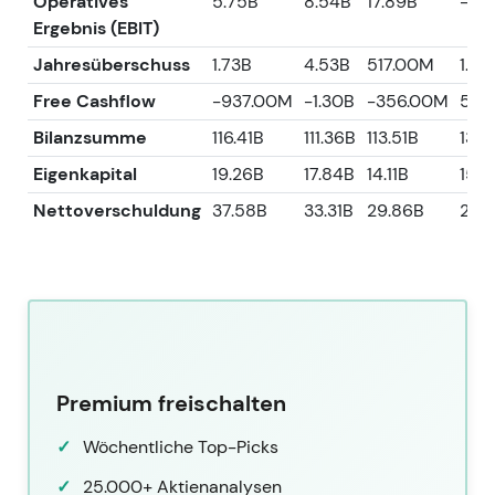
Operatives
5.75B
8.54B
17.89B
-3.2
Ergebnis (EBIT)
Jahresüberschuss
1.73B
4.53B
517.00M
1.83
Free Cashflow
-937.00M
-1.30B
-356.00M
5.4
Bilanzsumme
116.41B
111.36B
113.51B
134.
Eigenkapital
19.26B
17.84B
14.11B
15.9
Nettoverschuldung
37.58B
33.31B
29.86B
26.
Premium freischalten
Wöchentliche Top-Picks
25.000+ Aktienanalysen