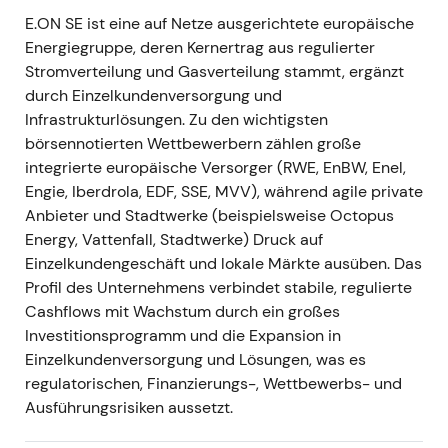
E.ON SE ist eine auf Netze ausgerichtete europäische
-
Ereignis:
E.ON übertraf die operativen
Energiegruppe, deren Kernertrag aus regulierter
Erwartungen für 2023 und signalisierte öffentlich
Stromverteilung und Gasverteilung stammt, ergänzt
eine deutliche Ausweitung des Investitionsrahmens
durch Einzelkundenversorgung und
– erstmals wurde ein erhöhtes mehrjähriges
Infrastrukturlösungen. Zu den wichtigsten
Investitionsvolumen von rund 42 Mrd. € bis 2028
börsennotierten Wettbewerbern zählen große
kommuniziert
[4]
. -
Einordnung:
Die Kombination
integrierte europäische Versorger (RWE, EnBW, Enel,
aus Ergebnisübertreffen und höherem Capex
Engie, Iberdrola, EDF, SSE, MVV), während agile private
zementierte das Marktbild von E.ON als
Anbieter und Stadtwerke (beispielsweise Octopus
Wachstumsunternehmen über RAB-Expansion –
Energy, Vattenfall, Stadtwerke) Druck auf
kein reiner Renditetitel mehr; Anleger honorierten
Einzelkundengeschäft und lokale Märkte ausüben. Das
die klarere Verbindung zwischen Investitionen und
Profil des Unternehmens verbindet stabile, regulierte
Ergebniswachstum
[4]
. -
Charttechnik:
Erholung
Cashflows mit Wachstum durch ein großes
und Ausbruch aus dem vorangegangenen
Investitionsprogramm und die Expansion in
Kursbereich, da verbesserte Sichtbarkeit bei Capex
Einzelkundenversorgung und Lösungen, was es
und Ergebniswachstum das Ausführungsrisiko
regulatorischen, Finanzierungs-, Wettbewerbs- und
reduzierte.
Ausführungsrisiken aussetzt.
---