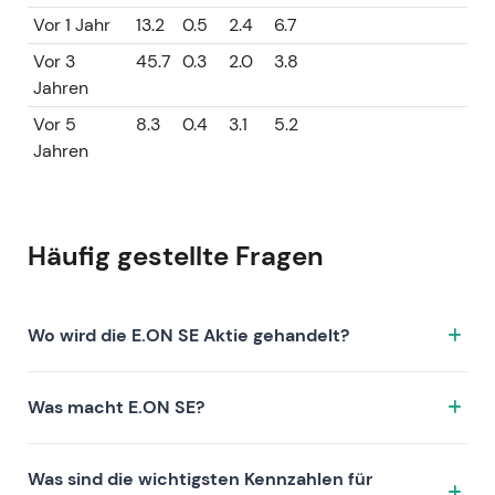
Vor 1 Jahr
13.2
0.5
2.4
6.7
Vor 3
45.7
0.3
2.0
3.8
Jahren
Vor 5
8.3
0.4
3.1
5.2
Jahren
Häufig gestellte Fragen
Wo wird die E.ON SE Aktie gehandelt?
Die E.ON SE Aktie wird unter dem Ticker EOAN.XETRA
Was macht E.ON SE?
an der Börse XETRA gehandelt. ISIN: DE000ENAG999.
E.ON SE ist ein Unternehmen, das sich durch folgende
Was sind die wichtigsten Kennzahlen für
Investment-These auszeichnet: