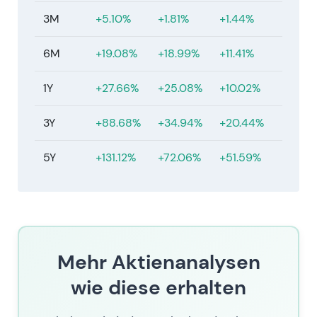
(maßgeblich) 18,96 € per 11. Juli 2026.
3M
+5.10%
+1.81%
+1.44%
6M
+19.08%
+18.99%
+11.41%
1Y
+27.66%
+25.08%
+10.02%
3Y
+88.68%
+34.94%
+20.44%
5Y
+131.12%
+72.06%
+51.59%
Mehr Aktienanalysen
wie diese erhalten