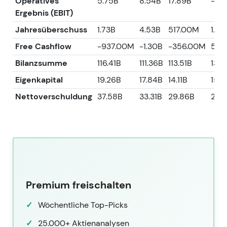
Operatives
5.75B
8.54B
17.89B
-3.2
Ergebnis (EBIT)
Jahresüberschuss
1.73B
4.53B
517.00M
1.83
Free Cashflow
-937.00M
-1.30B
-356.00M
5.4
Bilanzsumme
116.41B
111.36B
113.51B
134.
Eigenkapital
19.26B
17.84B
14.11B
15.9
Nettoverschuldung
37.58B
33.31B
29.86B
26.
Premium freischalten
Wöchentliche Top-Picks
25.000+ Aktienanalysen