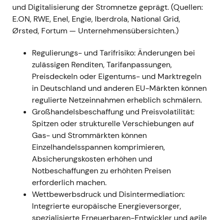
Netzgeschäft – der Fokus verlagerte sich auf
und Digitalisierung der Stromnetze geprägt. (Quellen:
Volumen- und RAB-Wachstum sowie die
E.ON, RWE, Enel, Engie, Iberdrola, National Grid,
konsequente Umsetzung von
Ørsted, Fortum — Unternehmensübersichten.)
Investitionsprogrammen als Ergebnistreiber, statt
Regulierungs- und Tarifrisiko: Änderungen bei
auf höhere regulatorische Renditen zu setzen. -
zulässigen Renditen, Tarifanpassungen,
Charttechnik:
Kursdruck, Rücksetzer und erhöhte
Preisdeckeln oder Eigentums- und Marktregeln
Volatilität bei regulierten Versorgern, da der Markt
in Deutschland und anderen EU-Märkten können
langfristige regulierte Cashflows neu bepreiste.
regulierte Netzeinnahmen erheblich schmälern.
---
Großhandelsbeschaffung und Preisvolatilität:
Spitzen oder strukturelle Verschiebungen auf
2022 — Energiemarktschock und stärkere
Gas- und Strommärkten können
Fokussierung auf Netzinfrastruktur
Einzelhandelsspannen komprimieren,
Absicherungskosten erhöhen und
-
Ereignis:
Der europäische Energiemarktschock
Notbeschaffungen zu erhöhten Preisen
und die anschließende politische und
erforderlich machen.
regulatorische Debatte verstärkten den
Wettbewerbsdruck und Disintermediation:
strategischen Bedarf an Netzinvestitionen und
Integrierte europäische Energieversorger,
Versorgungssicherheit. E.ONs öffentliche Pläne und
spezialisierte Erneuerbaren-Entwickler und agile