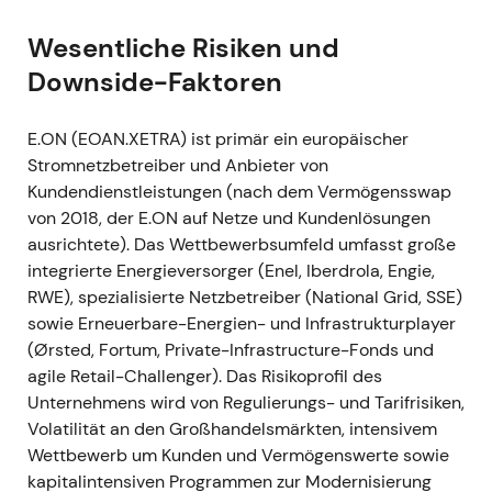
formulierte
[11]
[16]
. -
Charttechnik:
Aufwärtstrend
und Rally, da Anleger die Risikoreduzierung und die
Wesentliche Risiken und
positiven Ergebnisüberraschungen honorierten –
Downside-Faktoren
Übergang von der Post-Merger-Konsolidierung zur
Wachstumsgeschichte.
E.ON (EOAN.XETRA) ist primär ein europäischer
Stromnetzbetreiber und Anbieter von
---
Kundendienstleistungen (nach dem Vermögensswap
von 2018, der E.ON auf Netze und Kundenlösungen
Okt. 2021 — Regulierer setzt niedrigere
ausrichtete). Das Wettbewerbsumfeld umfasst große
Eigenkapitalverzinsung für die 4.
integrierte Energieversorger (Enel, Iberdrola, Engie,
Regulierungsperiode fest
RWE), spezialisierte Netzbetreiber (National Grid, SSE)
-
Ereignis:
Die Bundesnetzagentur legte die
sowie Erneuerbare-Energien- und Infrastrukturplayer
Vorsteuer-Eigenkapitalrendite für neue Netzanlagen
(Ørsted, Fortum, Private-Infrastructure-Fonds und
auf 5,07 % fest (3,51 % für Altanlagen); die
agile Retail-Challenger). Das Risikoprofil des
Entscheidung gilt ab 2023 für Gas und ab 2024 für
Unternehmens wird von Regulierungs- und Tarifrisiken,
Strom. -
Einordnung:
Anleger werteten die
Volatilität an den Großhandelsmärkten, intensivem
Entscheidung als strukturellen Gegenwind für eine
Wettbewerb um Kunden und Vermögenswerte sowie
reine Renditeausweitung im deutschen
kapitalintensiven Programmen zur Modernisierung