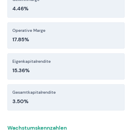
Erhebliche, langfristige Kapitalausgaben für
4.46%
Netzmodernisierung, intelligente Zähler,
Ladesäulen und digitale Plattformen bergen
Risiken bei der Umsetzung,
Operative Marge
Kostenüberschreitungen und
17.85%
Zinsbelastung/Kreditdruck, die den Cashflow
und die Bilanzmetriken unter Druck setzen
Eigenkapitalrendite
können.
15.36%
Anleger sollten diese Risikofaktoren vor einer
Investitionsentscheidung sorgfältig berücksichtigen.
Gesamtkapitalrendite
3.50%
Wachstumskennzahlen