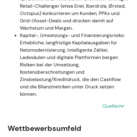
Prognosen spiegeln die verschobene Priorität hin zu
Retail-Challenger (etwa Enel, Iberdrola, Ørsted,
umfangreichen Netzinvestitionen und Digitalisierung
Octopus) konkurrieren um Kunden, PPAs und
wider
[3]
[7]
. -
Einordnung:
Die
Grid-/Asset-Deals und drücken damit auf
Anlegerwahrnehmung verfestigte sich: E.ON gilt
Wachstum und Margen.
zunehmend als defensiver, systemkritischer
Kapital-, Umsetzungs- und Finanzierungsrisiko:
Netzbetreiber – Ergebnisse werden als RAB-
Erhebliche, langfristige Kapitalausgaben für
getrieben und weniger von Commodity-
Netzmodernisierung, intelligente Zähler,
Schwankungen abhängig gesehen, was eine höhere
Ladesäulen und digitale Plattformen bergen
Toleranz gegenüber kurzfristigem
Risiken bei der Umsetzung,
Investitionsaufwand für langfristig planbare Erträge
Kostenüberschreitungen und
mit sich brachte
[3]
[7]
. -
Charttechnik:
2022 war
Zinsbelastung/Kreditdruck, die den Cashflow
geprägt von erhöhter unterjähriger Volatilität und
und die Bilanzmetriken unter Druck setzen
einem kurzfristigen Rücksetzer, gefolgt von erneuter
können.
Akkumulation in regulierte Exposure.
Quellen
---
2023 — Operatives Übertreffen der Erwartungen
Wettbewerbsumfeld
und Signal zur Investitionssteigerung