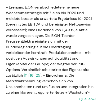
-
Ereignis:
E.ON verabschiedete eine neue
Wachstumsstrategie mit Zielen bis 2026 und
meldete besser als erwartete Ergebnisse für 2021
(bereinigtes EBITDA und bereinigter Nettogewinn
verbessert); eine Dividende von 0,49 € je Aktie
wurde vorgeschlagen. Die E.ON-Tochter
PreussenElektra einigte sich mit der
Bundesregierung auf die Übertragung
verbleibender Kernkraft-Produktionsrechte – mit
positiven Auswirkungen auf Liquidität und
Eigenkapital der Gruppe; der Wegfall der Put-
Options-Verbindlichkeit stärkte das Eigenkapital
zusätzlich
[11]
[16]
[25]
. -
Einordnung:
Die
Marktwahrnehmung verschob sich von
Unsicherheiten rund um Fusion und Integration hin
zu einer klareren „regulierte Netze + Wachstum"-
Story, da das Kernkraft-Erbe weitgehend bereinigt
Quellen
war und das Management mehrjährige Ziele