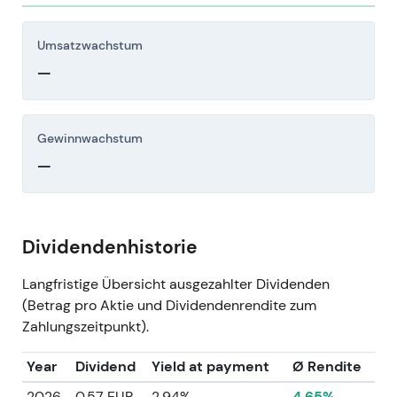
Umsatzwachstum
—
Gewinnwachstum
—
Dividendenhistorie
Langfristige Übersicht ausgezahlter Dividenden
(Betrag pro Aktie und Dividendenrendite zum
Zahlungszeitpunkt).
Year
Dividend
Yield at payment
Ø Rendite
2026
0.57 EUR
2.94%
4.65%