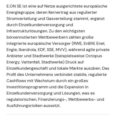
E.ON SE ist eine auf Netze ausgerichtete europäische
-
Ereignis:
E.ON übertraf die operativen
Energiegruppe, deren Kernertrag aus regulierter
Erwartungen für 2023 und signalisierte öffentlich
Stromverteilung und Gasverteilung stammt, ergänzt
eine deutliche Ausweitung des Investitionsrahmens
durch Einzelkundenversorgung und
– erstmals wurde ein erhöhtes mehrjähriges
Infrastrukturlösungen. Zu den wichtigsten
Investitionsvolumen von rund 42 Mrd. € bis 2028
börsennotierten Wettbewerbern zählen große
kommuniziert
[4]
. -
Einordnung:
Die Kombination
integrierte europäische Versorger (RWE, EnBW, Enel,
aus Ergebnisübertreffen und höherem Capex
Engie, Iberdrola, EDF, SSE, MVV), während agile private
zementierte das Marktbild von E.ON als
Anbieter und Stadtwerke (beispielsweise Octopus
Wachstumsunternehmen über RAB-Expansion –
Energy, Vattenfall, Stadtwerke) Druck auf
kein reiner Renditetitel mehr; Anleger honorierten
Einzelkundengeschäft und lokale Märkte ausüben. Das
die klarere Verbindung zwischen Investitionen und
Profil des Unternehmens verbindet stabile, regulierte
Ergebniswachstum
[4]
. -
Charttechnik:
Erholung
Cashflows mit Wachstum durch ein großes
und Ausbruch aus dem vorangegangenen
Investitionsprogramm und die Expansion in
Kursbereich, da verbesserte Sichtbarkeit bei Capex
Einzelkundenversorgung und Lösungen, was es
und Ergebniswachstum das Ausführungsrisiko
regulatorischen, Finanzierungs-, Wettbewerbs- und
reduzierte.
Ausführungsrisiken aussetzt.
---