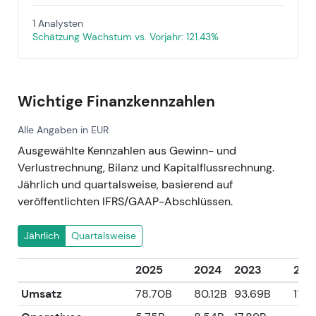
1 Analysten
Schätzung Wachstum vs. Vorjahr: 121.43%
Wichtige Finanzkennzahlen
Alle Angaben in EUR
Ausgewählte Kennzahlen aus Gewinn- und
Verlustrechnung, Bilanz und Kapitalflussrechnung.
Jährlich und quartalsweise, basierend auf
veröffentlichten IFRS/GAAP-Abschlüssen.
Jährlich
Quartalsweise
2025
2024
2023
202
Umsatz
78.70B
80.12B
93.69B
115.