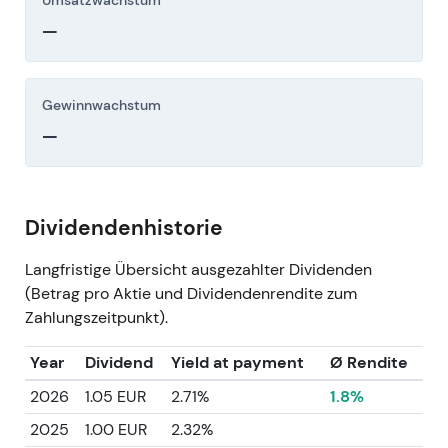
Umsatzwachstum
—
Gewinnwachstum
—
Dividendenhistorie
Langfristige Übersicht ausgezahlter Dividenden
(Betrag pro Aktie und Dividendenrendite zum
Zahlungszeitpunkt).
Year
Dividend
Yield at payment
Ø Rendite
2026
1.05 EUR
2.71%
1.8%
2025
1.00 EUR
2.32%