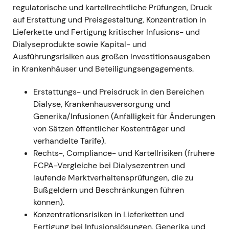
der Verfehlung des Ausblicks gelesen und
regulatorische und kartellrechtliche Prüfungen, Druck
erhöhte die wahrgenommenen
auf Erstattung und Preisgestaltung, Konzentration in
Umsetzungsrisiken; Anleger begannen, die
Lieferkette und Fertigung kritischer Infusions- und
Unsicherheit rund um die Umsetzung des
Dialyseprodukte sowie Kapital- und
Turnarounds einzupreisen
[6]
,
[4]
.
Ausführungsrisiken aus großen Investitionsausgaben
Deutlicher Kursrückgang und erhöhte
in Krankenhäuser und Beteiligungsengagements.
Volatilität im Aug.–Sep. 2022 als Reaktion auf
die Gewinnwarnung und den CEO-Wechsel
Erstattungs- und Preisdruck in den Bereichen
[6]
.
Dialyse, Krankenhausversorgung und
---
Generika/Infusionen (Anfälligkeit für Änderungen
von Sätzen öffentlicher Kostenträger und
Mai–Dez 2023 — Strategiebestätigung:
verhandelte Tarife).
Capital Markets Day und Q4-Erholung
Rechts-, Compliance- und Kartellrisiken (frühere
FCPA-Vergleiche bei Dialysezentren und
Fresenius hielt am 25. Mai 2023 einen Capital
laufende Marktverhaltensprüfungen, die zu
Markets Day zur Strategieaktualisierung ab;
Bußgeldern und Beschränkungen führen
das Geschäftsjahr 2023 schloss mit einem
können).
starken vierten Quartal, das erhöhte Jahresziel
Konzentrations­risiken in Lieferketten und
wurde erreicht, und das Management
Fertigung bei Infusionslösungen, Generika und