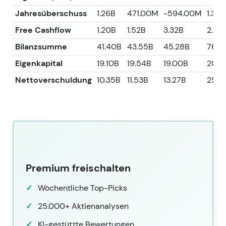
Jahresüberschuss
1.26B
471.00M
-594.00M
1.37B
Free Cashflow
1.20B
1.52B
3.32B
2.28
Bilanzsumme
41.40B
43.55B
45.28B
76.4
Eigenkapital
19.10B
19.54B
19.00B
20.4
Nettoverschuldung
10.35B
11.53B
13.27B
25.5
Premium freischalten
Wöchentliche Top-Picks
25.000+ Aktienanalysen
KI-gestützte Bewertungen