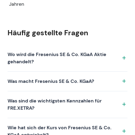
Jahren
Häufig gestellte Fragen
Wo wird die Fresenius SE & Co. KGaA Aktie
gehandelt?
Die Fresenius SE & Co. KGaA Aktie wird unter dem
Was macht Fresenius SE & Co. KGaA?
Ticker FRE.XETRA an der Börse XETRA gehandelt. ISIN:
DE0005785604.
Fresenius SE & Co. KGaA ist ein Unternehmen, das
Was sind die wichtigsten Kennzahlen für
sich durch folgende Investment-These auszeichnet:
FRE.XETRA?
Zu den Kennzahlen von FRE.XETRA zählen die
Wie hat sich der Kurs von Fresenius SE & Co.
Bewertung (KGV 16, KUV 1.1, KBV 1.2), die Rentabilität
KGaA entwickelt?