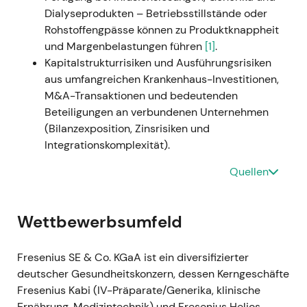
kommunizierte die Erwartung einer
Dialyseprodukten – Betriebsstillstände oder
beschleunigten EBIT-Entwicklung für 2024
[12]
,
Rohstoffengpässe können zu Produktknappheit
[11]
.
und Margenbelastungen führen
[1]
.
Die Wahrnehmung verschob sich von „Value-
Kapitalstrukturrisiken und Ausführungsrisiken
Trap mit Umsetzungsrisiko" hin zu „Turnaround
aus umfangreichen Krankenhaus-Investitionen,
mit Ergebnisbeschleunigung", da die
M&A-Transaktionen und bedeutenden
operativen Einheiten — insbesondere Kabi und
Beteiligungen an verbundenen Unternehmen
Helios — Dynamik zeigten und die
(Bilanzexposition, Zinsrisiken und
Kostenprogramme zu greifen begannen
[11]
,
Integrationskomplexität).
[12]
.
Die Kursentwicklung wechselte von
Quellen
Stabilisierung zu einer Aufwärtsbewegung und
einem Ausbruch zum Jahresende 2023,
getragen vom starken Q4 und dem
Wettbewerbsumfeld
angehobenen Ausblick
[11]
.
---
Fresenius SE & Co. KGaA ist ein diversifizierter
deutscher Gesundheitskonzern, dessen Kerngeschäfte
H1–H2 2024 — Portfoliobereinigung:
Fresenius Kabi (IV-Präparate/Generika, klinische
FMC-Entkonsolidierung und Vamed-
Ernährung, Medizintechnik) und Fresenius Helios