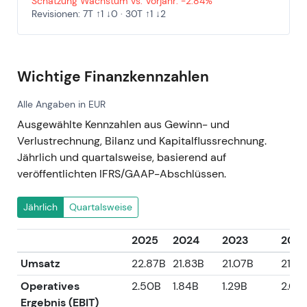
Schätzung Wachstum vs. Vorjahr: -2.84%
Revisionen: 7T ↑1 ↓0 · 30T ↑1 ↓2
Wichtige Finanzkennzahlen
Alle Angaben in EUR
Ausgewählte Kennzahlen aus Gewinn- und
Verlustrechnung, Bilanz und Kapitalflussrechnung.
Jährlich und quartalsweise, basierend auf
veröffentlichten IFRS/GAAP-Abschlüssen.
Jährlich
Quartalsweise
2025
2024
2023
2022
Umsatz
22.87B
21.83B
21.07B
21.33
Operatives
2.50B
1.84B
1.29B
2.00
Ergebnis (EBIT)