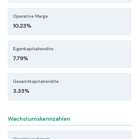
(Bilanzexposition, Zinsrisiken und
Integrationskomplexität).
Operative Marge
Anleger sollten diese Risikofaktoren vor einer
10.23%
Investitionsentscheidung sorgfältig berücksichtigen.
Eigenkapitalrendite
7.79%
Gesamtkapitalrendite
3.33%
Wachstumskennzahlen