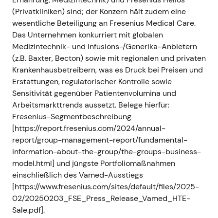
Ausstieg
(Privatkliniken) sind; der Konzern hält zudem eine
wesentliche Beteiligung an Fresenius Medical Care.
Fresenius vollzog die Portfoliobereinigung: Die
Das Unternehmen konkurriert mit globalen
Entkonsolidierung von Fresenius Medical Care
Medizintechnik- und Infusions-/Generika-Anbietern
wurde abgeschlossen, der Verkauf der
(z.B. Baxter, Becton) sowie mit regionalen und privaten
Fruchtbarkeitsgruppe Eugin wurde vollzogen;
Krankenhausbetreibern, was es Druck bei Preisen und
der Konzern kündigte einen strukturierten
Erstattungen, regulatorischer Kontrolle sowie
Ausstieg aus Vamed an (Verkauf des Großteils
Sensitivität gegenüber Patientenvolumina und
des Vamed-Rehabilitationsgeschäfts an PAI
Arbeitsmarkttrends aussetzt. Belege hierfür:
Partners; Vamed entfiel ab Q2 2024 als
Fresenius-Segmentbeschreibung
Berichtssegment)
[11]
,
[5]
.
[https://report.fresenius.com/2024/annual-
Anleger begannen, Fresenius zunehmend als
report/group-management-report/fundamental-
einfacheren, fokussierteren
information-about-the-group/the-groups-business-
Gesundheitskonzern mit klarerer
model.html] und jüngste Portfoliomaßnahmen
Kapitalallokation zu bewerten — Fresenius
einschließlich des Vamed-Ausstiegs
Kabi als klare Priorität; die reduzierte
[https://www.fresenius.com/sites/default/files/2025-
Konglomeratskomplexität und transparentere
02/20250203_FSE_Press_Release_Vamed_HTE-
Liquiditätsperspektiven verbesserten die
Sale.pdf].
Stimmung
[11]
,
[5]
.