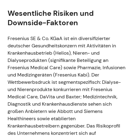
47,44 € am 18. Aug. 2021; Jahrestief 33,45 € am 3.
Dez. 2021; Jahresschlusskurs 35,40 €) — insgesamt
Wesentliche Risiken und
ein breites Band mit einem späten Jahresrückgang,
Downside-Faktoren
als Pandemiefolgen und Umsetzungsrisiken neu
bewertet wurden
[3]
.
Fresenius SE & Co. KGaA ist ein diversifizierter
deutscher Gesundheitskonzern mit Aktivitäten in
---
Krankenhausbetrieb (Helios), Nieren- und
Dialyseprodukten (signifikante Beteiligung an
Aug–Okt 2022 — CEO-Wechsel und
Fresenius Medical Care) sowie Pharmazie, Infusionen
Gewinnwarnung
und Medizingeräten (Fresenius Kabi). Der
Der Konzern senkte den kurzfristigen Ausblick
Wettbewerbsdruck ist segmentspezifisch: Dialyse-
und kündigte Führungswechsel an; Langzeit-
und Nierenprodukte konkurrieren mit Fresenius
CEO Stephan Sturm schied aus, Michael Sen
Medical Care, DaVita und Baxter; Medizintechnik,
wurde mit Wirkung zum 1. Okt. 2022 zu seinem
Diagnostik und Krankenhausdienste sehen sich
Nachfolger ernannt (weitere
großen Anbietern wie Abbott und Siemens
Vorstandsveränderungen folgten)
[6]
,
[4]
.
Healthineers sowie etablierten
Die Marktstimmung trübte sich ein — der
Krankenhausbetreibern gegenüber. Das Risikoprofil
Führungswechsel wurde als Konsequenz aus
des Unternehmens konzentriert sich auf