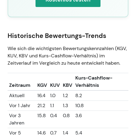
Historische Bewertungs-Trends
Wie sich die wichtigsten Bewertungskennzahlen (KGV,
KUV, KBV und Kurs-Cashflow-Verhältnis) im
Zeitverlauf im Vergleich zu heute entwickelt haben.
Kurs-Cashflow-
Zeitraum
KGV
KUV
KBV
Verhältnis
Aktuell
16.4
1.0
1.2
8.2
Vor 1 Jahr
21.2
1.1
1.3
10.8
Vor 3
15.8
0.4
0.8
3.6
Jahren
Vor 5
14.6
0.7
1.4
5.4