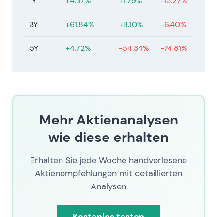
1Y
+4.37%
+1.79%
-13.27%
3Y
+61.84%
+8.10%
-6.40%
5Y
+4.72%
-54.34%
-74.81%
Mehr Aktienanalysen
wie diese erhalten
Erhalten Sie jede Woche handverlesene
Aktienempfehlungen mit detaillierten
Analysen
Kostenlos testen