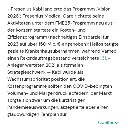
- Fresenius Kabi lancierte das Programm „Vision
2026"; Fresenius Medical Care richtete seine
Aktivitäten unter dem FME25-Programm neu aus;
der Konzern startete ein Kosten- und
Effizienzprogramm (nachhaltiges Einsparziel für
2023 auf über 150 Mio. € angehoben); Helios tätigte
gezielte Krankenhausübernahmen, während Vamed
einen Rekordauftragsbestand verzeichnete
[3]
. -
Anleger werteten 2021 als formalen
Strategieschwenk — Kabi wurde als
Wachstumspriorität positioniert, die
Kostenprogramme sollten den COVID-bedingten
Volumen- und Margendruck abfedern; der Markt
sorgte sich zwar um die kurzfristigen
Pandemieauswirkungen, akzeptierte aber einen
glaubwürdigen Fahrplan zur
Wachstumsbeschleunigung
[3]
. - Der Handel verlief
Quellen
2021 volatil in einer breiten Spanne (Jahreshoch