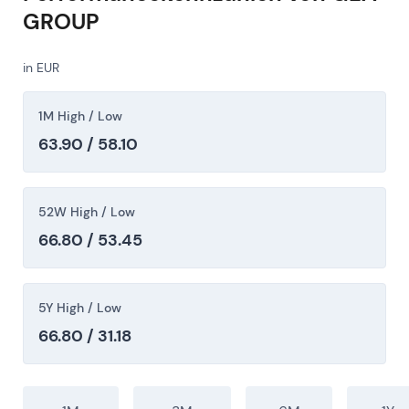
GROUP
GEA meldete den erfolgreichen Abschluss des
EUR 400-Mio.-Programms (insgesamt
in EUR
9.529.412 Aktien zwischen dem 9. November
2023 und dem 11. April 2025 zurückgekauft)
und kündigte die Einziehung der erworbenen
1M High / Low
Aktien nach der Hauptversammlung an; die
63.90 / 58.10
zurückgekauften Aktien entsprechen einem
wesentlichen Anteil am Grundkapital von ca.
5,5 %
[36]
,
[37]
.
52W High / Low
Abschluss und geplante Einziehung machten
66.80 / 53.45
die Kapitalrückführungsstrategie greifbar –
weniger ausstehende Aktien, höherer EPS und
ROCE. Der Markt honorierte dies mit einer
5Y High / Low
Bewertungsausweitung und einem höheren
66.80 / 31.18
Börsenwert.
Technisch: Starke Rally und Re-Rating auf neue
Mehrjahreshochs, da die Wirkung der
Rückkäufe in den Kennzahlen je Aktie sichtbar