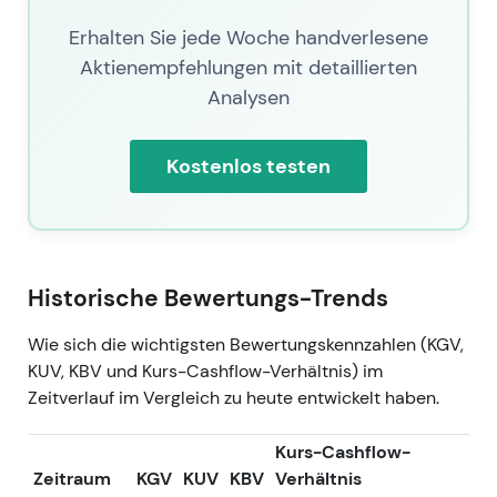
[20]
.
Erhalten Sie jede Woche handverlesene
Aktienempfehlungen mit detaillierten
11. Juli 2026
Analysen
Aktueller Aktienkurs von GEA: 60,1.
Der Kurs spiegelt die kumulativen Effekte einer
Kostenlos testen
mehrjährigen Margenausweitung, starker
Free-Cashflow-Generierung, zwei
aufeinanderfolgender großer
Rückkaufprogramme sowie der Kontinuität im
Management wider – die Marktwahrnehmung:
Historische Bewertungs-Trends
GEA als wertschaffender, margengetriebener
industrieller Compounder.
Wie sich die wichtigsten Bewertungskennzahlen (KGV,
Technisch: Ausgedehnter mehrjähriger
KUV, KBV und Kurs-Cashflow-Verhältnis) im
Aufwärtstrend bis auf das aktuelle Niveau,
Zeitverlauf im Vergleich zu heute entwickelt haben.
getragen von der durch Rückkäufe bedingten
Streubesitzreduzierung und verbesserten
Kurs-Cashflow-
Fundamentaldaten
[30]
,
[36]
,
[35]
.
Zeitraum
KGV
KUV
KBV
Verhältnis