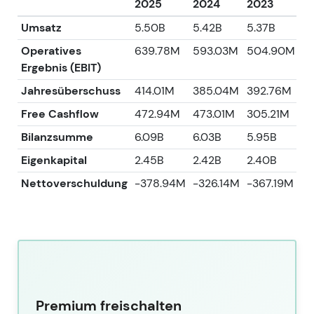
2025
2024
2023
2
Umsatz
5.50B
5.42B
5.37B
5.
Operatives
639.78M
593.03M
504.90M
4
Ergebnis (EBIT)
Jahresüberschuss
414.01M
385.04M
392.76M
4
Free Cashflow
472.94M
473.01M
305.21M
2
Bilanzsumme
6.09B
6.03B
5.95B
5.
Eigenkapital
2.45B
2.42B
2.40B
2.
Nettoverschuldung
-378.94M
-326.14M
-367.19M
-
Premium freischalten