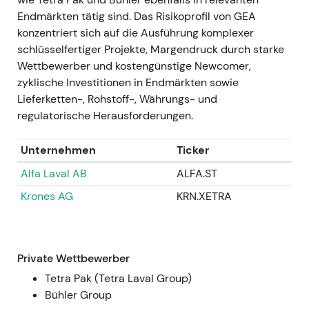
9. November 2023 – 31. Dezember 2024
Endmärkten tätig sind. Das Risikoprofil von GEA
Durchführung des EUR 400-Mio.-
konzentriert sich auf die Ausführung komplexer
Rückkaufprogramms: Bis Ende Dezember
schlüsselfertiger Projekte, Margendruck durch starke
2024 hatte GEA im Rahmen des Programms
Wettbewerber und kostengünstige Newcomer,
7.345.848 Aktien zu einem Gesamtpreis von
zyklische Investitionen in Endmärkten sowie
EUR 284,3 Mio. bei einem Durchschnittskurs
Lieferketten-, Rohstoff-, Währungs- und
von EUR 38,70 zurückgekauft (Einziehung zum
regulatorische Herausforderungen.
Programmende vorgesehen)
[35]
.
Die laufenden Rückkäufe reduzierten den
Unternehmen
Ticker
effektiven Streubesitz spürbar und stützten
Alfa Laval AB
ALFA.ST
den EPS-Ausblick sichtbar; die
Krones AG
KRN.XETRA
Investorenwahrnehmung verschob sich in
Richtung „Margenkompoundierung und aktive
Kapitalallokation".
Technisch: Nachhaltige Akkumulation und
Private Wettbewerber
fortgesetzter Aufwärtstrend im Zuge der
Tetra Pak (Tetra Laval Group)
Rückkaufdurchführung
[35]
.
Bühler Group