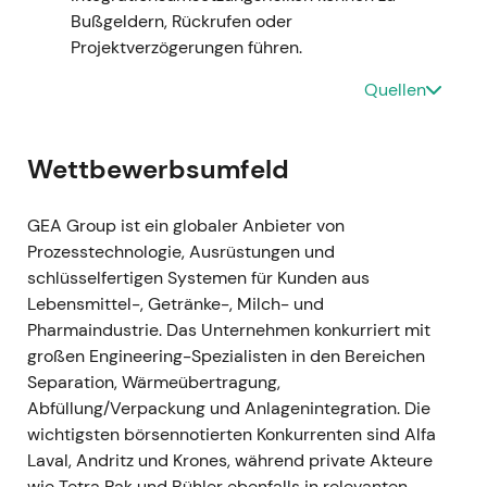
Bußgeldern, Rückrufen oder
Projektverzögerungen führen.
7. November 2023
Der Vorstand beschloss ein neues
Quellen
Aktienrückkaufprogramm (Volumen bis zu EUR
400 Mio.) und entschied, die bereits
Wettbewerbsumfeld
gehaltenen 8.161.096 eigenen Aktien aus dem
Programm 2021/22 ohne Kapitalherabsetzung
einzuziehen
[42]
,
[43]
.
GEA Group ist ein globaler Anbieter von
Das aggressive Signal zur Kapitalrückführung
Prozesstechnologie, Ausrüstungen und
und Reduzierung der Aktienzahl wurde als
schlüsselfertigen Systemen für Kunden aus
klares Bekenntnis des Managements zu EPS-
Lebensmittel-, Getränke-, Milch- und
Steigerung und Kapitaleffizienz gewertet –
Pharmaindustrie. Das Unternehmen konkurriert mit
aktionärsfreundlich und
großen Engineering-Spezialisten in den Bereichen
bewertungsunterstützend.
Separation, Wärmeübertragung,
Technisch: Positiver Katalysator und Ausbruch
Abfüllung/Verpackung und Anlagenintegration. Die
– Rückkauf plus Einziehung bedeuten eine
wichtigsten börsennotierten Konkurrenten sind Alfa
strukturelle Reduzierung des Streubesitzes.
Laval, Andritz und Krones, während private Akteure
wie Tetra Pak und Bühler ebenfalls in relevanten