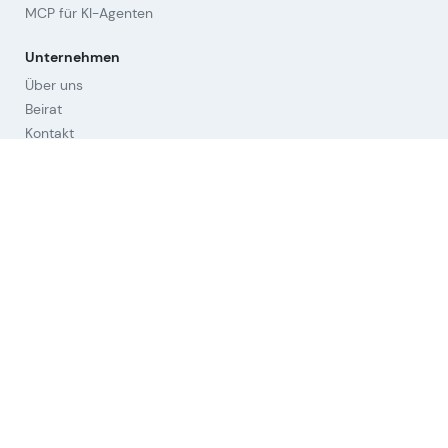
MCP für KI-Agenten
Unternehmen
Über uns
Beirat
Kontakt
Impressum
Cookies widerrufen
Hilfestellungen
Fragen & Antworten
Orientierung
Strategien
Links
Nutzungsbedingungen (AGB)
Datenschutz
Aktien-Universum