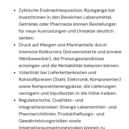
laufenden Rückkäufen
[3]
.
Zyklische Endmarktexposition: Rückgänge bei
7. März 2023 (Ergebnisse Geschäftsjahr
Investitionen in den Bereichen Lebensmittel,
2022)
Getränke oder Pharmazie können Bestellungen
für neue Ausrüstungen und Umsätze deutlich
Geschäftsjahr 2022: Auftragseingang +8,7 %
senken.
auf EUR 5.678,9 Mio.; Umsatz +9,8 % auf EUR
Druck auf Margen und Marktanteile durch
5.164,7 Mio.; EBITDA vor Restrukturierung EUR
intensive Konkurrenz (börsennotierte und private
712 Mio. (Marge 13,8 %); Periodengewinn ca.
Wettbewerber), die Preiszugeständnisse
EUR 401,4 Mio. – die Ergebnisse übertrafen die
erzwingen und die Rentabilität belasten können.
bereits angehobene Guidance
[3]
.
Volatilität bei Lieferkettenkosten und
Die Zahlen bestätigten die These des
Rohstoffpreisen (Stahl, Elektronik, Komponenten)
profitablen Wachstums und den Fokus von
sowie Komponentenengpässe, die Lieferungen
Mission 26 auf Marge und ROCE. GEA wurde
verzögern und Inputkosten in die Höhe treiben.
von Investoren zunehmend als qualitativ
Regulatorische, Qualitäts- und
hochwertiges Industrieunternehmen mit
Integrationsrisiken: Strenge Lebensmittel- und
verbesserter Ertragskraft wahrgenommen.
Pharmarichtlinien, Produkthaftungs- und
Technisch: Aufwärtstrend und Rally auf Basis
Gewährleistungsrisiken sowie
eines Ergebnisses über den Erwartungen
Integrationsumsetzungsrisiken können zu
sowie klarerer Guidance.