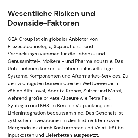
Rückkaufermächtigung
[1]
.
Wesentliche Risiken und
16. August 2021 – 30. Dezember 2022
Downside-Faktoren
Erstes Aktienrückkaufprogramm (bis ca. EUR
300 Mio.) in zwei Tranchen durchgeführt – bis
GEA Group ist ein globaler Anbieter von
Ende 2022 hatte GEA insgesamt 8.161.096
Prozesstechnologie, Separations- und
eigene Aktien zurückgekauft und dafür im
Verpackungssystemen für die Lebens- und
Geschäftsjahr rund EUR 205,6 Mio.
Genussmittel-, Molkerei- und Pharmaindustrie. Das
aufgewendet
[3]
,
[38]
.
Unternehmen konkurriert über schlüsselfertige
Die Rückkäufe wurden als klares Bekenntnis
Systeme, Komponenten und Aftermarket-Services. Zu
zur Kapitalrückführung und als Beleg für die
den wichtigsten börsennotierten Wettbewerbern
Ertragskraft gewertet; das stärkte das
zählen Alfa Laval, Andritz, Krones, Sulzer und Marel,
Vertrauen in die Entwicklung von EPS und
während große private Akteure wie Tetra Pak,
ROCE.
Syntegon und KHS im Bereich Verpackung und
Technisch: Strukturelle Unterstützung des
Linienintegration bedeutsam sind. Das Geschäft ist
Aktienkurses; eine Konsolidierungsphase
zyklischen Investitionen in den Endmärkten sowie
mündete in eine nachhaltige
Margendruck durch Konkurrenten und Volatilität bei
Aufwärtsbewegung, begleitet von den
Inputkosten und Lieferketten ausgesetzt.