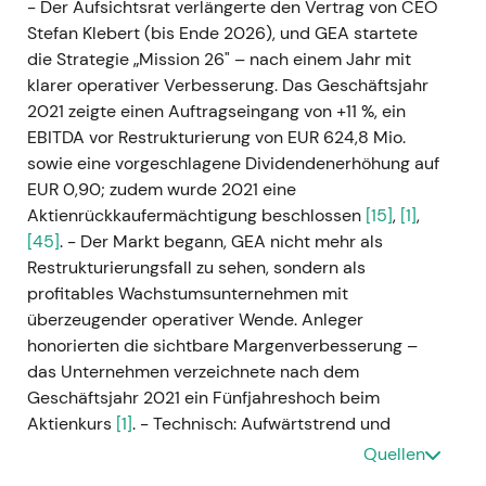
- Der Aufsichtsrat verlängerte den Vertrag von CEO
Stefan Klebert (bis Ende 2026), und GEA startete
die Strategie „Mission 26" – nach einem Jahr mit
klarer operativer Verbesserung. Das Geschäftsjahr
2021 zeigte einen Auftragseingang von +11 %, ein
EBITDA vor Restrukturierung von EUR 624,8 Mio.
sowie eine vorgeschlagene Dividendenerhöhung auf
EUR 0,90; zudem wurde 2021 eine
Aktienrückkaufermächtigung beschlossen
[15]
,
[1]
,
[45]
. - Der Markt begann, GEA nicht mehr als
Restrukturierungsfall zu sehen, sondern als
profitables Wachstumsunternehmen mit
überzeugender operativer Wende. Anleger
honorierten die sichtbare Margenverbesserung –
das Unternehmen verzeichnete nach dem
Geschäftsjahr 2021 ein Fünfjahreshoch beim
Aktienkurs
[1]
. - Technisch: Aufwärtstrend und
Ausbruch, mit Trendverstärkung durch verbesserte
Quellen
Ergebnisse und die Unterstützung durch die