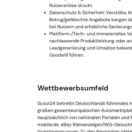
drehte in Richtung diszipliniertes M
Nutzererlöse drückt.
[35]
.
Datenschutz & Sicherheit: Verstöße, 
Technisch gab es positive Neubewert
Betrug/gefälschte Angebote bergen d
Dividendenankündigung und die Spreng
bei Nutzern und erhebliche Sanierungs
von einer Konsolidierungsphase, in der
Plattform-/Tech- und immaterielles Ve
[25]
,
[21]
,
[34]
.
nachlassende Produktleistung oder an
Leadgenerierung und Umsätze belaste
2024 — Berichterstattung, Rückka
Goodwill führen.
bulwiengesa
Scout24 veröffentlichte den kombinie
Guidance-Rahmen für 2024–2026 (28. 
50 Mio. Euro, Start 29. Januar 2024) 
Wettbewerbsumfeld
AG wurde angekündigt und vollzogen 
Bewertungsdienstleistungen im gewer
[23]
,
[40]
.
Scout24 betreibt Deutschlands führendes I
Der Markt sah Scout24 zunehmend als
großen gesamteuropäischen Automarktplat
proprietären und Drittanbieter-Daten 
hauptsächlich von nationalen Portalen und
strukturellen Plattformvorteilen und 
mobile.de, eBay Kleinanzeigen/WG-Gesucht)
[23]
.
Investorengruppen. Zu den Kernrisiken zähl