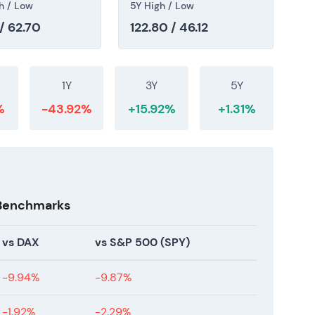
 durch Rückkäufe gestützter Aufwärtstrend bei
h / Low
5Y High / Low
tät mit episodischem Aufwärtspotenzial bei
/ 62.70
122.80 / 46.12
e zuletzt bei 73,1 (Stand 11. Juli 2026).
1Y
3Y
5Y
%
-43.92%
+15.92%
+1.31%
 Benchmarks
vs DAX
vs S&P 500 (SPY)
-9.94%
-9.87%
-1.92%
-2.29%