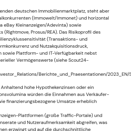
– kurzfristige Margenverwässerung gegen
 die ab 2023 zu beschleunigtem Ergebniswachstum
enden deutschen Immobilienmarktplatz, steht aber
tumsstory auf solidem Kapitalrückführungs-
kalkonkurrenten (Immowelt/Immonet) und horizontal
twa eBay Kleinanzeigen/Adevinta) sowie
ahmespekulation für einen kurzen Schub;
s (Rightmove, Prosus/REA). Das Risikoprofil des
mit Rückkäufen als technischer Stütze
[10]
,
[36]
.
ienzyklussensitivität (Transaktions- und
ormkonkurrenz und Nutzakquisitionsdruck,
dendenerhöhung, gezielte M&A
 sowie Plattform- und IT-Verfügbarkeit nebst
chsel
terieller Vermögenswerte (siehe Scout24-
en ein (16. März 2023); die Hauptversammlung
nvestor_Relations/Berichte_und_Praesentationen/2023_EN
ende (1,00 Euro) und erneuerte die
Am 1. Juli 2023 erwarb Scout24 eine 75-%-
r: Anhaltend hohe Hypothekenzinsen oder ein
mas Schroeter schied zum 27. Januar 2023 aus dem
tionsvolumina würden die Einnahmen aus Verkäufer-
amm (bis zu 60 Mio. Euro) lief von März 2023 bis
ie finanzierungsbezogene Umsätze erheblich
000 zurückgekaufte Aktien
[35]
,
[25]
,
[21]
,
[19]
,
[34]
.
 einer „Plattform + Daten"-Konsolidierungsstory:
nzeigen-Plattformen (große Traffic-Portale) und
onärsausschüttungen mit gezielten Zukäufen, um
n Inserate und Nutzeraufmerksamkeit abgreifen, was
ewertungskompetenzen auszubauen. Die Stimmung
en erzwingt und auf die durchschnittliche