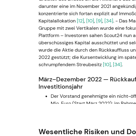
darunter eine im November 2021 angekündi
konzentrierte sich fortan explizit auf Immo
Kapitalallokation
[12]
,
[10]
,
[9]
,
[34]
. - Das Ma
Gruppe mit zwei Vertikalen wurde eine fok
Plattform – Investoren sahen Scout24 nun 
überschüssiges Kapital ausschüttet und sel
wurde die Aktie durch den Rückkauffluss u
2022 gestützt; die Kursentwicklung im späte
schrumpfendem Streubesitz
[10]
,
[34]
.
März–Dezember 2022 — Rückkaufp
Investitionsjahr
Der Vorstand genehmigte ein nicht-öf
Mio. Euro (Start März 2022); im Rahm
zurückgekauft. Das Unternehmen bezeic
Umsatzwachstumsprognose von rund 11
EBITDA-Dynamik infolge gezielter Wa
Wesentliche Risiken und D
Investoren stellten ihr Bild neu ein: St