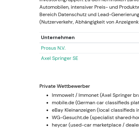
Technisch bewegte sich die Aktie in 
Automobilen, intensiver Preis- und Produk
und Rückkaufmeldungen; ein leichter A
Bereich Datenschutz und Lead-Generierung 
Akquisitionsnachrichten
[41]
,
[23]
.
(Nutzerverkehr, Abhängigkeit von Anzeigenk
2025 — Führungswechsel, angeho
Unternehmen
Rückkäufe
Prosus N.V.
Ralf Weitz übernahm zum 1. März 2025
Axel Springer SE
am 1. April 2024 als CCO in den Vorst
2025 an – höheres Umsatzwachstum u
Rückkauftranchen um (erste Tranche
bis April 2025; weitere Tranchen im 
Private Wettbewerber
der Vorstand ein neues Rückkaufmand
Immowelt / Immonet (Axel Springer br
[44]
.
mobile.de (German car classifieds pla
Der Markt interpretierte den Führun
eBay Kleinanzeigen (local classifieds
Bestätigung, dass die vorangegangene
WG-Gesucht.de (specialist shared‑hou
bessere Margen münden. In Verbindun
heycar (used-car marketplace / deale
Stimmung in Richtung „Wachstum im g
entsprechend starker Ergebnis-je-Ak