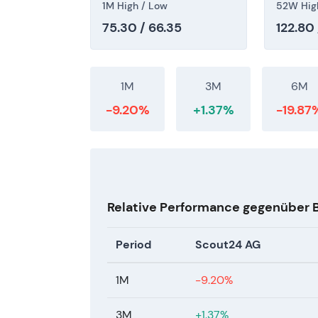
Technisch: Mitte 2026 zeigte sich ein
1M High / Low
52W Hig
reduziertem Streubesitz – Kursstabili
75.30 / 66.35
122.80 
positiven Nachrichten. Die Aktie notiert
1M
3M
6M
-9.20%
+1.37%
-19.87
Relative Performance gegenüber
Period
Scout24 AG
1M
-9.20%
3M
+1.37%