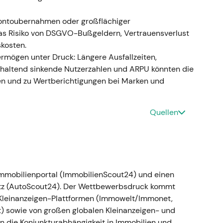
id-Cycle-Wachstum mit Kapitalrückführung
[21]
,
[25]
,
Kontoubernahmen oder großflächiger
ungen rund um die Hauptversammlung, die
as Risiko von DSGVO-Bußgeldern, Vertrauensverlust
netter-Transaktion (Rallye Mitte 2023), gefolgt
kosten.
 Rückkäufe das Aktionärsregister stabilisierten
rmögen unter Druck: Längere Ausfallzeiten,
haltend sinkende Nutzerzahlen und ARPU könnten die
n und zu Wertberichtigungen bei Marken und
uftranchen, Akquisition von
Quellen
rten Geschäftsbericht 2023 und bestätigte den
März 2024); eine weitere Rückkauftranche (rund
wurde ausgeführt. Die Akquisition der bulwiengesa
(16. Dezember 2024), um die Daten- und
blichen Immobilienbereich zu stärken
[41]
,
[34]
,
mmobilienportal (ImmobilienScout24) und einen
 Ökosystem-Builder: Marktplatz kombiniert mit
z (AutoScout24). Der Wettbewerbsdruck kommt
– eine langfristige Wachstumsstory, getragen von
 Kleinanzeigen-Plattformen (Immowelt/Immonet,
weiterhin flankiert durch regelmäßige Rückkäufe
[41]
,
 sowie von großen globalen Kleinanzeigen- und
en die Konjunkturabhängigkeit in Immobilien und