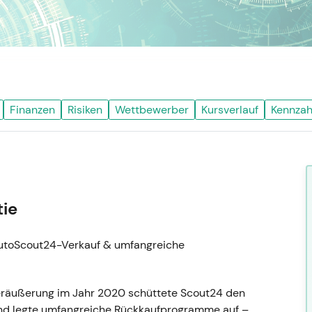
Finanzen
Risiken
Wettbewerber
Kursverlauf
Kennzah
tie
utoScout24-Verkauf & umfangreiche
räußerung im Jahr 2020 schüttete Scout24 den
 und legte umfangreiche Rückkaufprogramme auf –