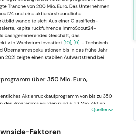
gte Tranche von 200 Mio. Euro. Das Unternehmen
Scout24 und eine aktionärsfreundliche
rktbild wandelte sich: Aus einer Classifieds-
ussierte, kapitalrückführende ImmoScout24-
als cashgenerierendes Geschäft, das
ektiv in Wachstum investiert
[10]
,
[9]
. - Technisch
nd Übernahmespekulationen bis in das frühe Jahr
n 2021 zeigte einen stabilen Aufwärtstrend bei
rogramm über 350 Mio. Euro,
fentliches Aktienrückkaufprogramm von bis zu 350
en des Programms wurden rund 6,52 Mio. Aktien
Quellen
hnete 2022 als „Investitionsjahr" mit einer
–12 %, bei vorübergehend gedämpfter operativer
chstumsinvestitionen
[36]
,
[34]
,
[11]
.
ownside-Faktoren
att reiner Kapitalrückführung rückte ein