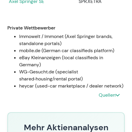
Axel Springer SE
SPR.XETRA
AG wurde angekündigt und vollzogen (16.
Dezember 2024), um die Daten- und
Bewertungsdienstleistungen im gewerblichen
Private Wettbewerber
Immobilienbereich zu stärken
[41]
,
[34]
,
[23]
,
[40]
.
Immowelt / Immonet (Axel Springer brands,
Der Markt sah Scout24 zunehmend als
standalone portals)
Ökosystem-Builder: Marktplatz kombiniert mit
mobile.de (German car classifieds platform)
proprietären und Drittanbieter-Daten – eine
eBay Kleinanzeigen (local classifieds in
langfristige Wachstumsstory, getragen von
Germany)
strukturellen Plattformvorteilen und weiterhin
WG-Gesucht.de (specialist
flankiert durch regelmäßige Rückkäufe
[41]
,
shared‑housing/rental portal)
[23]
.
heycar (used-car marketplace / dealer network)
Technisch bewegte sich die Aktie in einer
Quellen
Range mit positiven Ausschlägen bei M&A-
und Rückkaufmeldungen; ein leichter
Aufwärtstrend auf Basis strategischer
Akquisitionsnachrichten
[41]
,
[23]
.
Mehr Aktienanalysen