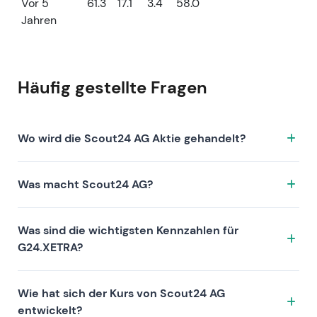
Vor 5
61.3
17.1
3.4
58.0
Jahren
Häufig gestellte Fragen
Wo wird die Scout24 AG Aktie gehandelt?
Die Scout24 AG Aktie wird unter dem Ticker
Was macht Scout24 AG?
G24.XETRA an der Börse XETRA gehandelt. ISIN:
DE000A12DM80.
Scout24 AG ist ein Unternehmen, das sich durch
Was sind die wichtigsten Kennzahlen für
folgende Investment-These auszeichnet:
G24.XETRA?
Zu den Kennzahlen von G24.XETRA zählen die
Wie hat sich der Kurs von Scout24 AG
Bewertung (KGV 18.7, KUV 6.9, KBV 3.4), die
entwickelt?