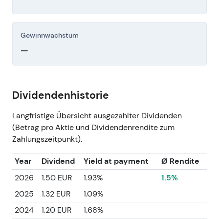
Gewinnwachstum
—
Dividendenhistorie
Langfristige Übersicht ausgezahlter Dividenden
(Betrag pro Aktie und Dividendenrendite zum
Zahlungszeitpunkt).
Year
Dividend
Yield at payment
Ø Rendite
2026
1.50 EUR
1.93%
1.5%
2025
1.32 EUR
1.09%
2024
1.20 EUR
1.68%