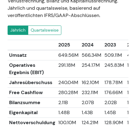
Verlustrechnung, Bilanz und Kapitalflussrechnung.
Jährlich und quartalsweise, basierend auf
veröffentlichten IFRS/GAAP-Abschlüssen.
Jährlich
Quartalsweise
2025
2024
2023
202
Umsatz
649.56M
566.34M
509.11M
447
Operatives
291.18M
254.17M
245.83M
196.
Ergebnis (EBIT)
Jahresüberschuss
240.04M
162.10M
178.78M
123
Free Cashflow
280.28M
232.11M
176.66M
132
Bilanzsumme
2.11B
2.07B
2.02B
1.8
Eigenkapital
1.48B
1.43B
1.45B
1.3
Nettoverschuldung
100.10M
124.21M
128.90M
122