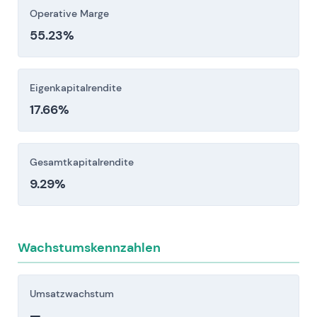
sinkende Nutzerzahlen und ARPU könnten die
Operative Marge
Leadgenerierung und Umsätze belasten und zu
55.23%
Wertberichtigungen bei Marken und Goodwill
führen.
Eigenkapitalrendite
Anleger sollten diese Risikofaktoren vor einer
17.66%
Investitionsentscheidung sorgfältig berücksichtigen.
Gesamtkapitalrendite
9.29%
Wachstumskennzahlen
Umsatzwachstum
—