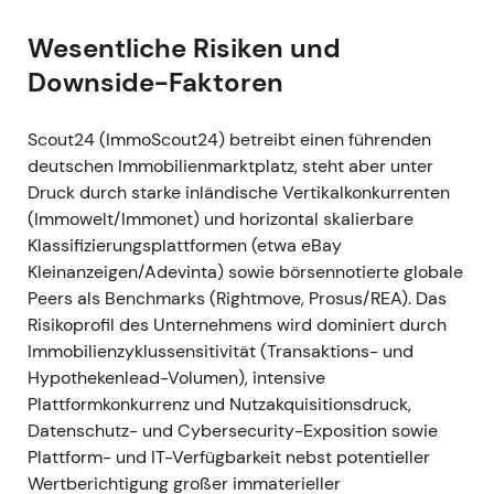
2022 gestützt; die Kursentwicklung im späten 2021
zeigte einen stabilen Aufwärtstrend bei
Wesentliche Risiken und
schrumpfendem Streubesitz
[10]
,
[34]
.
Downside-Faktoren
März–Dezember 2022 —
Scout24 (ImmoScout24) betreibt einen führenden
Rückkaufprogramm über 350 Mio. Euro,
deutschen Immobilienmarktplatz, steht aber unter
Investitionsjahr
Druck durch starke inländische Vertikalkonkurrenten
Der Vorstand genehmigte ein nicht-
(Immowelt/Immonet) und horizontal skalierbare
öffentliches Aktienrückkaufprogramm von bis
Klassifizierungsplattformen (etwa eBay
zu 350 Mio. Euro (Start März 2022); im
Kleinanzeigen/Adevinta) sowie börsennotierte globale
Rahmen des Programms wurden rund 6,52
Peers als Benchmarks (Rightmove, Prosus/REA). Das
Mio. Aktien zurückgekauft. Das Unternehmen
Risikoprofil des Unternehmens wird dominiert durch
bezeichnete 2022 als „Investitionsjahr" mit
Immobilienzyklussensitivität (Transaktions- und
einer Umsatzwachstumsprognose von rund 11–
Hypothekenlead-Volumen), intensive
12 %, bei vorübergehend gedämpfter
Plattformkonkurrenz und Nutzakquisitionsdruck,
operativer EBITDA-Dynamik infolge gezielter
Datenschutz- und Cybersecurity-Exposition sowie
Wachstumsinvestitionen
[36]
,
[34]
,
[11]
.
Plattform- und IT-Verfügbarkeit nebst potentieller
Investoren stellten ihr Bild neu ein: Statt reiner
Wertberichtigung großer immaterieller