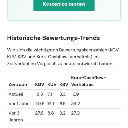
Kostenlos testen
Historische Bewertungs-Trends
Wie sich die wichtigsten Bewertungskennzahlen (KGV,
KUV, KBV und Kurs-Cashflow-Verhältnis) im
Zeitverlauf im Vergleich zu heute entwickelt haben.
Kurs-Cashflow-
Zeitraum
KGV
KUV
KBV
Verhältnis
Aktuell
18.3
7.1
3.3
16.9
Vor 1 Jahr
49.6
14.1
6.6
34.2
Vor 3
27.8
8.8
3.2
27.0
Jahren