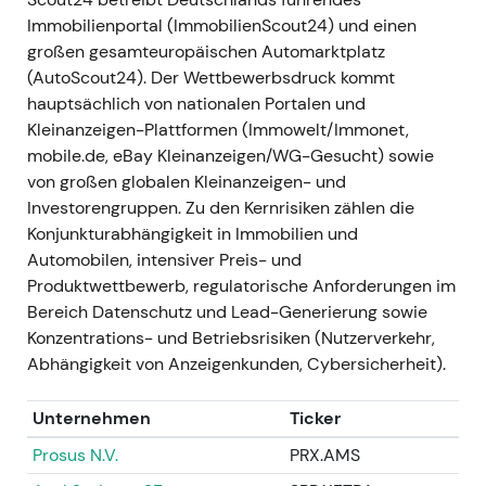
Mid-Cycle-Wachstum mit Kapitalrückführung
Immobilienportal (ImmobilienScout24) und einen
[21]
,
[25]
,
[35]
.
großen gesamteuropäischen Automarktplatz
Technisch gab es positive Neubewertungen
(AutoScout24). Der Wettbewerbsdruck kommt
rund um die Hauptversammlung, die
hauptsächlich von nationalen Portalen und
Dividendenankündigung und die
Kleinanzeigen-Plattformen (Immowelt/Immonet,
Sprengnetter-Transaktion (Rallye Mitte 2023),
mobile.de, eBay Kleinanzeigen/WG-Gesucht) sowie
gefolgt von einer Konsolidierungsphase, in der
von großen globalen Kleinanzeigen- und
Rückkäufe das Aktionärsregister stabilisierten
Investorengruppen. Zu den Kernrisiken zählen die
[25]
,
[21]
,
[34]
.
Konjunkturabhängigkeit in Immobilien und
Automobilen, intensiver Preis- und
2024 — Berichterstattung,
Produktwettbewerb, regulatorische Anforderungen im
Rückkauftranchen, Akquisition von
Bereich Datenschutz und Lead-Generierung sowie
bulwiengesa
Konzentrations- und Betriebsrisiken (Nutzerverkehr,
Scout24 veröffentlichte den kombinierten
Abhängigkeit von Anzeigenkunden, Cybersicherheit).
Geschäftsbericht 2023 und bestätigte den
Guidance-Rahmen für 2024–2026 (28. März
Unternehmen
Ticker
2024); eine weitere Rückkauftranche (rund 50
Prosus N.V.
PRX.AMS
Mio. Euro, Start 29. Januar 2024) wurde
ausgeführt. Die Akquisition der bulwiengesa