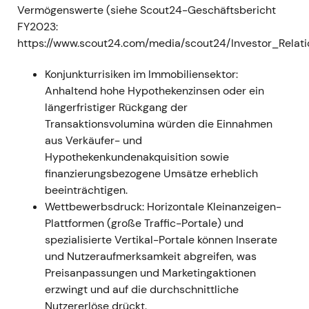
Kapitalrückführung rückte ein
Vermögenswerte (siehe Scout24-Geschäftsbericht
Abwägungsmodell in den Vordergrund –
FY2023:
kurzfristige Margenverwässerung gegen
https://www.scout24.com/media/scout24/Investor_Rela
Plattform- und Produktinvestitionen, die ab
2023 zu beschleunigtem Ergebniswachstum
Konjunkturrisiken im Immobiliensektor:
führen sollten. Eine temporäre
Anhaltend hohe Hypothekenzinsen oder ein
Wachstumsstory auf solidem
längerfristiger Rückgang der
Kapitalrückführungs-Fundament
[11]
,
[36]
.
Transaktionsvolumina würden die Einnahmen
Technisch sorgte im April 2022
aus Verkäufer- und
Übernahmespekulation für einen kurzen
Hypothekenkundenakquisition sowie
Schub; anschließend konsolidierte die Aktie
finanzierungsbezogene Umsätze erheblich
mit Rückkäufen als technischer Stütze
[10]
,
beeinträchtigen.
[36]
.
Wettbewerbsdruck: Horizontale Kleinanzeigen-
Plattformen (große Traffic-Portale) und
2023 — Aktieneinziehungen,
spezialisierte Vertikal-Portale können Inserate
Dividendenerhöhung, gezielte M&A
und Nutzeraufmerksamkeit abgreifen, was
(Sprengnetter) und Vorstandswechsel
Preisanpassungen und Marketingaktionen
erzwingt und auf die durchschnittliche
Scout24 zog rund 5,2 Mio. eigene Aktien ein
Nutzererlöse drückt.
(16. März 2023); die Hauptversammlung