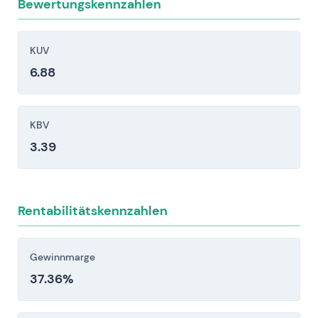
Bewertungskennzahlen
finanzierungsbezogene Umsätze erheblich
beeinträchtigen.
Wettbewerbsdruck: Horizontale Kleinanzeigen-
KUV
Plattformen (große Traffic-Portale) und
6.88
spezialisierte Vertikal-Portale können Inserate
und Nutzeraufmerksamkeit abgreifen, was
Preisanpassungen und Marketingaktionen
KBV
erzwingt und auf die durchschnittliche
3.39
Nutzererlöse drückt.
Datenschutz & Sicherheit: Verstöße,
Kontoubernahmen oder großflächiger
Rentabilitätskennzahlen
Betrug/gefälschte Angebote bergen das Risiko
von DSGVO-Bußgeldern, Vertrauensverlust bei
Nutzern und erhebliche Sanierungskosten.
Gewinnmarge
Plattform-/Tech- und immaterielles Vermögen
37.36%
unter Druck: Längere Ausfallzeiten,
nachlassende Produktleistung oder anhaltend