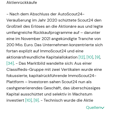
Aktienrückkäufe
- Nach dem Abschluss der AutoScout24-
Veräußerung im Jahr 2020 schüttete Scout24 den
Großteil des Erlöses an die Aktionäre aus und legte
umfangreiche Rückkaufprogramme auf – darunter
eine im November 2021 angekündigte Tranche von
200 Mio. Euro. Das Unternehmen konzentrierte sich
fortan explizit auf ImmoScout24 und eine
aktionärsfreundliche Kapitalallokation
[12]
,
[10]
,
[9]
,
[34]
. - Das Marktbild wandelte sich: Aus einer
Classifieds-Gruppe mit zwei Vertikalen wurde eine
fokussierte, kapitalrückführende ImmoScout24-
Plattform – Investoren sahen Scout24 nun als
cashgenerierendes Geschäft, das überschüssiges
Kapital ausschüttet und selektiv in Wachstum
investiert
[10]
,
[9]
. - Technisch wurde die Aktie
durch den Rückkauffluss und
Quellen
Übernahmespekulationen bis in das frühe Jahr