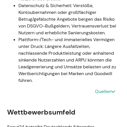
Datenschutz & Sicherheit: Verstöße,
genehmigte eine um 18 % höhere Dividende
Kontoubernahmen oder großflächiger
(1,00 Euro) und erneuerte die
Betrug/gefälschte Angebote bergen das Risiko
Rückkaufermächtigungen (Juni 2023). Am 1.
von DSGVO-Bußgeldern, Vertrauensverlust bei
Juli 2023 erwarb Scout24 eine 75-%-
Nutzern und erhebliche Sanierungskosten.
Beteiligung an Sprengnetter. Dr. Thomas
Plattform-/Tech- und immaterielles Vermögen
Schroeter schied zum 27. Januar 2023 aus
unter Druck: Längere Ausfallzeiten,
dem Vorstand aus. Ein neues
nachlassende Produktleistung oder anhaltend
Rückkaufprogramm (bis zu 60 Mio. Euro) lief
sinkende Nutzerzahlen und ARPU könnten die
von März 2023 bis Januar 2024 und umfasste
Leadgenerierung und Umsätze belasten und zu
rund 838.000 zurückgekaufte Aktien
[35]
,
[25]
,
Wertberichtigungen bei Marken und Goodwill
[21]
,
[19]
,
[34]
.
führen.
Das Investorenbild entwickelte sich zu einer
„Plattform + Daten"-Konsolidierungsstory:
Quellen
Scout24 verband kontinuierliche
Aktionärsausschüttungen mit gezielten
Zukäufen, um die eigenen Immobiliendaten-
Wettbewerbsumfeld
und Bewertungskompetenzen auszubauen. Die
Stimmung drehte in Richtung diszipliniertes
Scout24 betreibt Deutschlands führendes