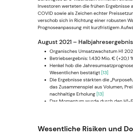
Investoren werteten die frühen Ergebnisse a
COVID sowie als Zeichen echter Preisset
verschob sich in Richtung einer robusten 
Prognoseanpassung mit kurzfristigem Au
August 2021 – Halbjahresergebni
Organisches Umsatzwachstum H1 2021: 
Betriebsergebnis: 1.430 Mio. € (+20,1 
Henkel hob die Jahresumsatzprognose
Wesentlichen bestätigt
[13]
Die Ergebnisse stärkten die „Purposefu
das Zusammenspiel aus Volumen, Prei
nachhaltige Erholung
[13]
Das Momentum wurde durch den H1-Er
Januar 2026 – Strategische Neua
Management kündigte die Zusammenf
Wesentliche Risiken und D
Care zur neuen Plattform Consumer B