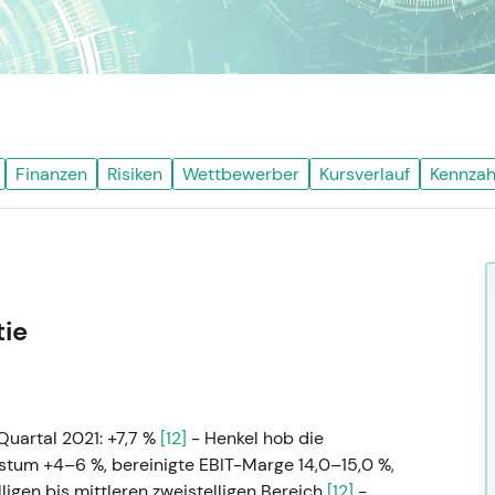
Finanzen
Risiken
Wettbewerber
Kursverlauf
Kennzah
tie
uartal 2021: +7,7 %
[12]
- Henkel hob die
tum +4–6 %, bereinigte EBIT-Marge 14,0–15,0 %,
igen bis mittleren zweistelligen Bereich
[12]
-