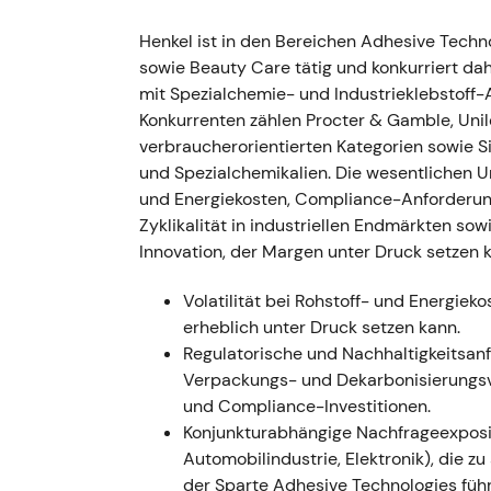
Mittelfristiges organisches Umsatzw
Henkel ist in den Bereichen Adhesive Techn
Der Markt wertete den Schritt als Port
sowie Beauty Care tätig und konkurriert da
heben und das Premiumsegment zu stär
mit Spezialchemie- und Industrieklebstoff-
nachhaltiges Wachstum gegenüber den
Konkurrenten zählen Procter & Gamble, Unile
Konstruktives Umfeld mit Potenzial z
verbraucherorientierten Kategorien sowie Si
und Spezialchemikalien. Die wesentlichen Un
Februar 2022 – Veröffentlichung 
und Energiekosten, Compliance-Anforderung
Umsatz 2021: 20,1 Mrd. €; organische
Zyklikalität in industriellen Endmärkten so
Bereinigtes EBIT: ca. 2,7 Mrd. €; berei
Innovation, der Margen unter Druck setzen 
Management kündigte Integrationsschr
€), den Venture Fund II (150 Mio. €) s
Volatilität bei Rohstoff- und Energiek
[11]
,
[9]
erheblich unter Druck setzen kann.
Die „Purposeful Growth"-Agenda gewa
Regulatorische und Nachhaltigkeitsan
strukturelle Wachstumsinitiativen und
Verpackungs- und Dekarbonisierungsv
einzupreisen — Wahrnehmung verschob s
und Compliance-Investitionen.
Compounders
[11]
,
[9]
Konjunkturabhängige Nachfrageexposit
Konsolidierung in einen anhaltenden
Automobilindustrie, Elektronik), die 
Rückkaufankündigung wirkten als Kata
der Sparte Adhesive Technologies füh