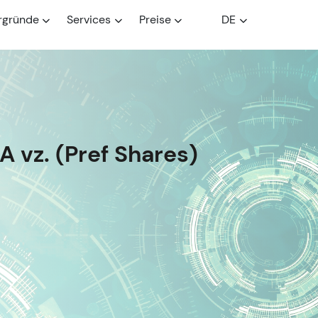
rgründe
Services
Preise
DE
 vz. (Pref Shares)