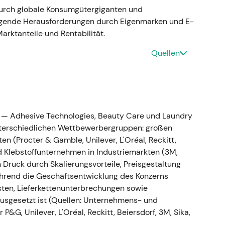
durch globale Konsumgütergiganten und
22
igende Herausforderungen durch Eigenmarken und E-
rktanteile und Rentabilität.
s Wachstum: +8,8 % (überwiegend preisgetrieben)
Quellen
bereinigte EBIT-Marge: 10,4 % (−3,0 Pp.);
ganisches Wachstum +1–3 %, bereinigte EBIT-Marge
s Umsatzwachstum fast ausschließlich durch
e — Adhesive Technologies, Beauty Care und Laundry
rend die Margen unter Rohstoff- und
nterschiedlichen Wettbewerbergruppen: großen
gebnisqualität und Wachstumsnachhaltigkeit
[17]
,
(Procter & Gamble, Unilever, L'Oréal, Reckitt,
d Klebstoffunternehmen in Industriemärkten (3M,
tung führten zu einem kurzfristigen Kursrückgang
en Druck durch Skalierungsvorteile, Preisgestaltung
während die Geschäftsentwicklung des Konzerns
ten, Lieferkettenunterbrechungen sowie
bgeschlossen
 ausgesetzt ist (Quellen: Unternehmens- und
sland-Geschäfts ab und signalisierte einen
P&G, Unilever, L'Oréal, Reckitt, Beiersdorf, 3M, Sika,
saktion
[56]