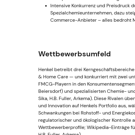
Intensive Konkurrenz und Preisdruck 
März 2023 – Jahresergebnisse 20
Spezialchemieunternehmen, dazu ste
Commerce-Anbieter – alles bedroht Ma
Umsatz 2022: 22,4 Mrd. €; organische
[17]
Bereinigtes EBIT: 2,3 Mrd. € (−13,7 %); 
bereinigtes EPS: 3,90 €
[17]
Jahresprognose 2023 konservativ: or
Wettbewerbsumfeld
10–12 %
[17]
Marktseitig wuchs die Sorge, dass da
Henkel betreibt drei Kerngeschäftsbereich
Preiserhöhungen getragen wurde, wäh
& Home Care — und konkurriert mit zwei u
Logistikkosten litten — Zweifel an Er
FMCG-Playern in den Konsumentensegmenten 
[48]
Beiersdorf) und spezialisierten Chemie- un
Vorsichtige Prognose und Margenbelas
Sika, H.B. Fuller, Arkema). Diese Rivalen üb
[17]
,
[48]
und Innovation auf Henkels Portfolio aus, 
Schwankungen bei Rohstoff- und Energiekos
April 2023 – Russland-Verkauf a
regulatorischer und ökologischer Kontrolle
Henkel schloss den Verkauf seines Rus
Wettbewerberprofile; Wikipedia-Einträge für 
bilanziellen Nettoverlust aus der Tran
H.B. Fuller, Arkema).