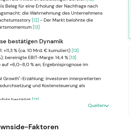
ls Beleg für eine Erholung der Nachfrage nach
zungsmacht; die Wahrnehmung des Unternehmens
Wachstumsstory
[12]
- Der Markt belohnte die
fwärtsmomentum
[12]
sse bestätigen Dynamik
+11,3 % (ca. 10 Mrd. € kumuliert)
[13]
%); bereinigte EBIT-Marge: 14,4 %
[13]
 auf +6,0–8,0 % an; Ergebnisprognose im
l Growth"-Erzählung; Investoren interpretierten
sdurchsetzung und Kostensteuerung als
folg bestätigt
[13]
Quellen
usrichtung
ührung von Laundry & Home Care und Beauty
ownside-Faktoren
rands an
[53]