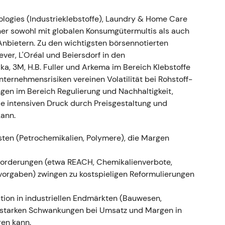
achstumsziel angehoben auf 3–4 %
[53]
ologies (Industrieklebstoffe), Laundry & Home Care
foliovereinfachung mit dem Ziel, Skaleneffekte zu
her sowohl mit globalen Konsumgütermultis als auch
ken — ein struktureller Hebel für höheres
Anbietern. Zu den wichtigsten börsennotierten
 bisherigen Zielen
[53]
ver, L'Oréal und Beiersdorf in den
ur strategischen Neubewertung
[53]
ka, 3M, H.B. Fuller und Arkema im Bereich Klebstoffe
ternehmensrisiken vereinen Volatilität bei Rohstoff-
der Jahresergebnisse 2021
en im Bereich Regulierung und Nachhaltigkeit,
s Wachstum: +7,8 %
[11]
,
[9]
wie intensiven Druck durch Preisgestaltung und
nigtes EPS: 4,56 €; Free Cashflow: 1,5 Mrd. €
[11]
,
[9]
kann.
itte, ein Aktienrückkaufprogramm (bis zu 1 Mrd.
owie verschärfte Nachhaltigkeitsziele (2030+) an
osten (Petrochemikalien, Polymere), die Margen
nn an Glaubwürdigkeit; Investoren begannen,
forderungen (etwa REACH, Chemikalienverbote,
 explizite Kapitalrückführung gemeinsam
orgaben) zwingen zu kostspieligen Reformulierungen
ich in Richtung eines disziplinierten
ion in industriellen Endmärkten (Bauwesen,
 Aufwärtstrend; strategische Maßnahmen und
zu starken Schwankungen bei Umsatz und Margen in
lysator
[11]
,
[9]
ren kann.